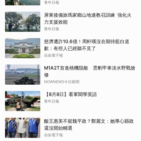
青年日報
屏東後備旅瑪家鄉山地連教召訓練 強化火
力支援效能
青年日報
慈濟遭詐10.6億！周軒嘆沒在期待藍白道
歉：有些人已經聽不見了
自由電子報
M1A2T首進桃機阻敵 雲豹甲車淡水野戰搶
修
NOWNEWS今日新聞
【8月8日】看軍聞學英語
青年日報
酸王惠美不挺魏平政？鄭麗文：她專心縣政
還沒開始輔選
自由電子報