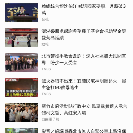
賴總統合體沈伯洋 喊話國家要順、月薪破3
萬
台視
澎湖榮服處感謝希望種子基金會捐助學金讓
愛菊島延續
勁報
北市警攜手教會反詐！深入社區擴大民間宣
導 盼少一人受害
TVBS
滅火器噴不出來！宜蘭民宅神明廳起火 屋
主急扛90歲母逃生
TVBS
新竹市府活動貼行政中立 民眾黨參選人竟合
體柯文哲、高虹安入場
自由電子報
影音／綠議員轟北市無人自駕公車上路沒保