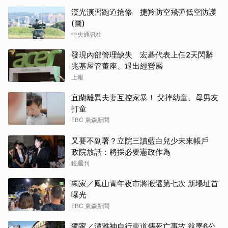
漢光演習跑道搶修 捷羚防空飛彈低空防護
(圖)
中央通訊社
發現內部管理缺失 宏碁代表上任2天閃辭
兆基屋管董座、退出經營層
上報
宜蘭離異夫妻互控家暴！ 父摔幼童、母男友
打童
EBC 東森新聞
又要不副署？立院三讀藍白兒少未來帳戶
政院放話：將採必要憲政作為
鏡週刊
獨家／鳳山青年夜市將搬遷第七次 新場址首
曝光
EBC 東森新聞
獨家／潭雅神自行車道傳死亡事故 翁墜6公