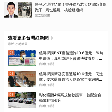
快訊／涉詐1.1億！曾任徐巧芯大姑律師棄保
跑了…媽也離境 桃檢發通緝
三立新聞網
查看更多台灣好新聞
最近1小時結果
01
慈濟採購BNT疫苗遭詐10.6億元 陳時
中遺憾：真相或許不會很快被看見，但
也永不消失
台灣好新聞
02
慈濟採購新冠疫苗遭騙10.6億元 民進
黨：要求藍白政治人物為當年詆毀防疫
團隊道歉
台灣好新聞
03
彰化獲贈4輛高規格救護車 首配全自
動電動擔架床
台灣好新聞