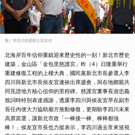
圖／李四川競選辦公室提供
北海岸百年信仰重鎮迎來歷史性的一刻！新北市歷史
建築，金山區「金包里慈護宮」昨（4）日隆重舉行
重建修復工程的上樑大典，國民黨新北市長參選人李
四川與新北市長侯友宜連袂出席盛會，與在地鄉親共
同見證地方核心信仰的里程碑。慈護宮董事長游忠義
致詞時特別表達感謝，透露李四川與侯友宜早在副市
長任內便大力協助廟方推動修復，更期盼李四川未來
高票當選，讓新北市政「一棒接一棒、棒棒都強
棒！」侯友宜市長也力挺表示，李四川過去常來巡視