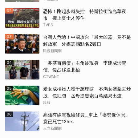
02
恐怖！剛起步就失控 特斯拉衝進光華夜
市 撞上賓士才停住
TVBS
03
台灣人危險！中國攻台「最大凶器」竟不是
解放軍 外媒震撼點名2破口
民視新聞網
04
「兆基百億債」主角終現身 李建成涉背
信、侵占移送北檢
CTWANT
05
愛女成植物人獲千萬理賠 不滿女婿拿去炒
股、包紅包 岳母提告索百萬結局出爐
鏡報
06
高雄有線電視維修員…車上「姿勢像休息」
竟已死亡12hrs
三立新聞網