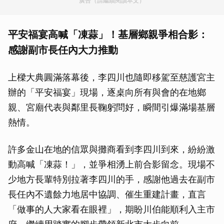
廣告（請繼續閱讀本文）
平安福宴高喊「凍蒜」！基層鄉親爭相合影：
感謝副市長任內大力推動
上樑大典圓滿落幕後，李四川也隨即移駕至慈護宮主
辦的「平安福宴」現場，逐桌向所有與會的在地鄉
親、宮廟代表與鄰里長鞠躬問好，瞬間引爆滿場基層
熱情。
許多金山在地的信眾與攤商看到李四川到來，紛紛激
動高喊「凍蒜！」，並爭相湧上前合影留念。現場不
少地方長輩特別拉著李四川的手，感謝他過去在副市
長任內不遺餘力地居中協調、催生重建計畫，直言
「做事的人大家看在眼裡」，期盼川伯能順利入主市