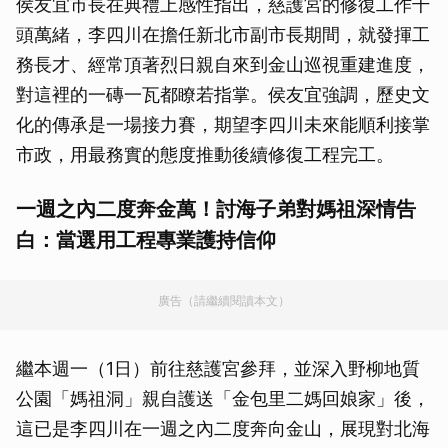
侯友宜市長在典禮上感性指出，慈護宮的修復工作千
頭萬緒，李四川在擔任新北市副市長期間，就發揮工
務長才、經常頂著烈日親自來到金山巡視重建進度，
對這裡的一磚一瓦都瞭若指掌。侯友宜強調，歷史文
化的傳承是一場接力賽，期望李四川未來能順利接掌
市政，用最務實的態度推動後續修復工程完工。
一週之內二度奔金萬！討海子弟對媽祖深情告
白：當選用工程專業護持信仰
廣告（請繼續閱讀本文）
繼本週一（1日）前往慈護宮參拜，並深入野柳地質
公園「媽祖洞」親自護送「金包里二媽回娘家」後，
這已是李四川在一週之內二度奔向金山，展現對北海