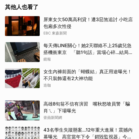
其他人也看了
屏東女欠50萬高利貸！遭3惡煞追討 小吃店
包廂多次性侵
EBC 東森新聞
每天傳LINE關心！她2天聯絡不上25歲兒急
搭機衝東京 「聽1句話」當場心碎...結局看
哭網
鏡報
女生內褲前面的「蝴蝶結」真正用途曝光！
不只裝飾還有2大神功能
造咖
高雄8旬翁不信有演習 嘴秋怒嗆員警「騙
肖ㄟ」下場曝光
壹蘋新聞網
43名學生失蹤懸案...12年重大進展！震撼內
幕曝光 高官當年下令「銷毀監視器」今遭