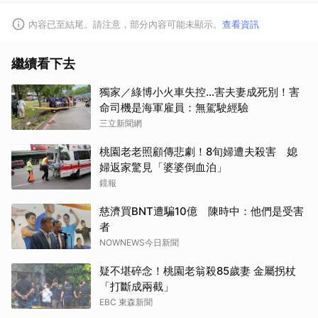
內容已至結尾。請注意，部分內容可能未顯示。
查看資訊
繼續看下去
獨家／綠博小火車失控…害夫妻成死別！害
命司機是海軍雇員：無駕駛經驗
三立新聞網
桃園老老照顧傳悲劇！8旬婦遭夫殺害 媳
婦返家驚見「婆婆倒血泊」
鏡報
慈濟買BNT遭騙10億 陳時中：他們是受害
者
NOWNEWS今日新聞
疑不堪碎念！桃園老翁殺85歲妻 金屬拐杖
「打斷成兩截」
EBC 東森新聞