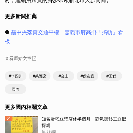
府，繼續用踏實的腳步帶領新北市大步向前。
更多新聞推薦
●
籲中央落實交通平權 嘉義市府高掛「搞軌」看
板
查看原始文章
#李四川
#慈護宮
#金山
#侯友宜
#工程
國內
更多國內相關文章
01
知名蛋塔豆漿店休半個月 霸氣讓移工返鄉
探親
華視新聞