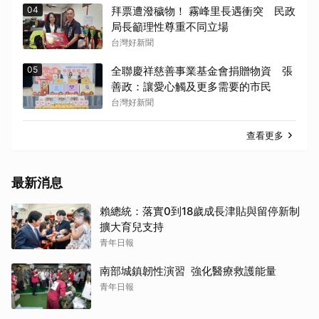
04
拜票遭潑穢物！ 霧峰里長遇衝突 民政
局長籲理性尊重不同立場
台灣好新聞
05
全聯慶祥慈善事業基金會捐贈物資 張
善政：讓愛心觸及更多需要的市民
台灣好新聞
查看更多
最新消息
賴總統：落實0到18歲成長津貼與留停新制
擴大育兒支持
青年日報
南部城鎮韌性演習 強化醫療救護能量
青年日報