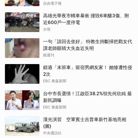
自由電子報
高雄光華夜市轎車暴衝 撞毀6車釀3傷、附
近600戶一度停電
台視
一句「請回去坐好」 特教生持斷掃把戳女代
課老師眼睛大失血近失明
鏡週刊
錯過「末班車」留宿男網友家！ 她慘遭性侵
2次
EBC 東森新聞
台中市長選情！江啟臣38.2%領先何欣純 最
新民調曝
EBC 東森新聞
漢光演習 空軍賓士吉普車新竹基地亮相
(圖)
中央通訊社