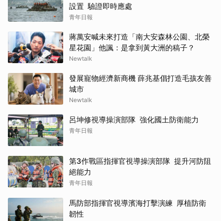
設置 驗證即時應處
青年日報
蔣萬安喊未來打造「南大安森林公園、北榮
星花園」他諷：是拿到黃大洲的稿子？
Newtalk
發展寵物經濟新商機 薛兆基倡打造毛孩友善
城市
Newtalk
呂坤修視導操演部隊 強化國土防衛能力
青年日報
第3作戰區指揮官視導操演部隊 提升河防阻
絕能力
青年日報
馬防部指揮官視導濱海打擊演練 厚植防衛
韌性