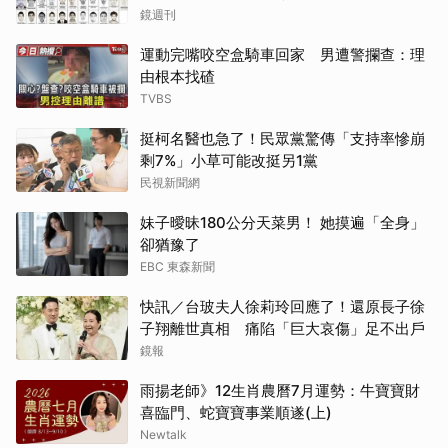
逮
鏡週刊
運動完嘴咬空盒騎車回家 男遭警攔查：理
由根本找碴
TVBS
挺柯名醫也急了！民眾黨驚傳「支持率慘崩
剩7%」小草可能改挺另1黨
民視新聞網
妹子曖昧180公分天菜男！ 她摸遍「全身」
卻猶豫了
EBC 東森新聞
快訊／台玻夫人徐莉玲回應了！還原長子徐
子翔離世真相 痛陷「巨大哀傷」足不出戶
鏡報
雨揚老師》12生肖農曆7月運勢：牛寶寶財
喜臨門、蛇寶寶事業順遂(上)
Newtalk