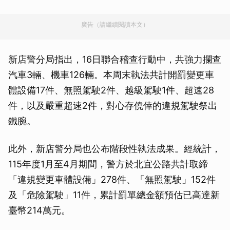
廣告（請繼續閱讀本文）
新店警分局指出，16日聯合稽查行動中，共強力攔查
汽車3輛、機車126輛。本周末執法共計開罰變更車
體設備17件、無照駕駛2件、越級駕駛1件、超速28
件，以及嚴重超速2件，對心存僥倖的違規駕駛祭出
鐵腕。
此外，新店警分局也公布階段性執法成果。經統計，
115年度1月至4月期間，警方於北宜公路共計取締
「違規變更車體設備」278件、「無照駕駛」152件
及「危險駕駛」11件，累計罰單總金額預估已高達新
臺幣214萬元。