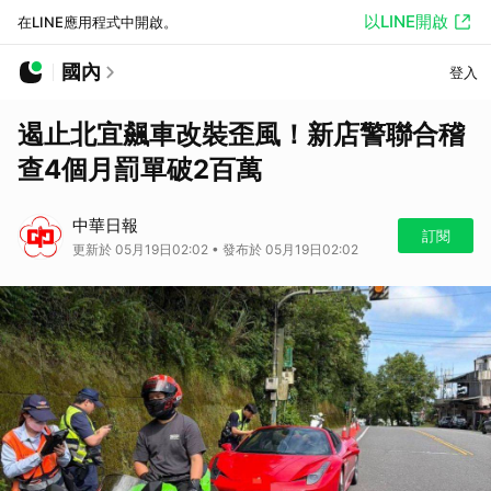
以LINE開啟
在LINE應用程式中開啟。
國內
登入
遏止北宜飆車改裝歪風！新店警聯合稽
查4個月罰單破2百萬
中華日報
訂閱
更新於 05月19日02:02 • 發布於 05月19日02:02