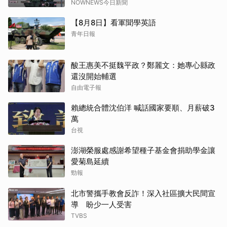
NOWNEWS今日新聞
【8月8日】看軍聞學英語
青年日報
酸王惠美不挺魏平政？鄭麗文：她專心縣政
還沒開始輔選
自由電子報
賴總統合體沈伯洋 喊話國家要順、月薪破3
萬
台視
澎湖榮服處感謝希望種子基金會捐助學金讓
愛菊島延續
勁報
北市警攜手教會反詐！深入社區擴大民間宣
導 盼少一人受害
TVBS