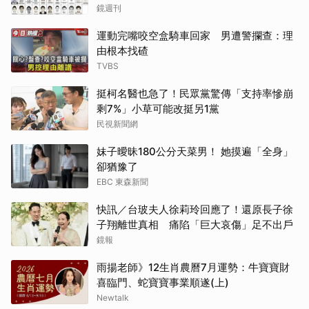
逮
鏡週刊
運動完嘴咬空盒騎車回家 男遭警攔查：理
由根本找碴
TVBS
挺柯名醫也急了！民眾黨驚傳「支持率慘崩
剩7%」小草可能改挺另1黨
民視新聞網
妹子曖昧180公分天菜男！ 她摸遍「全身」
卻猶豫了
EBC 東森新聞
快訊／台玻夫人徐莉玲回應了！還原長子徐
子翔離世真相 痛陷「巨大哀傷」足不出戶
鏡報
雨揚老師》12生肖農曆7月運勢：牛寶寶財
喜臨門、蛇寶寶事業順遂(上)
Newtalk