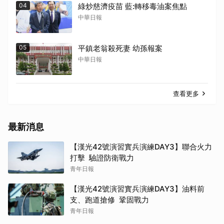
04
綠炒慈濟疫苗 藍:轉移毒油案焦點
中華日報
05
平鎮老翁殺死妻 幼孫報案
中華日報
查看更多
最新消息
【漢光42號演習實兵演練DAY3】聯合火力
打擊 驗證防衛戰力
青年日報
【漢光42號演習實兵演練DAY3】油料前
支、跑道搶修 鞏固戰力
青年日報