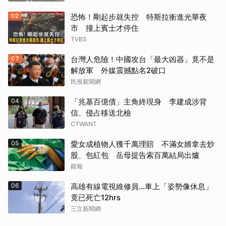
02
恐怖！剛起步就失控 特斯拉衝進光華夜
市 撞上賓士才停住
TVBS
03
台灣人危險！中國攻台「最大凶器」竟不是
解放軍 外媒震撼點名2破口
民視新聞網
04
「兆基百億債」主角終現身 李建成涉背
信、侵占移送北檢
CTWANT
05
愛女成植物人獲千萬理賠 不滿女婿拿去炒
股、包紅包 岳母提告索百萬結局出爐
鏡報
06
高雄有線電視維修員…車上「姿勢像休息」
竟已死亡12hrs
三立新聞網