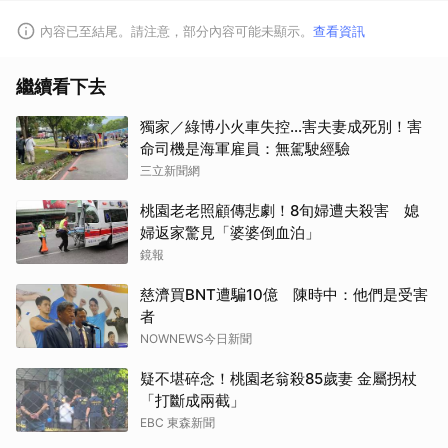
內容已至結尾。請注意，部分內容可能未顯示。
查看資訊
繼續看下去
獨家／綠博小火車失控…害夫妻成死別！害
命司機是海軍雇員：無駕駛經驗
三立新聞網
桃園老老照顧傳悲劇！8旬婦遭夫殺害 媳
婦返家驚見「婆婆倒血泊」
鏡報
慈濟買BNT遭騙10億 陳時中：他們是受害
者
NOWNEWS今日新聞
疑不堪碎念！桃園老翁殺85歲妻 金屬拐杖
「打斷成兩截」
EBC 東森新聞