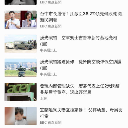
EBC 東森新聞
台中市長選情！江啟臣38.2%領先何欣純 最
新民調曝
EBC 東森新聞
漢光演習 空軍賓士吉普車新竹基地亮相
(圖)
中央通訊社
漢光演習跑道搶修 捷羚防空飛彈低空防護
(圖)
中央通訊社
發現內部管理缺失 宏碁代表上任2天閃辭
兆基屋管董座、退出經營層
上報
宜蘭離異夫妻互控家暴！ 父摔幼童、母男友
打童
EBC 東森新聞