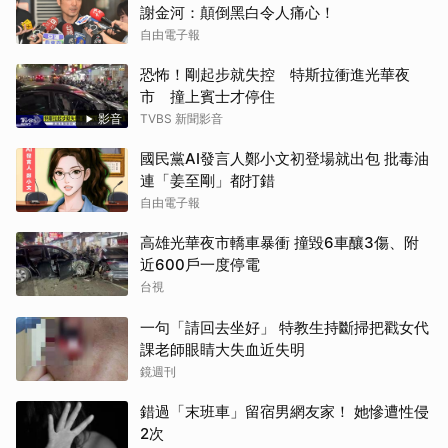
謝金河：顛倒黑白令人痛心！
自由電子報
恐怖！剛起步就失控 特斯拉衝進光華夜
市 撞上賓士才停住
影音
TVBS 新聞影音
國民黨AI發言人鄭小文初登場就出包 批毒油
連「姜至剛」都打錯
自由電子報
高雄光華夜市轎車暴衝 撞毀6車釀3傷、附
近600戶一度停電
台視
一句「請回去坐好」 特教生持斷掃把戳女代
課老師眼睛大失血近失明
鏡週刊
錯過「末班車」留宿男網友家！ 她慘遭性侵
2次