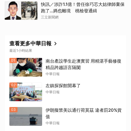
快訊／涉詐1.1億！曾任徐巧芯大姑律師棄保
跑了…媽也離境 桃檢發通緝
三立新聞網
查看更多中華日報
最近1小時結果
取消
01
南台產設學生赴澳實習 用精湛手藝修復
精品跨越語言隔閡
中華日報
02
左鎮探探館開幕了
中華日報
03
伊朗擬禁美以通行荷莫茲 違者罰20%貨
值
中華日報