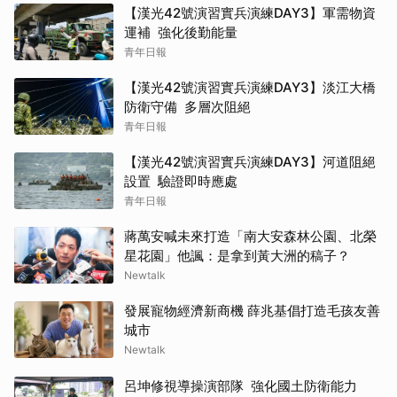
【漢光42號演習實兵演練DAY3】軍需物資
運補 強化後勤能量
青年日報
【漢光42號演習實兵演練DAY3】淡江大橋
防衛守備 多層次阻絕
青年日報
【漢光42號演習實兵演練DAY3】河道阻絕
設置 驗證即時應處
青年日報
蔣萬安喊未來打造「南大安森林公園、北榮
星花園」他諷：是拿到黃大洲的稿子？
Newtalk
發展寵物經濟新商機 薛兆基倡打造毛孩友善
城市
Newtalk
呂坤修視導操演部隊 強化國土防衛能力