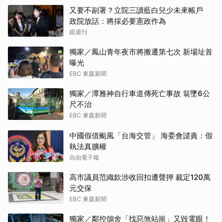
又要不副署？立院三讀藍白兒少未來帳戶
政院放話：將採必要憲政作為
鏡週刊
獨家／鳳山青年夜市將搬遷第七次 新場址首
曝光
EBC 東森新聞
獨家／潭雅神自行車道傳死亡事故 翁墜6公
尺不治
EBC 東森新聞
中國假借颱風「台海交管」 海委會譴責：假
執法真擴權
自由電子報
高市議員范織欽涉收回扣遭聲押 裁定120萬
元交保
EBC 東森新聞
獨家／鄰控鴿舍「找惡煞站崗」又毀電眼！