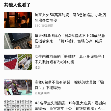
其他人也看了
屏東女欠50萬高利貸！遭3惡煞追討 小吃店
包廂多次性侵
EBC 東森新聞
每天傳LINE關心！她2天聯絡不上25歲兒急
搭機衝東京 「聽1句話」當場心碎...結局看
哭網
鏡報
女生內褲前面的「蝴蝶結」真正用途曝光！
不只裝飾還有2大神功能
造咖
高雄8旬翁不信有演習 嘴秋怒嗆員警「騙
肖ㄟ」下場曝光
壹蘋新聞網
43名學生失蹤懸案...12年重大進展！震撼內
幕曝光 高官當年下令「銷毀監視器」今遭