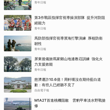
青年日報
第3作戰區指揮官視導操演部隊 提升河防阻
絕能力
青年日報
馬防部指揮官視導濱海打擊演練 厚植防衛
韌性
青年日報
屏東後備旅瑪家鄉山地連教召訓練 強化火
力支援效能
青年日報
慈濟遭詐10.6億！周軒嘆沒在期待藍白道
歉：有些人已經聽不見了
自由電子報
M1A2T首進桃機阻敵 雲豹甲車淡水野戰搶
修