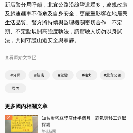
新店警分局呼籲，北宜公路沿線彎道眾多，違規改裝
及超速飆車不僅危及自身安全，更嚴重影響在地居民
生活品質。警方將持續與監理機關密切合作，不定
期、不定點展開高強度執法，請駕駛人切勿以身試
法，共同守護山道安全與寧靜。
查看原始文章
#分局
#新店
#駕駛
#強力
#北宜公路
國內
更多國內相關文章
01
知名蛋塔豆漿店休半個月 霸氣讓移工返鄉
探親
華視新聞