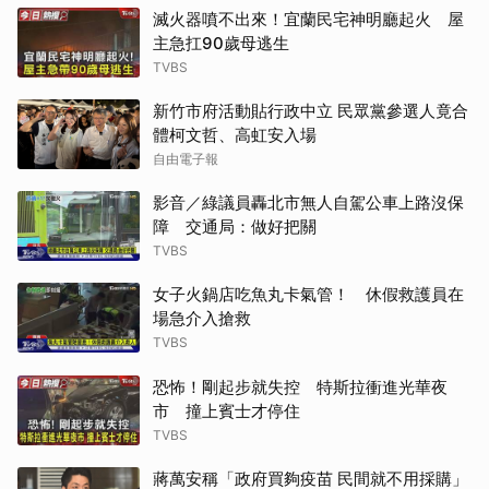
滅火器噴不出來！宜蘭民宅神明廳起火 屋
主急扛90歲母逃生
TVBS
新竹市府活動貼行政中立 民眾黨參選人竟合
體柯文哲、高虹安入場
自由電子報
影音／綠議員轟北市無人自駕公車上路沒保
障 交通局：做好把關
TVBS
女子火鍋店吃魚丸卡氣管！ 休假救護員在
場急介入搶救
TVBS
恐怖！剛起步就失控 特斯拉衝進光華夜
市 撞上賓士才停住
TVBS
蔣萬安稱「政府買夠疫苗 民間就不用採購」