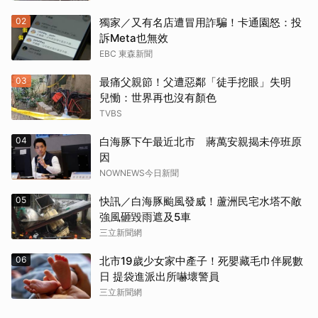
02
獨家／又有名店遭冒用詐騙！卡通園怒：投
訴Meta也無效
EBC 東森新聞
03
最痛父親節！父遭惡鄰「徒手挖眼」失明
兒慟：世界再也沒有顏色
TVBS
04
白海豚下午最近北市 蔣萬安親揭未停班原
因
NOWNEWS今日新聞
05
快訊／白海豚颱風發威！蘆洲民宅水塔不敵
強風砸毀雨遮及5車
三立新聞網
06
北市19歲少女家中產子！死嬰藏毛巾伴屍數
日 提袋進派出所嚇壞警員
三立新聞網