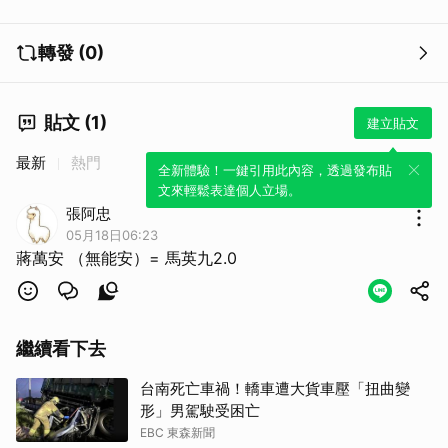
轉發 (0)
取消
貼文 (1)
建立貼文
最新
熱門
全新體驗！一鍵引用此內容，透過發布貼
文來輕鬆表達個人立場。
張阿忠
05月18日06:23
蔣萬安 （無能安）= 馬英九2.0
繼續看下去
台南死亡車禍！轎車遭大貨車壓「扭曲變
形」男駕駛受困亡
EBC 東森新聞