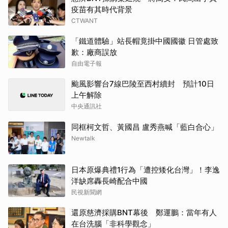
疫苗有其時代背景
CTWANT
「鐵道體驗」站長帽竟掛中國國徽 日管處致
歉：廠商誤放
自由電子報
颱風影響台7線巴陵至西村續封 預計10日
上午解除
中央通訊社
同框柯文哲、黃國昌 盧秀燕喊「藍白合心」
Newtalk
日本原爆典禮1行為「遭控矮化台灣」！李逸
洋缺席轟長崎配合中國
民視新聞網
還原慈濟採購BNT幕後 鄭運鵬：當年有人
在台洗腦「非科學觀念」