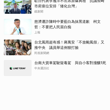
駐日代表李逸洋不出席原爆典禮 抗議長崎
市府座位安排「矮化台灣」
鏡新聞
慈濟遭詐陳時中要藍白為抹黑道歉 柯文
哲：不要把人民當白痴
上報
台北風雨超有感！蔣萬安「不放颱風假」又
推中央 議員舉這例狠打臉
民視新聞網
台南大貨車駕駛疑毒駕 與自小客對撞釀1死
中央通訊社