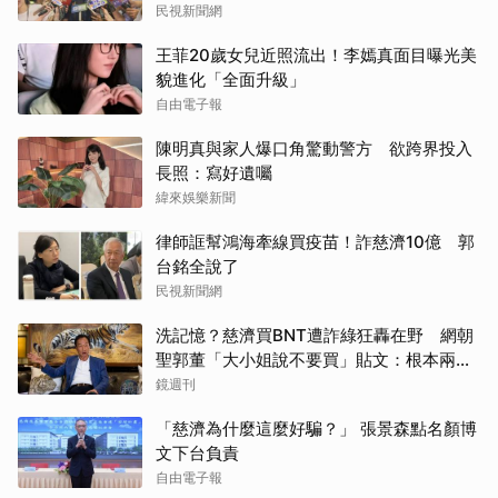
民視新聞網
王菲20歲女兒近照流出！李嫣真面目曝光美
貌進化「全面升級」
自由電子報
陳明真與家人爆口角驚動警方 欲跨界投入
長照：寫好遺囑
緯來娛樂新聞
律師誆幫鴻海牽線買疫苗！詐慈濟10億 郭
台銘全說了
民視新聞網
洗記憶？慈濟買BNT遭詐綠狂轟在野 網朝
聖郭董「大小姐說不要買」貼文：根本兩碼
事
鏡週刊
「慈濟為什麼這麼好騙？」 張景森點名顏博
文下台負責
自由電子報