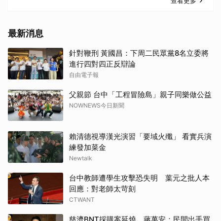
查看更多
最新消息
針對鞭刑 黃國昌：下周二民眾黨8名立委將
進行四對四正反辯論
自由電子報
父親節 台中「工程冒險島」親子同樂做公益
NOWNEWS今日新聞
賴清德視導漢光演習「要域火殲」 看實兵演
練發加菜金
Newtalk
台中教師遭學生攻擊恐失明 葉元之批人本
回應：對老師太苛刻
CTWANT
慈濟BNT採購案延燒 蔣萬安：民間出手買