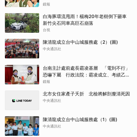
鏡報
白海豚環流甩雨！楊梅20年老樹倒下砸車
新竹尖石同車高巨石崩落
台視
陳清龍成立台中山城服務處（2）(圖)
中央通訊社
台南主計處前處長霸凌基層 「電到不行」
恐嚇下屬 行政法院：霸凌成立、考績乙等
沒給錯
鏡報
北市女住家產子夭折 北檢將解剖釐清死因
中央通訊社
陳清龍成立台中山城服務處（1）(圖)
中央通訊社