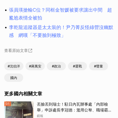
張員瑛搶輸C位？同框金智媛被要求讓出中間 超
尷尬表情全被拍
李乾龍追蹤器是太太裝的！尹乃菁反怪綠營沒幽默
感 網嘆「不要臉到極致」
查看原始文章
#沈伯洋
#蔣萬安
#政治
#選戰
#聲量
國內
更多國內相關文章
01
丟臉丟到瑞士！駐日內瓦辦事處「內部檢
舉」申訴處長李冠德：濫用公帑、職場霸
凌、超速仔拒繳罰單 外交部要查了
鏡報