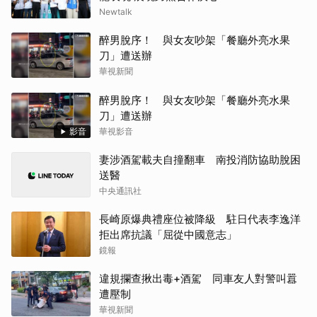
Newtalk
醉男脫序！ 與女友吵架「餐廳外亮水果
刀」遭送辦
華視新聞
醉男脫序！ 與女友吵架「餐廳外亮水果
刀」遭送辦
影音
華視影音
妻涉酒駕載夫自撞翻車 南投消防協助脫困
送醫
中央通訊社
長崎原爆典禮座位被降級 駐日代表李逸洋
拒出席抗議「屈從中國意志」
鏡報
違規攔查揪出毒+酒駕 同車友人對警叫囂
遭壓制
華視新聞