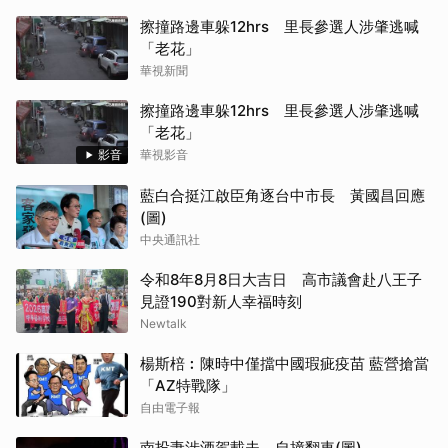
擦撞路邊車躲12hrs 里長參選人涉肇逃喊
「老花」
華視新聞
擦撞路邊車躲12hrs 里長參選人涉肇逃喊
「老花」
影音
華視影音
藍白合挺江啟臣角逐台中市長 黃國昌回應
(圖)
中央通訊社
令和8年8月8日大吉日 高市議會赴八王子
見證190對新人幸福時刻
Newtalk
楊斯棓︰陳時中僅擋中國瑕疵疫苗 藍營搶當
「AZ特戰隊」
自由電子報
南投妻涉酒駕載夫 自撞翻車(圖)