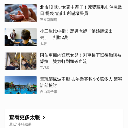
北市19歲少女家中產子！死嬰藏毛巾伴屍數
日 提袋進派出所嚇壞警員
三立新聞網
小三生比中指！罵男老師「娘娘腔滾出
去」 判賠2萬
太報
阿伯車廂內狂罵女兒！列車長下班後勸阻被
爆揍 雙方打到頭破血流
TVBS
童玩節風波不斷 去年遊客數少6萬多人 遭審
計部檢討
自由電子報
查看更多太報
最近1小時結果