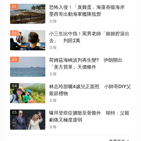
01
恐怖入侵！「臭雞蛋」海藻吞噬海岸
墨西哥出動海軍艦隊抵禦
太報
02
小三生比中指！罵男老師「娘娘腔滾出
去」 判賠2萬
太報
03
荷姆茲海峽談判再生變? 伊朗開出
「美方買單」天價條件
太報
04
林志玲甜曬4歲兒正面照 小帥哥DIY父
親節禮物
太報
05
曝拜登癌症擴散至骨骼外 韓特：父親
劇痛又極度虛弱
太報