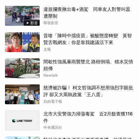
違規攔查揪出毒+酒駕 同車友人對警叫囂
遭壓制
影音
華視影音
昔嗆「陳時中擋疫苗」被酸態度轉變 黃智
賢舌戰網友：你是靠我建議活下來
太報
間歇性強風暴雨襲雙北 路樹倒塌、積水災情
頻傳
Newtalk
慈濟被詐騙！ 柯文哲強調不想用強烈字眼批
評 卻又大罵執政黨「王八蛋」
自由電子報
北市大安警強力掃蕩毒駕 近2月餘查獲116
件
中央通訊社