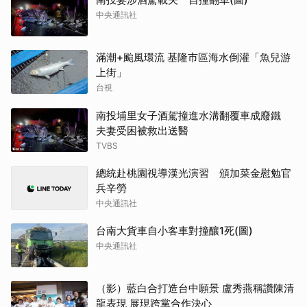
中央通訊社
滿潮+颱風環流 基隆市區海水倒灌「魚兒游
上街」
台視
南投埔里女子酒駕撞進水溝翻覆車成廢鐵
夫妻受困被救出送醫
TVBS
總統赴桃園視導漢光演習 頒加菜金慰勉官
兵辛勞
中央通訊社
台南大貨車自小客車對撞釀1死(圖)
中央通訊社
（影）藍白合打造台中願景 盧秀燕稱讚陳清
龍表現 展現跨黨合作決心