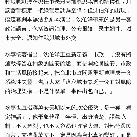
將選戰維持在現任市長對民進黨挑戰者的結構裡，只
談藍營穩定，把綠營定調為空降；但沈伯洋的出現，
讓這套劇本無法照劇本演出，沈伯洋帶來的是另一套
政治語言，包括資訊治理、公安風險、民主韌性、城
市安全、認知作戰與城市外交。
粉專接著指出，沈伯洋正重新定義「市政」，沒有將
選戰停留在抽象的國安論述，而是開始將國安、市政
和生活風險接起來，把台北市政問題重新整理成一套
系統性失靈，告訴大家「這座城市缺乏一套面對風險
的治理架構，不是什麼單一事件出包而已。」
粉專也直指蔣萬安長期以來的政治優勢，是一種「穩
定神話」，他形象乾淨、年輕、出身清楚、語氣克
制，不太激烈，也不太容易犯政治大錯。對部分選民
而言，支持蔣萬安不一定是因為台北真的變好，而是