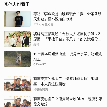
其他人也看了
專訪／李國毅是白曉燕玩伴！揭「命案前幾
天出遊」從小認識白冰冰
ETtoday星光雲
婆媳隔空撕破臉？台玻夫人還原長子離世2
原因 「手機千金」不忍了：如其說還需要
離開嗎？
鏡報
12生肖本周運勢出爐 虎勇奪事業、財運雙
冠王
CTWANT
蔣萬安真的糗大了！慘遭財經大咖重砲開
轟 本人竟這樣回嗆
民視新聞網
蔣萬安心虛了？遭質疑未驗DNA 經濟學家
發文嗆爆