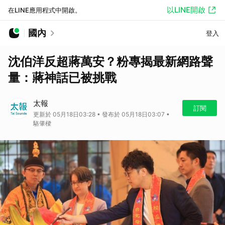
以LINE開啟
在LINE應用程式中開啟。
國內
登入
沈伯洋反超蔣萬安？粉專揭最新網路聲
量：蔣神話已被挑戰
太報
訂閱
更新於 05月18日03:28 • 發布於 05月18日03:07 •
駱肇樑