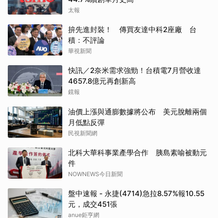
太報
拚先進封裝！ 傳買友達中科2座廠 台
積：不評論
華視新聞
快訊／2奈米需求強勁！台積電7月營收達
4657.8億元再創新高
鏡報
油價上漲與通膨數據將公布 美元脫離兩個
月低點反彈
民視新聞網
北科大華科事業產學合作 胰島素喻被動元
件
NOWNEWS今日新聞
盤中速報 - 永捷(4714)急拉8.57%報10.55
元，成交451張
anue鉅亨網