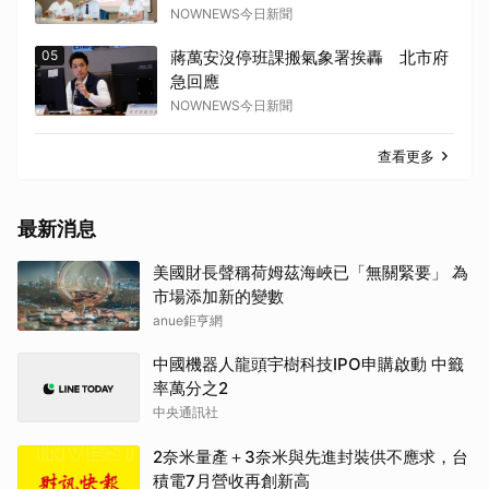
NOWNEWS今日新聞
05
蔣萬安沒停班課搬氣象署挨轟 北市府
急回應
NOWNEWS今日新聞
查看更多
最新消息
美國財長聲稱荷姆茲海峽已「無關緊要」 為
市場添加新的變數
anue鉅亨網
中國機器人龍頭宇樹科技IPO申購啟動 中籤
率萬分之2
中央通訊社
2奈米量產＋3奈米與先進封裝供不應求，台
積電7月營收再創新高