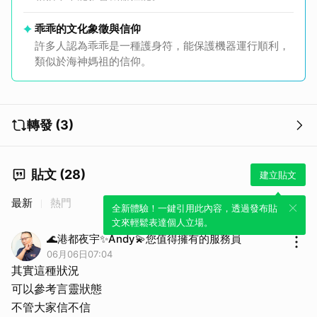
乖乖的文化象徵與信仰
許多人認為乖乖是一種護身符，能保護機器運行順利，
類似於海神媽祖的信仰。
轉發 (3)
貼文 (28)
建立貼文
最新
熱門
全新體驗！一鍵引用此內容，透過發布貼
文來輕鬆表達個人立場。
🌊港都夜宇✨Andy💫您值得擁有的服務員
06月06日07:04
其實這種狀況
可以參考言靈狀態
不管大家信不信