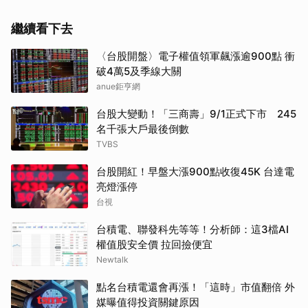
繼續看下去
〈台股開盤〉電子權值領軍飆漲逾900點 衝
破4萬5及季線大關
anue鉅亨網
台股大變動！「三商壽」9/1正式下市 245
取消
名千張大戶最後倒數
TVBS
台股開紅！早盤大漲900點收復45K 台達電
亮燈漲停
台視
台積電、聯發科先等等！分析師：這3檔AI
權值股安全價 拉回撿便宜
Newtalk
點名台積電還會再漲！「這時」市值翻倍 外
媒曝值得投資關鍵原因