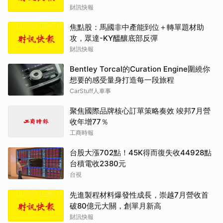
財訊快報
焦點股：馬國非中產能到位＋轉單題材助
攻，眾達-KY醞釀底部反彈
財訊快報
Bentley Torcal的Curation Engine圍繞你
想要的感受量身打造每一段旅程
CarStuff人車事
聚焦國際品牌核心訂單策略奏效 竣邦7月營
收年增77％
工商時報
台股大漲702點！45K得而復失收44928點
台積電收2380元
台視
先進製程材料爆發性成長，崇越7月營收首
破80億元大關，創單月新高
財訊快報