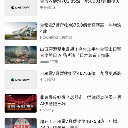
台股收盤漲702.85點 45000點得而復失
中央通訊社
台積電7月營收4675.8億元寫新高 年增逾
4成
NOWNEWS今日新聞
出口額遭雙重反超！今年上半年台韓出口額
首度勝日 AI晶片讓「日本製造」掉隊
anue鉅亨網
台積電7月營收衝至4675.8億 創歷史新高
中央通訊社
非農爆冷點燃全球股市：從總經事件看台股
AI供應鏈三雄
CMoney
超狂！台積電7月營收達4675.8億 年增
44.7%續創單月史高