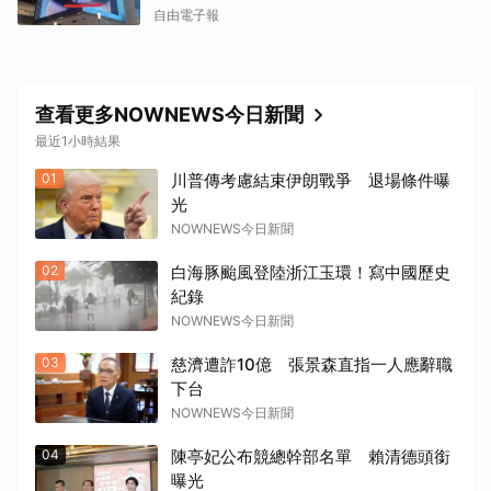
自由電子報
查看更多NOWNEWS今日新聞
最近1小時結果
01
川普傳考慮結束伊朗戰爭 退場條件曝
光
NOWNEWS今日新聞
02
白海豚颱風登陸浙江玉環！寫中國歷史
紀錄
NOWNEWS今日新聞
03
慈濟遭詐10億 張景森直指一人應辭職
下台
NOWNEWS今日新聞
04
陳亭妃公布競總幹部名單 賴清德頭銜
曝光