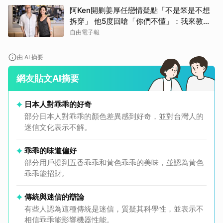
阿Ken開剿姜厚任戀情疑點「不是笨是不想
拆穿」 他5度回嗆「你們不懂」：我來教育
你們
自由電子報
由 AI 摘要
網友貼文AI摘要
日本人對乖乖的好奇
部分日本人對乖乖的顏色差異感到好奇，並對台灣人的
迷信文化表示不解。
乖乖的味道偏好
部分用戶提到五香乖乖和黃色乖乖的美味，並認為黃色
乖乖能招財。
傳統與迷信的辯論
有些人認為這種傳統是迷信，質疑其科學性，並表示不
相信乖乖能影響機器性能。