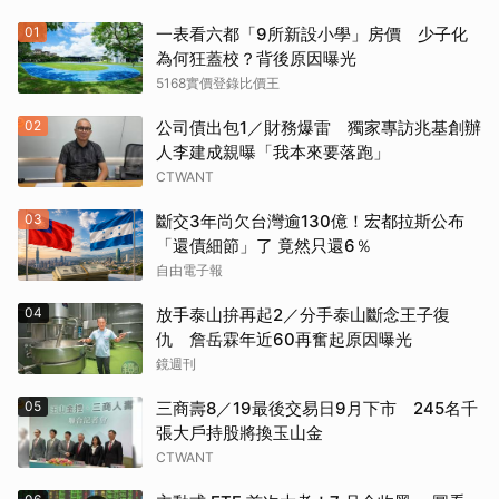
01
一表看六都「9所新設小學」房價 少子化
為何狂蓋校？背後原因曝光
5168實價登錄比價王
02
公司債出包1／財務爆雷 獨家專訪兆基創辦
人李建成親曝「我本來要落跑」
CTWANT
03
斷交3年尚欠台灣逾130億！宏都拉斯公布
「還債細節」了 竟然只還6％
自由電子報
04
放手泰山拚再起2／分手泰山斷念王子復
仇 詹岳霖年近60再奮起原因曝光
鏡週刊
05
三商壽8／19最後交易日9月下市 245名千
張大戶持股將換玉山金
CTWANT