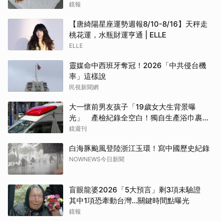
鏡報
【唐綺陽星座運勢週報8/10-8/16】天秤走
桃花運，水瓶財運亨通 | ELLE
ELLE
靈媒命中西班牙奪冠！2026「中共侵台機
率」這樣說
民視新聞網
大一懷前男友孩子「19歲女大生背景曝
光」 產檢紀錄全空白！獨自生產浴巾裹嬰
屍藏家5天
鏡週刊
白海豚颱風登陸浙江玉環！寫中國歷史紀錄
NOWNEWS今日新聞
盲眼龍婆2026「5大預言」剩3項未驗證
其中1項恐牽動台灣...關鍵時間點曝光
鏡報