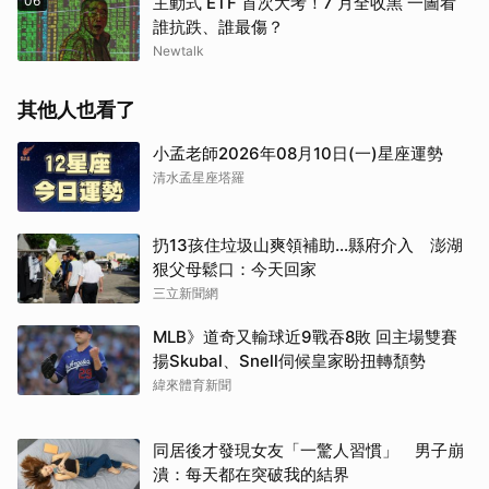
06
主動式 ETF 首次大考！7 月全收黑 一圖看
誰抗跌、誰最傷？
Newtalk
其他人也看了
小孟老師2026年08月10日(一)星座運勢
清水孟星座塔羅
扔13孩住垃圾山爽領補助…縣府介入 澎湖
狠父母鬆口：今天回家
三立新聞網
MLB》道奇又輸球近9戰吞8敗 回主場雙賽
揚Skubal、Snell伺候皇家盼扭轉頹勢
緯來體育新聞
同居後才發現女友「一驚人習慣」 男子崩
潰：每天都在突破我的結界