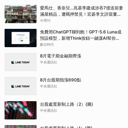
愛馬仕、香奈兒...兆基李建成涉吞7億送前妻
滿屋精品，遭羈押禁見！宏碁李文詳當董座
才2天閃辭：發現內部缺失
今周刊
免費用ChatGPT聊到飽！GPT-5.6 Luna成
預設模型，新增Think按鈕一鍵讓AI幫你
「深思熟慮」
數位時代
8月電子期金融期齊漲
中央通訊社
8月台股期指漲690點
中央通訊社
台股處置新制上路（2）(圖)
中央通訊社