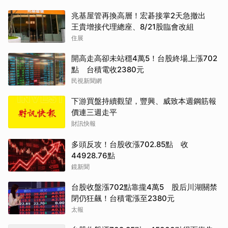
兆基屋管再換高層！宏碁接掌2天急撤出
王貴增接代理總座、8/21股臨會改組
住展
開高走高卻未站穩4萬5！台股終場上漲702
點 台積電收2380元
民視新聞網
下游買盤持續觀望，豐興、威致本週鋼筋報
價連三週走平
財訊快報
多頭反攻！台股收漲702.85點 收
44928.76點
鏡新聞
台股收盤漲702點靠攏4萬5 股后川湖關禁
閉仍狂飆！台積電漲至2380元
太報