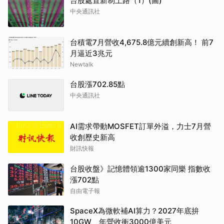
台股處置新制上路（1）(圖)
中央通訊社
台積電7月營收4,675.8億元續創新高！ 前7
月逼近3兆元
Newtalk
台股漲702.85點
中央通訊社
AI需求帶動MOSFET訂單外溢，力士7月營
收創歷史新高
財訊快報
台股收盤》記憶體領逾1300家同樂 指數收
漲702點
自由電子報
SpaceX為微軟補AI算力？2027年底拚
10GW、年營收衝3000億美元