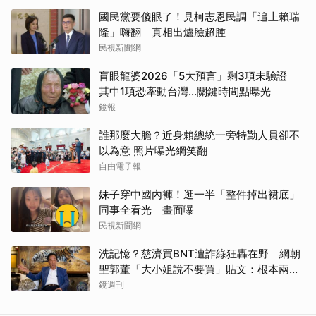
國民黨要傻眼了！見柯志恩民調「追上賴瑞
隆」嗨翻 真相出爐臉超腫
民視新聞網
盲眼龍婆2026「5大預言」剩3項未驗證
其中1項恐牽動台灣...關鍵時間點曝光
鏡報
誰那麼大膽？近身賴總統一旁特勤人員卻不
以為意 照片曝光網笑翻
自由電子報
妹子穿中國內褲！逛一半「整件掉出裙底」
同事全看光 畫面曝
民視新聞網
洗記憶？慈濟買BNT遭詐綠狂轟在野 網朝
聖郭董「大小姐說不要買」貼文：根本兩碼
事
鏡週刊