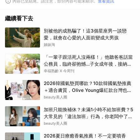
內容已至結尾。請注意，部分內容可能未顯示。
查看資訊
繼續看下去
別被他的成熟騙了！這3個星座男一談戀
愛，就會在心愛的人面前變成大男孩
姊妹淘
「一輩子跟活死人沒兩樣！」他聽爸爸話當
公務員，臨終卻抱憾…子女成年後，接納與
欣賞就夠了
幸福熟齡 X 今周刊
2026韓國氣墊買哪款？10款韓國氣墊推薦
＋適合膚質，Olive Young爆紅款台灣也能
買
beauty美人圈
加班只能換補休？未滿1小時不給加班費？5
大常見的「違法加班」行為，你老闆中了幾
項？
beauty美人圈
2026夏日療癒香氣推薦！不一定要噴香