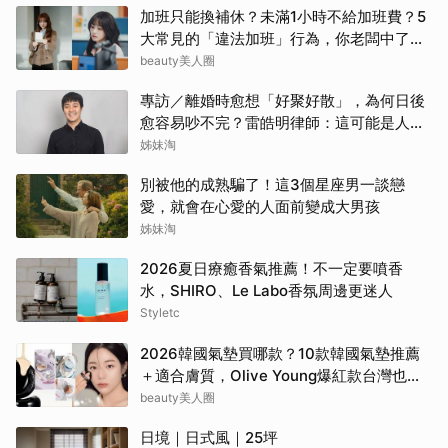
加班只能換補休？未滿1小時不給加班費？5
大常見的「違法加班」行為，你老闆中了幾
項？
beauty美人圈
專訪／離婚時愈想「好聚好散」，為何日後
愈容易吵不完？雷皓明律師：這可能是人生
最貴的一份協議書
姊妹淘
別被他的成熟騙了！這3個星座男一談戀
愛，就會在心愛的人面前變成大男孩
姊妹淘
2026夏日療癒香氣推薦！不一定要噴香
水，SHIRO、Le Labo香氛周邊更迷人
Styletc
2026韓國氣墊買哪款？10款韓國氣墊推薦
＋適合膚質，Olive Young爆紅款台灣也能
買
beauty美人圈
日境｜日式風｜25坪