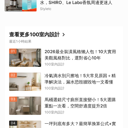
水，SHIRO、Le Labo香氛周邊更迷人
Styletc
查看更多100室內設計
最近1小時結果
01
2026最全裝潢風格懶人包！10大實用
美觀風格對比，選對省心10年
100室內設計
02
冷氣滴水別只擦地！5大常見原因＋精
準解決法，漏水恐毀牆毀地一文看懂
100室內設計
03
馬桶選錯尺寸廁所直接變小！5大選購
重點一次看，空間舒適度提升2倍
100室內設計
04
一坪到底有多大？最簡單換算公式+實