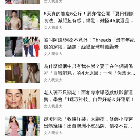
食是關鍵！
女人我最大
5天真的能瘦5公斤！辰亦儒公開「夏日輕斷
食法」減肥超有感，網驚：難怪45歲還是男
神
女人我最大
被叫阿姨/阿桑不意外！Threads「最有年紀
感的穿搭」話題：絲襪配球鞋最顯老
女人我最大
為什麼婚姻中只有我在累？妻子在伴侶關係
裡「自我消耗」的4大原因：一句「你想太
多」讓人無奈
女人我最大
老人斑不只顯老！面相專家曝恐默默影響運
勢，學會「1遮瑕神技」自帶好感＆好運氣！
女人我最大
昆凌同款「收腰洋裝」太顯瘦，修飾小腹穿
出螞蟻腰！出自澳洲小眾品牌、價格不貴還
寄台灣
女人我最大