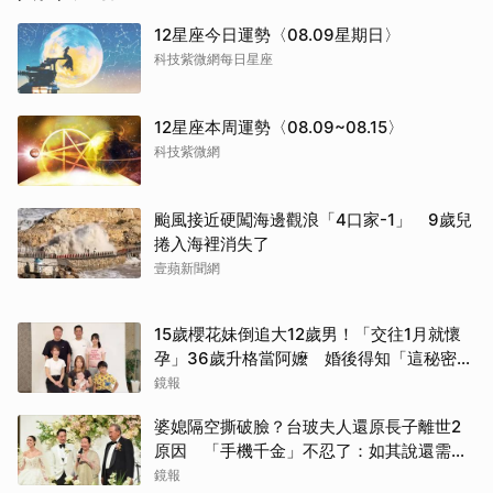
12星座今日運勢〈08.09星期日〉
科技紫微網每日星座
12星座本周運勢〈08.09~08.15〉
科技紫微網
颱風接近硬闖海邊觀浪「4口家-1」 9歲兒
捲入海裡消失了
壹蘋新聞網
15歲櫻花妹倒追大12歲男！「交往1月就懷
孕」36歲升格當阿嬤 婚後得知「這秘密」
傻眼了
鏡報
婆媳隔空撕破臉？台玻夫人還原長子離世2
原因 「手機千金」不忍了：如其說還需要
離開嗎？
鏡報