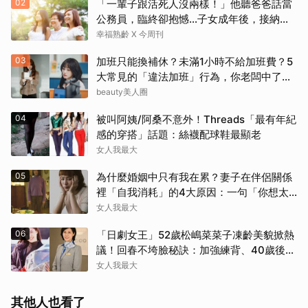
02
「一輩子跟活死人沒兩樣！」他聽爸爸話當
公務員，臨終卻抱憾…子女成年後，接納與
欣賞就夠了
幸福熟齡 X 今周刊
03
加班只能換補休？未滿1小時不給加班費？5
大常見的「違法加班」行為，你老闆中了幾
項？
beauty美人圈
04
被叫阿姨/阿桑不意外！Threads「最有年紀
感的穿搭」話題：絲襪配球鞋最顯老
女人我最大
05
為什麼婚姻中只有我在累？妻子在伴侶關係
裡「自我消耗」的4大原因：一句「你想太
多」讓人無奈
女人我最大
06
「日劇女王」52歲松嶋菜菜子凍齡美貌掀熱
議！回春不垮臉秘訣：加強練背、40歲後飲
食是關鍵！
女人我最大
其他人也看了