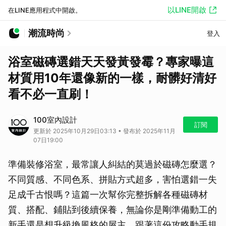
以LINE開啟
在LINE應用程式中開啟。
潮流時尚
登入
浴室磁磚選錯天天發黃發霉？專家曝這
材質用10年還像新的一樣，耐髒好清好
看不必一直刷！
100室內設計
訂閱
更新於 2025年10月29日03:13 • 發布於 2025年11月
07日19:00
準備裝修浴室，最常讓人糾結的莫過於磁磚怎麼選？
不同質感、不同色系、拼貼方式超多，害怕選錯一失
足成千古恨嗎？這篇一次幫你完整拆解各種磁磚材
質、搭配、鋪貼到後續保養，無論你是剛準備動工的
新手還是想升級換風格的屋主，跟著這份攻略動手規