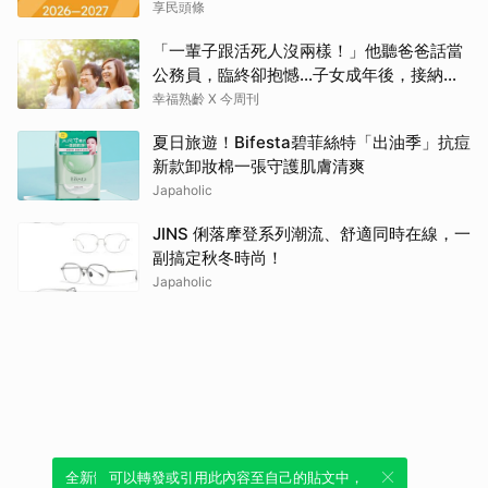
享民頭條
「一輩子跟活死人沒兩樣！」他聽爸爸話當
公務員，臨終卻抱憾…子女成年後，接納與
欣賞就夠了
幸福熟齡 X 今周刊
夏日旅遊！Bifesta碧菲絲特「出油季」抗痘
新款卸妝棉一張守護肌膚清爽
Japaholic
JINS 俐落摩登系列潮流、舒適同時在線，一
副搞定秋冬時尚！
Japaholic
全新體驗！一鍵引用此內容，透過發布貼
可以轉發或引用此內容至自己的貼文中，