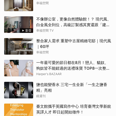
幸福空間
不像辦公室，更像自然體驗館！？ 現代風、
白金風全到位，高級訂製感其實還跟「建築
腦」有關？！
影音
幸福空間 TV
整合家人需求 重塑中古屋精緻宅邸｜現代風
｜60坪
幸福空間
一年最可愛的節日都在8月！戀人、貓奴、
狗奴皆不能錯過的送禮珠寶 TOP8一次整理
給你！ | BAZAAR
Harper's BAZAAR
鹽也能變香水 三宅一生全新「一生之鹽香
精」亮相
鏡週刊
臺文館攜手英國寫作中心 培育臺灣文學新銳
英譯人才 即日起開始徵件！