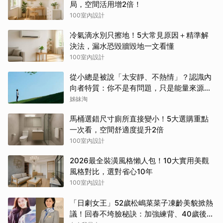
局，空間活用增2倍！
100室內設計
冷氣滴水別只擦地！5大常見原因＋精準解
決法，漏水恐毀牆毀地一文看懂
100室內設計
從小總是被說「太安靜、不熱情」？認識內
向者特質：你不是有問題，只是能量來源不
同
姊妹淘
馬桶選錯尺寸廁所直接變小！5大選購重點
一次看，空間舒適度提升2倍
100室內設計
2026最全裝潢風格懶人包！10大實用美觀
風格對比，選對省心10年
100室內設計
「日劇女王」52歲松嶋菜菜子凍齡美貌掀熱
議！回春不垮臉秘訣：加強練背、40歲後飲