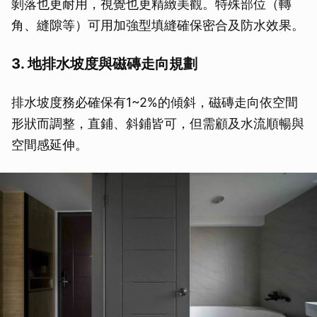
剝落也更耐用，視覺也更精緻美觀。特殊部位（轉
角、縫隙等）可用加強型填縫確保密合及防水效果。
3. 地排水坡度與磁磚走向規劃
排水坡度務必確保有1~2%的傾斜，磁磚走向依空間
形狀而調整，直鋪、斜鋪皆可，但需顧及水流順暢與
空間感延伸。