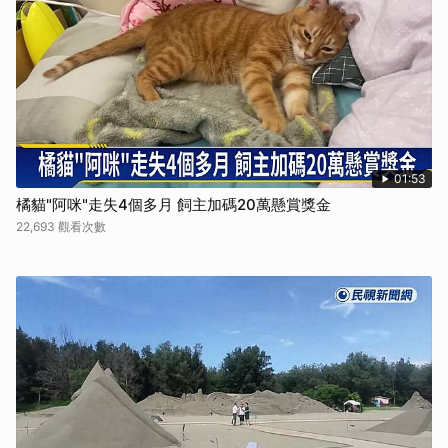
01:53
橘貓"阿咪"走失4個多月 飼主加碼20萬懸賞獎金
22,693 觀看次數