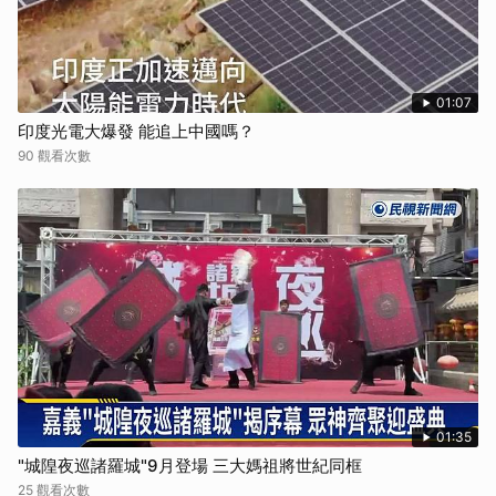
01:07
印度光電大爆發 能追上中國嗎？
90 觀看次數
01:35
"城隍夜巡諸羅城"9月登場 三大媽祖將世紀同框
25 觀看次數