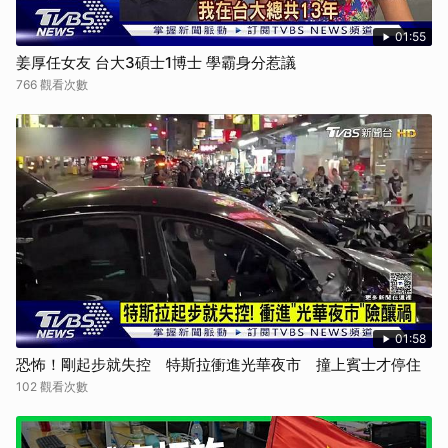
01:55
姜厚任女友 台大3碩士1博士 學霸身分惹議
766 觀看次數
01:58
恐怖！剛起步就失控 特斯拉衝進光華夜市 撞上賓士才停住
102 觀看次數