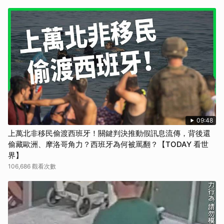
09:48
上萬北非移民偷渡西班牙！關鍵判決推動假訊息流傳，背後還
偷藏歐洲、摩洛哥角力？西班牙為何被罵翻？【TODAY 看世
界】
106,686 觀看次數