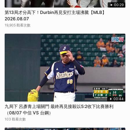
00:29
第13局才分高下！Durbin再見安打主場沸騰【MLB】
2026.08.07
19,905 觀看次數
00:44
九局下 呂彥青上場關門 最終再見接殺以5:2收下比賽勝利
（08/07 中信 VS 台鋼）
103 觀看次數