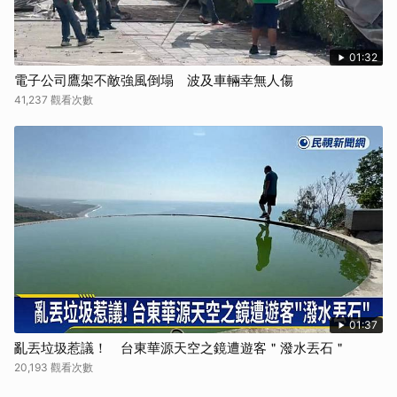
01:32
電子公司鷹架不敵強風倒塌 波及車輛幸無人傷
41,237 觀看次數
01:37
亂丟垃圾惹議！ 台東華源天空之鏡遭遊客＂潑水丟石＂
20,193 觀看次數