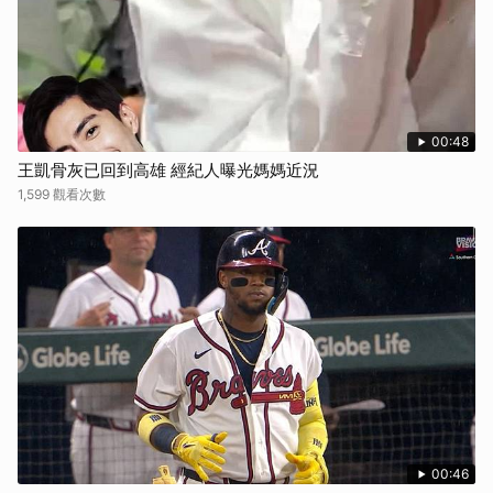
取消
00:48
王凱骨灰已回到高雄 經紀人曝光媽媽近況
1,599 觀看次數
00:46