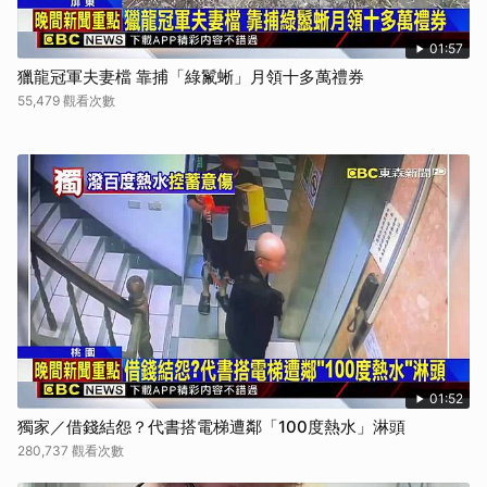
01:57
獵龍冠軍夫妻檔 靠捕「綠鬣蜥」月領十多萬禮券
55,479 觀看次數
01:52
獨家／借錢結怨？代書搭電梯遭鄰「100度熱水」淋頭
280,737 觀看次數