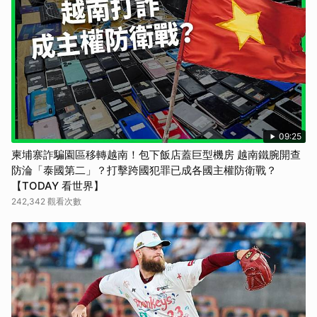
09:25
柬埔寨詐騙園區移轉越南！包下飯店蓋巨型機房 越南鐵腕開查
防淪「泰國第二」？打擊跨國犯罪已成各國主權防衛戰？
【TODAY 看世界】
242,342 觀看次數