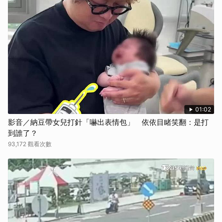
01:02
影音／納豆帶女兒打針「嚇出表情包」 依依目睹笑翻：是打
到誰了？
93,172 觀看次數