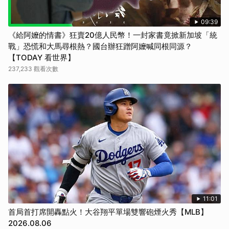
09:39
《給阿嬤的情書》狂賣20億人民幣！一封家書竟掀新加坡「統
戰」恐慌和大馬尋根熱？國台辦狂蹭阿嬤喊同根同源？
【TODAY 看世界】
237,233 觀看次數
11:01
首局首打席開轟點火！大谷翔平單場雙響砲煙火秀【MLB】
2026.08.06