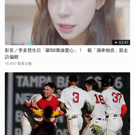
02:41
影音／李多慧生日「砸50萬做愛心」！ 載「滿車物資」親走
訪偏鄉
16,447 觀看次數