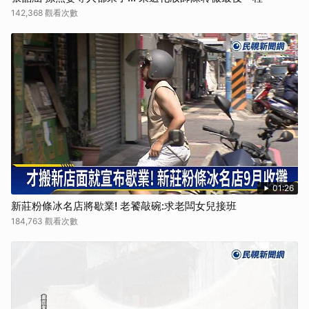
142,368 觀看次數
01:26
新莊粉條冰名店將歇業! 老饕敲碗:求老闆女兒接班
184,763 觀看次數