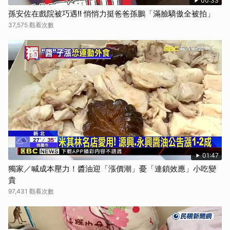
00:33
孫安佐在戲院被巧遇!! 悄悄力挺爸爸孫鵬「滿臉驕傲全被拍」
37,575 觀看次數
01:47
獨家／喊成本壓力！醬油迎「漲價潮」憂「連鎖效應」小吃變
貴
97,431 觀看次數