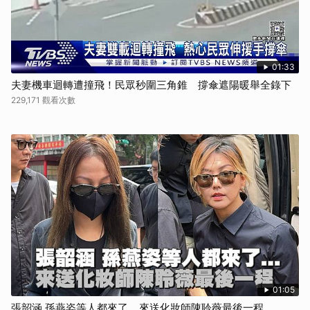
01:33
夫妻機車迴轉遭撞飛！民眾秒圍三角錐 撐傘遮陽暖舉全錄下
229,171 觀看次數
01:05
張韶涵 孫燕姿等人都來了... 來送化妝師陳聆薇最後一程