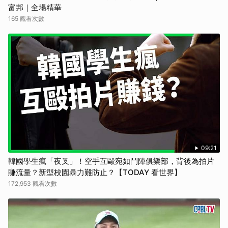
富邦｜全場精華
165 觀看次數
09:21
韓國學生瘋「夜叉」！空手互毆宛如鬥陣俱樂部，背後為拍片
賺流量？新型校園暴力難防止？【TODAY 看世界】
172,953 觀看次數