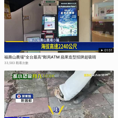
01:51
福壽山農場"全台最高"郵局ATM 蘋果造型招牌超吸睛
33,583 觀看次數