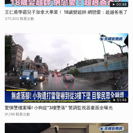
00:48
王仁甫學霸兒子加拿大畢業！ 18歲變超帥 網戀愛：超越爸爸了
370,632 觀看次數
01:48
驚悚墜樓案曝! 小狗從"3樓墜落" 警調監視器畫面全曝光
91,186 觀看次數