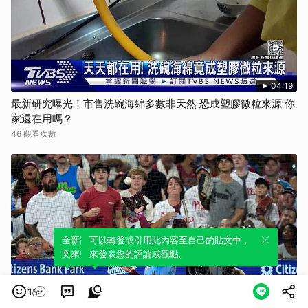
04:19
最新研究曝光！市售洗碗海綿多數非天然 恐成塑膠微粒來源 你
家還在用嗎？
46 觀看次數
全新體驗！一鍵引用此內容，透過發布貼
可以轉發或引用此內容至自己的貼文中，
文來輕鬆表達個人立場。
來發表您的評論或觀點。
1