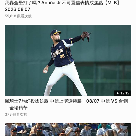
我轟全壘打了嗎？Acuña Jr.不可置信表情成焦點【MLB】
2026.08.07
55,618 觀看次數
12:12
勝騎士7局好投擒雄鷹 中信上演逆轉勝｜08/07 中信 VS 台鋼
｜全場精華
378 觀看次數