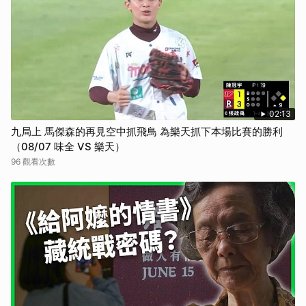
02:13
九局上 馬傑森的再見空中抓飛鳥 為樂天抓下本場比賽的勝利
（08/07 味全 VS 樂天）
96 觀看次數