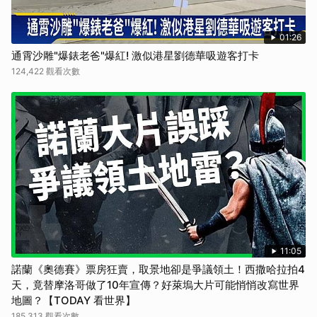
01:26
通霄沙雕"爆錶老爸"爆紅! 激似港星劉德華吸遊客打卡
124,422 觀看次數
11:05
諾蘭《奧德賽》票房狂賣，取景地卻是爭議領土！西撒哈拉拍4
天，竟替摩洛哥做了10年宣傳？好萊塢大片可能悄悄改寫世界
地圖？【TODAY 看世界】
185,313 觀看次數