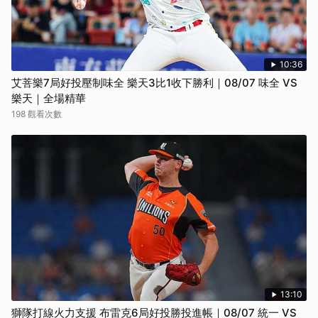
10:36
艾菩樂7局好投壓制味全 樂天3比1收下勝利｜08/07 味全 VS
樂天｜全場精華
198 觀看次數
13:10
獅隊打線火力支援 布雷克6局好投勝投進帳｜08/07 統一 VS