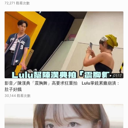
72,271 觀看次數
01:17
影音／陳漢典「震胸舞」高要求狂重拍 Lulu掌鏡累癱崩潰：
肚子好餓
30,144 觀看次數