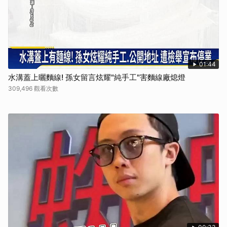
01:44
水溝蓋上曬麵線! 孫女留言炫耀"純手工"害麵線廠熄燈
309,496 觀看次數