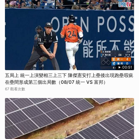
00:51
五局上 統一上演變相三上三下 陳傑憲安打上壘後出現跑壘瑕疵
在壘間形成第三個出局數（08/07 統一 VS 富邦）
67 觀看次數