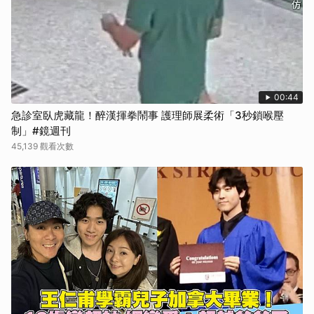
00:44
急診室臥虎藏龍！醉漢揮拳鬧事 護理師展柔術「3秒鎖喉壓
制」#鏡週刊
45,139 觀看次數