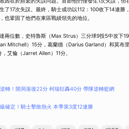
敗因在於頻繁的失誤問題。首節他們僅發生1次失誤，但
生了17次失誤。最終，騎士成功以112：100收下14連
，也鞏固了他們在東區戰績領先的地位。
兩位數，史特魯斯（Max Strus）三分球9投5中攻下
n Mitchell）15分，葛蘭德（Darius Garland）和莫布
分，艾倫（Jarret Allen）11分。
逆轉！開局落後22分 柯瑞狂轟40分 帶隊逆轉籃網
晉級確定！騎士擊敗熱火 本季第3度12連勝