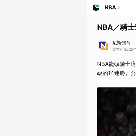
NBA
NBA／騎
尼斯體育
發布於 2025年
NBA龍頭騎士
級的14連勝。