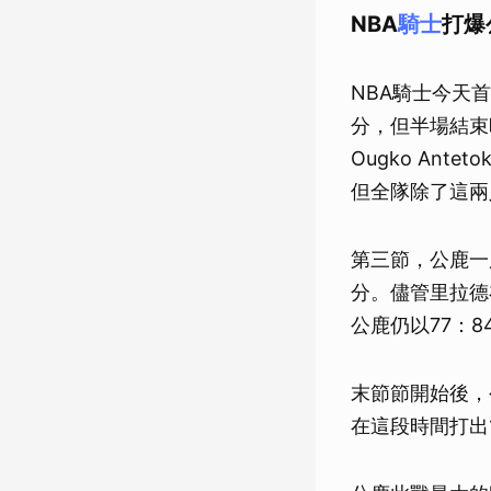
NBA
騎士
打爆
NBA騎士今天
分，但半場結束時
Ougko Ante
但全隊除了這兩
第三節，公鹿一
分。儘管里拉德
公鹿仍以77：8
末節節開始後，
在這段時間打出