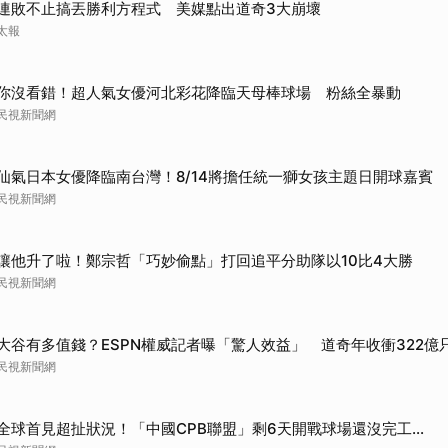
連敗不止搞丟勝利方程式 美媒點出道奇3大崩壞
太報
你沒看錯！超人氣女優河北彩花降臨天母棒球場 粉絲全暴動
民視新聞網
仙氣日本女優降臨南台灣！8/14將擔任統一獅女孩主題日開球嘉賓
民視新聞網
讓他升了啦！鄭宗哲「巧妙偷點」打回追平分助隊以10比4大勝
民視新聞網
大谷有多值錢？ESPN權威記者曝「驚人效益」 道奇年收衝322億
民視新聞網
全球首見超扯狀況！「中國CPB聯盟」剩6天開戰球場還沒完工...