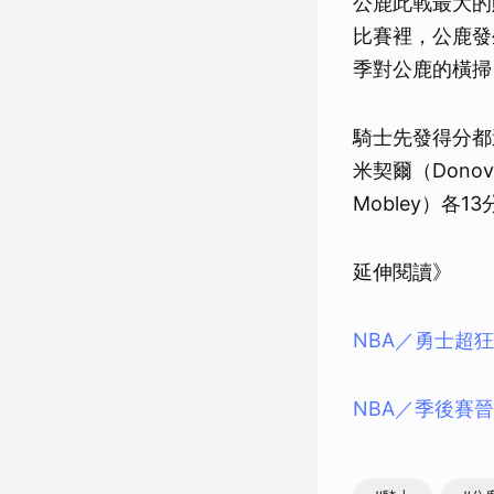
公鹿此戰最大的
比賽裡，公鹿發
季對公鹿的橫掃
騎士先發得分都達
米契爾（Donova
Mobley）各13
延伸閱讀》
NBA／勇士超狂
NBA／季後賽