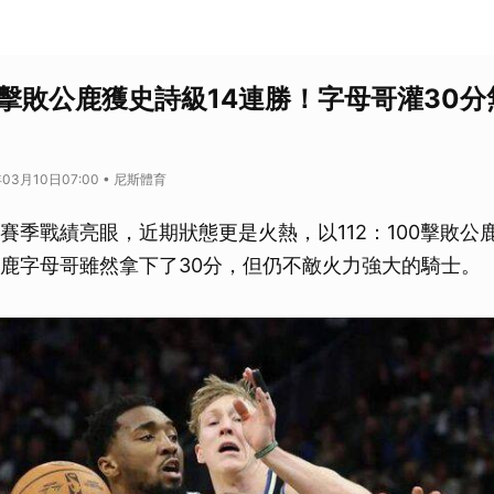
士擊敗公鹿獲史詩級14連勝！字母哥灌30
03月10日07:00 • 尼斯體育
這賽季戰績亮眼，近期狀態更是火熱，以112：100擊敗公
公鹿字母哥雖然拿下了30分，但仍不敵火力強大的騎士。