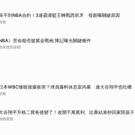
取消
等不到NBA合約！3連霸灌籃王轉戰西班牙 母親曝關鍵原因
鏡報
NBA》苦命能否披紫金戰袍 隊記曝光關鍵條件
緯來體育新聞
日本WBC慘敗後爆衝突？球員爆料休息室內幕 連大谷翔平也吐槽
鏡報
大谷翔平升格二寶爸後變了！改開千萬賓利、比賽結束秒回家陪孩子
媽媽寶寶