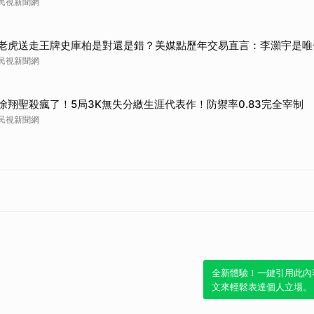
民視新聞網
老虎送走王牌史庫柏是對還是錯？美媒點歷年交易直言：李灝宇是唯
民視新聞網
徐翔聖殺瘋了！5局3K無失分繳生涯代表作！防禦率0.83完全宰制
民視新聞網
全新體驗！一鍵引用此內
文來輕鬆表達個人立場。