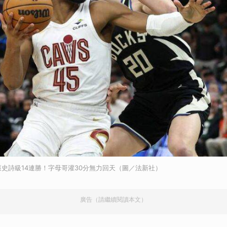
獲史詩級14連勝！字母哥灌30分無力回天（圖／法新社）
廣告（請繼續閱讀本文）