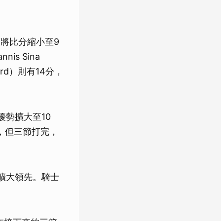
度將比分縮小至9
s Sina
lard）則有14分，
勢擴大至10
，但三節打完，
擴大領先。騎士
。