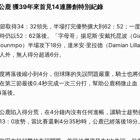
公鹿 獲39年來首見14連勝創特別紀錄
首節取得34：32領先，半場打完優勢擴大到62：52；一
仍以52：62落後。「字母哥」揚尼斯·安戴托昆波（Gianni
tokounmpo）半場攻下18分，達米安·里拉德（Damian Lil
人外，無人得分超過6分。
度將落後縮小到4分，但球隊的失誤問題嚴重，騎士也將優
在第三節最後0.4秒完成一次三分打，幫助公鹿稍微止血
4落後。
公鹿陷入得分荒，在4分鐘內沒有任何進帳，讓騎士趁勢
13：0攻勢，當比賽還剩4分35秒時，公鹿已經落後18分