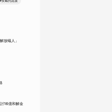
#安戴托昆波
「解放蟻人」
絡
討16億和解金