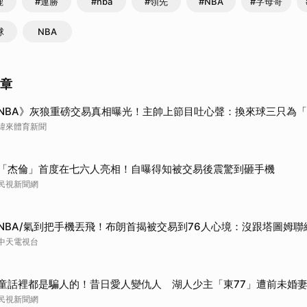
鹿
#連勝
#nba
#領先
#NBA
#字母哥
球
NBA
文章
NBA》灰狼重磅交易真相曝光！主帥上節目吐心聲：換來球三只為
緯來體育新聞
「杰倫」首度在七六人亮相！自曝得知被交易後震驚到砸手機
民視新聞網
NBA/氣到把手機丟飛！布朗首揭被交易到76人心境：沒跟塔圖姆聯
中天電視台
童話裡都是騙人的！昔日愛人變仇人 湖人少主「東77」遭前未婚妻
民視新聞網