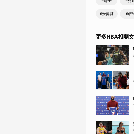
#騎士
#公
#米契爾
#籃
更多NBA相關