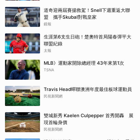
道奇迎兩屆賽揚救駕！Snell下週重返大聯
盟 攜手Skubal對戰皇家
鏡報
生涯第6支生日砲！楚奧特首局陽春彈平大
聯盟紀錄
太報
MLB》運動家開除總經理 43年來第1次
TSNA
Travis Head蟬聯澳洲年度最佳板球運動員
民視新聞網
雙城新秀 Kaelen Culpepper 首秀開轟 展
現首輪身價
民視新聞網