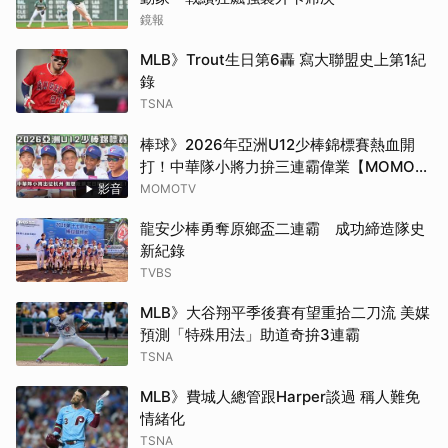
鏡報
MLB》Trout生日第6轟 寫大聯盟史上第1紀
錄
TSNA
棒球》2026年亞洲U12少棒錦標賽熱血開
打！中華隊小將力拚三連霸偉業【MOMO瘋
運動】
影音
MOMOTV
龍安少棒勇奪原鄉盃二連霸 成功締造隊史
新紀錄
TVBS
MLB》大谷翔平季後賽有望重拾二刀流 美媒
預測「特殊用法」助道奇拚3連霸
TSNA
MLB》費城人總管跟Harper談過 稱人難免
情緒化
TSNA