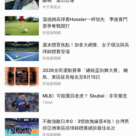
釀禍 退出亞運
中天電視台
溫德姆高球賽Hossler一桿領先 季後賽門
票爭奪戰開打
民視新聞網
週末體育焦點！加拿大網賽、女子環法與高
球錦標賽登場
民視新聞網
2026全民運動賽事「總統盃街舞大賽」 離
島、東區延長報名至8月15日
民視新聞網
MLB》可能重回老虎？ Skubal：非常樂意
TSNA
不敵強敵日本0：3惜敗無緣晉4強！台灣男
排亞洲東區排球錦標賽續拚最佳名次
民視新聞網