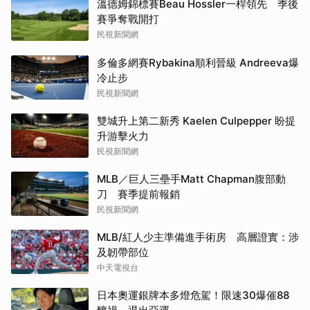
溫德姆錦標賽Beau Hossler一桿領先 季後
賽爭奪戰開打
民視新聞網
多倫多網賽Rybakina順利晉級 Andreeva爆
冷止步
民視新聞網
雙城升上第二新秀 Kaelen Culpepper 盼提
升游擊火力
民視新聞網
MLB／巨人三壘手Matt Chapman腹部動
刀 賽季提前報銷
民視新聞網
MLB/紅人少主準備進手術房 高層證實：涉
及韌帶部位
中天電視台
日本奧運銀牌本多燈危駕！限速30爆催88