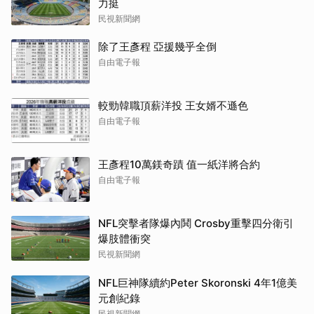
力挺
民視新聞網
除了王彥程 亞援幾乎全倒
自由電子報
較勁韓職頂薪洋投 王女婿不遜色
自由電子報
王彥程10萬鎂奇蹟 值一紙洋將合約
自由電子報
NFL突擊者隊爆內鬨 Crosby重擊四分衛引
爆肢體衝突
民視新聞網
NFL巨神隊續約Peter Skoronski 4年1億美
元創紀錄
民視新聞網