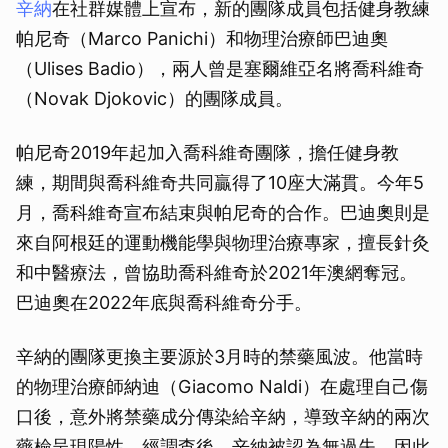
辛納
在社群媒體上宣布，新的團隊成員包括健身教練
帕尼奇（Marco Panichi）和物理治療師巴迪奧
（Ulises Badio），兩人曾是塞爾維亞名將喬科維奇
（Novak Djokovic）的團隊成員。
帕尼奇2019年起加入喬科維奇團隊，擔任健身教
練，期間與喬科維奇共同贏得了10座大滿貫。今年5
月，喬科維奇宣布結束與帕尼奇的合作。巴迪奧則是
來自阿根廷的運動機能學與物理治療專家，擅長針灸
和中醫療法，曾協助喬科維奇於2021年澳網奪冠。
巴迪奧在2022年底與喬科維奇分手。
辛納的團隊更換主要源於3月時的禁藥風波。他當時
的物理治療師納迪（Giacomo Naldi）在處理自己傷
口後，意外將禁藥成分傳染給辛納，導致辛納的兩次
藥檢呈現陽性。經調查後，辛納被認為無過失，因此