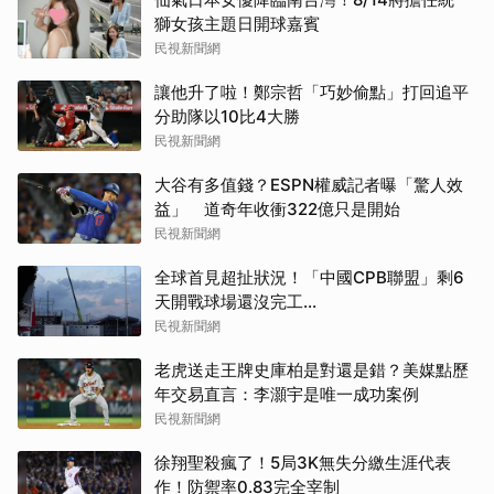
獅女孩主題日開球嘉賓
民視新聞網
讓他升了啦！鄭宗哲「巧妙偷點」打回追平
分助隊以10比4大勝
民視新聞網
大谷有多值錢？ESPN權威記者曝「驚人效
益」 道奇年收衝322億只是開始
民視新聞網
全球首見超扯狀況！「中國CPB聯盟」剩6
天開戰球場還沒完工...
民視新聞網
老虎送走王牌史庫柏是對還是錯？美媒點歷
年交易直言：李灝宇是唯一成功案例
民視新聞網
徐翔聖殺瘋了！5局3K無失分繳生涯代表
作！防禦率0.83完全宰制