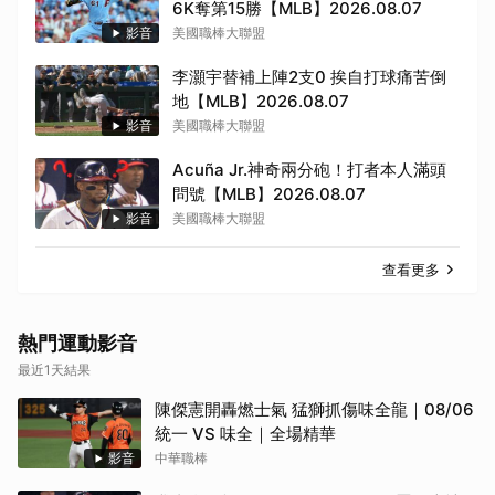
6K奪第15勝【MLB】2026.08.07
影音
美國職棒大聯盟
李灝宇替補上陣2支0 挨自打球痛苦倒
地【MLB】2026.08.07
影音
美國職棒大聯盟
Acuña Jr.神奇兩分砲！打者本人滿頭
問號【MLB】2026.08.07
影音
美國職棒大聯盟
查看更多
取消
熱門運動影音
最近1天結果
陳傑憲開轟燃士氣 猛獅抓傷味全龍｜08/06
統一 VS 味全｜全場精華
影音
中華職棒