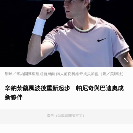
網球／辛納團隊重組迎新局面 兩大前喬科維奇成員加盟（圖／美聯社）
辛納禁藥風波後重新起步 帕尼奇與巴迪奧成
新夥伴
廣告（請繼續閱讀本文）