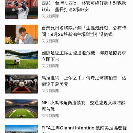
西武「台灣ㄟ四番」林安可絕好調！對戰軟
銀敲二壘長打連2場敲安
民視新聞網
台灣旅日名將陽岱鋼「生涯最終戰」公布時
間！9月26於新潟主場舉辦引退儀式
民視新聞網
國際足總主席面臨逼退危機 挪威足協要求
立即下台
民視新聞網
馬拉度納「上帝之手」傳奇足球將拍賣 估
價達千萬美元
民視新聞網
NFL小馬隊角衛遭禁賽 交通違規入獄將缺
席首戰
民視新聞網
FIFA主席Gianni Infantino 獲南美足協發聲