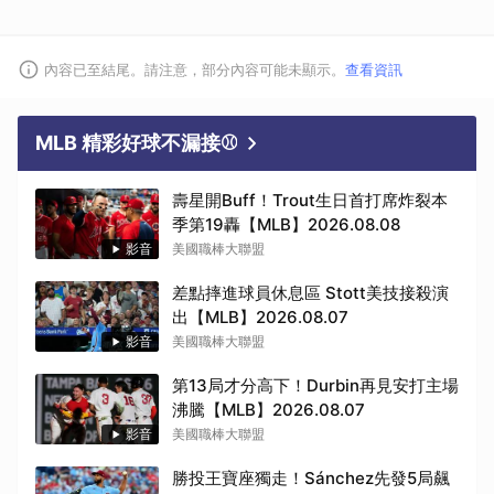
內容已至結尾。請注意，部分內容可能未顯示。
查看資訊
MLB 精彩好球不漏接⚾
壽星開Buff！Trout生日首打席炸裂本
季第19轟【MLB】2026.08.08
影音
美國職棒大聯盟
差點摔進球員休息區 Stott美技接殺演
出【MLB】2026.08.07
影音
美國職棒大聯盟
第13局才分高下！Durbin再見安打主場
沸騰【MLB】2026.08.07
影音
美國職棒大聯盟
勝投王寶座獨走！Sánchez先發5局飆