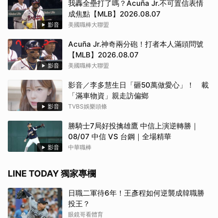
我轟全壘打了嗎？Acuña Jr.不可置信表情
成焦點【MLB】2026.08.07
影音
美國職棒大聯盟
Acuña Jr.神奇兩分砲！打者本人滿頭問號
【MLB】2026.08.07
影音
美國職棒大聯盟
影音／李多慧生日「砸50萬做愛心」！ 載
「滿車物資」親走訪偏鄉
影音
TVBS娛樂頭條
勝騎士7局好投擒雄鷹 中信上演逆轉勝｜
08/07 中信 VS 台鋼｜全場精華
影音
中華職棒
LINE TODAY 獨家專欄
日職二軍待6年！王彥程如何逆襲成韓職勝
投王？
眼鏡哥看體育