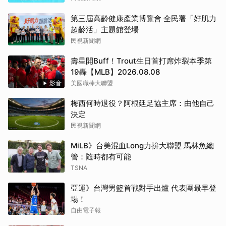
第三屆高齡健康產業博覽會 全民署「好肌力
超齡活」主題館登場
民視新聞網
壽星開Buff！Trout生日首打席炸裂本季第
19轟【MLB】2026.08.08
影音
美國職棒大聯盟
梅西何時退役？阿根廷足協主席：由他自己
決定
民視新聞網
MiLB》台美混血Long力拚大聯盟 馬林魚總
管：隨時都有可能
TSNA
亞運》台灣男籃首戰對手出爐 代表團最早登
場！
自由電子報