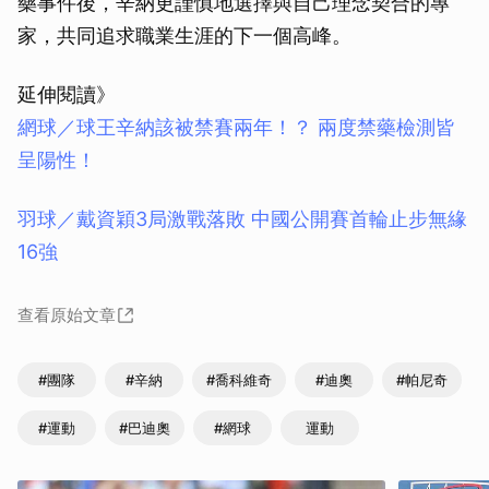
藥事件後，辛納更謹慎地選擇與自己理念契合的專
家，共同追求職業生涯的下一個高峰。
延伸閱讀》
網球／球王辛納該被禁賽兩年！？ 兩度禁藥檢測皆
呈陽性！
羽球／戴資穎3局激戰落敗 中國公開賽首輪止步無緣
16強
查看原始文章
#團隊
#辛納
#喬科維奇
#迪奧
#帕尼奇
#運動
#巴迪奧
#網球
運動