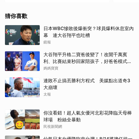
猜你喜歡
日本WBC慘敗後爆衝突？球員爆料休息室內
幕 連大谷翔平也吐槽
鏡報
大谷翔平升格二寶爸後變了！改開千萬賓
利、比賽結束秒回家陪孩子，好爸爸模式全
開
媽媽寶寶
連敗不止搞丟勝利方程式 美媒點出道奇3
大崩壞
太報
你沒看錯！超人氣女優河北彩花降臨天母棒
球場 粉絲全暴動
民視新聞網
仙氣日本女優降臨南台灣！8/14將擔任統一