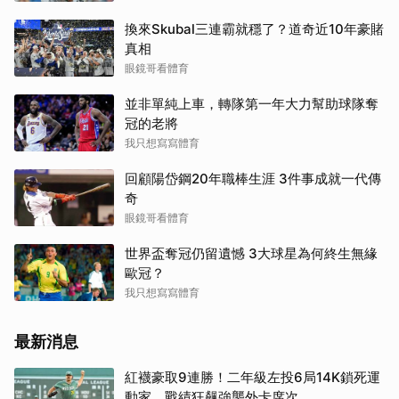
換來Skubal三連霸就穩了？道奇近10年豪賭
真相
眼鏡哥看體育
並非單純上車，轉隊第一年大力幫助球隊奪
冠的老將
我只想寫寫體育
回顧陽岱鋼20年職棒生涯 3件事成就一代傳
奇
眼鏡哥看體育
世界盃奪冠仍留遺憾 3大球星為何終生無緣
歐冠？
我只想寫寫體育
最新消息
紅襪豪取9連勝！二年級左投6局14K鎖死運
動家 戰績狂飆強襲外卡席次