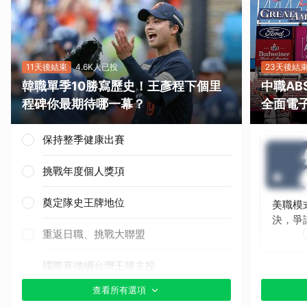
11天後結束
4.6K人已投
23天後結
韓職單季10勝寫歷史！王彥程下個里
中職A
程碑你最期待哪一幕？
全面電
保持整季健康出賽
挑戰年度個人獎項
奠定隊史王牌地位
美職模
決，爭
重返日職、挑戰大聯盟
國際賽擔綱台灣王牌主投
查看所有選項
其他（歡迎貼文分享）