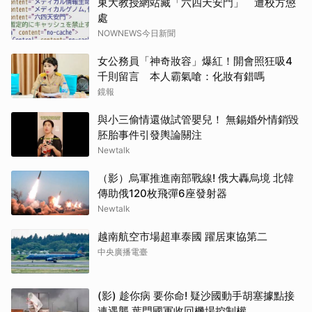
東大教授網站藏「六四天安門」 遭校方懲
處
NOWNEWS今日新聞
女公務員「神奇妝容」爆紅！開會照狂吸4
千則留言 本人霸氣嗆：化妝有錯嗎
鏡報
與小三偷情還做試管嬰兒！ 無錫婚外情銷毀
胚胎事件引發輿論關注
Newtalk
（影）烏軍推進南部戰線! 俄大轟烏境 北韓
傳助俄120枚飛彈6座發射器
Newtalk
越南航空市場超車泰國 躍居東協第二
中央廣播電臺
(影) 趁你病 要你命! 疑沙國動手胡塞據點接
連遇襲 葉門國軍收回機場控制權