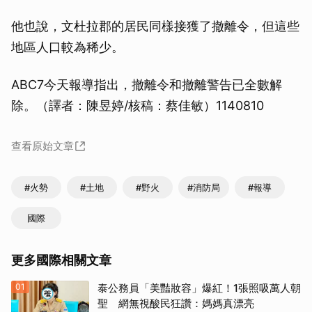
他也說，文杜拉郡的居民同樣接獲了撤離令，但這些
地區人口較為稀少。
ABC7今天報導指出，撤離令和撤離警告已全數解
除。（譯者：陳昱婷/核稿：蔡佳敏）1140810
查看原始文章
#火勢
#土地
#野火
#消防局
#報導
國際
更多國際相關文章
01
泰公務員「美豔妝容」爆紅！1張照吸萬人朝
聖 網無視酸民狂讚：媽媽真漂亮