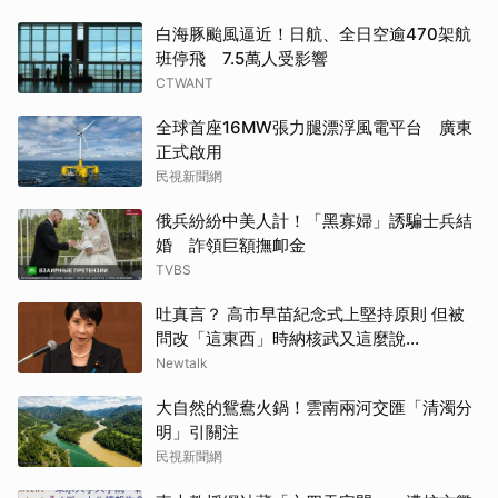
白海豚颱風逼近！日航、全日空逾470架航
班停飛 7.5萬人受影響
CTWANT
全球首座16MW張力腿漂浮風電平台 廣東
正式啟用
民視新聞網
俄兵紛紛中美人計！「黑寡婦」誘騙士兵結
婚 詐領巨額撫卹金
TVBS
吐真言？ 高市早苗紀念式上堅持原則 但被
問改「這東西」時納核武又這麼說...
Newtalk
大自然的鴛鴦火鍋！雲南兩河交匯「清濁分
明」引關注
民視新聞網