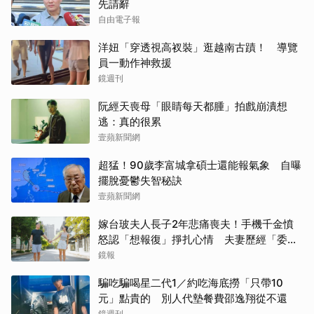
先請辭
自由電子報
洋妞「穿透視高衩裝」逛越南古蹟！ 導覽
員一動作神救援
鏡週刊
阮經天喪母「眼睛每天都腫」拍戲崩潰想
逃：真的很累
壹蘋新聞網
超猛！90歲李富城拿碩士還能報氣象 自曝
擺脫憂鬱失智秘訣
壹蘋新聞網
嫁台玻夫人長子2年悲痛喪夫！手機千金憤
怒認「想報復」掙扎心情 夫妻歷經「委屈
與不平」只能安靜
鏡報
騙吃騙喝星二代1／約吃海底撈「只帶10
元」點貴的 別人代墊餐費邵逸翔從不還
鏡週刊