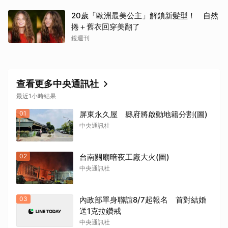
20歲「歐洲最美公主」解鎖新髮型！ 自然
捲＋舊衣回穿美翻了
鏡週刊
查看更多中央通訊社
最近1小時結果
取消
01
屏東永久屋 縣府將啟動地籍分割(圖)
中央通訊社
02
台南關廟暗夜工廠大火(圖)
中央通訊社
03
內政部單身聯誼8/7起報名 首對結婚
送1克拉鑽戒
中央通訊社