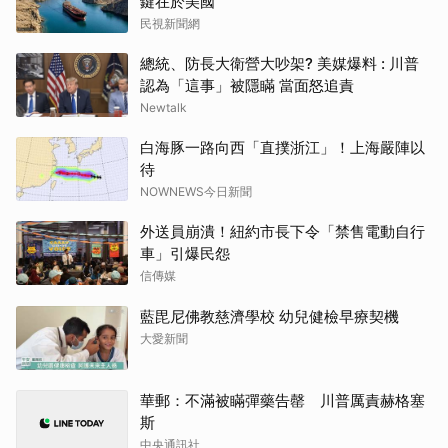
鍵在於美國
民視新聞網
總統、防長大衛營大吵架? 美媒爆料 : 川普
認為「這事」被隱瞞 當面怒追責
Newtalk
白海豚一路向西「直撲浙江」！上海嚴陣以
待
NOWNEWS今日新聞
外送員崩潰！紐約市長下令「禁售電動自行
車」引爆民怨
信傳媒
藍毘尼佛教慈濟學校 幼兒健檢早療契機
大愛新聞
華郵：不滿被瞞彈藥告罄 川普厲責赫格塞
斯
中央通訊社