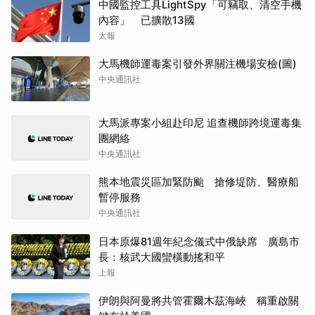
中國監控工具LightSpy「可竊取、清空手機
內容」 已擴散13國
太報
大馬機師運毒案引發外界關注機場安檢(圖)
中央通訊社
大馬派專案小組赴印尼 追查機師跨境運毒集
團網絡
中央通訊社
熊本地震災區加緊防颱 搶修堤防、醫療船
暫停服務
中央通訊社
日本原爆81週年紀念儀式中俄缺席 廣島市
長：核武大國蠻橫動搖和平
上報
伊朗與阿曼將共管霍爾木茲海峽 稱重啟關