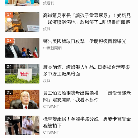
鏡週刊
02
高鐵驚見家長「讓孩子當眾尿尿」！奶奶見
「尿液噴灑滿地」欣慰笑了…離譜畫面瘋傳
鏡報
03
警告美國膽敢再攻擊 伊朗報復目標曝光
中廣新聞網
04
廠長酗酒、蟑螂混入乳品...日媒揭台灣養樂
多中壢工廠黑暗面
鏡報
05
員工怕丟臉拒讓母出席婚禮 「最愛發錢老
闆」震怒開除：我看不起你
CTWANT
06
機車變產房！孕婦半路分娩 男嬰卡褲管全
程被拍下
CTWANT