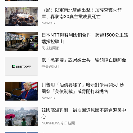
（影）以軍南北雙線出擊！加薩查獲火箭
庫、轟黎南20真主黨成員死亡
Newtalk
日本NTT與智利國銅合作 跨越1500公里遠
端操控礦山
民視新聞網
俄「黑寡婦」設局嫁士兵 騙領陣亡撫卹金
中央通訊社
川普用「油價要漲了」暗示對伊再開火! 沙
國祭「美債制裁」威脅開打就拋售
Newtalk
韓國高溫難耐 街友因這原因不願進避暑中
心
NOWNEWS今日新聞