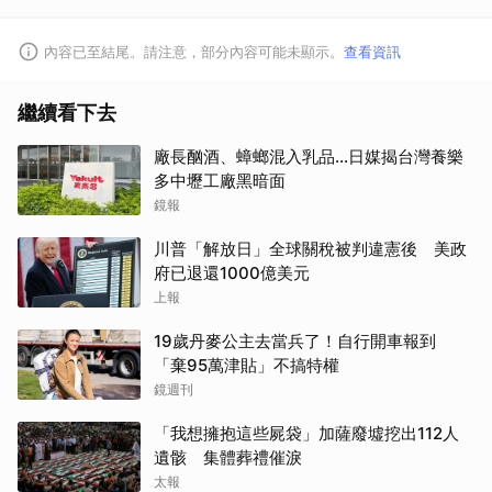
內容已至結尾。請注意，部分內容可能未顯示。
查看資訊
繼續看下去
廠長酗酒、蟑螂混入乳品...日媒揭台灣養樂
多中壢工廠黑暗面
鏡報
川普「解放日」全球關稅被判違憲後 美政
府已退還1000億美元
上報
19歲丹麥公主去當兵了！自行開車報到
「棄95萬津貼」不搞特權
鏡週刊
「我想擁抱這些屍袋」加薩廢墟挖出112人
遺骸 集體葬禮催淚
太報