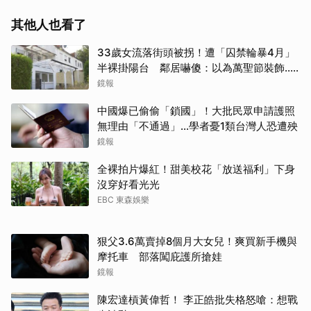
其他人也看了
33歲女流落街頭被拐！遭「囚禁輪暴4月」
半裸掛陽台 鄰居嚇傻：以為萬聖節裝飾...
主謀竟與妻小同住
鏡報
中國爆已偷偷「鎖國」！大批民眾申請護照
無理由「不通過」...學者憂1類台灣人恐遭殃
鏡報
全裸拍片爆紅！甜美校花「放送福利」下身
沒穿好看光光
EBC 東森娛樂
狠父3.6萬賣掉8個月大女兒！爽買新手機與
摩托車 部落闖庇護所搶娃
鏡報
陳宏達槓黃偉哲！ 李正皓批失格怒嗆：想戰