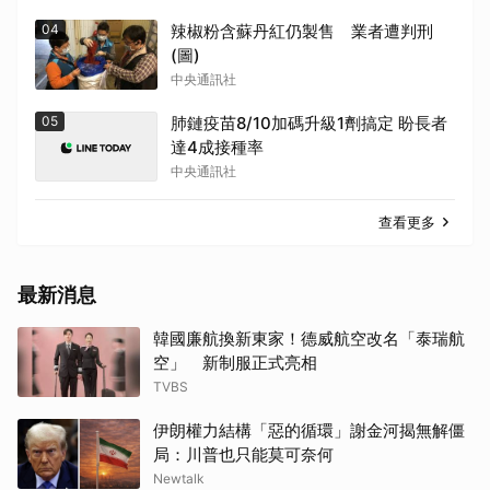
04
辣椒粉含蘇丹紅仍製售 業者遭判刑
(圖)
中央通訊社
05
肺鏈疫苗8/10加碼升級1劑搞定 盼長者
達4成接種率
中央通訊社
查看更多
最新消息
韓國廉航換新東家！德威航空改名「泰瑞航
空」 新制服正式亮相
TVBS
伊朗權力結構「惡的循環」謝金河揭無解僵
局：川普也只能莫可奈何
Newtalk