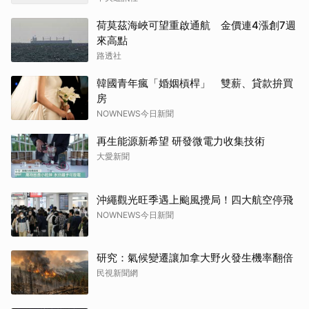
荷莫茲海峽可望重啟通航 金價連4漲創7週
來高點
路透社
韓國青年瘋「婚姻槓桿」 雙薪、貸款拚買
房
NOWNEWS今日新聞
再生能源新希望 研發微電力收集技術
大愛新聞
沖繩觀光旺季遇上颱風攪局！四大航空停飛
NOWNEWS今日新聞
研究：氣候變遷讓加拿大野火發生機率翻倍
民視新聞網