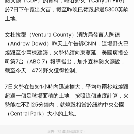
防火廳（CDF）的資料，峽谷野火（Canyon Fire）
於7日下午竄出火苗，截至昨晚已焚毀超過5300英畝
土地。
文杜拉郡（Ventura County）消防局發言人陶德
（Andrew Dowd）昨天上午告訴CNN，這場野火已
燒毀至少兩棟建築，火勢持續向東蔓延。美國廣播公
司第7台（ABC 7）報導指出，加州森林防火廳說，
截至今天，47%野火獲得控制。
7日火勢在短短1小時內迅速擴大，平均每兩秒就燒毀
超過一個足球場面積的土地。按照這個速度計算，火
勢能在不到25分鐘內，就燒毀相當於紐約中央公園
（Central Park）大小的土地。
廣告（請繼續閱讀本文）