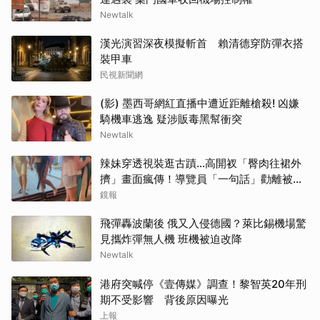
Newtalk
漢光演習深夜模擬斬首 賴清德穿防彈衣搭
裝甲車
民視新聞網
(影) 墨西哥網紅直播中遭近距離槍殺! 凶嫌
騎機車逃逸 疑涉販毒黑幫衝突
Newtalk
辣妹穿透視裝逛古蹟…高開衩「臀肉往裙外
擠」畫面瘋傳！導覽員「一句話」勸離被狂
讚
鏡報
飛彈轟波蘭後 俄又入侵德國？萊比錫機場驚
見攜炸彈無人機 班機被迫改降
Newtalk
港府突喊停《壹傳媒》調查！黎智英20年刑
期不受影響 背後原因曝光
上報