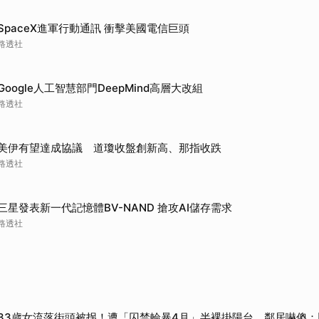
取消
SpaceX進軍行動通訊 衝擊美國電信巨頭
路透社
Google人工智慧部門DeepMind高層大改組
路透社
美伊有望達成協議 道瓊收盤創新高、那指收跌
路透社
三星發表新一代記憶體BV-NAND 搶攻AI儲存需求
路透社
33歲女流落街頭被拐！遭「囚禁輪暴4月」半裸掛陽台 鄰居嚇傻：以