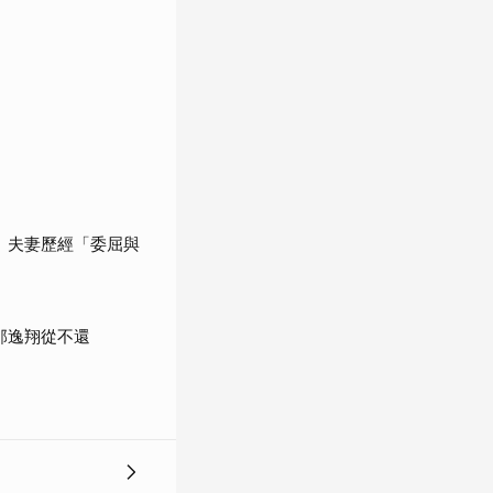
 夫妻歷經「委屈與
邵逸翔從不還