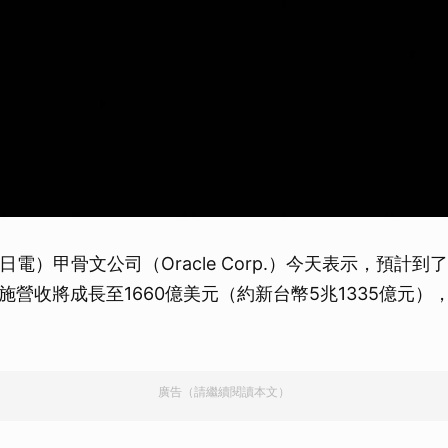
日電）甲骨文公司（Oracle Corp.）今天表示，預計到了
施營收將成長至1660億美元（約新台幣5兆1335億元）
廣告（請繼續閱讀本文）