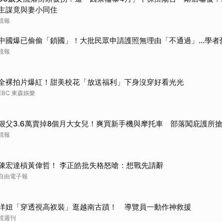
主謀竟與妻小同住
鏡報
中國爆已偷偷「鎖國」！大批民眾申請護照無理由「不通過」...學者
鏡報
全裸拍片爆紅！甜美校花「放送福利」下身沒穿好看光光
EBC 東森娛樂
狠父3.6萬賣掉8個月大女兒！爽買新手機與摩托車 部落闖庇護所
鏡報
陳宏達槓黃偉哲！ 李正皓批失格怒嗆：想戰先請辭
自由電子報
洋妞「穿透視高衩裝」逛越南古蹟！ 導覽員一動作神救援
鏡週刊