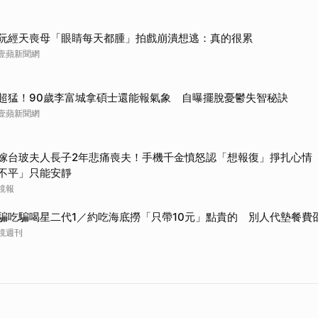
阮經天喪母「眼睛每天都腫」拍戲崩潰想逃：真的很累
壹蘋新聞網
超猛！90歲李富城拿碩士還能報氣象 自曝擺脫憂鬱失智秘訣
壹蘋新聞網
嫁台玻夫人長子2年悲痛喪夫！手機千金憤怒認「想報復」掙扎心情
不平」只能安靜
鏡報
騙吃騙喝星二代1／約吃海底撈「只帶10元」點貴的 別人代墊餐費
鏡週刊