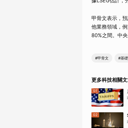
據LSEG估計
甲骨文表示，預
他業務領域，例
80%之間。中
#甲骨文
#基
更多科技相關文
01
02