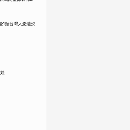
憂1類台灣人恐遭殃
搶娃