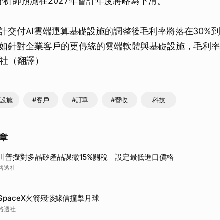
，分析師預測在2027年會計年度將略為下滑。
計交付AI雲端運算基礎設施的調整後毛利率將落在30%到
如針對企業客戶的更傳統的雲端軟體與基礎設施，毛利率
央社（翻譯）
礎設施
#客戶
#訂單
#營收
科技
章
川普擬對多晶矽產品課徵15%關稅 設定最低進口價格
路透社
SpaceX火箭殘骸據信撞擊月球
路透社