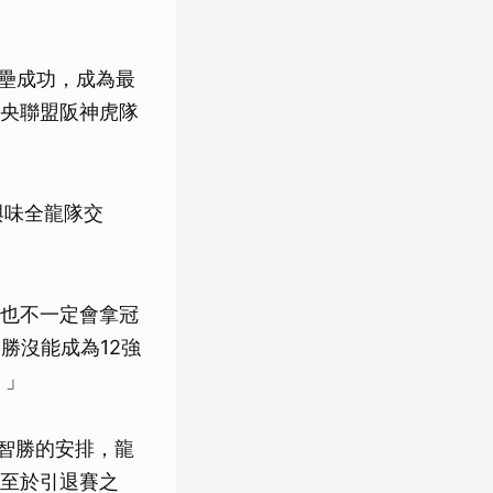
盜壘成功，成為最
央聯盟阪神虎隊
與味全龍隊交
也不一定會拿冠
勝沒能成為12強
。」
智勝的安排，龍
至於引退賽之