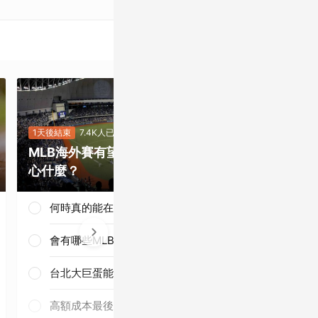
1天後結束
7.4K人已投
18小時後結束
2
MLB海外賽有望來台，你最關
KARA面前
心什麼？
隊演出爭議你
何時真的能在台灣開打
會有哪些MLB球星來台
台北大巨蛋能否承接賽事
太尷尬！選曲
可以更謹慎
高額成本最後誰來負擔