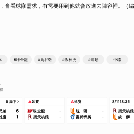
，會看球隊需求，有需要用到他就會放進去陣容裡。（編
本
#味全龍
#鳥谷敬
#阪神虎
#運動
中職
程
賽程
6 局下
延賽
延賽
8/11
18:35
6
-
-
兄弟
味全龍
統一獅
樂天桃猿
1
-
-
雄鷹
樂天桃猿
富邦悍將
統一獅