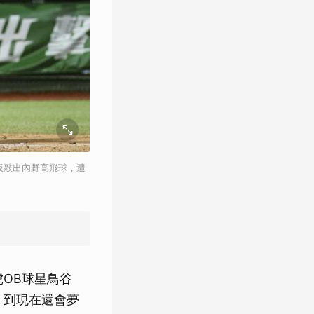
板敲出內野高飛球，遭
虎OB球星鳥谷
，到現在還會夢