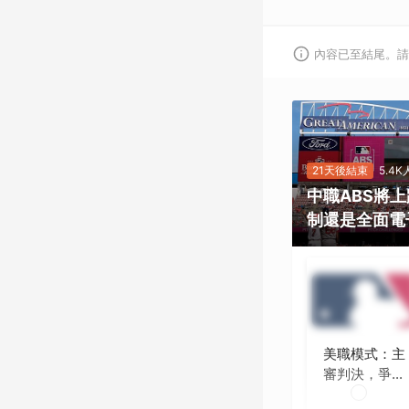
內容已至結尾。請
21天後結束
5.4
中職ABS將
制還是全面電
美職模式：主
審判決，爭議
時再挑戰