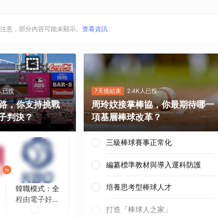
取消
注意，部分內容可能未顯示。
查看資訊
K人已投
7天後結束
2.4K人已投
上路，你支持挑戰
周玲妏接掌棒協，你最期待哪一
子判決？
項基層棒球改革？
三級棒球賽事正常化
編纂標準教材與導入運科防護
培養思考型棒球人才
韓職模式：全
程由電子好球
打造「棒球人之家」
帶判定