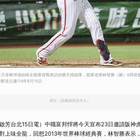
在天母棒球場由味全龍隊迎戰來訪的樂天桃猿隊，龍隊老將林智勝（圖）9局登
清元攝114年8月15日
廣告（請繼續閱讀本文）
啟芳台北15日電）中職富邦悍將今天宣布23日邀請阪神
對上味全龍，回想2013年世界棒球經典賽，林智勝表示