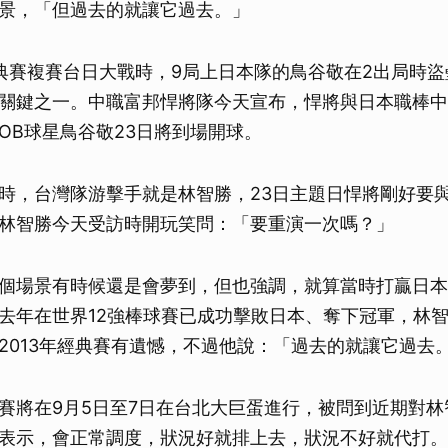
景，「但過去的就讓它過去。」
C經典賽複賽台日大戰時，9局上日本隊的鳥谷敬在2出局時
關鍵之一。中職富邦悍將隊今天宣布，悍將與日本職棒中
OB球星鳥谷敬23日將到場開球。
時，台灣隊游擊手就是林智勝，23日主題日悍將剛好要
林智勝今天受訪時開玩笑問：「要重演一次嗎？」
個場景有時候還是會夢到，但也強調，就算當時打贏日本
去年在世界12強棒球賽已成功擊敗日本、奪下冠軍，林智
2013年經典賽有遺憾，不過他說：「過去的就讓它過去
賽將在9月5日至7日在台北大巨蛋進行，被問到近期對林
表示，會正常調度，狀況好就排上去，狀況不好就代打。