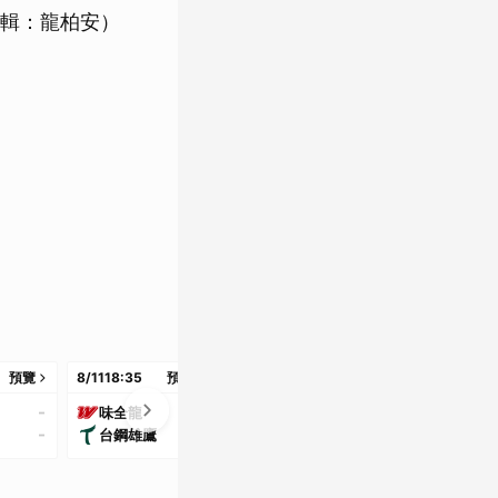
輯：龍柏安）
預覽
8/11
18:35
預覽
8/12
18:35
預覽
8/12
18:35
預
-
-
-
味全龍
樂天桃猿
味全龍
-
-
-
台鋼雄鷹
統一獅
台鋼雄鷹