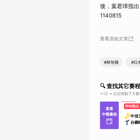
後，葉君璋指出
1140815
查看原始文章
#林智勝
#日
🔍 查找其它賽
←👇🏼 → 左右滑動下方
即時戰況
查看
中職賽程
中信
台鋼