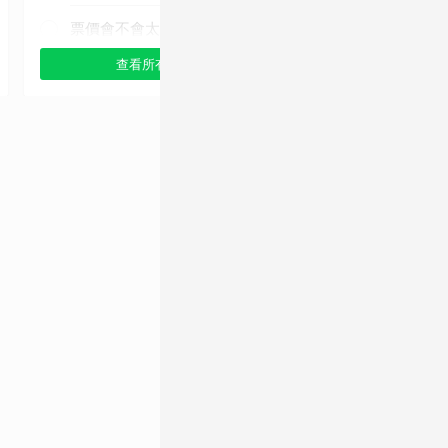
票價會不會太難入手
查看所有選項
查看
其他（歡迎貼文分享）