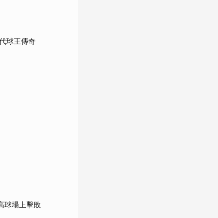
代球王傳奇
亞高球場上擊敗