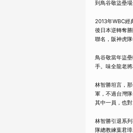
到鳥谷敬盜壘場
2013年WB
後日本逆轉奪勝
聯名，阪神虎隊
鳥谷敬當年盜壘
手。味全龍老將
林智勝坦言，那
軍，不過台灣隊
其中一員，也對
林智勝引退系列
隊總教練葉君璋