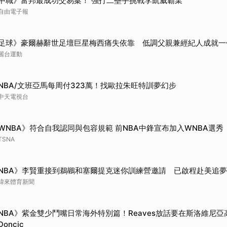
中職》富邦最成功交易案！ 強打二壘手挑戰李凱威霸業
自由電子報
足球》豪爾赫辭世足壇巨星梅西痛失依靠 低調父親兼經紀人成就一
麗台運動
NBA/文班亞馬每周付323萬！找歐拉朱旺特訓夢幻步
中天電視台
WNBA》符合自我認同與包容規範 前NBA中鋒宣布加入WNBA選秀
TSNA
NBA》李賢重接到鵜鶘和塞爾提克迷你訓練營邀請 已啟程赴美追夢
緯來體育新聞
NBA》紫金雙少鬥嘴日常海外特別篇！Reaves放話要在斯洛維尼
Doncic