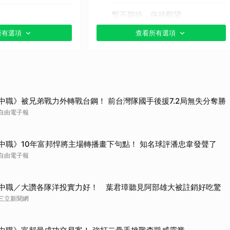
暫不期待，保持觀望
所有選項
查看所有選項
中職》被兄弟戰力外轉戰台鋼！ 前台灣隊國手後援7.2局無失分奪勝
自由電子報
中職》10年富邦悍將主場轉播畫下句點！ 知名球評潘忠韋發聲了
自由電子報
中職／大讚各隊洋投實力好！ 葉君璋聽見阿部雄大被註銷好吃驚
三立新聞網