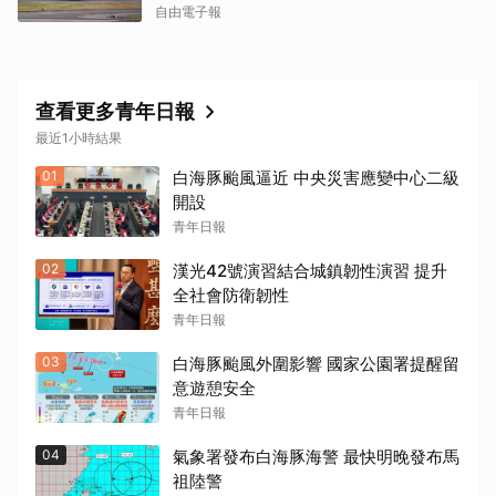
自由電子報
查看更多青年日報
最近1小時結果
01
白海豚颱風逼近 中央災害應變中心二級
開設
青年日報
02
漢光42號演習結合城鎮韌性演習 提升
全社會防衛韌性
青年日報
03
白海豚颱風外圍影響 國家公園署提醒留
意遊憩安全
青年日報
04
氣象署發布白海豚海警 最快明晚發布馬
祖陸警