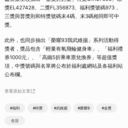
獎EL427428、二獎FL356873、福利獎號碼973，
三獎與普獎則和特獎號碼末4碼、末3碼相同即可中
獎。
此外，也同步抽出「榮耀93我武維揚」系列活動得
獎者，獎品包含「輕量有氧飛輪健身車」、「福利禮
券1000元」、「高鐵5折乘車票兌換券」等超值獎
項，中獎號碼與名單將公布於福利處網站及各福利站
公布欄。
查看原始文章
#福利
#特獎
#武維揚
#榮耀9
#金獎
生活