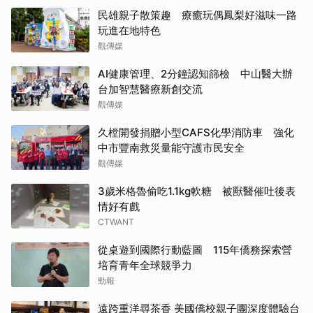
民雄親子散策趣 療癒玩偶鳳梨好滋味一路
玩進在地特色
觀傳媒
AI健康管理、2分鐘認知篩檢 中山醫大辦
台加智慧醫療新創交流
觀傳媒
久樘開發捐贈小型CAFS化學消防車 強化
中市豐南救災量能守護市民安全
觀傳媒
3歲米格魯偷吃1.1kg軟糖 被獸醫催吐後表
情好有戲
CTWANT
從桌遊到國際行動藍圖 115年僑務探索營
培育青年全球競爭力
勁報
遠跨重洋尋茶香 美國僑校親子團深度體驗台