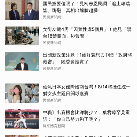
國民黨要傻眼了！見柯志恩民調「追上賴瑞
隆」嗨翻 真相出爐臉超腫
民視新聞網
女街友遭4男「囚禁性虐5個月」！他見「陽
台18禁畫面」秒報警
民視新聞網
出國新政策注意！1族群若想去中國「政府將
嚴審」 陸委會證實了
民視新聞網
仙氣日本女優降臨南台灣！8/14將擔任統一
獅女孩主題日開球嘉賓
民視新聞網
中職》出賽機會比洋將少？ 葉君璋罕見重
話：「你自己努力夠了嗎？」
緯來體育新聞