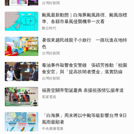
台灣好新聞
颱風最新動態｜白海豚颱風路徑、颱風假標
準、各縣市暴風侵襲機率一次看
數位時代
暑假來趟民雄親子小旅行 一路玩進在地特
色
台灣好新聞
毒油事件敲響食安警鐘 張碩芳推動「校園
食安官」與「提高吹哨者獎金」落實防線
台灣好新聞
福善堂關帝聖誕慶典 表揚祖孫情弘揚孝道
客家電視
「白海豚」周末將以中颱等級影響台灣 9日
風雨最顯著
中央廣播電臺