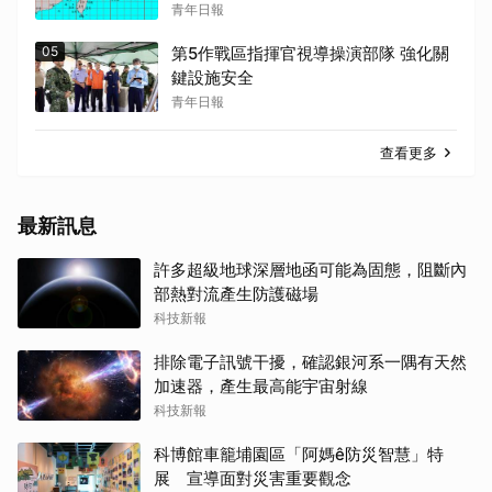
青年日報
05
第5作戰區指揮官視導操演部隊 強化關
鍵設施安全
青年日報
查看更多
最新訊息
許多超級地球深層地函可能為固態，阻斷內
部熱對流產生防護磁場
科技新報
排除電子訊號干擾，確認銀河系一隅有天然
加速器，產生最高能宇宙射線
科技新報
科博館車籠埔園區「阿媽ê防災智慧」特
展 宣導面對災害重要觀念