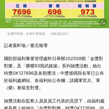
「金獎對對樂」本期中獎號碼。（福利處提供）
記者葉軒瑜／臺北報導
國防部福利事業管理處昨日舉辦202509期「金獎對
對樂」及「榮耀93我武維揚」系列抽獎活動，抽出
特獎GK127696及各類獎項；中獎號碼與名單已公布
於福利處網站、各福利站公布欄，請國軍官兵、軍
（榮）眷留意對獎。
抽獎活動在監察人員及員工代表的見證下，由福利處
處長蔡上校抽出「金獎對對樂」特獎GK127696、頭