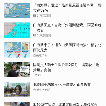
「白海豚」逼近！最新暴風圈侵襲率曝 一縣
市達59％
EBC 東森新聞
白海豚回血！台灣「炸雨到發紫」 雨區時程
一次看
EBC 東森新聞
白海豚來了！週六白天風雨漸增強 中部以北
雨勢最大
自由電子報
陽明交大碩士生開公車2個月 揭駕駛「搶
黃燈」真相
TVBS
北港國小稻米文化 推廣農村食農教育
台灣生活新聞
8/10防空演習 北港警籲民眾：務必配合