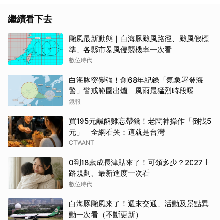
繼續看下去
颱風最新動態｜白海豚颱風路徑、颱風假標
準、各縣市暴風侵襲機率一次看
取消
數位時代
白海豚突變強！創68年紀錄「氣象署發海
警」警戒範圍出爐 風雨最猛烈時段曝
鏡報
買195元鹹酥雞忘帶錢！老闆神操作「倒找5
元」 全網看哭：這就是台灣
CTWANT
0到18歲成長津貼來了！可領多少？2027上
路規劃、最新進度一次看
數位時代
白海豚颱風來了！週末交通、活動及景點異
動一次看（不斷更新）