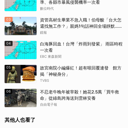
準、各縣市暴風侵襲機率一次看
數位時代
03
資管高材生畢業不急入職！伯母酸「台大怎
還找無工作？」親媽1句話神回全場靜默...網
狂讚療癒
鏡報
04
白海豚回血！台灣「炸雨到發紫」 雨區時程
一次看
EBC 東森新聞
05
故宮南院小編爆紅！超有哏回覆連發 館方
揭「神秘身分」
TVBS
06
不忍老牛晚年被宰殺！她花2.5萬「買牛救
命」從綠島跨海送到雲林安養
自由電子報
其他人也看了