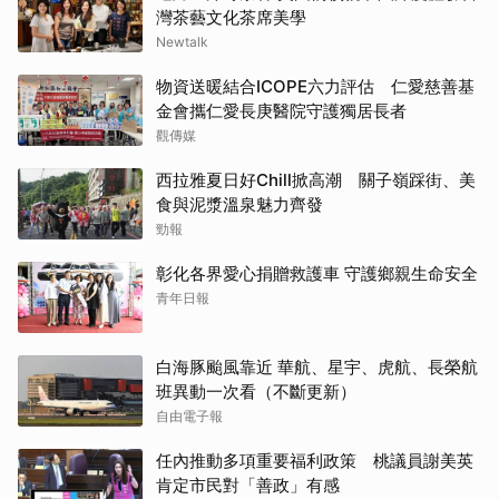
灣茶藝文化茶席美學
Newtalk
物資送暖結合ICOPE六力評估 仁愛慈善基
金會攜仁愛長庚醫院守護獨居長者
觀傳媒
西拉雅夏日好Chill掀高潮 關子嶺踩街、美
食與泥漿溫泉魅力齊發
勁報
彰化各界愛心捐贈救護車 守護鄉親生命安全
青年日報
白海豚颱風靠近 華航、星宇、虎航、長榮航
班異動一次看（不斷更新）
自由電子報
任內推動多項重要福利政策 桃議員謝美英
肯定市民對「善政」有感