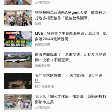
台灣好新聞
智慧校園革命邁向AIAgent大學 敏實科大
打造多模型協作「數位校務團隊」
勁報
LIVE／發陸警？中颱白海豚逼近北台灣 氣
象署20:40最新說明
民視新聞網
白海豚颱風來了！週末交通、活動及景點異
動一次看（不斷更新）
自由電子報
鬼門開求財攻略！ 小孟老師曝「6大開運
法」
EBC 東森新聞
克明宮「關公文化節」攝影展 彰顯南投13
鄉鎮市之美
台灣好新聞