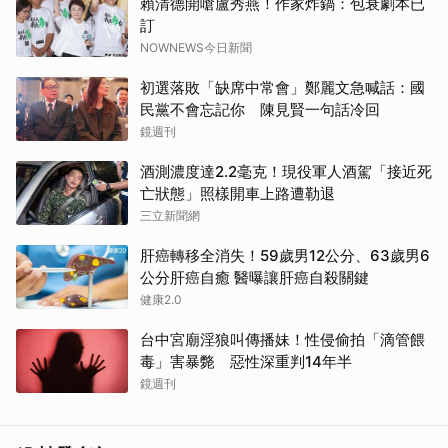
賴清德開嗆盧秀燕！作家炸鍋：包衰劇本已
訂
NOWNEWS今日新聞
初選落敗「缺席中常會」鄭麗文急喊話：國
民黨不會忘記你 陳見賢一句話冷回
鏡週刊
酒測濃度達2.2毫克！現役軍人酒駕「接近死
亡狀態」照樣開車上路遭勒退
三立新聞網
肝癌轉移全消失！59歲男12公分、63歲男6
公分肝癌自癒 醫曝讓肝癌自殺關鍵
健康2.0
台中宮廟淫狼叫傳播妹！性侵偷拍「滴管餵
毒」害暴斃 惡性深重判14年半
鏡週刊