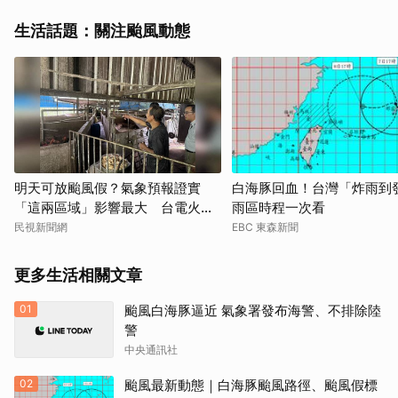
生活話題：關注颱風動態
明天可放颱風假？氣象預報證實
白海豚回血！台灣「炸雨到
「這兩區域」影響最大 台電火速
雨區時程一次看
出擊了
民視新聞網
EBC 東森新聞
更多生活相關文章
01
颱風白海豚逼近 氣象署發布海警、不排除陸
警
中央通訊社
02
颱風最新動態｜白海豚颱風路徑、颱風假標