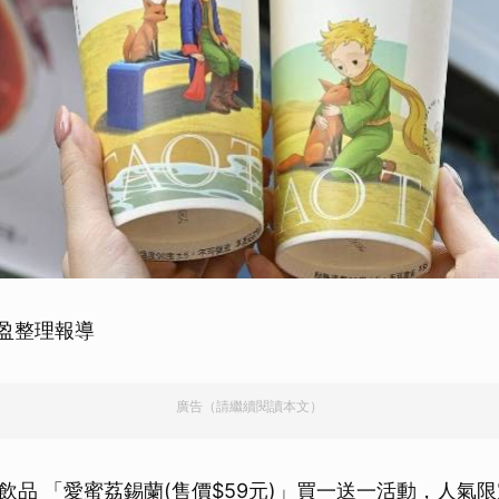
盈盈整理報導
廣告（請繼續閱讀本文）
飲品 「愛蜜荔錫蘭(售價$59元)」買一送一活動，人氣