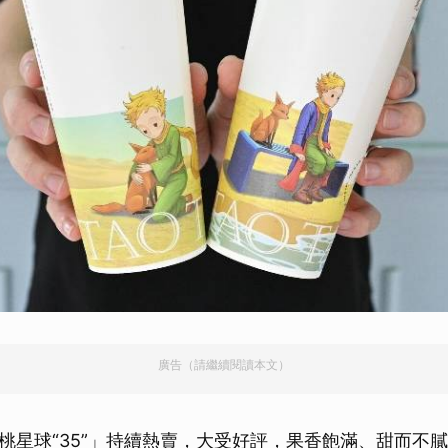
廣告（請繼續閱讀本文）
桃星球“35”」持續熱賣，大受好評，果香飽滿、甜而不