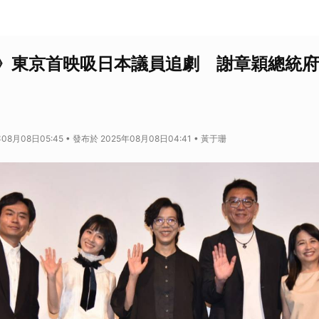
》東京首映吸日本議員追劇 謝章穎總統府
08月08日05:45 • 發布於 2025年08月08日04:41 • 黃于珊