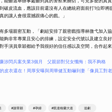
，能砸選舉辦事處砸到真的警察來關切，可見多麼的真實
到破皮流血，應該目前還沒有人在總統府面前打1位即將
真的讓人會很震撼跟痛心的戲。」
有多場親密互動，「劇組安排了親密戲指導林微弋加入協
能夠非常專業且安心的排練，設定安全代號以及建立良好
對手演員章穎都給予我很好的信任感以及空間，合作起來
廉涉閃兵案失業3個月 父親節對兒女懺悔：我不夠格
送的皮衣還在！周厚安曝與周華健互動嚇到妻「像員工對
侶
#謝章穎
#孕婦
#凱達格蘭大道
追劇