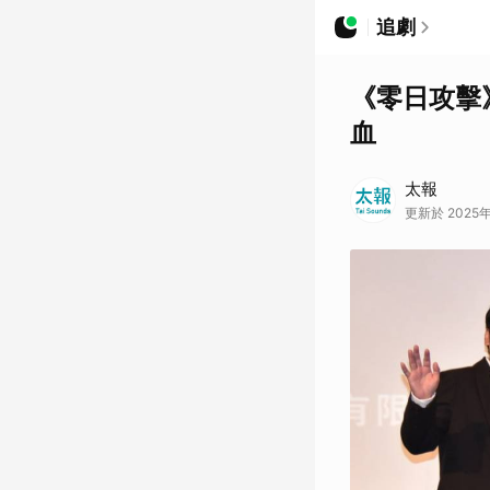
追劇
《零日攻擊
血
太報
更新於 2025年