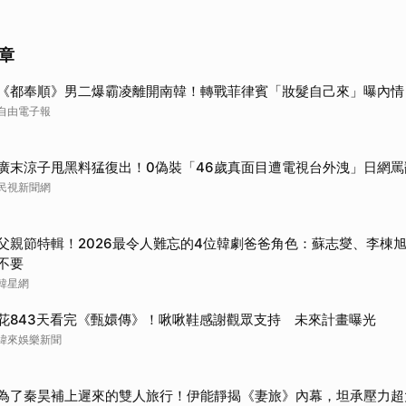
取消
章
《都奉順》男二爆霸凌離開南韓！轉戰菲律賓「妝髮自己來」曝內情
自由電子報
廣末涼子甩黑料猛復出！0偽裝「46歲真面目遭電視台外洩」日網罵
民視新聞網
父親節特輯！2026最令人難忘的4位韓劇爸爸角色：蘇志燮、李棟旭.
不要
韓星網
花843天看完《甄嬛傳》！啾啾鞋感謝觀眾支持 未來計畫曝光
緯來娛樂新聞
為了秦昊補上遲來的雙人旅行！伊能靜揭《妻旅》內幕，坦承壓力超