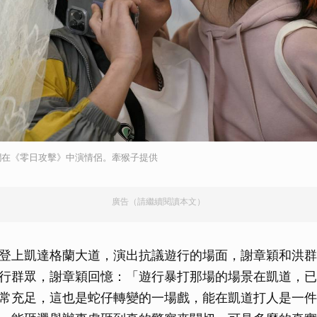
嫻在《零日攻擊》中演情侶。牽猴子提供
廣告（請繼續閱讀本文）
登上凱達格蘭大道，演出抗議遊行的場面，謝章穎和洪群
行群眾，謝章穎回憶：「遊行暴打那場的場景在凱道，已
常充足，這也是蛇仔轉變的一場戲，能在凱道打人是一件