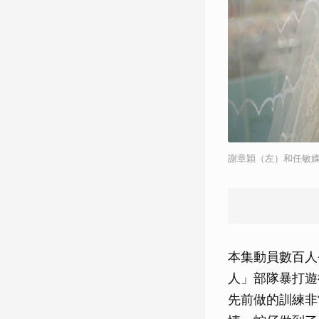
謝章穎（左）和任敏
本集動員數百人
人」部隊暴打遊
先前做的訓練非