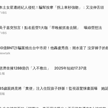
本土女星遭經紀人侵犯！騙幫按摩「拐上車秒強吻」：又沒伸舌頭
TVBS
吳子嘉突預言！點名藍營1大咖「早晚被抓進去關」 曝綠營想法
TVBS
10億BNT詐騙案燒出台中市府！他轟盧秀燕：潮水退了 沒穿褲子的
Newtalk
慈濟坐擁1288億仍「入不敷出」 2025年短絀17.37億
上報
35歲親媽竟將「糞便」注入住院孩子靜脈！監視器驚悚畫面曝 她
鏡報