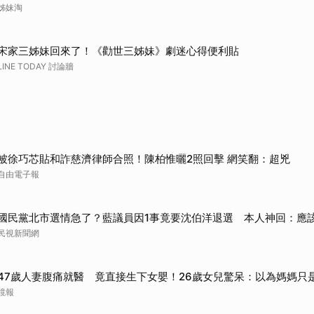
姊妹淘
宋家三姊妹回來了！《勸世三姊妹》劇迷心得便利貼
LINE TODAY 討論牆
被徐巧芯貼和詐慈濟律師合照！陳柏惟曬2照回擊 網笑翻：超兇
自由電子報
國民黨北市選情急了？藍議員因1事竟要沈伯洋退選 本人神回：應
民視新聞網
47歲人妻腹痛就醫 竟直接生下女嬰！26歲女兒驚呆：以為媽媽只
鏡報