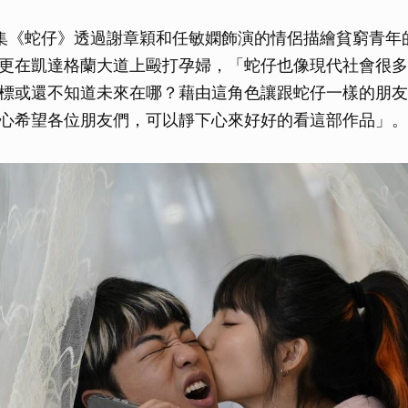
集《蛇仔》透過謝章穎和任敏嫻飾演的情侶描繪貧窮青年
更在凱達格蘭大道上毆打孕婦，「蛇仔也像現代社會很多
標或還不知道未來在哪？藉由這角色讓跟蛇仔一樣的朋友
心希望各位朋友們，可以靜下心來好好的看這部作品」。