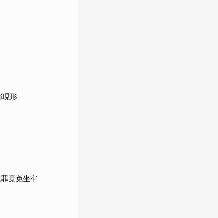
都現形
認罪竟免坐牢