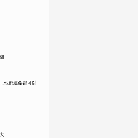
翻
..他們連命都可以
大