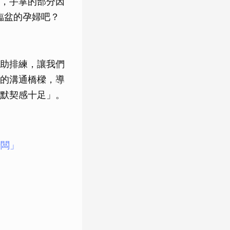
，手掌的部分因
臨盆的孕婦吧？
助排練，讓我們
的溝通橋樑，導
默契感十足」。
老闆」