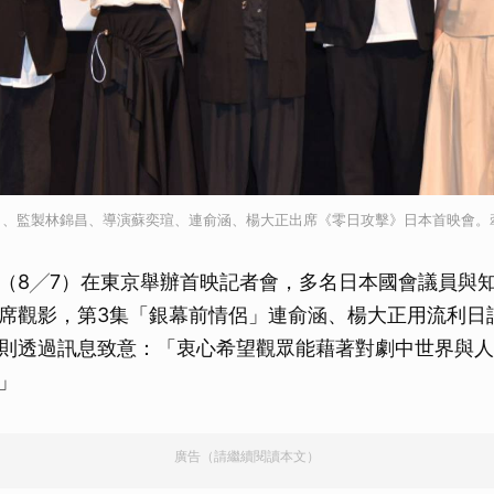
）、監製林錦昌、導演蘇奕瑄、連俞涵、楊大正出席《零日攻擊》日本首映會。
（8╱7）在東京舉辦首映記者會，多名日本國會議員與
席觀影，第3集「銀幕前情侶」連俞涵、楊大正用流利日
則透過訊息致意：「衷心希望觀眾能藉著對劇中世界與人
」
廣告（請繼續閱讀本文）