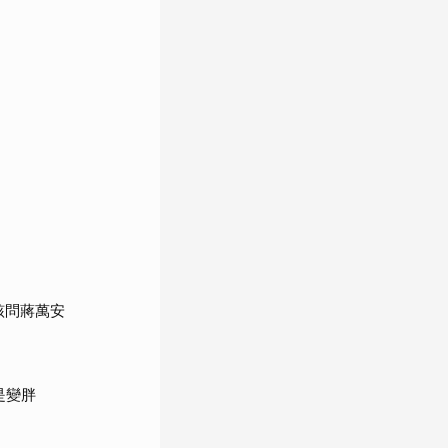
該問蔣萬安
是變胖