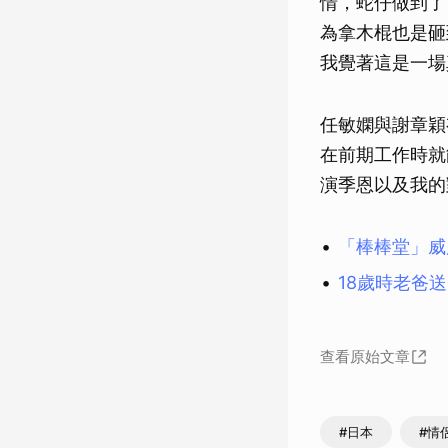
情，蛇仔做到了
為拿木棍也是砸
我覺著這是一場
任敏嫻與謝章穎
在前期工作時就
演季恩以及我的
「棒棒堂」威
18歲時老爸
查看原始文章
#日本
#情