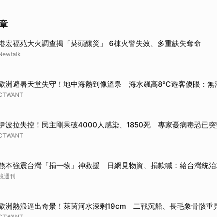
取消
章
港宏福苑大火調查揭「菸頭釀災」 6棟火警失效、多重缺失奪命
Newtalk
歐洲避暑天堂失守！地中海熱到像溫泉 海水飆高8℃遊客傻眼：無
CTWANT
伊波拉失控！民主剛果破4000人感染、1850死 專家憂病毒恐已突
CTWANT
熊本強震台灣「捐一物」神救援 日網見物資、捐款喊：給台灣統治
鏡週刊
歐洲熱浪逼出奇景！萊茵河水深剩19cm 二戰沉船、長毛象骨骸重
CTWANT