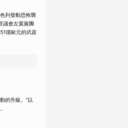
色列發動恐怖襲
答議會左翼黨團
851億歐元的武器
動的升級。“以
道。