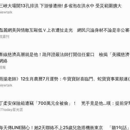
三峽大壩開13孔排洪 下游慘遭殃! 多省泡在洪水中 受災範圍擴大
Newtalk
豔麗網美與情敵互毆低Ｖ上衣遭扯走光 網民只論身材不論是非公審
鏡週刊
牽線慈濟高層就是他！跪拜證嚴法師打開信任窗口 檢揭「美國慈濟
網絡
鏡報
雨揚老師》12生肖農曆7月運勢：牛寶寶財喜臨門、蛇寶寶事業順遂(
Newtalk
丁柔安保險箱遭竊「700萬元全被偷」！ 兇手竟是他...嘆：提前穿
ETtoday星光雲
每天傳LINE關心！她2天聯絡不上25歲兒急搭機衝東京 「聽1句話」