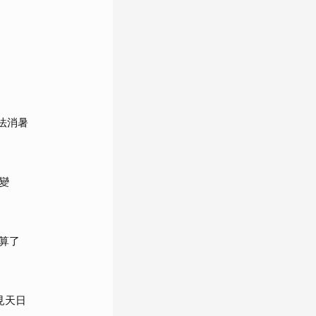
法消暑
變
算了
見天日