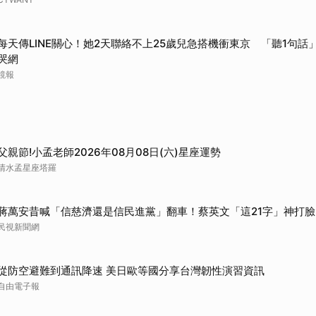
每天傳LINE關心！她2天聯絡不上25歲兒急搭機衝東京 「聽1句話」
哭網
鏡報
父親節!小孟老師2026年08月08日(六)星座運勢
清水孟星座塔羅
蔣萬安昔喊「信慈濟還是信民進黨」翻車！蔡英文「這21字」神打臉
民視新聞網
從防空避難到通訊降速 美日歐等國分享台灣韌性演習資訊
自由電子報