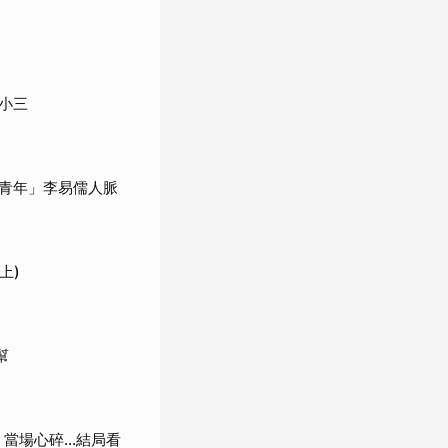
小三
青年」李易儒人脈
上)
幫
當場心碎...結局看