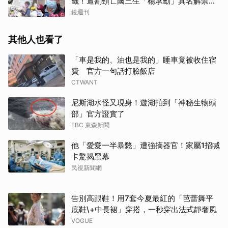
籤！遭割頸亡國三生「楊承勳」真名解禁
乾妹法庭抗辯引眾怒
鏡週刊
其他人也看了
「車是我的、油也是我的」睡車竟被收住宿
費 官方一句話打臉飯店
CTWANT
尼斯湖水怪又現身！遊湖拍到「神秘生物頭
部」官方證實了
EBC 東森新聞
他「愛愛一半暴斃」遭強摘器官！家屬1招喊
卡驚揭黑幕
民視新聞網
告別高跟鞋！用7套今夏最紅的「芭蕾舞平
底鞋\+中長裙」穿搭，一秒穿出法式靜奢風
VOGUE