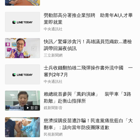
勞動部高分署推企業預聘 助青年AI人才畢
業即就業
中央通訊社
快訊／驚爆涉貪污！高雄議員范織欽…遭檢
調帶回漏夜偵訊
三立新聞網
士兵收錢翻拍雄二飛彈操作書外流中國 一
審判2年7月
中央通訊社
賴總統首參與「萬鈞演練」 裝甲車「3路
欺敵」赴衡山指揮所
影音
鏡新聞影音
慈濟採購疫苗遭詐騙！民進黨痛批藍白「大
翻車」：該向當年防疫團隊道歉
民視新聞網