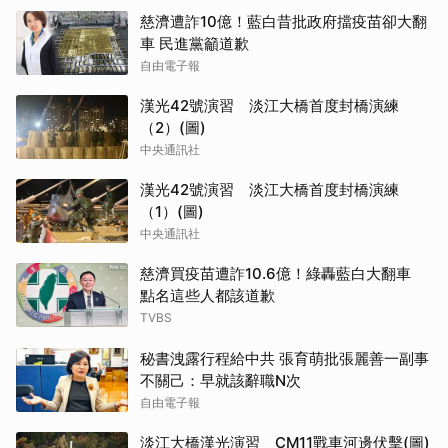
慈濟遭詐10億！藍白昔批政府擋疫苗卻大翻
車 民進黨籲道歉
自由電子報
漢光42號演習 淡江大橋首度封橋演練
（2）(圖)
中央通訊社
漢光42號演習 淡江大橋首度封橋演練
（1）(圖)
中央通訊社
慈濟買疫苗遭詐10.6億！綠轟藍白大翻車
點名這些人都該道歉
TVBS
秘書洩露行程給中共 張育萌批張麗善一副事
不關己：早就該辭職N次
自由電子報
淡江大橋漢光演習 CM11戰車河邊伏擊(圖)