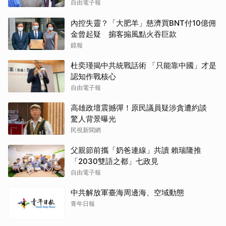
自由電子報
內控失靈？「大肥羊」慈濟買BNT付10億佣
金曾起疑 掮客搧風點火吞巨款
鏡報
杜奕瑾揭中共統戰話術 「只能靠中國」才是
認知作戰核心
自由電子報
高雄政壇震撼彈！原民議員疑涉貪遭約談
驚人背景曝光
民視新聞網
父親節前攜「奶爸連線」共讀 賴瑞隆推
「2030雙語之都」七政見
自由電子報
中共解放軍臺海周邊海、空域動態
青年日報