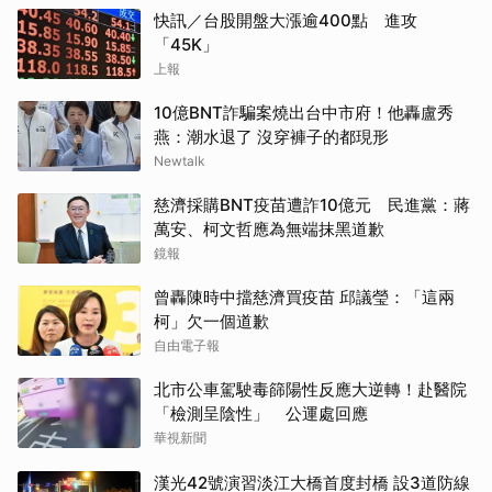
快訊／台股開盤大漲逾400點 進攻
「45K」
上報
10億BNT詐騙案燒出台中市府！他轟盧秀
燕：潮水退了 沒穿褲子的都現形
Newtalk
慈濟採購BNT疫苗遭詐10億元 民進黨：蔣
萬安、柯文哲應為無端抹黑道歉
鏡報
曾轟陳時中擋慈濟買疫苗 邱議瑩：「這兩
柯」欠一個道歉
自由電子報
北市公車駕駛毒篩陽性反應大逆轉！赴醫院
「檢測呈陰性」 公運處回應
華視新聞
漢光42號演習淡江大橋首度封橋 設3道防線