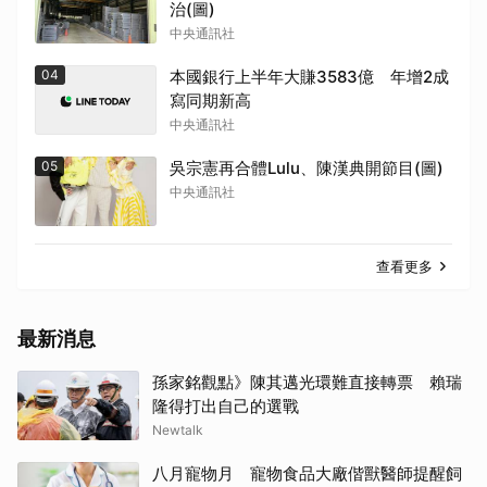
治(圖)
中央通訊社
04
本國銀行上半年大賺3583億 年增2成
寫同期新高
中央通訊社
05
吳宗憲再合體Lulu、陳漢典開節目(圖)
中央通訊社
取消
查看更多
最新消息
孫家銘觀點》陳其邁光環難直接轉票 賴瑞
隆得打出自己的選戰
Newtalk
八月寵物月 寵物食品大廠偕獸醫師提醒飼