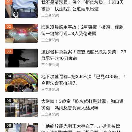
01
我不是清潔員！保全「拒倒垃圾」上班3天
被炒 找法院討公道結果出爐
三立新聞網
02
國道凌晨嚴重事故！2車碰撞「撇頭」僅剩
留一縫隙可過…3人受傷送醫
三立新聞網
03
胞姊發抖急報案！怨雙胞胎兄長期失業 23
歲男狂砍16刀奪命
三立新聞網
04
地下墳墓遷葬…挖3.6米深「已見400座」！
今辦法會安撫祖先
三立新聞網
05
大逆轉！3歲童「吃火鍋打翻雞湯」胸口遭
燙傷 媽媽怒告負責人結局曝
三立新聞網
06
「他終於能光明正大存在了...」撕匿名標