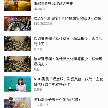
阻敵軍直衝台北政經中樞
Newtalk
國道3車連環撞！車體撞爛變廢鐵 3人送醫
EBC 東森新聞
徐淑卿專欄／為什麼文化預算很少，卻最容
易挨刀？
鏡週刊
徐淑卿專欄：為什麼文化預算很少，卻最容
易挨刀？
鏡報
NCC委員「唱空城」影響業務 政院：主秘
暫代行政事務維持運作
鏡新聞
勞動部高分署推企業預聘(圖)
中央通訊社