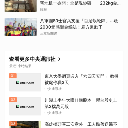
宅地板一掀開：全是現鈔磚 232kg金山
震撼影像曝
鏡報
八軍團80士官兵支援「百足蜈蚣陣」⋯收
2000元感謝金觸法！廟方道歉了
三立新聞網
查看更多中央通訊社
最近1小時結果
01
東京大學網頁嵌入「六四天安門」 教授
被處停職3天
中央通訊社
02
川湖上半年大賺11個股本 躍台股史上
第3檔萬元股
中央通訊社
03
高雄橋頭區工安意外 工人跌落送醫不