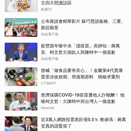
主四大照護誤區
鏡週刊
公布座談會精華影片 蘇巧慧談板橋、三重、
新莊願景
自由電子報
藍營當年嗆中央「擋疫苗」吳靜怡：蔣萬
安、柯文哲欠捐款人與陳時中一個道歉
自由電子報
曾喊「做食品要有良心」！金蘭第4代賣康
普茶涉改效期、用過期原料 桃檢求重刑
CTWANT
慈濟採購COVID-19疫苗遭他人詐報酬！ 他
嗆柯文哲：欠陳時中與台灣人一個道歉
Newtalk
近3萬人網路投票差距僅5.5％ 詹凌瑀：蔣萬
安真的該緊張了