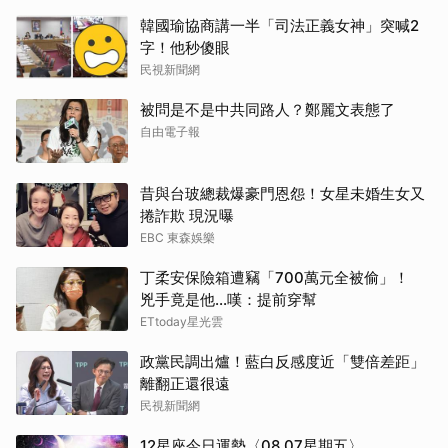
韓國瑜協商講一半「司法正義女神」突喊2
字！他秒傻眼
民視新聞網
被問是不是中共同路人？鄭麗文表態了
自由電子報
昔與台玻總裁爆豪門恩怨！女星未婚生女又
捲詐欺 現況曝
EBC 東森娛樂
丁柔安保險箱遭竊「700萬元全被偷」！
兇手竟是他...嘆：提前穿幫
ETtoday星光雲
政黨民調出爐！藍白反感度近「雙倍差距」
離翻正還很遠
民視新聞網
12星座今日運勢〈08.07星期五〉