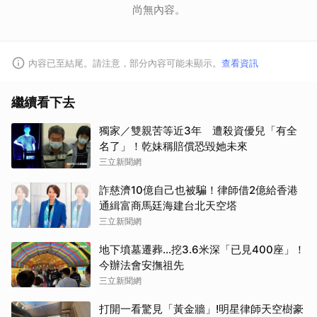
尚無內容。
內容已至結尾。請注意，部分內容可能未顯示。
查看資訊
繼續看下去
獨家／雙親苦等近3年 遭殺資優兒「有全
名了」！乾妹稱賠償恐毀她未來
三立新聞網
詐慈濟10億自己也被騙！律師借2億給香港
通緝富商馬廷海建台北天空塔
三立新聞網
地下墳墓遷葬…挖3.6米深「已見400座」！
今辦法會安撫祖先
三立新聞網
打開一看驚見「黃金牆」!明星律師天空樹豪