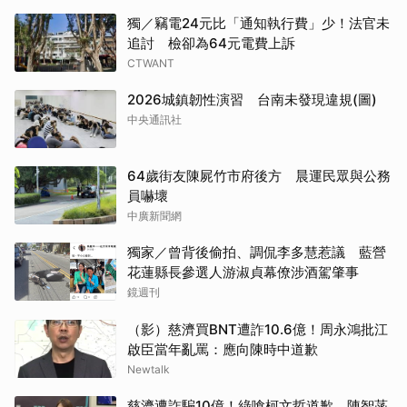
獨／竊電24元比「通知執行費」少！法官未
追討 檢卻為64元電費上訴
CTWANT
2026城鎮韌性演習 台南未發現違規(圖)
中央通訊社
64歲街友陳屍竹市府後方 晨運民眾與公務
員嚇壞
中廣新聞網
獨家／曾背後偷拍、調侃李多慧惹議 藍營
花蓮縣長參選人游淑貞幕僚涉酒駕肇事
鏡週刊
（影）慈濟買BNT遭詐10.6億！周永鴻批江
啟臣當年亂罵：應向陳時中道歉
Newtalk
慈濟遭詐騙10億！綠嗆柯文哲道歉 陳智菡