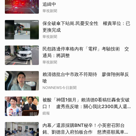
追緝中
華視新聞
保全破傘下站崗.民憂安全性 權責單位：已
更換完成
華視新聞
民怨路邊停車格內有「電桿」考驗技術 交
通局：將調整
華視新聞
賴清德批台中市政不符期待 廖偉翔例舉反
嗆
NOWNEWS今日新聞
被酸「神隱1個月」賴清德0看稿狂轟食安破
口！ 盧秀燕反嗆：關心我比2300萬人還
多
鏡報
內幕／還原採購BNT秘辛！小英密召郭台
銘、劉德音入府拍板合作 慈濟搭順風車竟