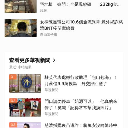
取消
宅地板一掀開：全是現鈔磚 232kg金山
震撼影像曝
鏡報
女律陳昱瑄公司10.6億金流異常 意外揭詐慈
濟BNT疫苗牽線費
自由電子報
查看更多華視新聞
最近1小時結果
01
駐英代表處徵行政助理「包山包海」！
月薪僅9.9萬挨轟 外交部回應了
華視新聞
02
門口請勿停車「始源可以」 他真的來
停了！笑喊「記得常常幫我換照片」
華視新聞
03
慈濟採購疫苗遭詐！蔣萬安沒向陳時中