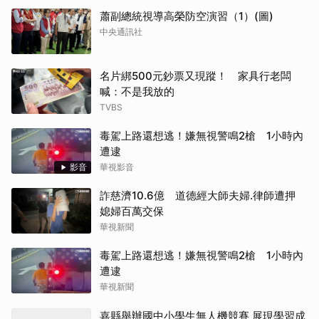
蕭副總統視導高榮防空演習（1）(圖)
中央通訊社
名片綁500元鈔票又現蹤！ 家具行老闆
喊：不是我放的
TVBS
毒駕上路還想逃！嫌無視警鳴2槍 1小時內
遭逮
影音
華視影音
詐慈濟10.6億 道德經大師夫婦.律師遭押
媳婦百萬交保
華視新聞
毒駕上路還想逃！嫌無視警鳴2槍 1小時內
遭逮
華視新聞
嘉縣舉辦國中小學生無人機競賽 展現學習成