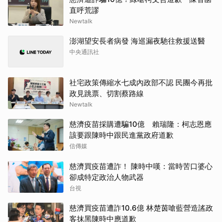
直呼荒謬
Newtalk
澎湖望安長者病發 海巡漏夜馳往救援送醫
中央通訊社
社宅政策傳縮水七成內政部不認 民團今再批
政見跳票、切割蔡路線
Newtalk
慈濟疫苗採購遭騙10億 賴瑞隆：柯志恩應
該要跟陳時中跟民進黨政府道歉
信傳媒
慈濟買疫苗遭詐！ 陳時中嘆：當時苦口婆心
卻成特定政治人物武器
台視
慈濟買疫苗遭詐10.6億 林楚茵嗆藍營造謠政
客抹黑陳時中應道歉