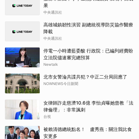
果
中央通訊社
高雄城鎮韌性演習 副總統視導防災協作醫療
降載
中央通訊社
停電一小時遭藍委酸 行政院：已編列經費盼
立法院儘速審完總預算
Newtalk
北市女警淪共諜共犯？中正二分局回應了
NOWNEWS今日新聞
女律師詐走慈濟10.6億 李怡貞曝她曾教「法
律倫理」：非常諷刺
台視
被賴清德總統點名！ 盧秀燕：關注我比食
安更多