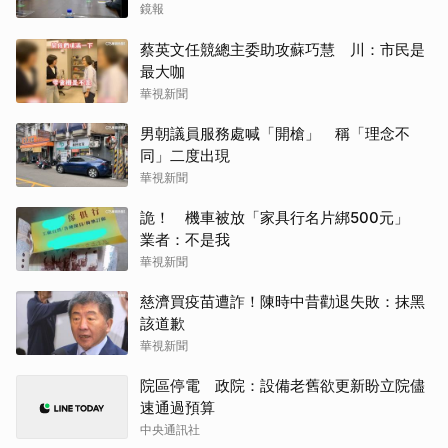
被騙10億
鏡報
蔡英文任競總主委助攻蘇巧慧 川：市民是
最大咖
華視新聞
男朝議員服務處喊「開槍」 稱「理念不
同」二度出現
華視新聞
詭！ 機車被放「家具行名片綁500元」
業者：不是我
華視新聞
慈濟買疫苗遭詐！陳時中昔勸退失敗：抹黑
該道歉
華視新聞
院區停電 政院：設備老舊欲更新盼立院儘
速通過預算
中央通訊社