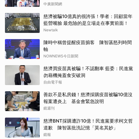
中廣新聞網
慈濟被騙10億真的很誇張！學者：回顧當年
藍營嘴臉 最危險的是立場走在事實前面！
Newtalk
陳時中稱曾提醒疫苗掮客 陳智菡怒列時間
軸
NOWNEWS今日新聞
慈濟買疫苗真被騙！不認翻車 藍委：民進黨
勿藉機掩蓋食安破洞
自由電子報
善款不是私房錢！慈濟採購疫苗被騙10億沒
報案遭炎上 基金會緊急說明
鏡週刊
慈濟BNT採購遭詐10億！民進黨要求柯文哲
道歉 陳智菡批洗記憶「莫名其妙」
鏡報