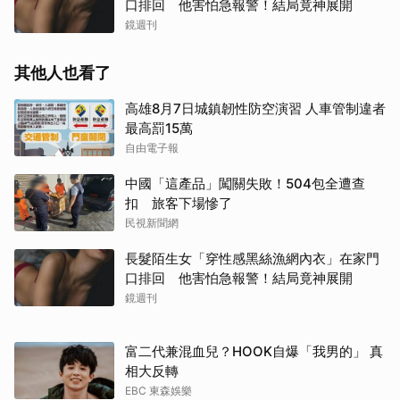
口排回 他害怕急報警！結局竟神展開
鏡週刊
其他人也看了
高雄8月7日城鎮韌性防空演習 人車管制違者
最高罰15萬
自由電子報
中國「這產品」闖關失敗！504包全遭查
扣 旅客下場慘了
民視新聞網
長髮陌生女「穿性感黑絲漁網內衣」在家門
口排回 他害怕急報警！結局竟神展開
鏡週刊
富二代兼混血兒？HOOK自爆「我男的」 真
相大反轉
EBC 東森娛樂