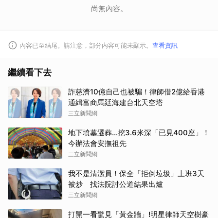
尚無內容。
內容已至結尾。請注意，部分內容可能未顯示。
查看資訊
繼續看下去
詐慈濟10億自己也被騙！律師借2億給香港
通緝富商馬廷海建台北天空塔
三立新聞網
地下墳墓遷葬…挖3.6米深「已見400座」！
今辦法會安撫祖先
三立新聞網
我不是清潔員！保全「拒倒垃圾」上班3天
被炒 找法院討公道結果出爐
三立新聞網
打開一看驚見「黃金牆」!明星律師天空樹豪