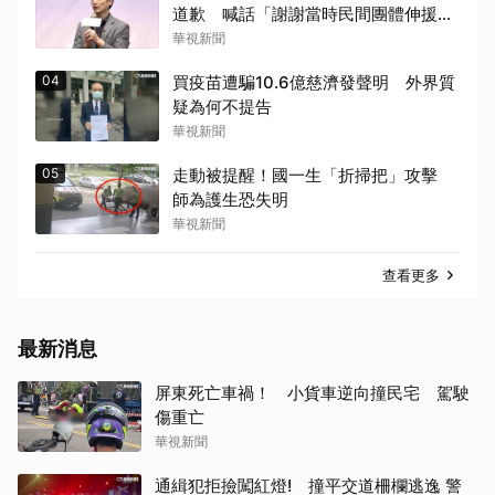
道歉 喊話「謝謝當時民間團體伸援
手」
華視新聞
04
買疫苗遭騙10.6億慈濟發聲明 外界質
疑為何不提告
華視新聞
05
走動被提醒！國一生「折掃把」攻擊
師為護生恐失明
華視新聞
查看更多
最新消息
屏東死亡車禍！ 小貨車逆向撞民宅 駕駛
傷重亡
華視新聞
通緝犯拒撿闖紅燈! 撞平交道柵欄逃逸 警