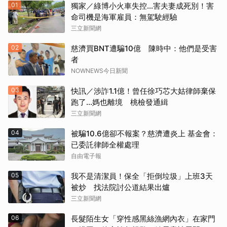
01
獨家／綠博小火車失控…害夫妻成死別！害
命司機是海軍雇員：無駕駛經驗
三立新聞網
02
慈濟買BNT遭騙10億 陳時中：他們是受害
者
NOWNEWS今日新聞
03
快訊／涉詐1.1億！曾任徐巧芯大姑律師棄保
跑了…媽也離境 桃檢發通緝
三立新聞網
04
被騙10.6億卻不報案？慈濟遭炎上 基金會：
已委託律師全權處理
自由電子報
05
我不是清潔員！保全「拒倒垃圾」上班3天
被炒 找法院討公道結果出爐
三立新聞網
06
長髮陌生女「穿性感黑絲漁網內衣」在家門