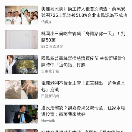
美麗島民調》換主持人後首次調查：蔣萬安
號召725上凱道被51.8%台北市民認為不成功
信傳媒
桃園小三偷吃主管喊「身體給你一天」！判
賠50萬
EBC 東森新聞
國民黨曾轟綠營擋慈濟買疫苗 林智群曝當年
陳時中「這句話」打臉
自由電子報
電商老闆不倫女主管！正宮翻出「超色道具
包」崩潰
民視新聞網
遭政治霸凌？魏嘉賢揭父親命危、住家水塔
遭投毒：衝著我來就好
Newtalk