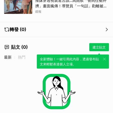
辣妹穿透視裝逛古蹟…高開衩「臀肉往裙外
擠」畫面瘋傳！導覽員「一句話」勸離被狂
讚
鏡報
轉發 (0)
貼文 (0)
建立貼文
最新
熱門
全新體驗！一鍵引用此內容，透過發布貼
文來輕鬆表達個人立場。