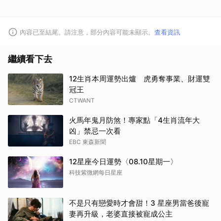
內容已至結尾。請注意，部分內容可能未顯示。
查看資訊
取消
繼續看下去
12生肖本周運勢出爐 虎勇奪事業、財運雙
冠王
CTWANT
火馬年鬼月防煞！專家點「4生肖流年大
凶」禁忌一次看
EBC 東森新聞
12星座今日運勢〈08.10星期一〉
科技紫微網每日星座
不是只有戀愛時才會甜！3 星座男當爸後寵
妻再升級，老婆直接被寵成公主