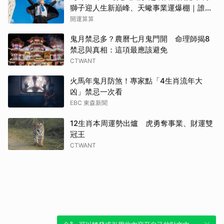
獅子迎人生新巔峰、天蠍事業運爆棚｜誰將
逆襲成未來半年的大贏家？
開運算算
鬼月禁忌多？農曆七月鬼門開 命理師揭8
禁忌與真相：這項最應該避免
CTWANT
火馬年鬼月防煞！專家點「4生肖流年大
凶」禁忌一次看
EBC 東森新聞
12生肖本周運勢出爐 虎勇奪事業、財運雙
冠王
CTWANT