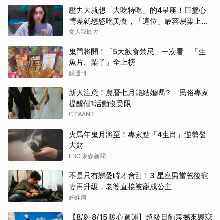
壓力大就想「大吃特吃」的4星座！巨蟹心
情差就想怒吃美食，「這位」最容易染上情
緒性進食
女人我最大
鬼門將開！「5大飲食禁忌」一次看 「生
魚片、梨子」全上榜
鏡週刊
新人注意！農曆七月能結婚嗎？ 民俗專家
提醒僅1活動沒受限
CTWANT
火馬年鬼月將至！專家點「4生肖」逆勢發
大財
EBC 東森新聞
不是只有戀愛時才會甜！3 星座男當爸後寵
妻再升級，老婆直接被寵成公主
姊妹淘
【8/9-8/15 暖心週運】超級日蝕震撼來襲💥