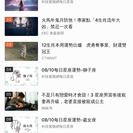
科技紫微網每日星座
02
火馬年鬼月防煞！專家點「4生肖流年大
凶」禁忌一次看
EBC 東森新聞
03
12生肖本周運勢出爐 虎勇奪事業、財運雙
冠王
CTWANT
04
08/10每日星座運勢-獅子座
科技紫微網每日星座
05
不是只有戀愛時才會甜！3 星座男當爸後寵
妻再升級，老婆直接被寵成公主
姊妹淘
06
08/10每日星座運勢-處女座
科技紫微網每日星座