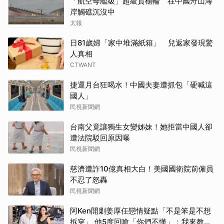
「航空母艦級」超級貨櫃輪 在中國舟山海
岸觸礁沉沒中
太報
日81歲婦「家中堆滿紙箱」 兒返家發現驚
人真相
CTWANT
捷運月台狂喝水！中國夫妻遭抓包「硬喊這
國人」
民視新聞網
台南父竟讓獨生女變姊妹！她拒當中國人卻
遭法院駁回原因曝
民視新聞網
慈濟遭詐10億真相大白！美國國衛院前僱員
不忍了怒轟
民視新聞網
阿Ken開剿姜厚任戀情疑點「不是笨是不想
拆穿」 他5度回嗆「你們不懂」：我來教育