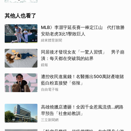
其他人也看了
MLB》李灝宇延長賽一棒定江山 代打致勝
安助老虎3比1擊敗巨人
緯來體育新聞
同居後才發現女友「一驚人習慣」 男子崩
潰：每天都在突破我的結界
鏡報
遭控收民進黨錢！名醫搬出500萬財產嗆賭
藍白粉直接變「俗辣」
自由電子報
高雄燒臘店遭砸！全因千金惹風流債…網路
早預告「社會給教訓」
三立新聞網