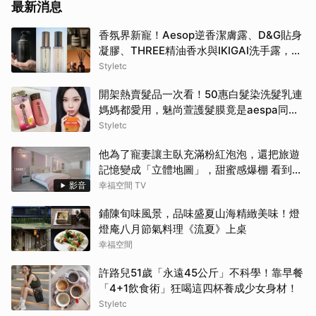
最新消息
香氛界新寵！Aesop逆香潔膚露、D&G貼身
凝膠、THREE精油香水與IKIGAI洗手露，用
高質感香氣包覆妳的盛夏日常
Styletc
開架熱賣髮品一次看！50惠白髮染洗髮乳連
媽媽都愛用，魅尚萱護髮膜竟是aespa同
款！
Styletc
他為了寵妻讓主臥充滿粉紅泡泡，還把旅遊
記憶變成「立體地圖」，甜蜜感爆棚 看到這
間誰不嫁？！
影音
幸福空間 TV
鋪陳旬味風景，品味盛夏山海精緻美味！燈
燈庵八月節氣料理《流夏》上桌
幸福空間
許路兒51歲「永遠45公斤」不科學！靠早餐
「4+1飲食術」狂喝這四杯養成少女身材！
Styletc