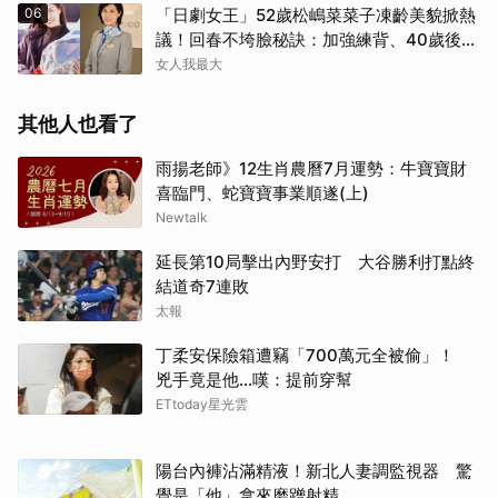
06
「日劇女王」52歲松嶋菜菜子凍齡美貌掀熱
議！回春不垮臉秘訣：加強練背、40歲後飲
食是關鍵！
女人我最大
取消
其他人也看了
雨揚老師》12生肖農曆7月運勢：牛寶寶財
喜臨門、蛇寶寶事業順遂(上)
Newtalk
延長第10局擊出內野安打 大谷勝利打點終
結道奇7連敗
太報
丁柔安保險箱遭竊「700萬元全被偷」！
兇手竟是他...嘆：提前穿幫
ETtoday星光雲
陽台內褲沾滿精液！新北人妻調監視器 驚
覺是「他」拿來磨蹭射精