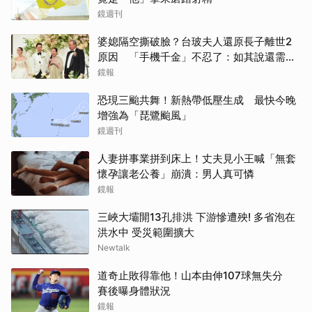
鏡週刊
婆媳隔空撕破臉？台玻夫人還原長子離世2
原因 「手機千金」不忍了：如其說還需要
離開嗎？
鏡報
恐現三颱共舞！新熱帶低壓生成 最快今晚
增強為「琵鷺颱風」
鏡週刊
人妻拼事業拼到床上！丈夫見小王喊「無套
懷孕讓老公養」崩潰：男人真可憐
鏡報
三峽大壩開13孔排洪 下游慘遭殃! 多省泡在
洪水中 受災範圍擴大
Newtalk
道奇止敗得靠他！山本由伸107球無失分
賽後曝身體狀況
鏡報