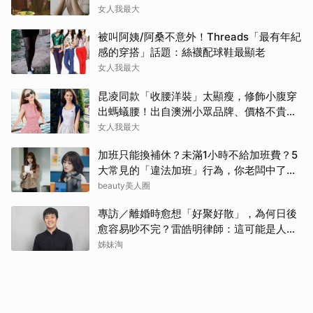
多」讓人無奈
女人我最大
被叫阿姨/阿桑不意外！Threads「最有年紀
感的穿搭」話題：絲襪配球鞋最顯老
女人我最大
昆凌同款「收腰洋裝」太顯瘦，修飾小腹穿
出螞蟻腰！出自澳洲小眾品牌、價格不貴還
寄台灣
女人我最大
加班只能換補休？未滿1小時不給加班費？5
大常見的「違法加班」行為，你老闆中了幾
項？
beauty美人圈
專訪／離婚時愈想「好聚好散」，為何日後
愈容易吵不完？雷皓明律師：這可能是人生
最貴的一份協議書
姊妹淘