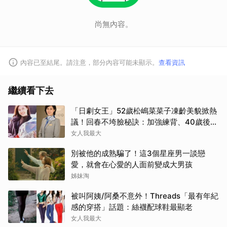
尚無內容。
內容已至結尾。請注意，部分內容可能未顯示。
查看資訊
繼續看下去
「日劇女王」52歲松嶋菜菜子凍齡美貌掀熱
議！回春不垮臉秘訣：加強練背、40歲後飲
食是關鍵！
女人我最大
別被他的成熟騙了！這3個星座男一談戀
愛，就會在心愛的人面前變成大男孩
姊妹淘
被叫阿姨/阿桑不意外！Threads「最有年紀
感的穿搭」話題：絲襪配球鞋最顯老
女人我最大