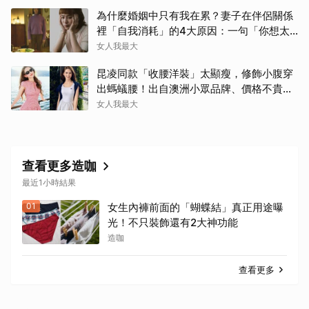
為什麼婚姻中只有我在累？妻子在伴侶關係
裡「自我消耗」的4大原因：一句「你想太
多」讓人無奈
女人我最大
昆凌同款「收腰洋裝」太顯瘦，修飾小腹穿
出螞蟻腰！出自澳洲小眾品牌、價格不貴還
寄台灣
女人我最大
查看更多造咖
最近1小時結果
01
女生內褲前面的「蝴蝶結」真正用途曝
光！不只裝飾還有2大神功能
造咖
查看更多