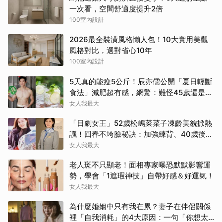
一次看，空間舒適度提升2倍
100室內設計
2026最全裝潢風格懶人包！10大實用美觀
風格對比，選對省心10年
100室內設計
5天真的能瘦5公斤！辰亦儒公開「夏日輕斷
食法」減肥超有感，網驚：難怪45歲還是男
神
女人我最大
「日劇女王」52歲松嶋菜菜子凍齡美貌掀熱
議！回春不垮臉秘訣：加強練背、40歲後飲
食是關鍵！
女人我最大
老人斑不只顯老！面相專家曝恐默默影響運
勢，學會「1遮瑕神技」自帶好感＆好運氣！
女人我最大
為什麼婚姻中只有我在累？妻子在伴侶關係
裡「自我消耗」的4大原因：一句「你想太