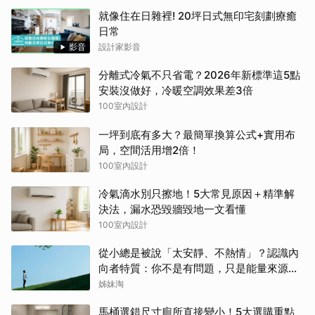
就像住在日雜裡! 20坪日式無印宅刻劃療癒
日常
影音
設計家影音
分離式冷氣不只省電？2026年新標準這5點
安裝沒做好，冷暖空調效果差3倍
100室內設計
一坪到底有多大？最簡單換算公式+實用布
局，空間活用增2倍！
100室內設計
冷氣滴水別只擦地！5大常見原因＋精準解
決法，漏水恐毀牆毀地一文看懂
100室內設計
從小總是被說「太安靜、不熱情」？認識內
向者特質：你不是有問題，只是能量來源不
同
姊妹淘
馬桶選錯尺寸廁所直接變小！5大選購重點