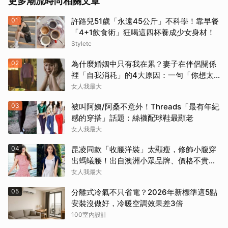
更多潮流時尚相關文章
01
許路兒51歲「永遠45公斤」不科學！靠早餐
「4+1飲食術」狂喝這四杯養成少女身材！
Styletc
02
為什麼婚姻中只有我在累？妻子在伴侶關係
裡「自我消耗」的4大原因：一句「你想太
多」讓人無奈
女人我最大
03
被叫阿姨/阿桑不意外！Threads「最有年紀
感的穿搭」話題：絲襪配球鞋最顯老
女人我最大
04
昆凌同款「收腰洋裝」太顯瘦，修飾小腹穿
出螞蟻腰！出自澳洲小眾品牌、價格不貴還
寄台灣
女人我最大
05
分離式冷氣不只省電？2026年新標準這5點
安裝沒做好，冷暖空調效果差3倍
100室內設計