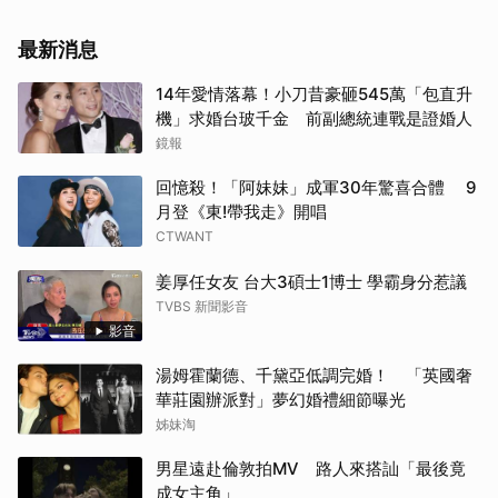
最新消息
14年愛情落幕！小刀昔豪砸545萬「包直升
機」求婚台玻千金 前副總統連戰是證婚人
鏡報
回憶殺！「阿妹妹」成軍30年驚喜合體 9
月登《東!帶我走》開唱
CTWANT
姜厚任女友 台大3碩士1博士 學霸身分惹議
TVBS 新聞影音
影音
湯姆霍蘭德、千黛亞低調完婚！ 「英國奢
華莊園辦派對」夢幻婚禮細節曝光
姊妹淘
男星遠赴倫敦拍MV 路人來搭訕「最後竟
成女主角」