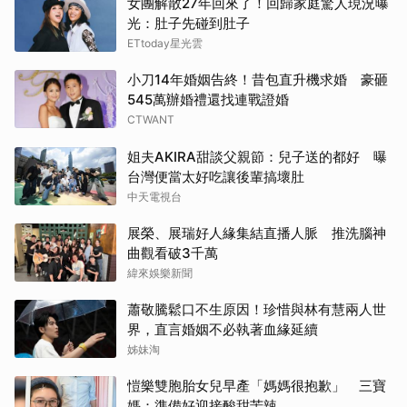
女團解散27年回來了！回歸家庭驚人現況曝
光：肚子先碰到肚子
ETtoday星光雲
小刀14年婚姻告終！昔包直升機求婚 豪砸
545萬辦婚禮還找連戰證婚
CTWANT
姐夫AKIRA甜談父親節：兒子送的都好 曝
台灣便當太好吃讓後輩搞壞肚
中天電視台
展榮、展瑞好人緣集結直播人脈 推洗腦神
曲觀看破3千萬
緯來娛樂新聞
蕭敬騰鬆口不生原因！珍惜與林有慧兩人世
界，直言婚姻不必執著血緣延續
姊妹淘
愷樂雙胞胎女兒早產「媽媽很抱歉」 三寶
媽：準備好迎接酸甜苦辣