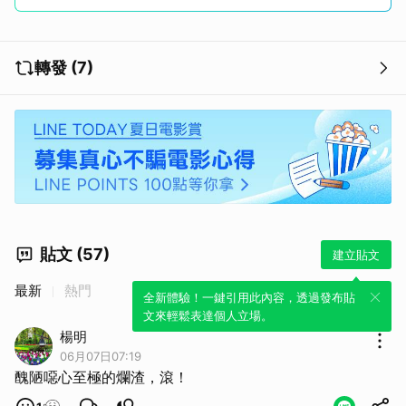
轉發 (7)
貼文 (57)
建立貼文
最新
熱門
全新體驗！一鍵引用此內容，透過發布貼
文來輕鬆表達個人立場。
楊明
06月07日07:19
醜陋噁心至極的爛渣，滾！