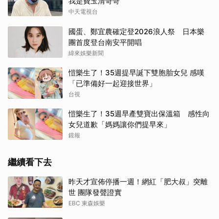
我是費玉清哥哥
中天電視台
國蛋、鄭宜農確定登2026浪人祭 日本樂
團首度登台南安平開唱
緯來娛樂新聞
愷樂生了！35週提早誕下雙胞胎女兒 感嘆
「已準備好一起迎接世界」
台視
愷樂生了！35週早產雙寶出保溫箱 感性向
女兒道歉「媽媽讓你們提早來」
鏡報
繼續看下去
昨天才宣佈停播一週！網紅「肥大叔」突離
世 團隊發聲證實
EBC 東森娛樂