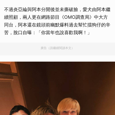
不過炎亞綸與阿本分開後並未撕破臉，愛犬由阿本繼
續照顧，兩人更在網路節目《OMO調查局》中大方
同台，阿本還在鏡頭前幽默爆料過去幫忙擋狗仔的辛
苦，脫口自曝：「你當年也說喜歡我啊！」
廣告（請繼續閱讀本文）