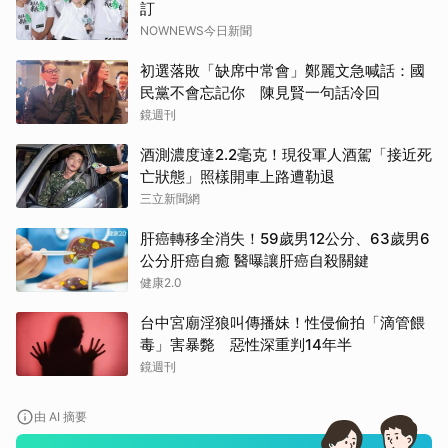
訂
NOWNEWS今日新聞
初選落敗「缺席中常會」鄭麗文急喊話：國
民黨不會忘記你 陳見賢一句話冷回
鏡週刊
酒測濃度達2.2毫克！現役軍人酒駕「接近死
亡狀態」照樣開車上路遭勒退
三立新聞網
肝癌轉移全消失！59歲男12公分、63歲男6
公分肝癌自癒 醫曝讓肝癌自殺關鍵
健康2.0
台中宮廟淫狼叫傳播妹！性侵偷拍「滴管餵
毒」害暴斃 惡性深重判14年半
鏡週刊
由 AI 摘要