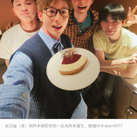
炎亞綸（後）與阿本兩對情侶一起為阿本慶生。翻攝IG＠aben6011