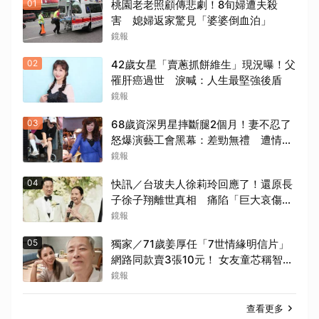
01
桃園老老照顧傳悲劇！8旬婦遭夫殺
害 媳婦返家驚見「婆婆倒血泊」
鏡報
02
42歲女星「賣蔥抓餅維生」現況曝！父
罹肝癌過世 淚喊：人生最堅強後盾
鏡報
03
68歲資深男星摔斷腿2個月！妻不忍了
怒爆演藝工會黑幕：差勁無禮 遭情勒
8年、收二手探病禮
鏡報
04
快訊／台玻夫人徐莉玲回應了！還原長
子徐子翔離世真相 痛陷「巨大哀傷」
足不出戶
鏡報
05
獨家／71歲姜厚任「7世情緣明信片」
網路同款賣3張10元！ 女友童芯稱智商
146「台大3碩1博」 台灣大學回應
鏡報
了！
查看更多