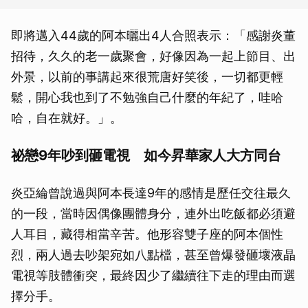
即將邁入44歲的阿本曬出4人合照表示：「感謝炎董
招待，久久的老一歲聚會，好像因為一起上節目、出
外景，以前的事講起來很荒唐好笑後，一切都更輕
鬆，開心我也到了不勉強自己什麼的年紀了，哇哈
哈，自在就好。」。
祕戀9年吵到砸電視 如今昇華家人大方同台
炎亞綸曾說過與阿本長達9年的感情是歷任交往最久
的一段，當時因偶像團體身分，連外出吃飯都必須避
人耳目，藏得相當辛苦。他形容雙子座的阿本個性
烈，兩人過去吵架宛如八點檔，甚至曾爆發砸壞液晶
電視等肢體衝突，最終因少了繼續往下走的理由而選
擇分手。