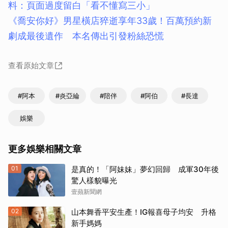
料：頁面過度留白「看不懂寫三小」
《喬安你好》男星橫店猝逝享年33歲！百萬預約新
劇成最後遺作 本名傳出引發粉絲恐慌
查看原始文章
#阿本
#炎亞綸
#陪伴
#阿伯
#長達
娛樂
更多娛樂相關文章
01
是真的！「阿妹妹」夢幻回歸 成軍30年後
驚人樣貌曝光
壹蘋新聞網
02
山本舞香平安生產！IG報喜母子均安 升格
新手媽媽