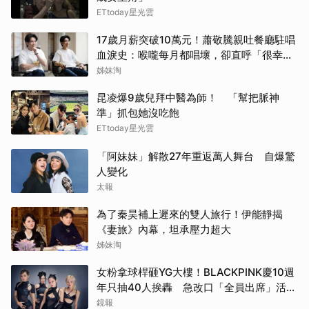
ETtoday星光雲
17歲月薪突破10萬元！蕭敬騰親吐餐廳駐唱
血淚史：喉嚨每月都唱壞，卻直呼「很幸
福」
姊妹淘
昆凌爆9歲兒拜中醫為師！ 「幫把脈神
準」抓包她沒吃飽
ETtoday星光雲
「阿妹妹」解散27年重返萬人舞台 自爆驚
人變化
太報
為了秦昊補上遲來的雙人旅行！伊能靜揭
《妻旅》內幕，坦承壓力超大
姊妹淘
女粉拿球桿砸YG大樓！BLACKPINK慶10週
年只抽40人挨轟 急改口「全員出席」活動
場地曝光了
鏡報