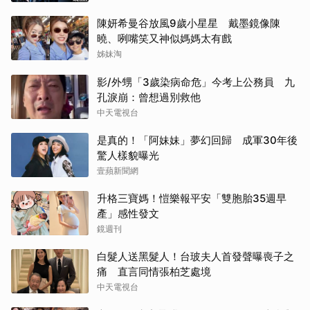
陳妍希曼谷放風9歲小星星 戴墨鏡像陳
曉、咧嘴笑又神似媽媽太有戲
姊妹淘
影/外甥「3歲染病命危」今考上公務員 九
孔淚崩：曾想過別救他
中天電視台
是真的！「阿妹妹」夢幻回歸 成軍30年後
驚人樣貌曝光
壹蘋新聞網
升格三寶媽！愷樂報平安「雙胞胎35週早
產」感性發文
鏡週刊
白髮人送黑髮人！台玻夫人首發聲曝喪子之
痛 直言同情張柏芝處境
中天電視台