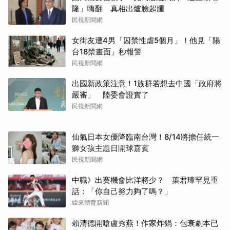
隆」嗨翻 真相出爐臉超腫
民視新聞網
女街友遭4男「囚禁性虐5個月」！他見「陽
台18禁畫面」秒報警
民視新聞網
出國新政策注意！1族群若想去中國「政府將
嚴審」 陸委會證實了
民視新聞網
仙氣日本女優降臨南台灣！8/14將擔任統一
獅女孩主題日開球嘉賓
民視新聞網
中職》出賽機會比洋將少？ 葉君璋罕見重
話：「你自己努力夠了嗎？」
緯來體育新聞
賴清德開嗆盧秀燕！作家炸鍋：包衰劇本已