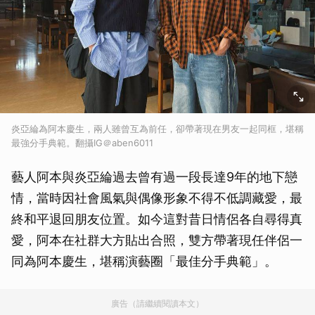
炎亞綸為阿本慶生，兩人雖曾互為前任，卻帶著現在男友一起同框，堪稱
最強分手典範。翻攝IG＠aben6011
藝人阿本與炎亞綸過去曾有過一段長達9年的地下戀
情，當時因社會風氣與偶像形象不得不低調藏愛，最
終和平退回朋友位置。如今這對昔日情侶各自尋得真
愛，阿本在社群大方貼出合照，雙方帶著現任伴侶一
同為阿本慶生，堪稱演藝圈「最佳分手典範」。
廣告（請繼續閱讀本文）