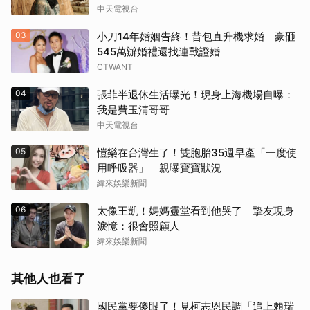
中天電視台
03
小刀14年婚姻告終！昔包直升機求婚 豪砸
545萬辦婚禮還找連戰證婚
CTWANT
04
張菲半退休生活曝光！現身上海機場自曝：
我是費玉清哥哥
中天電視台
05
愷樂在台灣生了！雙胞胎35週早產「一度使
用呼吸器」 親曝寶寶狀況
緯來娛樂新聞
06
太像王凱！媽媽靈堂看到他哭了 摯友現身
淚憶：很會照顧人
緯來娛樂新聞
其他人也看了
國民黨要傻眼了！見柯志恩民調「追上賴瑞