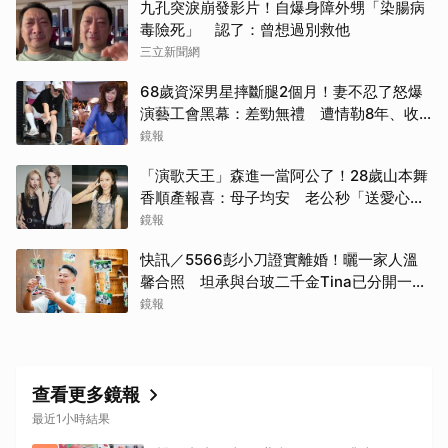
九孔突淚崩發影片！自爆身障外甥「染腸病
毒險死」 認了：曾想過別救他
三立新聞網
68歲資深男星摔斷腿2個月！妻不忍了怒爆
演藝工會黑幕：差勁無禮 遭情勒8年、收
二手探病禮
鏡報
「演歌天王」森進一當阿公了！28歲山本舞
香順產報喜：母子均安 老公秒「送愛心」
閃炸
鏡報
快訊／5566彭小刀證實離婚！曬一家人溫
馨合照 坦承與台玻二千金Tina已分開一段
時間
鏡報
查看更多鏡報
最近1小時結果