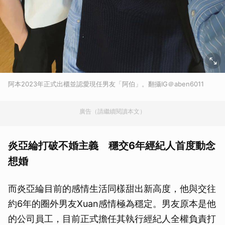
阿本2023年正式出櫃並認愛現任男友「阿伯」。翻攝IG＠aben6011
廣告（請繼續閱讀本文）
炎亞綸打破不婚主義 穩交6年經紀人首度動念
想婚
而炎亞綸目前的感情生活同樣甜出新高度，他與交往
約6年的圈外男友Xuan感情極為穩定。男友原本是他
的公司員工，目前正式擔任其執行經紀人全權負責打