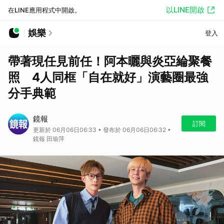
以LINE開啟
在LINE應用程式中開啟。
娛樂
登入
帶著現任見前任！阿本曬與炎亞綸聚餐
照 4人同框「自在就好」演藝圈最強
分手典範
鏡報
訂閱
更新於 06月06日06:33 • 發布於 06月06日06:32 •
鏡報 田瑜萍