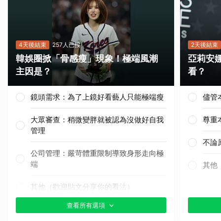
4天後結束
257人已投
2天後結束
韓娛圈掀「骨感瘦」現象！極端風潮
亞莉安
主因是？
看？
鏡頭需求：為了上鏡好看藝人只能極端瘦
儘管
大眾審查：稍微變胖就被認為沒做好自我
尊重
管理
不論
公司管理：嚴苛體重限制導致身形走向極
端
其他
其他（歡迎貼文分享你的看法）
查看所有選項