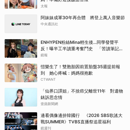
太報
阿妹妹成軍30年再合體 將登上萬人音樂節
中央通訊社
ENHYPEN粉絲Mina輕生後…同學發聲平
反！曝半工半讀重考奮鬥史 「苦讀筆記」
曝光惹鼻酸
鏡報
愷樂生了！雙胞胎因前置胎盤35週提前報
到 她心疼喊：媽媽很抱歉
CTWANT
「仙界口譯姐」不捨癌父離世11年 對遺物
錶訴思念情
壹蘋新聞網
邊看偶像邊拚韓國行 《2026 SBS歌謠大
戰SUMMER》TVBS直播祭追星福利
鏡週刊