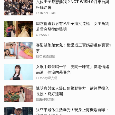
六位王子都想娶我？NCT WISH 9月來台與
粉絲約會
FashionGuide
周杰倫遭影射有私生子痛批造謠 女主角劉
若雪突發律師聲明
CTWANT
喜迎雙胞胎女兒！愷樂成三寶媽卻道歉寶寶1
事
EBC 東森娛樂
女歌手錄音唱一半「突聞一味道」當場情緒
崩潰 催淚內幕曝光
ETtoday星光雲
陳明真與家人爆口角驚動警方 欲跨界投入
長照：寫好遺囑
緯來娛樂新聞
張菲半退休生活曝光！現身上海機場自曝：