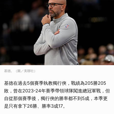
基德。（圖／美聯社）
基德在過去5個賽季執教獨行俠，戰績為205勝205
敗，曾在2023-24年賽季帶領球隊闖進總冠軍戰，但
自從那個賽季後，獨行俠的勝率都不到5成，本季更
是只有拿下26勝、勝率3成17。