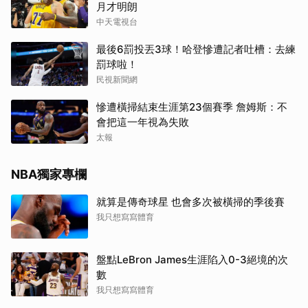
月才明朗
中天電視台
最後6罰投丟3球！哈登慘遭記者吐槽：去練
罰球啦！
民視新聞網
慘遭橫掃結束生涯第23個賽季 詹姆斯：不
會把這一年視為失敗
太報
NBA獨家專欄
就算是傳奇球星 也會多次被橫掃的季後賽
我只想寫寫體育
盤點LeBron James生涯陷入0-3絕境的次
數
我只想寫寫體育