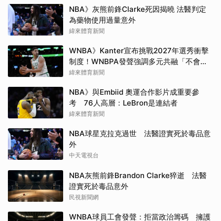
NBA》灰熊前鋒Clarke死因揭曉 法醫判定
為藥物使用過量意外
緯來體育新聞
WNBA》Kanter宣布挑戰2027年選秀衝擊
制度！WNBPA發聲強調多元共融「不會成
為政治棋子」
緯來體育新聞
NBA》與Embiid 奧運合作影片成重要參
考 76人高層：LeBron是連結者
緯來體育新聞
NBA球星克拉克過世 法醫證實死於毒品意
外
中天電視台
NBA灰熊前鋒Brandon Clarke猝逝 法醫
證實死於毒品意外
民視新聞網
WNBA球員工會發聲：拒當政治籌碼 擁護