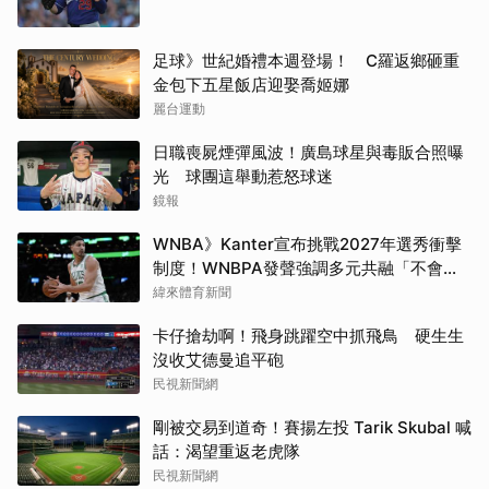
足球》世紀婚禮本週登場！ C羅返鄉砸重
金包下五星飯店迎娶喬姬娜
麗台運動
日職喪屍煙彈風波！廣島球星與毒販合照曝
光 球團這舉動惹怒球迷
鏡報
WNBA》Kanter宣布挑戰2027年選秀衝擊
制度！WNBPA發聲強調多元共融「不會成
為政治棋子」
緯來體育新聞
卡仔搶劫啊！飛身跳躍空中抓飛鳥 硬生生
沒收艾德曼追平砲
民視新聞網
剛被交易到道奇！賽揚左投 Tarik Skubal 喊
話：渴望重返老虎隊
民視新聞網