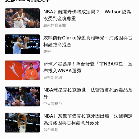
NBA》離開丹佛將成定局？ Watson認為
沒受到金塊尊重
緯來體育新聞
灰熊前鋒Clarke猝逝真相曝光：海洛因與古
柯鹼致命混合
鏡報
籃球／震撼彈！為台發聲「前NBA球星」宣
布投入WNBA選秀
民視新聞網
NBA球星克拉克過世 法醫證實死於毒品意
外
中天電視台
NBA》灰熊前鋒克拉克死因出爐 法醫判定
為海洛因與古柯鹼意外致死
麗台運動