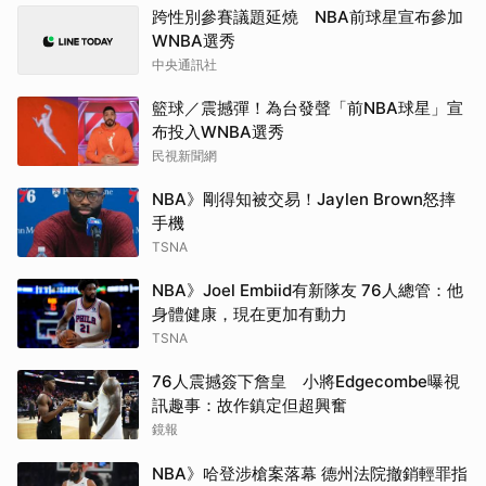
跨性別參賽議題延燒 NBA前球星宣布參加
WNBA選秀
中央通訊社
籃球／震撼彈！為台發聲「前NBA球星」宣
布投入WNBA選秀
民視新聞網
NBA》剛得知被交易！Jaylen Brown怒摔
手機
TSNA
NBA》Joel Embiid有新隊友 76人總管：他
身體健康，現在更加有動力
TSNA
76人震撼簽下詹皇 小將Edgecombe曝視
訊趣事：故作鎮定但超興奮
鏡報
NBA》哈登涉槍案落幕 德州法院撤銷輕罪指