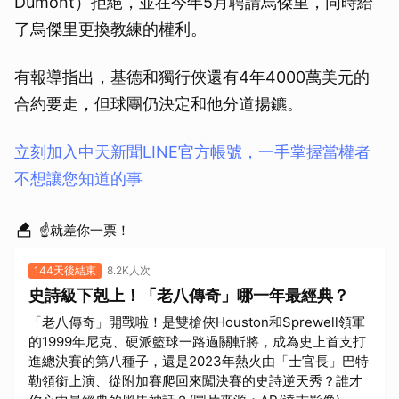
Dumont）拒絕，並在今年5月聘請烏傑里，同時給
了烏傑里更換教練的權利。
有報導指出，基德和獨行俠還有4年4000萬美元的
合約要走，但球團仍決定和他分道揚鑣。
立刻加入中天新聞LINE官方帳號，一手掌握當權者
不想讓您知道的事
☝就差你一票！
144天後結束
8.2K人次
史詩級下剋上！「老八傳奇」哪一年最經典？
「老八傳奇」開戰啦！是雙槍俠Houston和Sprewell領軍
的1999年尼克、硬派籃球一路過關斬將，成為史上首支打
進總決賽的第八種子，還是2023年熱火由「士官長」巴特
勒領銜上演、從附加賽爬回來闖決賽的史詩逆天秀？誰才