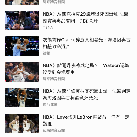
緯來體育新聞
NBA》灰熊克拉克29歲驟逝死因出爐 法醫
證實與毒品有關、判定意外
TSNA
灰熊前鋒Clarke猝逝真相曝光：海洛因與古
柯鹼致命混合
鏡報
NBA》離開丹佛將成定局？ Watson認為
沒受到金塊尊重
緯來體育新聞
NBA》灰熊前鋒克拉克死因出爐 法醫判定
為海洛因與古柯鹼意外致死
麗台運動
NBA》Love想與LeBron再聚首 但有一定
難度
緯來體育新聞