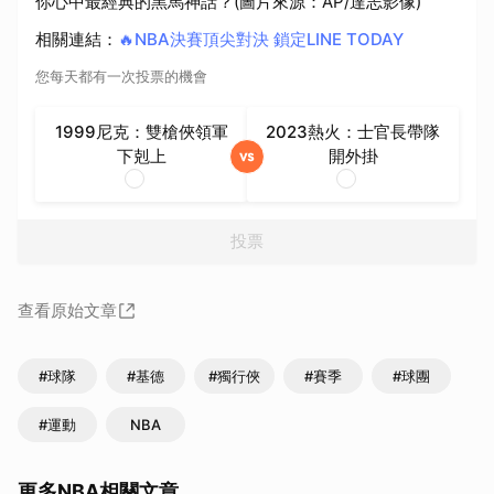
你心中最經典的黑馬神話？(圖片來源：AP/達志影像)
相關連結
：
🔥NBA決賽頂尖對決 鎖定LINE TODAY
您每天都有一次投票的機會
1999尼克：雙槍俠領軍
2023熱火：士官長帶隊
下剋上
開外掛
投票
查看原始文章
#球隊
#基德
#獨行俠
#賽季
#球團
#運動
NBA
更多NBA相關文章