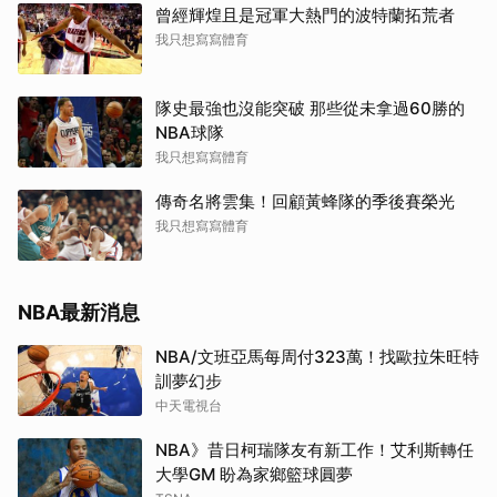
曾經輝煌且是冠軍大熱門的波特蘭拓荒者
我只想寫寫體育
隊史最強也沒能突破 那些從未拿過60勝的
NBA球隊
我只想寫寫體育
傳奇名將雲集！回顧黃蜂隊的季後賽榮光
我只想寫寫體育
NBA最新消息
NBA/文班亞馬每周付323萬！找歐拉朱旺特
訓夢幻步
中天電視台
NBA》昔日柯瑞隊友有新工作！艾利斯轉任
大學GM 盼為家鄉籃球圓夢