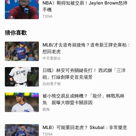
NBA》剛得知被交易！Jaylen Brown怒摔
手機
TSNA
猜你喜歡
MLB/才去道奇就後悔？道奇新王牌史庫柏：
想回老虎
中天電視台
日職》林安可夯關鍵長打！ 西武獅「三洋
砲」打線創隊史首見場景
自由電子報
被小熊交易反成轉機？「龍仔」轉戰馬林
魚 親曝大聯盟卡關原因
鏡報
MLB》可能重回老虎？ Skubal：非常樂意
TSNA