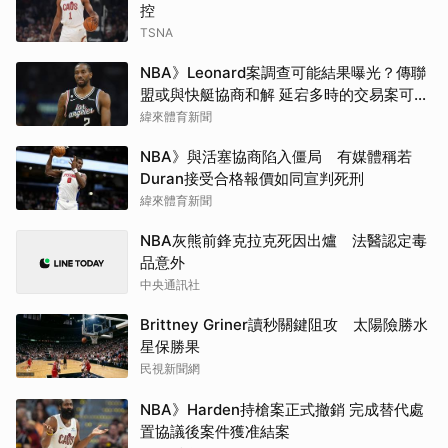
控
TSNA
NBA》Leonard案調查可能結果曝光？傳聯
盟或與快艇協商和解 延宕多時的交易案可望
於開季前成行
緯來體育新聞
NBA》與活塞協商陷入僵局 有媒體稱若
Duran接受合格報價如同宣判死刑
緯來體育新聞
NBA灰熊前鋒克拉克死因出爐 法醫認定毒
品意外
中央通訊社
Brittney Griner讀秒關鍵阻攻 太陽險勝水
星保勝果
民視新聞網
NBA》Harden持槍案正式撤銷 完成替代處
置協議後案件獲准結案