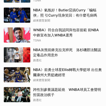
TSNA
NBA》氣氛好！Butler惡搞Curry「蝙蝠
俠」照 引Curry現身笑回：有什麼毛病嗎
緯來體育新聞
WNBA》符合自我認同與包容規範 前NBA
中鋒宣布加入WNBA選秀
TSNA
NBA灰熊前鋒克拉克猝死 洛杉磯郡法醫認
定毒品作用意外
路透社
NBA》前勇士球星Ellis轉戰大學籃球 出任奧
爾康州大男籃總經理
緯來體育新聞
跨性別參賽議題延燒 WNBA球員工會聲明
拒當政治棋子
路透社