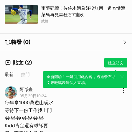
噩夢延續！佐佐木朗希好投無用 道奇慘遭
菜鳥再見轟狂吞7連敗
鏡報
轉發 (0)
貼文 (2)
建立貼文
最新
熱門
全新體驗！一鍵引用此內容，透過發布貼
文來輕鬆表達個人立場。
阿🥇壹
05月20日10:24
每年拿1000萬遊山玩水
等待下一份工作找上門
😂😂😂😂😂😂😂
Kidd肯定還有球隊要
取消