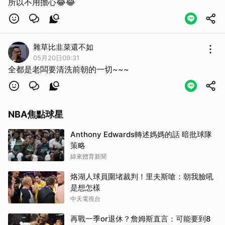
所以不用擔心😂😂
雜草比韭菜還不如
05月20日09:31
全都是老闆要清洗前朝的一切~~~
NBA焦點球星
Anthony Edwards轉述媽媽的話 暗批球隊
策略
緯來體育新聞
烙湖人球員圍堵裁判！里夫斯嗆：朝我臉吼
是想怎樣
中天電視台
再戰一季or退休？詹姆斯直言：可能要到8