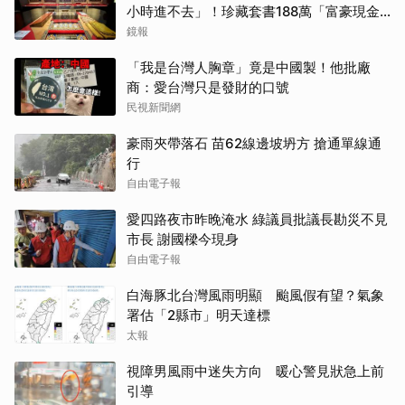
小時進不去」！珍藏套書188萬「富豪現金
買走」
鏡報
「我是台灣人胸章」竟是中國製！他批廠
商：愛台灣只是發財的口號
民視新聞網
豪雨夾帶落石 苗62線邊坡坍方 搶通單線通
行
自由電子報
愛四路夜市昨晚淹水 綠議員批議長勘災不見
市長 謝國樑今現身
自由電子報
白海豚北台灣風雨明顯 颱風假有望？氣象
署估「2縣市」明天達標
太報
視障男風雨中迷失方向 暖心警見狀急上前
引導