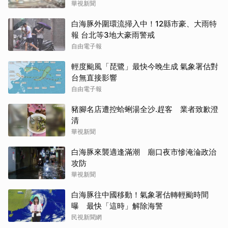
華視新聞
白海豚外圍環流掃入中！12縣市豪、大雨特
報 台北等3地大豪雨警戒
自由電子報
輕度颱風「琵鷺」最快今晚生成 氣象署估對
台無直接影響
自由電子報
豬腳名店遭控蛤蜊湯全沙.趕客 業者致歉澄
清
華視新聞
白海豚來襲適逢滿潮 廟口夜市慘淹淪政治
攻防
華視新聞
白海豚往中國移動！氣象署估轉輕颱時間
曝 最快「這時」解除海警
民視新聞網