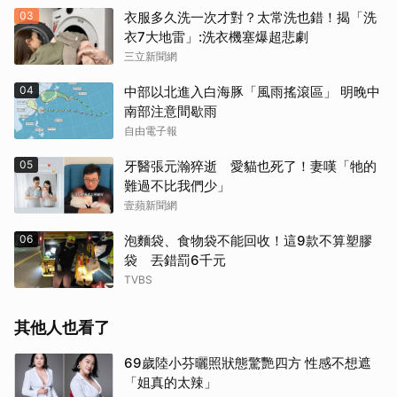
03
衣服多久洗一次才對？太常洗也錯！揭「洗
衣7大地雷」:洗衣機塞爆超悲劇
三立新聞網
04
中部以北進入白海豚「風雨搖滾區」 明晚中
南部注意間歇雨
自由電子報
05
牙醫張元瀚猝逝 愛貓也死了！妻嘆「牠的
難過不比我們少」
壹蘋新聞網
06
泡麵袋、食物袋不能回收！這9款不算塑膠
袋 丟錯罰6千元
TVBS
其他人也看了
69歲陸小芬曬照狀態驚艷四方 性感不想遮
「姐真的太辣」