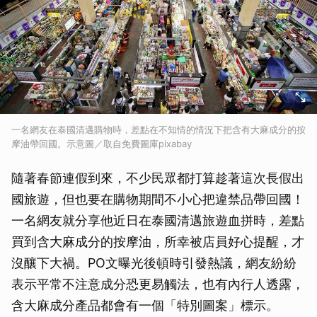
一名網友在泰國清邁購物時，差點在不知情的情況下把含有大麻成分的按
摩油帶回國。示意圖／取自免費圖庫pixabay
隨著春節連假到來，不少民眾都打算趁著這次長假出
國旅遊，但也要在購物期間不小心把違禁品帶回國！
一名網友就分享他近日在泰國清邁旅遊血拼時，差點
買到含大麻成分的按摩油，所幸被店員好心提醒，才
沒釀下大禍。PO文曝光後頓時引發熱議，網友紛紛
表示平常不注意成分恐更易觸法，也有內行人透露，
含大麻成分產品都會有一個「特別圖案」標示。