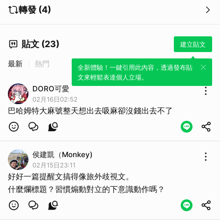
轉發 (4)
貼文 (23)
建立貼文
最新
熱門
全新體驗！一鍵引用此內容，透過發布貼
文來輕鬆表達個人立場。
DORO可愛
02月16日02:52
巴哈姆特大麻號整天想出去吸麻卻沒錢出去不了
侯建凱（Monkey)
02月15日23:11
好好一篇提醒文搞得像旅外歧視文。
什麼爛標題？習慣煽動對立的下意識動作嗎？