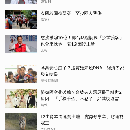
鏡週刊
泰國校園槍擊案 至少兩人受傷
路透社
慈濟被騙10億！郭台銘證詞揭「疫苗掮客」
也曾來找他 曝1原因沒上當
太報
蔣萬安心虛了？遭質疑未驗DNA 經濟學家
發文嗆爆
民視新聞網
婆媳隔空撕破臉？台玻夫人還原長子離世2
原因 「手機千金」不忍了：如其說還需要
離開嗎？
鏡報
12生肖本周運勢出爐 虎勇奪事業、財運雙
冠王
CTWANT