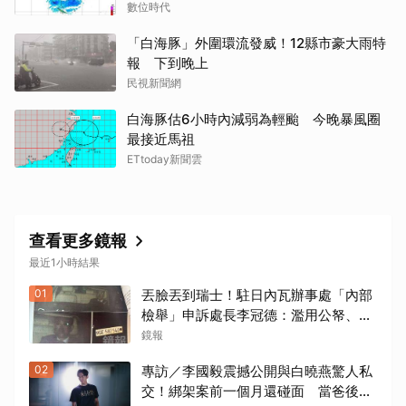
數位時代
「白海豚」外圍環流發威！12縣市豪大雨特
報 下到晚上
民視新聞網
白海豚估6小時內減弱為輕颱 今晚暴風圈
最接近馬祖
ETtoday新聞雲
查看更多鏡報
最近1小時結果
01
丟臉丟到瑞士！駐日內瓦辦事處「內部
檢舉」申訴處長李冠德：濫用公帑、職
場霸凌、超速仔拒繳罰單 外交部要查
鏡報
了
02
專訪／李國毅震撼公開與白曉燕驚人私
交！綁架案前一個月還碰面 當爸後甘