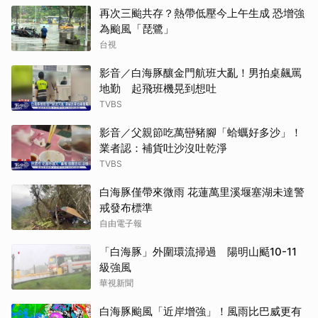
再次三颱共存？熱帶低壓今上午生成 恐增強
為颱風「琵鷺」
台視
影音／白海豚釀金門航班大亂！男拍桌飆罵
地勤 起飛班機晃到想吐
TVBS
影音／父親節吃萬巒豬腳「蛤蠣好多沙」！
業者認：補貨吐沙沒吐乾淨
TVBS
白海豚僅帶來微雨 花蓮萬里溪堰塞湖未達警
戒發布標準
自由電子報
「白海豚」外圍環流掃過 陽明山颳10-11
級強風
華視新聞
白海豚颱風「近岸增強」！風雨比巴威更有