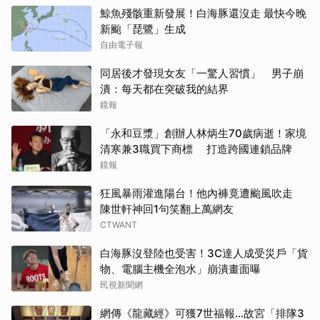
鯨魚殘骸重新發展！白海豚還沒走 最快今晚
新颱「琵鷺」生成
自由電子報
同居後才發現女友「一驚人習慣」 男子崩
潰：每天都在突破我的結界
鏡報
「永和豆漿」創辦人林炳生70歲病逝！家境
清寒兼3職買下商標 打造跨國連鎖品牌
鏡報
狂風暴雨灌進陽台！他內褲竟遭颱風吹走
陳世軒神回1句笑翻上萬網友
CTWANT
白海豚沒登陸也受害！3C達人成受災戶「貨
物、電腦主機全泡水」崩潰畫面曝
民視新聞網
網傳《龍藏經》可獲7世福報…故宮「排隊3