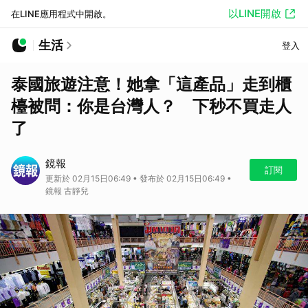
以LINE開啟
在LINE應用程式中開啟。
生活
登入
泰國旅遊注意！她拿「這產品」走到櫃
檯被問：你是台灣人？ 下秒不買走人
了
鏡報
訂閱
更新於 02月15日06:49 • 發布於 02月15日06:49 •
鏡報 古靜兒