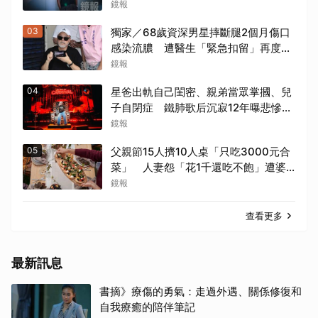
願「一輩子」親自接送小孩
鏡報
03
獨家／68歲資深男星摔斷腿2個月傷口
感染流膿 遭醫生「緊急扣留」再度動
刀！妻心力交瘁曝現況
鏡報
04
星爸出軌自己閨密、親弟當眾掌摑、兒
子自閉症 鐵肺歌后沉寂12年曝悲慘人
生
鏡報
05
父親節15人擠10人桌「只吃3000元合
菜」 人妻怨「花1千還吃不飽」遭婆
婆阻加菜
鏡報
查看更多
最新訊息
書摘》療傷的勇氣：走過外遇、關係修復和
自我療癒的陪伴筆記