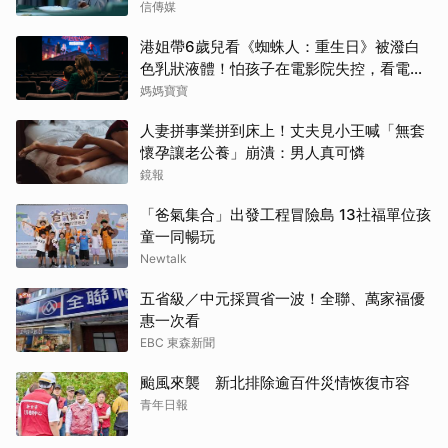
信傳媒
港姐帶6歲兒看《蜘蛛人：重生日》被潑白
色乳狀液體！怕孩子在電影院失控，看電影
前爸媽「必做3件事與3評估」
媽媽寶寶
人妻拼事業拼到床上！丈夫見小王喊「無套
懷孕讓老公養」崩潰：男人真可憐
鏡報
「爸氣集合」出發工程冒險島 13社福單位孩
童一同暢玩
Newtalk
五省級／中元採買省一波！全聯、萬家福優
惠一次看
EBC 東森新聞
颱風來襲 新北排除逾百件災情恢復市容
青年日報