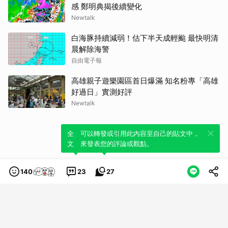
感 鄭明典揭後續變化
Newtalk
白海豚持續減弱！估下半天成輕颱 最快明清
晨解除海警
自由電子報
高雄親子遊樂園區首日爆滿 知名粉專「高雄
好過日」實測好評
Newtalk
全新體驗！一鍵引用此內容，透過發布貼
可以轉發或引用此內容至自己的貼文中，
文來輕鬆表達個人立場。
來發表您的評論或觀點。
140
23
27
類別
服務條款
隱私權政策
服務聲明
© LINE Plus Corporation