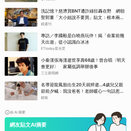
洗記憶？慈濟買BNT遭詐綠狂轟在野 網朝
聖郭董「大小姐說不要買」貼文：根本兩碼
事
鏡週刊
專訪／李國毅是白曉燕玩伴！揭「命案前幾
天出遊」從小認識白冰冰
ETtoday星光雲
取消
小秦漢張海漢逝世享壽68歲！曾合唱〈明天
會更好〉 家屬低調舉辦後事
三立新聞網
名導迎龍鳳胎出生20天就猝逝...4歲兒父親
節前夕喊：我沒爸爸！老師暖心一句話惹哭
遺孀
鏡報
由 AI 摘要
網友貼文AI摘要