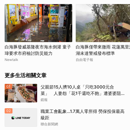
白海豚發威基隆夜市海水倒灌 童子
白海豚僅帶來微雨 花蓮萬里
瑋要求市府檢討防災能力
湖未達警戒發布標準
Newtalk
自由電子報
更多生活相關文章
01
父親節15人擠10人桌「只吃3000元合
菜」 人妻怨「花1千還吃不飽」遭婆婆阻加
菜
鏡報
02
職業工會亂象…1.7萬人零所得 勞保投保最高
級距
聯合新聞網