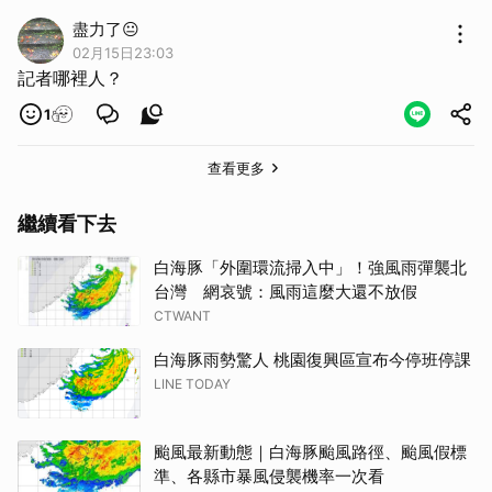
盡力了😐
02月15日23:03
記者哪裡人？
1
查看更多
繼續看下去
白海豚「外圍環流掃入中」！強風雨彈襲北
台灣 網哀號：風雨這麼大還不放假
CTWANT
白海豚雨勢驚人 桃園復興區宣布今停班停課
LINE TODAY
颱風最新動態｜白海豚颱風路徑、颱風假標
準、各縣市暴風侵襲機率一次看