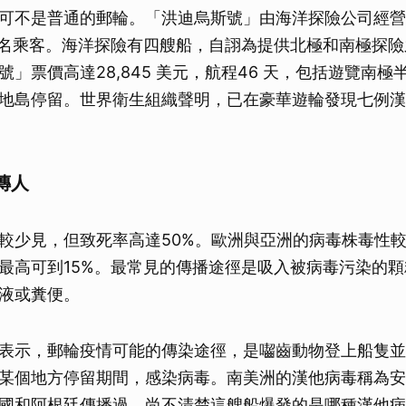
可不是普通的郵輪。「洪迪烏斯號」由海洋探險公司經營，
0 名乘客。海洋探險有四艘船，自詡為提供北極和南極探
」票價高達28,845 美元，航程46 天，包括遊覽南極
地島停留。世界衛生組織聲明，已在豪華遊輪發現七例漢
傳人
較少見，但致死率高達50%。歐洲與亞洲的病毒株毒性較
最高可到15%。最常見的傳播途徑是吸入被病毒污染的
液或糞便。
表示，郵輪疫情可能的傳染途徑，是囓齒動物登上船隻並
某個地方停留期間，感染病毒。南美洲的漢他病毒稱為安
國和阿根廷傳播過。尚不清楚這艘船爆發的是哪種漢他病