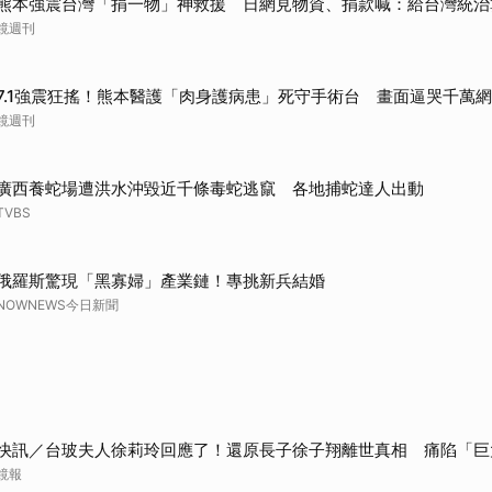
熊本強震台灣「捐一物」神救援 日網見物資、捐款喊：給台灣統治
鏡週刊
7.1強震狂搖！熊本醫護「肉身護病患」死守手術台 畫面逼哭千萬
鏡週刊
廣西養蛇場遭洪水沖毀近千條毒蛇逃竄 各地捕蛇達人出動
TVBS
俄羅斯驚現「黑寡婦」產業鏈！專挑新兵結婚
NOWNEWS今日新聞
快訊／台玻夫人徐莉玲回應了！還原長子徐子翔離世真相 痛陷「巨
鏡報