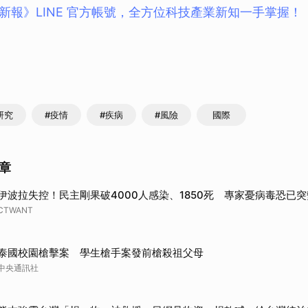
新報》LINE 官方帳號，全方位科技產業新知一手掌握！
取消
研究
#疫情
#疾病
#風險
國際
章
伊波拉失控！民主剛果破4000人感染、1850死 專家憂病毒恐已突
CTWANT
泰國校園槍擊案 學生槍手案發前槍殺祖父母
中央通訊社