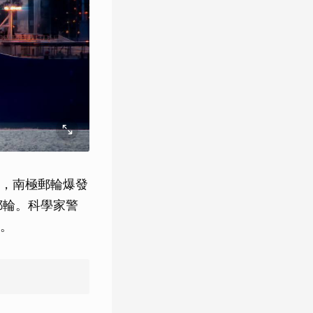
，南極郵輪爆發
郵輪。科學家警
。