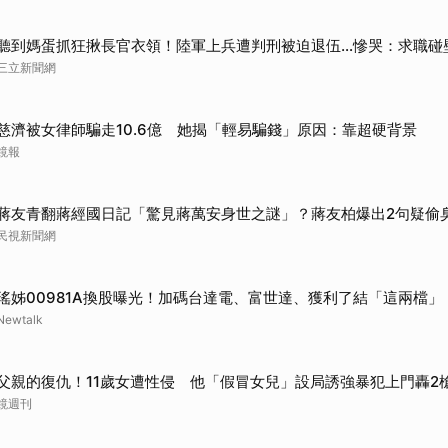
聽到媽蛋抓狂揪長官衣領！陸軍上兵遭判刑被迫退伍…慘哭：求職碰
三立新聞網
慈濟被女律師騙走10.6億 她揭「輕易騙錢」原因：靠超硬背景
鏡報
蔣友青翻蔣經國日記「驚見蔣萬安身世之謎」？蔣友柏爆出2句疑偷
民視新聞網
瑤姊00981A換股曝光！加碼台達電、富世達、獲利了結「這兩檔」
Newtalk
父親的復仇！11歲女遭性侵 他「假冒女兒」設局誘強暴犯上門轟2
鏡週刊