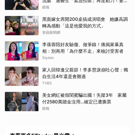
流膿 遭醫生「緊急扣留」再度動刀！妻心
力交瘁曝現況
鏡報
黑面嫁女席開200桌搞成演唱會 她嫌高調
轉為感動「這是他愛我的方式」
壹蘋新聞網
李蒨蓉陪好友驗傷、做筆錄！痛揭家暴真
相：別再用「為什麼不走」來檢討受害者
Styletc
家人回韓逢父親節！李多慧淚崩吐心聲：獨
自生活4年還是會難過
TVBS
美女網紅被假閨蜜騙出國！失蹤3年 家屬
付2580萬贖金沒用…確定已遭撕票
鏡報