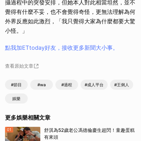
攝過程中的突發安排，但她本人對此相當坦然，並不
覺得有什麼不妥，也不會覺得奇怪，更無法理解為何
外界反應如此激烈，「我只覺得大家為什麼都要大驚
小怪。」
點我加ETtoday好友，接收更多新聞大小事。
查看原始文章
#節目
#wa
#過程
#成人平台
#王俐人
娛樂
更多娛樂相關文章
01
舒淇為52歲老公馮德倫慶生超閃！童趣蛋糕
有來頭