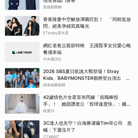
他雙喜臨門當爸
壹蘋新聞網
香蕉辣妻中空解放渾圓巨肚！ 「同框尪放
閃」絕美孕婦寫真曝光
ETtoday星光雲
網紅老爸父親節特映 王識賢享女兒愛心晚
餐感幸福
中央通訊社
2026 SBS夏日歌謠大戰登場！Stray
Kids、BABYMONSTER都將登台演出 陣
容直播時間一次看
緯來娛樂新聞
42歲情色片女星宣布閃嫁「前職棒投
手」！ 她甜讚老公「投球速度快」：擄獲
我的心
鏡週刊
3C達人也失守！白海豚灌爆Tim哥公司 急
喊：下週沒片了
CTWANT