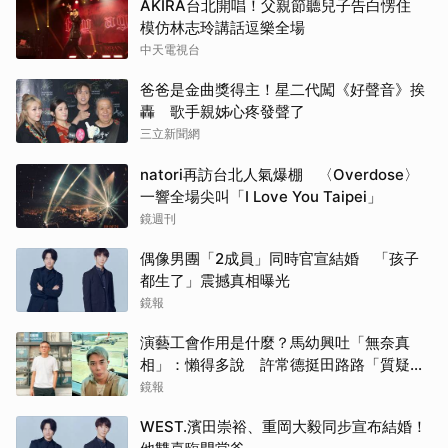
AKIRA台北開唱！父親節聽兒子告白愣住
模仿林志玲講話逗樂全場
中天電視台
爸爸是金曲獎得主！星二代闖《好聲音》挨
轟 歌手親姊心疼發聲了
三立新聞網
natori再訪台北人氣爆棚 〈Overdose〉
一響全場尖叫「I Love You Taipei」
鏡週刊
偶像男團「2成員」同時官宣結婚 「孩子
都生了」震撼真相曝光
鏡報
演藝工會作用是什麼？馬幼興吐「無奈真
相」：懶得多說 許常德挺田路路「質疑曹
雨婷神隱」
鏡報
WEST.濱田崇裕、重岡大毅同步宣布結婚！