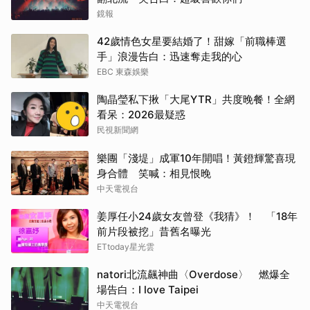
鏡報
42歲情色女星要結婚了！甜嫁「前職棒選
手」浪漫告白：迅速奪走我的心
EBC 東森娛樂
陶晶瑩私下揪「大尾YTR」共度晚餐！全網
看呆：2026最疑惑
民視新聞網
樂團「淺堤」成軍10年開唱！黃鐙輝驚喜現
身合體 笑喊：相見恨晚
中天電視台
姜厚任小24歲女友曾登《我猜》！ 「18年
前片段被挖」昔舊名曝光
ETtoday星光雲
natori北流飆神曲〈Overdose〉 燃爆全
場告白：I love Taipei
中天電視台