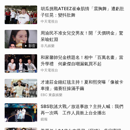
胡瓜挑戰ATEEZ崔傘肌情「震胸舞」遭虧肚
子狂晃：變抖肚舞
中天電視台
周渝民不准女兒交男友！開「天價聘金」驚
呆喻虹淵
影音
非凡娛樂
和家馨帥兒金榜題名！相中「百萬名畫」當
升學禮 何豪傑自嘲漏氣買不起
中天電視台
才連莊金鐘紅毯主持！夏和熙突曝「像被卡
車撞」備賽狂操滿手繭
EBC 東森娛樂
SBS歌謠大戰／放送事故？主持人喊：我們
再一次嗎 工作人員衝上台全播出
鏡報