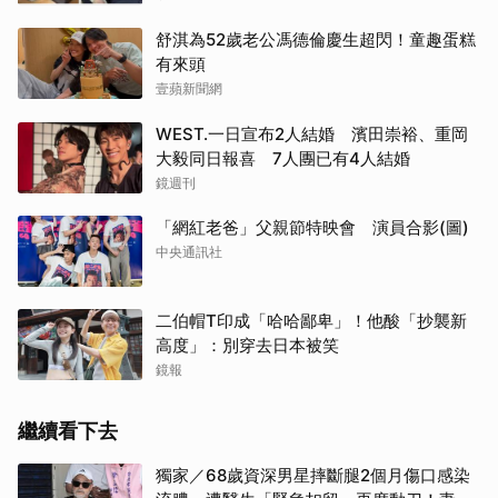
舒淇為52歲老公馮德倫慶生超閃！童趣蛋糕
有來頭
壹蘋新聞網
WEST.一日宣布2人結婚 濱田崇裕、重岡
大毅同日報喜 7人團已有4人結婚
鏡週刊
「網紅老爸」父親節特映會 演員合影(圖)
中央通訊社
二伯帽T印成「哈哈鄙卑」！他酸「抄襲新
高度」：別穿去日本被笑
鏡報
繼續看下去
獨家／68歲資深男星摔斷腿2個月傷口感染