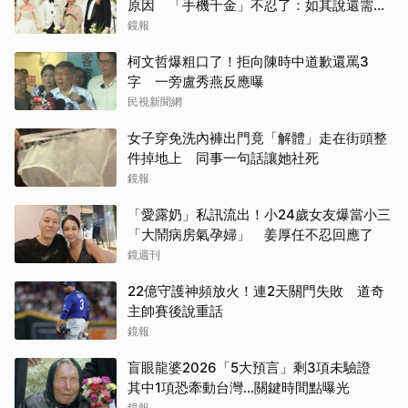
原因 「手機千金」不忍了：如其說還需要
離開嗎？
鏡報
柯文哲爆粗口了！拒向陳時中道歉還罵3
字 一旁盧秀燕反應曝
民視新聞網
女子穿免洗內褲出門竟「解體」走在街頭整
件掉地上 同事一句話讓她社死
鏡報
「愛露奶」私訊流出！小24歲女友爆當小三
「大鬧病房氣孕婦」 姜厚任不忍回應了
鏡週刊
22億守護神頻放火！連2天關門失敗 道奇
主帥賽後說重話
鏡報
盲眼龍婆2026「5大預言」剩3項未驗證
其中1項恐牽動台灣...關鍵時間點曝光
鏡報