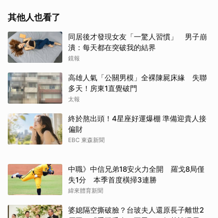
其他人也看了
同居後才發現女友「一驚人習慣」 男子崩
潰：每天都在突破我的結界
鏡報
高雄人氣「公關男模」全裸陳屍床緣 失聯
多天！房東1直覺破門
太報
終於熬出頭！4星座好運爆棚 準備迎貴人接
偏財
EBC 東森新聞
中職》中信兄弟18安火力全開 羅戈8局僅
失1分 本季首度橫掃3連勝
緯來體育新聞
婆媳隔空撕破臉？台玻夫人還原長子離世2