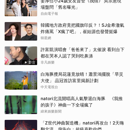
姜厚任小24歲女友昔登《我猜》 吳宗憲現
場盤問「舊名曝光」
自由電子報
韓國地方政府竟把國旗印反？！SJ金希澈氣
炸痛罵「X瘋了吧」，崔始源也發聲挺爆
韓星網
許富凱演唱會「爸爸來了」太催淚 看到台下
都在哭本人認了哭到吃鼻涕
影音
非凡娛樂
白海豚攪局花蓮竟放晴！蕭景鴻擺脫「旱災
大使」 品冠首訪富里揭新計劃
中天電視台
natori北流開唱高人氣擊退白海豚 《我推
的孩子》神曲一下全場瘋了
緯來娛樂新聞
「Z世代神曲製造機」natori再攻台！2天嗨
翻北流 突告白：超級喜歡你們