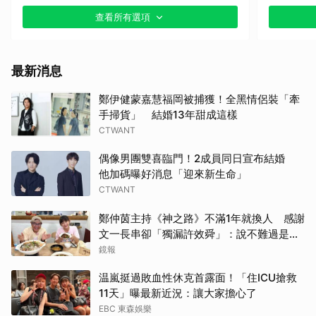
查看所有選項
最新消息
鄭伊健蒙嘉慧福岡被捕獲！全黑情侶裝「牽
手掃貨」 結婚13年甜成這樣
CTWANT
偶像男團雙喜臨門！2成員同日宣布結婚
他加碼曝好消息「迎來新生命」
CTWANT
鄭仲茵主持《神之路》不滿1年就換人 感謝
文一長串卻「獨漏許效舜」：說不難過是騙
取消
人的
鏡報
温嵐挺過敗血性休克首露面！「住ICU搶救
11天」曝最新近況：讓大家擔心了
EBC 東森娛樂