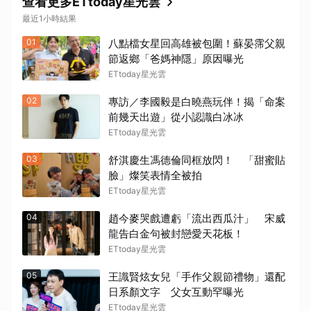
查看更多ETtoday星光雲
最近1小時結果
01
八點檔女星回高雄被包圍！蘇晏霈父親
節返鄉「爸媽神隱」原因曝光
ETtoday星光雲
02
專訪／李國毅是白曉燕玩伴！揭「命案
前幾天出遊」從小認識白冰冰
ETtoday星光雲
03
舒淇慶生馮德倫同框放閃！ 「甜蜜貼
臉」燦笑表情全被拍
ETtoday星光雲
04
趙今麥哭戲遭虧「流出西瓜汁」 宋威
龍告白金句被封戀愛天花板！
ETtoday星光雲
05
王識賢炫女兒「手作父親節禮物」還配
日系顏文字 父女互動罕曝光
ETtoday星光雲