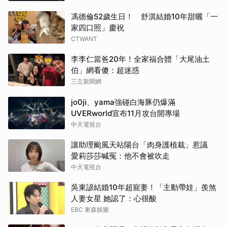
馮德倫52歲生日！ 舒淇結婚10年甜曬「一
家四口照」慶祝
CTWANT
李李仁當爸20年！全家福合體「大尾油土
伯」網看傻：超迷惑
三立新聞網
jo0ji、yama強碰白海豚仍爆滿
UVERworld宣布11月攻台開專場
中天電視台
讓助理颱風天站陽台「肉身護植栽」惹議
愛莉莎莎喊冤：他不會被吹走
中天電視台
吳東諺結婚10年超寵妻！「主動帶娃」羨煞
人妻女星 她認了：心很酸
EBC 東森娛樂