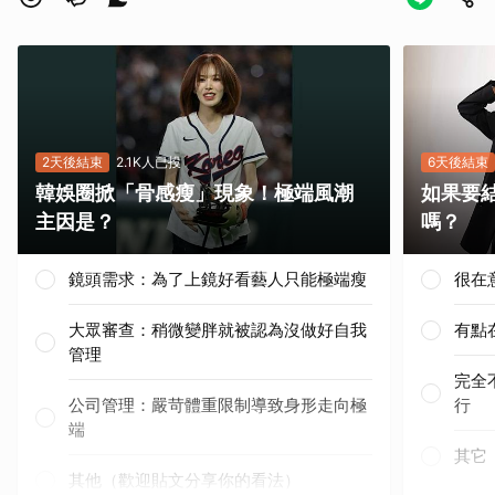
2天後結束
2.1K人已投
6天後結束
韓娛圈掀「骨感瘦」現象！極端風潮
如果要
主因是？
嗎？
鏡頭需求：為了上鏡好看藝人只能極端瘦
很在
大眾審查：稍微變胖就被認為沒做好自我
有點
管理
完全
公司管理：嚴苛體重限制導致身形走向極
行
端
其它
其他（歡迎貼文分享你的看法）