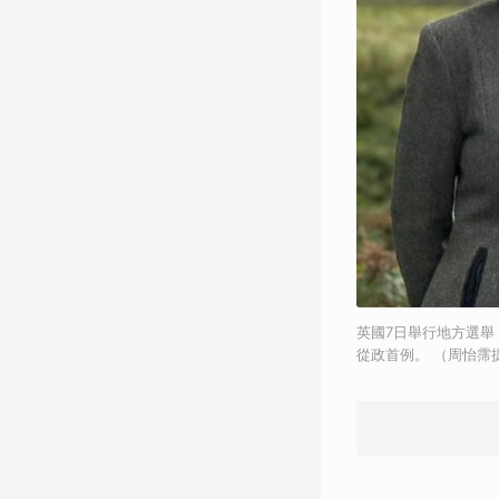
英國7日舉行地方選舉
從政首例。 （周怡霈提