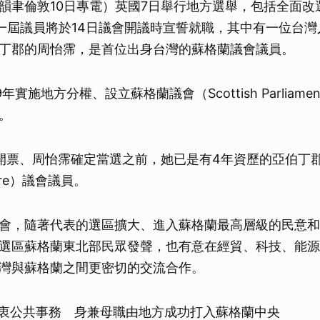
韻聿倫敦10日專電）英國7日舉行地方選舉，包括全面改
新一屆議員將於14日議會開議時宣誓就職，其中有一位台
丁郡的周怡霈，是首位出身台灣的蘇格蘭議會議員。
年實施地方分權、設立蘇格蘭議會（Scottish Parliam
。
開票、周怡霈確定當選之前，她已是有4年資歷的亞伯丁
hire）議會議員。
會，隨著代表的選區擴大、進入蘇格蘭最高層級的民意和
選區蘇格蘭東北部民眾發聲，也有意在經貿、科技、能源
灣與蘇格蘭之間更密切的交流合作。
衷公共事務 身兼母職由地方成功打入蘇格蘭中央