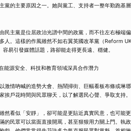
主黨的主要原因之一。她與黨工、支持者一整年勤跑基層
取消
由民主黨是位居政治光譜中間的政黨，而不往左右極端偏
多人。這樣的作風雖然不如右翼英國改革黨（Reform U
arty）容易引發媒體話題，路卻能走得更長遠、穩健。
在能源安全、科技和教育領域深具合作潛力
以激情吶喊的造勢大會、熱鬧掃街、巨幅看板布條或琳瑯
家挨戶花時間與民眾聊天，以了解選民心聲、爭取支持。
雖然看似「安靜」，卻可能是更貼近真實民意，也可能更
滿的民眾可以當面直接開罵，甚至狠狠用力關上門。執政
抱怨，他們常常得先花許多力氣克服民眾對黨魁、首相施凱