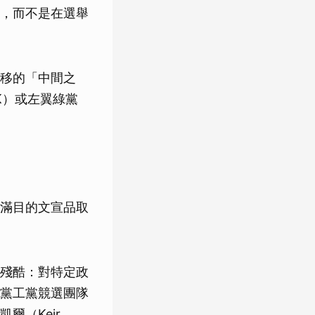
，而不是在選舉
移的「中間之
K）或左翼綠黨
滿目的文宣品取
殘酷：對特定政
黨工黨競選團隊
爾（Keir