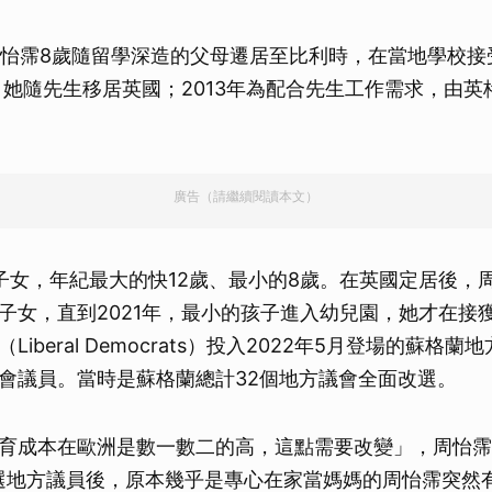
的周怡霈8歲隨留學深造的父母遷居至比利時，在當地學校
後，她隨先生移居英國；2013年為配合先生工作需求，由
廣告（請繼續閱讀本文）
子女，年紀最大的快12歲、最小的8歲。在英國定居後，
子女，直到2021年，最小的孩子進入幼兒園，她才在接
iberal Democrats）投入2022年5月登場的蘇格
會議員。當時是蘇格蘭總計32個地方議會全面改選。
育成本在歐洲是數一數二的高，這點需要改變」，周怡霈
當選地方議員後，原本幾乎是專心在家當媽媽的周怡霈突然