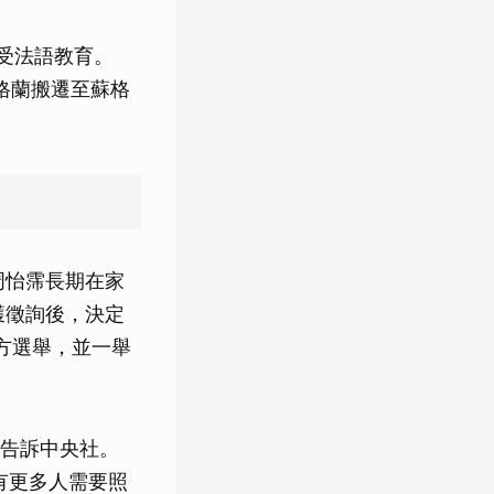
接受法語教育。
英格蘭搬遷至蘇格
周怡霈長期在家
獲徵詢後，決定
蘭地方選舉，並一舉
告訴中央社。
有更多人需要照