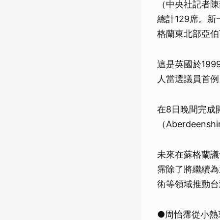
（中央社記者陳
總計129席。
格蘭東北部亞伯
這是英國於1999
人當選議員首例
在8日晚間完成
（Aberdeens
未來在蘇格蘭議
霈除了將繼續為
術等領域推動台
●周怡霈從小熱