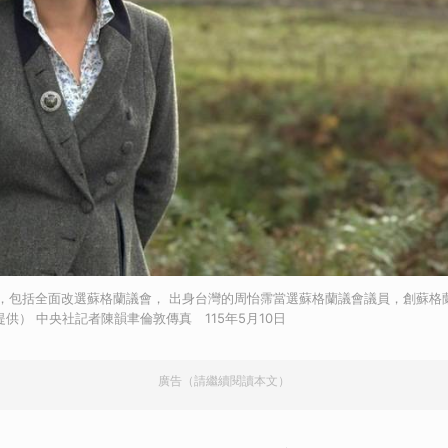
，包括全面改選蘇格蘭議會， 出身台灣的周怡霈當選蘇格蘭議會議員，創蘇格
供） 中央社記者陳韻聿倫敦傳真 115年5月10日
廣告（請繼續閱讀本文）