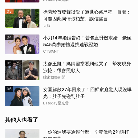
03
徐莉玲首發聲談愛子過世心路歷程 自曝：
可能因此同情張柏芝、誤信謠言
太報
04
小刀14年婚姻告終！昔包直升機求婚 豪砸
545萬辦婚禮還找連戰證婚
CTWANT
05
太像王凱！媽媽靈堂看到他哭了 摯友現身
淚憶：很會照顧人
緯來娛樂新聞
06
女團解散27年回來了！回歸家庭驚人現況曝
光：肚子先碰到肚子
ETtoday星光雲
其他人也看了
「你的油我要通報什麼」？黃偉哲2句話打