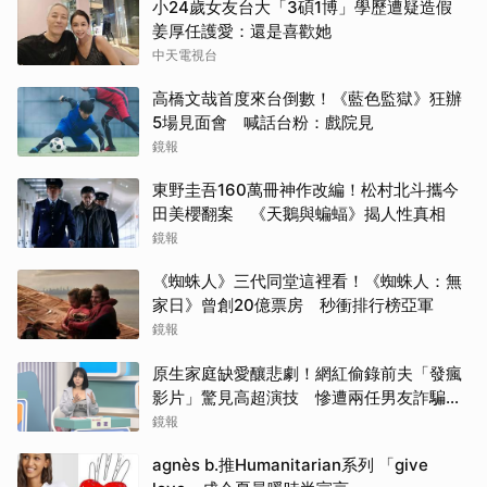
小24歲女友台大「3碩1博」學歷遭疑造假
姜厚任護愛：還是喜歡她
中天電視台
高橋文哉首度來台倒數！《藍色監獄》狂辦
5場見面會 喊話台粉：戲院見
鏡報
東野圭吾160萬冊神作改編！松村北斗攜今
田美櫻翻案 《天鵝與蝙蝠》揭人性真相
鏡報
《蜘蛛人》三代同堂這裡看！《蜘蛛人：無
家日》曾創20億票房 秒衝排行榜亞軍
鏡報
原生家庭缺愛釀悲劇！網紅偷錄前夫「發瘋
影片」驚見高超演技 慘遭兩任男友詐騙
2000多萬
鏡報
agnès b.推Humanitarian系列 「give