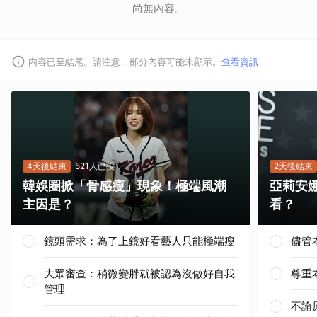
尚無內容。
內容已至結尾。請注意，部分內容可能未顯示。
查看資訊
取消
4天後結束
521人已投
2天後結束
韓娛圈掀「骨感瘦」現象！極端風潮
亞莉安
主因是？
看？
鏡頭需求：為了上鏡好看藝人只能極端瘦
儘管
大眾審查：稍微變胖就被認為沒做好自我
尊重
管理
不論