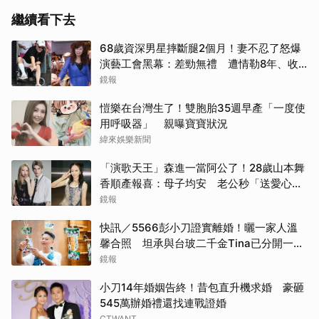
繼續看下去
68歲資深男星摔斷腿2個月！妻不忍了怒爆
演藝工會黑幕：差勁無禮 遭情勒8年、收
二手探病禮
鏡報
愷樂在台灣生了！雙胞胎35週早產「一度使
用呼吸器」 親曝寶寶狀況
緯來娛樂新聞
「演歌天王」森進一當阿公了！28歲山本舞
香順產報喜：母子均安 老公秒「送愛心」
閃炸
鏡報
快訊／5566彭小刀證實離婚！曬一家人溫
馨合照 坦承與台玻二千金Tina已分開一段
時間
鏡報
小刀14年婚姻告終！昔包直升機求婚 豪砸
545萬辦婚禮還找連戰證婚
CTWANT