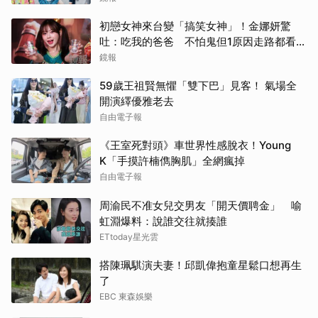
初戀女神來台變「搞笑女神」！金娜妍驚
吐：吃我的爸爸 不怕鬼但1原因走路都看地
上
鏡報
59歲王祖賢無懼「雙下巴」見客！ 氣場全
開演繹優雅老去
自由電子報
《王室死對頭》車世界性感脫衣！Young
K「手摸許楠儁胸肌」全網瘋掉
自由電子報
周渝民不准女兒交男友「開天價聘金」 喻
虹淵爆料：說誰交往就揍誰
ETtoday星光雲
搭陳珮騏演夫妻！邱凱偉抱童星鬆口想再生
了
EBC 東森娛樂