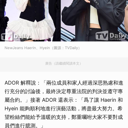
NewJeans Haerin、Hyein（圖源：TVDaily）
廣告（請繼續閱讀本文）
ADOR 解釋說：「兩位成員和家人經過深思熟慮和進
行充分的討論後，最終決定尊重法院的判決並遵守專
屬合約。」接著 ADOR 還表示：「爲了讓 Haerin 和
Hyein 能夠順利地進行演藝活動，將盡最大努力。希
望粉絲們能給予溫暖的支持，鄭重囑咐大家不要對成
員們進行臆測。」