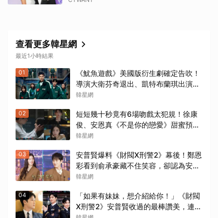
查看更多韓星網
最近1小時結果
01
《魷魚遊戲》美國版衍生劇確定告吹！
導演大衛芬奇退出、凱特布蘭琪出演傳
聞也破局
韓星網
02
短短幾十秒竟有6場吻戲太犯規！徐康
俊、安恩真《不是你的戀愛》甜蜜預告
公開，網友直呼：太期待了！
韓星網
03
安普賢爆料《財閥X刑警2》幕後！鄭恩
彩看到俞承豪藏不住笑容，卻認為安普
賢只是「搞笑男」
韓星網
04
「如果有妹妹，想介紹給你！」《財閥
X刑警2》安普賢收過的最棒讚美，連哥
哥們都認證的好品格～
韓星網