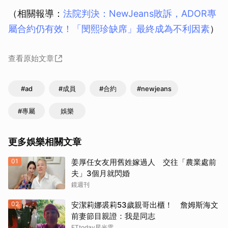
（相關報導：
法院判決：NewJeans敗訴，ADOR專
屬合約仍有效！「閔熙珍缺席」最終成為不利因素
）
查看原始文章
#ad
#成員
#合約
#newjeans
#專屬
娛樂
更多娛樂相關文章
01
姜厚任女友用舊姓嫁過人 交往「農業處前
夫」3個月就閃婚
鏡週刊
02
安潔莉娜裘莉53歲親哥出櫃！ 詹姆斯海文
前妻節目親證：我是同志
ETtoday星光雲