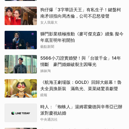
狗仔爆「3字華語天王」有私生子！鍵盤柯
南矛頭指向周杰倫，公司不忍怒發聲
女人我最大
獅門影業積極推動《麥可傑克森》續集 擬今
年底至明年初開拍
藝點新聞
5566小刀證實婚變！與「台玻千金」14年
情斷 豪門婚姻破裂主因曝光
姊妹淘
《航海王劇場版：GOLD》回歸大銀幕！魯
夫全員換新裝 滿島光、菜菜緒驚喜獻聲
鏡報
時人：「蜘蛛人」湯姆霍蘭德與辛蒂亞已辦
派對慶祝結婚
中央通訊社