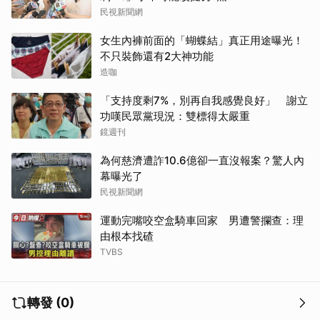
民視新聞網
女生內褲前面的「蝴蝶結」真正用途曝光！
不只裝飾還有2大神功能
造咖
「支持度剩7%，別再自我感覺良好」 謝立
功嘆民眾黨現況：雙標得太嚴重
鏡週刊
為何慈濟遭詐10.6億卻一直沒報案？驚人內
幕曝光了
民視新聞網
運動完嘴咬空盒騎車回家 男遭警攔查：理
由根本找碴
TVBS
轉發 (0)