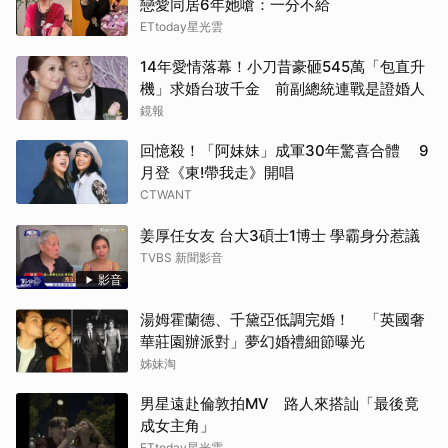
戀愛同居6年她嗆：一分不給
ETtoday星光雲
14年愛情落幕！小刀昔豪砸545萬「包直升
機」求婚台玻千金 前副總統連戰是證婚人
鏡報
回憶殺！「阿妹妹」成軍30年驚喜合體 9
月登《東!帶我走》開唱
CTWANT
姜厚任女友 台大3碩士1博士 學霸身分惹議
TVBS 新聞影音
影音
湯姆霍蘭德、千黛亞低調完婚！ 「英國奢
華莊園辦派對」夢幻婚禮細節曝光
姊妹淘
男星遠赴倫敦拍MV 路人來搭訕「最後竟
成女主角」
ETtoday星光雲