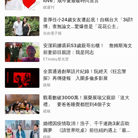
love」成今夏最暖時尚宣言
鏡週刊
姜厚任小24歲女友遭起底！自稱台大「3碩1
博」查無論文…驚爆曾是「花花公主」
自由電子報
安潔莉娜裘莉53歲親哥出櫃！ 詹姆斯海文
前妻節目親證：我是同志
ETtoday星光雲
全票通過創華語片紀錄！阮經天《狂忘警
探》再傳捷報 入圍多倫多影展
鏡報
觀看數破3000萬！展榮展瑞父親節「送大
禮」 要爸爸睡覺都想到4個子女
鏡報
婚禮因疫情取消！浩子、千千連跑3家店助
圓夢 《請世界吃桌》前往紐約遇上「最多
限制」
鏡報