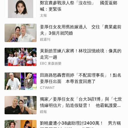
鄭宜農參戰浪人祭「沒在怕」 國蛋返鄉
喊：更緊張
太報
姜厚任女友用舊姓嫁過人 交往「農業處前
夫」3個月就閃婚
鏡週刊
黃新皓苦練八家將！林玟誼憶繞境：像真的
走完一趟
EBC 東森娛樂
田路路怒轟曹雨婷「不配當理事長」！點名
姜厚任出面 本尊首度回應了
CTWANT
獨家／姜厚任女友「台大3碩1博」與「七世
情緣明信片」陷造假疑雲！ 他霸氣護愛：
她是文盲我也喜歡！
鏡報
劉曉慶遭小38歲助理討2400萬！ 男方稱