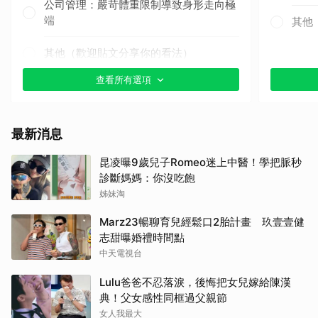
公司管理：嚴苛體重限制導致身形走向極
端
其他
其他（歡迎貼文分享你的看法）
查看所有選項
最新消息
昆凌曝9歲兒子Romeo迷上中醫！學把脈秒
診斷媽媽：你沒吃飽
姊妹淘
Marz23暢聊育兒經鬆口2胎計畫 玖壹壹健
志甜曝婚禮時間點
中天電視台
Lulu爸爸不忍落淚，後悔把女兒嫁給陳漢
典！父女感性同框過父親節
女人我最大