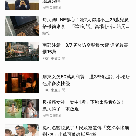
臉盧秀燕
民視新聞網
每天傳LINE關心！她2天聯絡不上25歲兒急
搭機衝東京 「聽1句話」當場心碎...結局看
哭網
鏡報
南部注意！8/7演習防空警報大響 違者最高
罰15萬
EBC 東森新聞
屏東女欠50萬高利貸！遭3惡煞追討 小吃店
包廂多次性侵
EBC 東森新聞
反指標女神「看中1股」下秒重跌近6％！一
票人抖了：求放過
民視新聞網
挺柯名醫也急了！民眾黨驚傳「支持率慘崩
剩7%」小草可能改挺另1黨