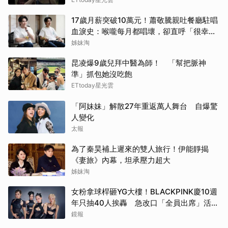
17歲月薪突破10萬元！蕭敬騰親吐餐廳駐唱
血淚史：喉嚨每月都唱壞，卻直呼「很幸
福」
姊妹淘
昆凌爆9歲兒拜中醫為師！ 「幫把脈神
準」抓包她沒吃飽
ETtoday星光雲
「阿妹妹」解散27年重返萬人舞台 自爆驚
人變化
太報
為了秦昊補上遲來的雙人旅行！伊能靜揭
《妻旅》內幕，坦承壓力超大
姊妹淘
女粉拿球桿砸YG大樓！BLACKPINK慶10週
年只抽40人挨轟 急改口「全員出席」活動
場地曝光了
鏡報