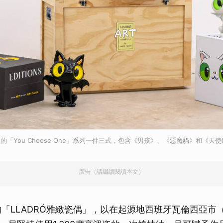
」的「You Choose One」系列一件三式，包含《男孩》、《惡魔貓》和《天
廣告（請繼續閱讀本文）
的「LLADRÓ雅緻瓷偶」，以在起源地西班牙瓦倫西亞市（Va