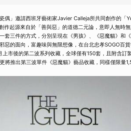
瓷偶」邀請西班牙藝術家Javier Calleja所共同創作的「You
其創作起源來自於「善與惡」的道德二元論，意即人無時
一套三件的方式，分別呈現在《男孩》、《惡魔貓》和《
邪惡的面向，富趣味與無限想像，在台北忠孝SOGO百
月上市後的第二波系列收藏，全球僅有150套，且附含訂
，更將推出第三波單件《惡魔貓》藝品收藏，同樣僅限量1,5