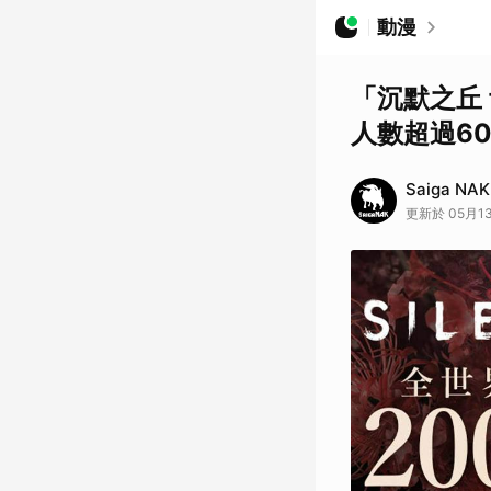
動漫
「沉默之丘
人數超過6
Saiga NAK
更新於 05月13日