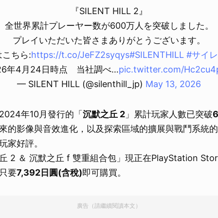
『SILENT HILL 2』
全世界累計プレーヤー数が600万人を突破しました。
プレイいただいた皆さまありがとうございます。
こちら:
https://t.co/JeFZ2syqys
#SILENTHILL
#サイ
026年4月24日時点 当社調べ…
pic.twitter.com/Hc2cu
— SILENT HILL (@silenthill_jp)
May 13, 2026
024年10月發行的「
沉默之丘 2
」累計玩家人數已突破
來的影像與音效進化，以及探索區域的擴展與戰鬥系統的
玩家好評。
2 ＆ 沉默之丘 f 雙重組合包」現正在PlayStation St
只要
7,392日圓(含稅)
即可購買。
廣告（請繼續閱讀本文）