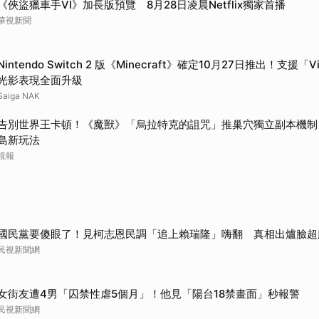
《俠盜獵車手VI》加長版預覽 8月28日凌晨Netflix獨家首播
華視新聞
Nintendo Switch 2 版《Minecraft》確定10月27日推出！支援「Vib
光影表現全面升級
Saiga NAK
告別世界王卡頓！《魔獸》「烏拉特克的詛咒」推巢穴獨立副本機制
島新玩法
鏡報
國民黨要傻眼了！見柯志恩民調「追上賴瑞隆」嗨翻 真相出爐臉超
民視新聞網
女街友遭4男「囚禁性虐5個月」！他見「陽台18禁畫面」秒報警
民視新聞網