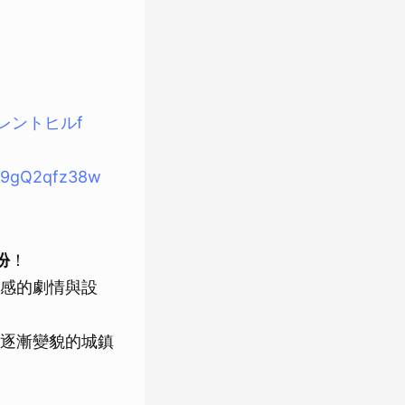
レントヒルf
m/9gQ2qfz38w
份
！
感的劇情與設
逐漸變貌的城鎮