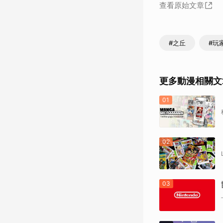
查看原始文章
#之丘
#玩
更多動漫相關文
01
02
03