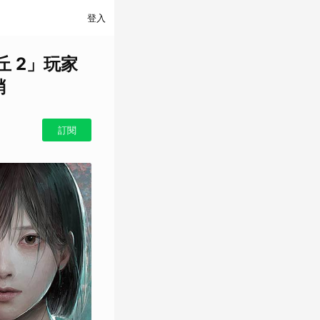
登入
丘 2」玩家
銷
訂閱