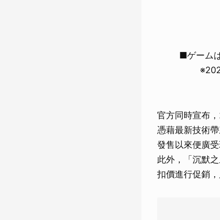
■ゲームは
※2
官方同時宣布，2
憑藉最新技術帶
發售以來便廣受
此外，「沉默之丘 
扣價進行促銷，