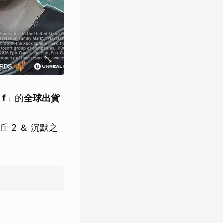
f
」的
全球出貨
 2 ＆ 沉默之