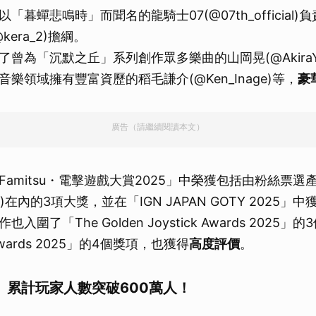
「暮蟬悲鳴時」而聞名的龍騎士07(@07th_official
kera_2)擔綱。
曾為「沉默之丘」系列創作眾多樂曲的山岡晃(@AkiraYa
樂領域擁有豐富資歷的稻毛謙介(@Ken_Inage)等，
豪
廣告（請繼續閱讀本文）
amitsu・電擊遊戲大賞2025」中榮獲包括由粉絲票選產生
GOTY)在內的3項大獎，並在「IGN JAPAN GOTY 2025
入圍了「The Golden Joystick Awards 2025
Awards 2025」的4個獎項，也獲得
高度評價
。
」累計玩家人數突破600萬人！