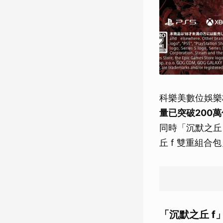
科樂美數位娛樂株
量已突破200萬
同時「沉默之丘 
丘 f 雙重組
「沉默之丘 f