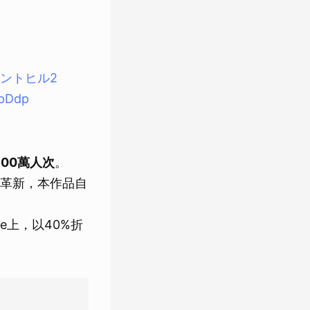
レントヒル2
4pDdp
600萬人次
。
革新，本作品自
ore上，以40%折