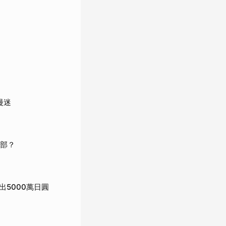
漫迷
哪部？
5000萬日圓