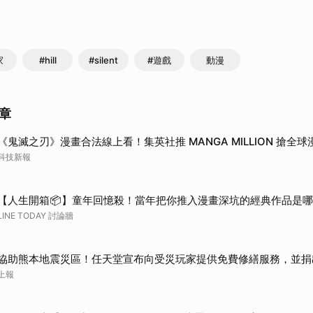
家
#hill
#silent
#遊戲
動漫
章
《鬼滅之刃》漫畫合法線上看！集英社推 MANGA MILLION 搶全球
科技新報
【人生開箱📦】童年回憶殺！當年把你推入漫畫深坑的經典作品是
LINE TODAY 討論牆
協助熊本地震災區！任天堂宣布向受災玩家提供免費修繕服務，並捐出
上報