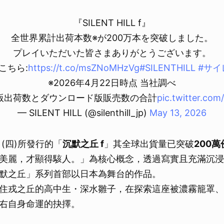
『SILENT HILL f』
全世界累計出荷本数※が200万本を突破しました。
プレイいただいた皆さまありがとうございます。
こちら:
https://t.co/msZNoMHzVg
#SILENTHILL
#サイ
※2026年4月22日時点 当社調べ
版出荷数とダウンロード版販売数の合計
pic.twitter.co
— SILENT HILL (@silenthill_jp)
May 13, 2026
日(四)所發行的「
沉默之丘 f
」其全球出貨量已突破
200萬
美麗，才顯得駭人。」為核心概念，透過寫實且充滿沉浸
默之丘」系列首部以日本為舞台的作品。
住戎之丘的高中生・深水雛子，在探索這座被濃霧籠罩、
右自身命運的抉擇。