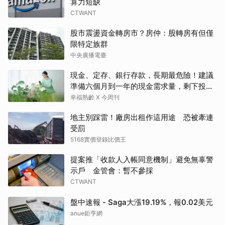
算力短缺
CTWANT
股市震盪資金轉房市？房仲：股轉房有但僅
限特定族群
中央廣播電臺
現金、定存、銀行存款，長期最危險！建議
準備六個月到一年的現金需求量，剩下投資
這2個
幸福熟齡 X 今周刊
地主別踩雷！廠房出租作這用途 恐被牽連
受罰
5168實價登錄比價王
提案推「收款人入帳同意機制」避免無辜警
示戶 金管會：暫不參採
CTWANT
盤中速報 - Saga大漲19.19%，報0.02美元
anue鉅亨網