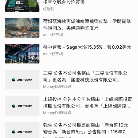
多空交戰台股陷震盪
鏡週刊
荷姆茲海峽再爆油輪遭飛彈攻擊！伊朗提條
件拒開放、美伊談判陷僵局
anue鉅亨網
盤中速報 - Saga大漲15.35%，報0.02美元
anue鉅亨網
三晃 公告本公司名稱由「三晃股份有限公
司」更名為「國慶科技股份有限公司」，公
告期間：115年07月01日至115年9月30日。
MoneyDJ理財網
上緯投控 公告本公司名稱由「上緯國際投資
控股股份有限公司」更名為「上緯國際控股
股份有限公司」，公告期間：115年6月11日
MoneyDJ理財網
至115年9月10日。
強生 公告本公司股票面額由「新台幣10元」
變更為「新台幣5元」公告期間：115年7月