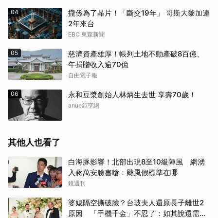
04
攏係為了晶片！「斷交19年」 哥斯大黎加連
2年來台
EBC 東森新聞
05
慈濟資產雄厚！帳列土地不動產破8百億、
年捐贈收入逾70億
自由電子報
06
永和豆漿創始人林炳生去世 享壽70歲！
anue鉅亨網
其他人也看了
白海豚影響！北部出現8至10級陣風 網湧
入蔣萬安臉書嗆：颱風假標準在哪
鏡週刊
婆媳隔空撕破臉？台玻夫人還原長子離世2
原因 「手機千金」不忍了：如其說還需要