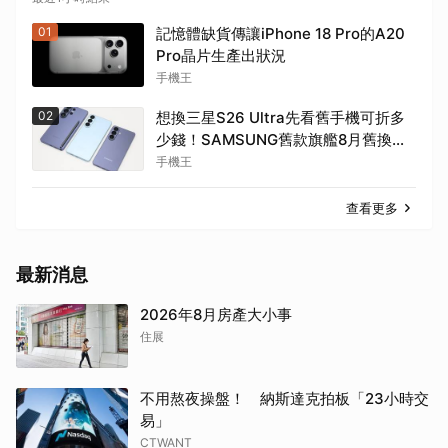
01
記憶體缺貨傳讓iPhone 18 Pro的A20
Pro晶片生產出狀況
手機王
02
想換三星S26 Ultra先看舊手機可折多
少錢！SAMSUNG舊款旗艦8月舊換新
價格參考
手機王
查看更多
最新消息
2026年8月房產大小事
住展
不用熬夜操盤！ 納斯達克拍板「23小時交
易」
CTWANT