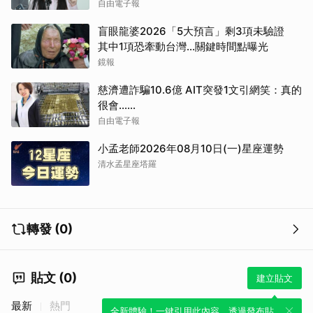
自由電子報
盲眼龍婆2026「5大預言」剩3項未驗證
其中1項恐牽動台灣...關鍵時間點曝光
鏡報
慈濟遭詐騙10.6億 AIT突發1文引網笑：真的
很會……
自由電子報
小孟老師2026年08月10日(一)星座運勢
清水孟星座塔羅
轉發 (0)
貼文 (0)
建立貼文
最新
熱門
全新體驗！一鍵引用此內容，透過發布貼