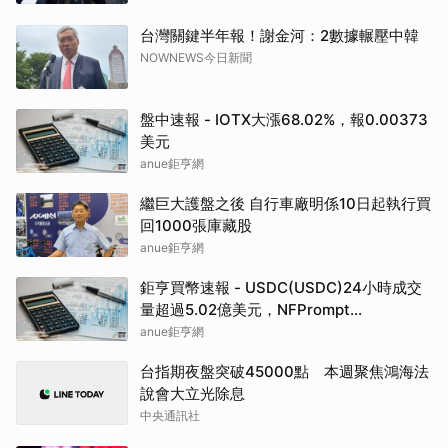
台灣關鍵半年報！謝金河：2數據輾壓中韓
NOWNEWS今日新聞
盤中速報 - IOTX大漲68.02%，報0.00373
美元
anue鉅亨網
繼巨大護盤之後 自行車廠明係10日起執行買
回1000張庫藏股
anue鉅亨網
鉅亨買幣速報 - USDC(USDC)24小時成交
量超過5.02億美元，NFPrompt
Token(NFP)24小時漲幅達66.2%
anue鉅亨網
台指期夜盤突破45000點 本週聚焦鴻海法
說會大立光除息
中央通訊社