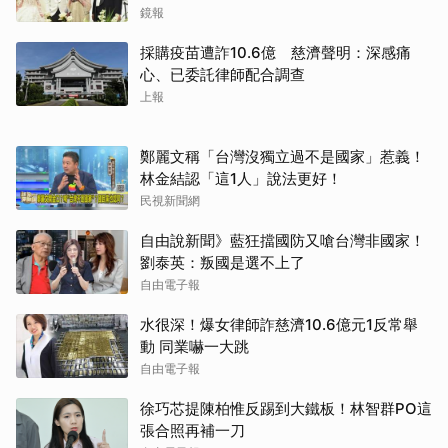
離開嗎？
鏡報
採購疫苗遭詐10.6億 慈濟聲明：深感痛
心、已委託律師配合調查
上報
鄭麗文稱「台灣沒獨立過不是國家」惹義！
林金結認「這1人」說法更好！
民視新聞網
取消
自由說新聞》藍狂擋國防又嗆台灣非國家！
劉泰英：叛國是選不上了
自由電子報
水很深！爆女律師詐慈濟10.6億元1反常舉
動 同業嚇一大跳
自由電子報
徐巧芯提陳柏惟反踢到大鐵板！林智群PO這
張合照再補一刀