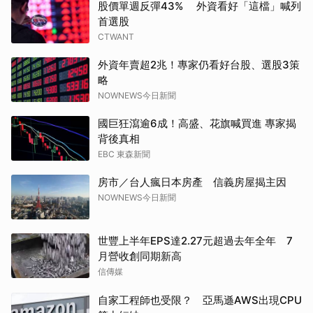
股價單週反彈43% 外資看好「這檔」喊列
首選股
CTWANT
外資年賣超2兆！專家仍看好台股、選股3策
略
NOWNEWS今日新聞
國巨狂瀉逾6成！高盛、花旗喊買進 專家揭
背後真相
EBC 東森新聞
房市／台人瘋日本房產 信義房屋揭主因
NOWNEWS今日新聞
世豐上半年EPS達2.27元超過去年全年 7
月營收創同期新高
信傳媒
自家工程師也受限？ 亞馬遜AWS出現CPU