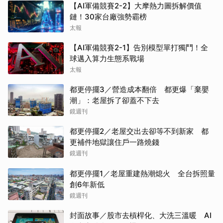
【AI軍備競賽2-2】大摩熱力圖拆解價值
鏈！30家台廠強勢霸榜
太報
【AI軍備競賽2-1】告別模型單打獨鬥！全
球邁入算力生態系戰場
太報
都更停擺3／營造成本翻倍 都更爆「棄嬰
潮」：老屋拆了卻蓋不下去
鏡週刊
都更停擺2／老屋交出去卻等不到新家 都
更補件地獄讓住戶一路燒錢
鏡週刊
都更停擺1／老屋重建熱潮熄火 全台拆照量
創6年新低
鏡週刊
封面故事／股市去槓桿化、大洗三溫暖 AI