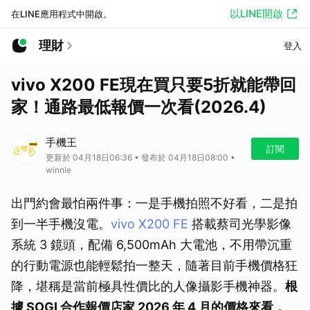
以LINE開啟
在LINE應用程式中開啟。
理財
登入
vivo X200 FE現在買只要5折就能帶回
家！通路最低報價一次看(2026.4)
手機王
訂閱
更新於 04月18日06:36 • 發布於 04月18日08:00 •
winnie
出門約會最怕兩件事：一是手機拍照不好看，二是拍
到一半手機沒電。
vivo X200 FE
搭載蔡司光學影像
系統 3 鏡頭，配備 6,500mAh 大電池，不用帶沉重
的行動電源也能輕鬆拍一整天，隨著目前手機價格狂
降，堪稱是當前極具性價比的人像攝影手機神器。
根
據 SOGI 合作報價店家 2026 年 4 月的價格來看，