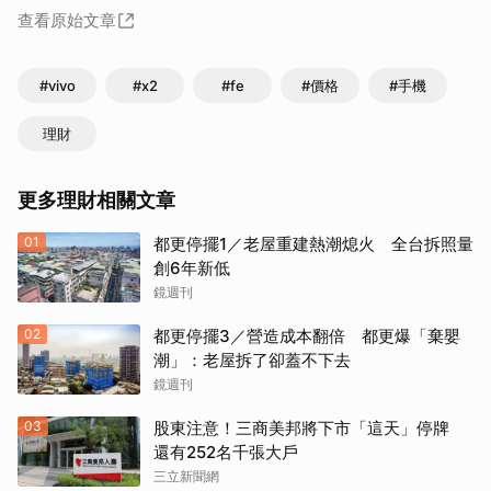
查看原始文章
#vivo
#x2
#fe
#價格
#手機
理財
更多理財相關文章
01
都更停擺1／老屋重建熱潮熄火 全台拆照量
創6年新低
鏡週刊
02
都更停擺3／營造成本翻倍 都更爆「棄嬰
潮」：老屋拆了卻蓋不下去
鏡週刊
03
股東注意！三商美邦將下市「這天」停牌
還有252名千張大戶
三立新聞網