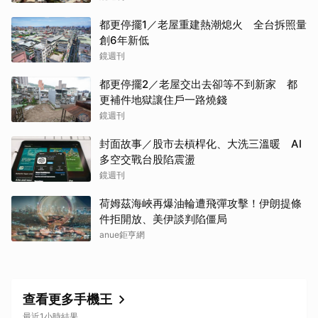
都更停擺1／老屋重建熱潮熄火 全台拆照量
創6年新低
鏡週刊
都更停擺2／老屋交出去卻等不到新家 都
更補件地獄讓住戶一路燒錢
鏡週刊
封面故事／股市去槓桿化、大洗三溫暖 AI
多空交戰台股陷震盪
鏡週刊
荷姆茲海峽再爆油輪遭飛彈攻擊！伊朗提條
件拒開放、美伊談判陷僵局
anue鉅亨網
查看更多手機王
最近1小時結果