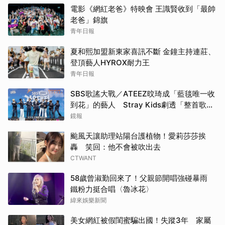
電影《網紅老爸》特映會 王識賢收到「最帥
老爸」錦旗
青年日報
夏和熙加盟新東家喜訊不斷 金鐘主持連莊、
登頂藝人HYROX耐力王
青年日報
SBS歌謠大戰／ATEEZ旼琦成「藍毯唯一收
到花」的藝人 Stray Kids劇透「整首歌名
講出來」嚇到主持人
鏡報
颱風天讓助理站陽台護植物！愛莉莎莎挨
轟 笑回：他不會被吹出去
CTWANT
58歲曾淑勤回來了！父親節開唱強碰暴雨
鐵粉力挺合唱〈魯冰花〉
緯來娛樂新聞
美女網紅被假閨蜜騙出國！失蹤3年 家屬