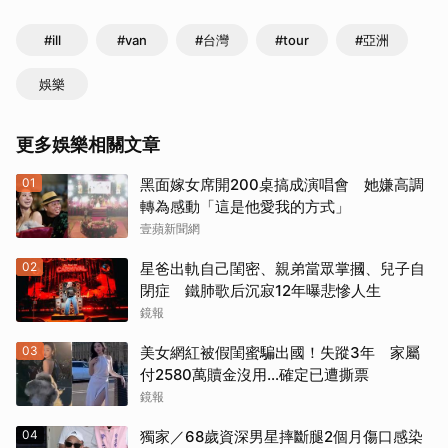
#ill
#van
#台灣
#tour
#亞洲
娛樂
更多娛樂相關文章
01
黑面嫁女席開200桌搞成演唱會 她嫌高調
轉為感動「這是他愛我的方式」
壹蘋新聞網
02
星爸出軌自己閨密、親弟當眾掌摑、兒子自
閉症 鐵肺歌后沉寂12年曝悲慘人生
鏡報
03
美女網紅被假閨蜜騙出國！失蹤3年 家屬
付2580萬贖金沒用…確定已遭撕票
鏡報
04
獨家／68歲資深男星摔斷腿2個月傷口感染