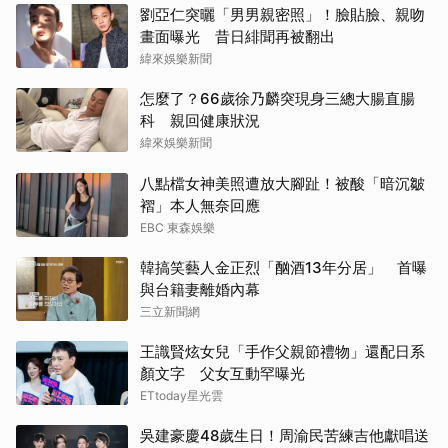
劉亞仁突曬「男男親密照」！臉貼臉、親吻
畫面曝光 昔日緋聞再被翻出
緯來娛樂新聞
怎麼了？66歲徐乃麟突現身三總大腸直腸
科 親回健康狀況
緯來娛樂新聞
八點檔女神美照遭放大腳趾！被酸「暗沉皺
褶」本人無奈回應
EBC 東森娛樂
韓搞笑藝人金正烈「酗酒13年分居」 首曝
與台籍妻離婚內幕
三立新聞網
王識賢炫女兒「手作父親節禮物」還配日系
顏文字 父女互動罕曝光
ETtoday星光雲
吳建豪慶48歲生日！周渝民苦練吉他獻唱送