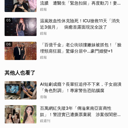
流膿 遭醫生「緊急扣留」再度動刀！妻心
力交瘁曝現況
鏡報
05
温嵐敗血性休克險死！ICU搶救11天「消失
近3個月」 病癒首露面現況全說了
鏡報
06
「百億千金」老公街頭摟嫩妹被抓包！「臉
埋頸肩狂親」驚爆分居中...豪門婚變+1
鏡報
其他人也看了
AI短劇成癮？長輩狂追停不下來，子女崩潰
「角色對調」！專家警告恐陷腦腐
造咖
百萬網紅失蹤3年「傳淪東南亞富商性
奴」！警證實已遭撕票棄屍 涉案假閨密近
況曝光
鏡週刊