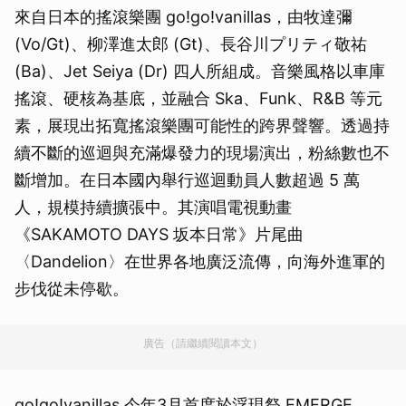
來自日本的搖滾樂團 go!go!vanillas，由牧達彌
(Vo/Gt)、柳澤進太郎 (Gt)、長谷川プリティ敬祐
(Ba)、Jet Seiya (Dr) 四人所組成。音樂風格以車庫
搖滾、硬核為基底，並融合 Ska、Funk、R&B 等元
素，展現出拓寬搖滾樂團可能性的跨界聲響。透過持
續不斷的巡迴與充滿爆發力的現場演出，粉絲數也不
斷增加。在日本國內舉行巡迴動員人數超過 5 萬
人，規模持續擴張中。其演唱電視動畫
《SAKAMOTO DAYS 坂本日常》片尾曲
〈Dandelion〉在世界各地廣泛流傳，向海外進軍的
步伐從未停歇。
廣告（請繼續閱讀本文）
go!go!vanillas 今年3月首度於浮現祭 EMERGE