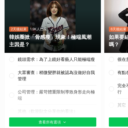
2天後結束
1.9K人已投
6天後結束
韓娛圈掀「骨感瘦」現象！極端風潮
如果要
主因是？
嗎？
鏡頭需求：為了上鏡好看藝人只能極端瘦
很在
大眾審查：稍微變胖就被認為沒做好自我
有點
管理
完全
公司管理：嚴苛體重限制導致身形走向極
行
端
其它
其他（歡迎貼文分享你的看法）
查看所有選項