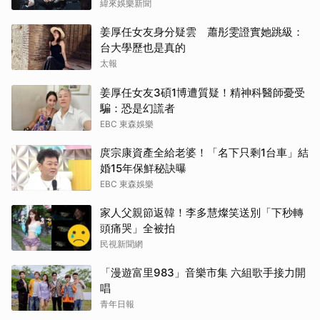
緯來娛樂新聞
姜厚任女友身分疑雲 蕭彤雯證實她跳級：
台大學歷也是真的
太報
姜厚任女友3碩1博遭質疑！精神科醫師憂受
騙：恐是幻謊者
EBC 東森娛樂
庹宗康資產全給老婆！「名下只剩1台車」結
婚15年保鮮秘訣曝
EBC 東森娛樂
家人父親節返韓！李多慧燦笑送別「下秒轉
頭痛哭」全被拍
民視新聞網
「漫遊富里983」音樂市集 六組歌手接力開
唱
青年日報