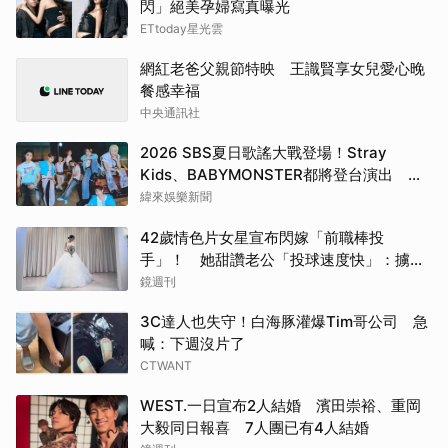
閃」絕美孕婦寫真曝光
ETtoday星光雲
網紅老爸父親節特映 王識賢享女兒愛心晚
餐感幸福
中央通訊社
2026 SBS夏日歌謠大戰登場！Stray
Kids、BABYMONSTER都將登台演出 陣
容直播時間一次看
緯來娛樂新聞
42歲情色片女星宣布閃嫁「前職棒投
手」！ 她甜讚老公「投球速度快」：擄獲
我的心
鏡週刊
3C達人也失守！白海豚灌爆Tim哥公司 急
喊：下週沒片了
CTWANT
WEST.一日宣布2人結婚 濱田崇裕、重岡
大毅同日報喜 7人團已有4人結婚