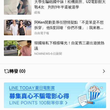
大學生騙砲國中妹！松機廁所、U2電影館大
戰4次 判刑1年半還被退學
鏡報
阿Ken開剿姜厚任戀情疑點「不是笨是不想
拆穿」 他5度回嗆「你們不懂」：我來教育
你們
自由電子報
韓國瑜私下模樣曝光！自駕舊三菱出遊掀熱
議
NOWNEWS今日新聞
取消
轉發 (0)