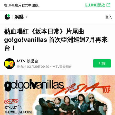
以LINE開啟
在LINE應用程式中開啟。
娛樂
登入
熱血唱紅《坂本日常》片尾曲
go!go!vanillas 首次亞洲巡迴7月再來
台！
MTV 娛樂台
訂閱
發布於 03月29日09:20 • MTV音樂頻道