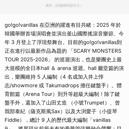
廣告（請繼續閱讀本文）
go!go!vanillas 在亞洲的躍進有目共睹：2025 年於
韓國舉辦首場演唱會並演出釜山國際搖滾音樂節、今
年 3 月登上了浮現祭舞台。目前的go!go!vanillas則
正在進行以最新作品為題的 「SCARY MONSTERS
TOUR 2025-2026」 的巡迴演出，也是樂團史上最
大規模的全日本hall ＆ arena 巡迴。hall 廳堂篇的演
出，樂團維持 5 人編制（4 名成加入井上惇
志/showmore 或 Takumadrops 擔任鍵盤手）。體
育館篇（Arena Tour）則升等超級大編制！除了鍵
盤手外，還加入了山田丈造 （小號Trumpet）、曾
我部泰紀（薩克斯風Sax）以及大渕愛子（小提琴
Fiddle），總計 9 人的歷代最大編制「vanillas
9」，將展現出前所未有的豪華管弦樂融合聲響；目