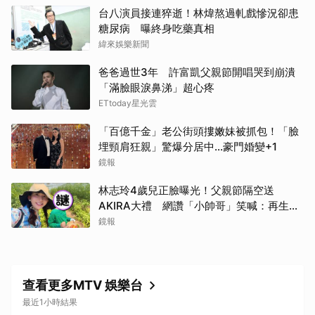
台八演員接連猝逝！林煒熬過軋戲慘況卻患
糖尿病 曝終身吃藥真相
緯來娛樂新聞
爸爸過世3年 許富凱父親節開唱哭到崩潰
「滿臉眼淚鼻涕」超心疼
ETtoday星光雲
「百億千金」老公街頭摟嫩妹被抓包！「臉
埋頸肩狂親」驚爆分居中...豪門婚變+1
鏡報
林志玲4歲兒正臉曝光！父親節隔空送
AKIRA大禮 網讚「小帥哥」笑喊：再生一
個
鏡報
查看更多MTV 娛樂台
最近1小時結果