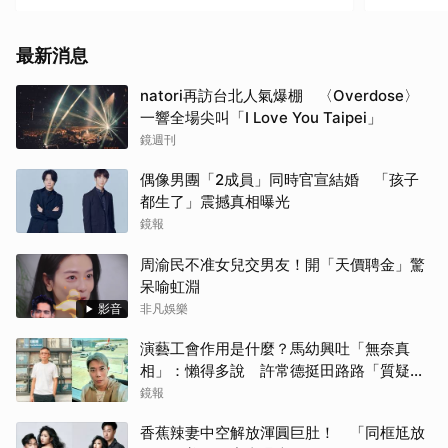
最新消息
natori再訪台北人氣爆棚 〈Overdose〉
一響全場尖叫「I Love You Taipei」
鏡週刊
偶像男團「2成員」同時官宣結婚 「孩子
都生了」震撼真相曝光
鏡報
周渝民不准女兒交男友！開「天價聘金」驚
呆喻虹淵
影音
非凡娛樂
演藝工會作用是什麼？馬幼興吐「無奈真
相」：懶得多說 許常德挺田路路「質疑曹
雨婷神隱」
鏡報
香蕉辣妻中空解放渾圓巨肚！ 「同框尪放