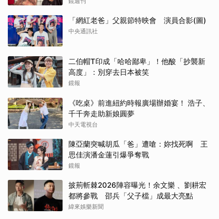
鏡週刊
「網紅老爸」父親節特映會 演員合影(圖)
中央通訊社
二伯帽T印成「哈哈鄙卑」！他酸「抄襲新
高度」：別穿去日本被笑
鏡報
《吃桌》前進紐約時報廣場辦婚宴！ 浩子、
千千奔走助新娘圓夢
中天電視台
陳亞蘭突喊胡瓜「爸」遭嗆：妳找死啊 王
思佳演潘金蓮引爆爭奪戰
鏡報
披荊斬棘2026陣容曝光！余文樂 、劉耕宏
都將參戰 邵兵「父子檔」成最大亮點
緯來娛樂新聞