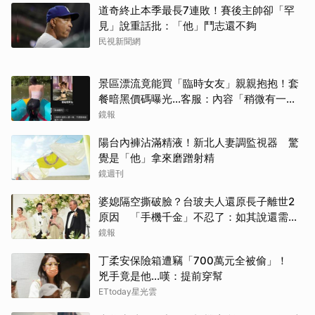
道奇終止本季最長7連敗！賽後主帥卻「罕
見」說重話批：「他」鬥志還不夠
民視新聞網
景區漂流竟能買「臨時女友」親親抱抱！套
餐暗黑價碼曝光…客服：內容「稍微有一點
尺度」
鏡報
陽台內褲沾滿精液！新北人妻調監視器 驚
覺是「他」拿來磨蹭射精
鏡週刊
婆媳隔空撕破臉？台玻夫人還原長子離世2
原因 「手機千金」不忍了：如其說還需要
離開嗎？
鏡報
丁柔安保險箱遭竊「700萬元全被偷」！
兇手竟是他...嘆：提前穿幫
ETtoday星光雲