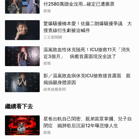
付2580萬贖金沒用…確定已遭撕票
鏡報
驚爆騷擾橋本愛！佐藤二朗爆騷擾爭議 大
搜查線衍生劇被迫喊停
三立新聞網
温嵐敗血性休克險死！ICU搶救11天「消失
近3個月」 病癒首露面現況全說了
鏡報
影／温嵐敗血病休克ICU搶救後首露面 親
揭搞砸身體原因
緯來娛樂新聞
繼續看下去
星爸出軌自己閨密、親弟當眾掌摑、兒子自
閉症 鐵肺歌后沉寂12年曝悲慘人生
鏡報