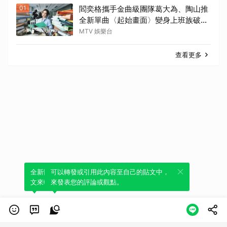
01
閻奕格攜手金曲級團隊葛大為、陶山推
全新單曲〈起始畫面〉變身上班族破關
冒險
MTV 娛樂台
查看更多
全新體驗！一鍵引用此內容，透過發布貼
可以轉發或引用此內容至自己的貼文中，
文來輕鬆表達個人立場。
來發表您的評論或觀點。
類別