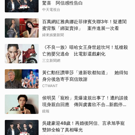
驚喜 阿信感性告白
中天電視台
百萬網紅雅典娜赴菲律賓失聯3年！疑遭閨
蜜背叛「綁架賣掉」 案件進展一次看
緯來娛樂新聞
《不良一族》嘻哈女王身世超坎坷！尪槍殺
亡抱嬰兒逃命 比電影還戲劇化
三立新聞網
黃仁勳狂讚華莎「連新歌都知道」 她得知
身分後急寄手寫信致謝
CTWANT
侯明昊「寵粉」竟爆違規出事了！遭約談後
現身親自回應 傳與虞書欣不合...新戲停拍
真相曝光
鏡報
吳建豪迎48歲！再婚後阿信、言承旭爭寵
雙帥全輸了真相曝光