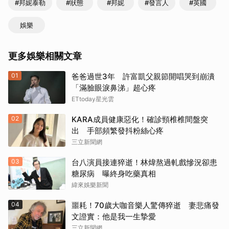
#邦妮泰勒
#狀態
#邦妮
#發言人
#英國
娛樂
更多娛樂相關文章
01
爸爸過世3年 許富凱父親節開唱哭到崩潰
「滿臉眼淚鼻涕」超心疼
ETtoday星光雲
02
KARA成員健康惡化！確診頸椎椎間盤突
出 手部頻繁發抖粉絲心疼
三立新聞網
03
台八演員接連猝逝！林煒熬過軋戲慘況卻患
糖尿病 曝終身吃藥真相
緯來娛樂新聞
04
噩耗！70歲大咖音樂人驚傳猝逝 妻悲痛發
文證實：他是我一生摯愛
三立新聞網