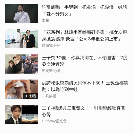
許富凱唱一半哭到一把鼻涕一把眼淚 喊話
「愛不分男女」
太報
「花系列」林煒半百轉職砸身家！攜女友現
身拋震撼彈 豪言「公司3年後公開上市」
自由電子報
王子突PO圖：你與我同在、不怕遭害！2度
發文洩近況
民視新聞網
洪詩吃飯突崩潰哭到停不下來！ 玉兔歪樓笑
翻：以為吃到牛蛙
影音
非凡娛樂
王子神隱8月二度發文！ 引用聖經吐真實
心聲
ETtoday星光雲