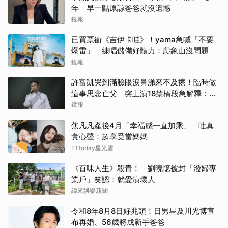
年 早一點原諒爸爸就沒遺憾
鏡報
已買票衝《吉伊卡哇》！yama急喊「不要
爆雷」 練唱儲備好體力：爬象山沒問題
鏡報
許富凱哭到滿臉眼淚鼻涕來不及擦！臨時做
這事思念亡父 突上演18禁橋段急解釋：這
是放煙火
鏡報
焦凡凡產後4月「幸福感一直加乘」 吐真
實心聲：超享受當媽媽
ETtoday星光雲
《百味人生》殺青！ 劉曉憶被封「潑婦專
業戶」笑認：就愛演壞人
緯來娛樂新聞
令和8年8月8日好兆頭！日男星及川光博宣
布再婚、56歲將成新手爸爸