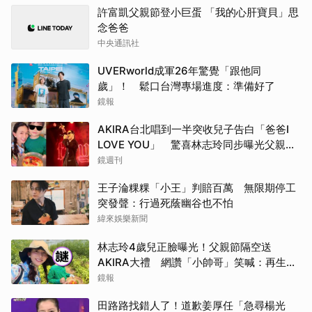
許富凱父親節登小巨蛋 「我的心肝寶貝」思
念爸爸
中央通訊社
UVERworld成軍26年驚覺「跟他同
歲」！ 鬆口台灣專場進度：準備好了
鏡報
AKIRA台北唱到一半突收兒子告白「爸爸I
LOVE YOU」 驚喜林志玲同步曝光父親節
「披薩蛋糕」
鏡週刊
王子淪粿粿「小王」判賠百萬 無限期停工
突發聲：行過死蔭幽谷也不怕
緯來娛樂新聞
林志玲4歲兒正臉曝光！父親節隔空送
AKIRA大禮 網讚「小帥哥」笑喊：再生一
個
鏡報
田路路找錯人了！道歉姜厚任「急尋楊光