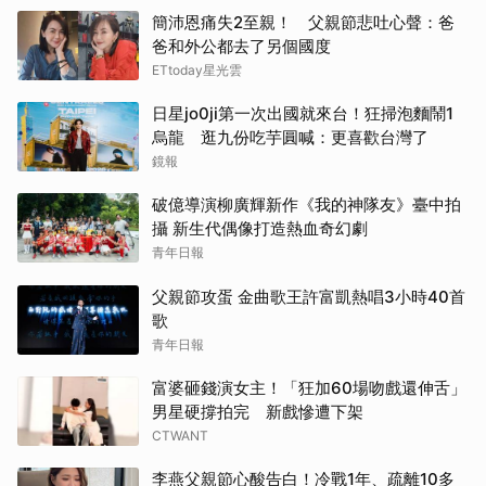
簡沛恩痛失2至親！ 父親節悲吐心聲：爸
爸和外公都去了另個國度
ETtoday星光雲
日星jo0ji第一次出國就來台！狂掃泡麵鬧1
烏龍 逛九份吃芋圓喊：更喜歡台灣了
鏡報
破億導演柳廣輝新作《我的神隊友》臺中拍
攝 新生代偶像打造熱血奇幻劇
青年日報
父親節攻蛋 金曲歌王許富凱熱唱3小時40首
歌
青年日報
富婆砸錢演女主！「狂加60場吻戲還伸舌」
男星硬撐拍完 新戲慘遭下架
CTWANT
李燕父親節心酸告白！冷戰1年、疏離10多