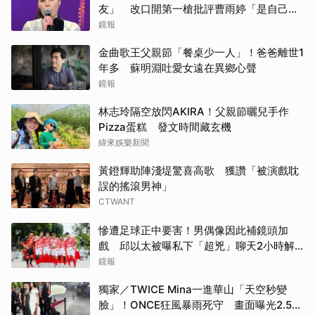
友」 改口開第一槍批評曹雨婷「是自己太
衝動」
鏡報
金曲歌王父親節「餐桌少一人」！爸爸離世1
年多 蘇明淵吐愛女遠在異鄉心聲
鏡報
林志玲隔空放閃AKIRA！父親節曬兒手作
Pizza蛋糕 發文時間藏玄機
緯來娛樂新聞
黃鐙輝助陣淺堤驚喜高歌 獲讚「被演戲耽
誤的搖滾男神」
CTWANT
慘遭足球正中要害！男偶像因此補鏡頭加
戲 邱以太被曝私下「超兇」聊天2小時解
心結
鏡報
獨家／TWICE Mina一進華山「天空秒變
臉」！ONCE狂風暴雨死守 畫面曝光2.5萬