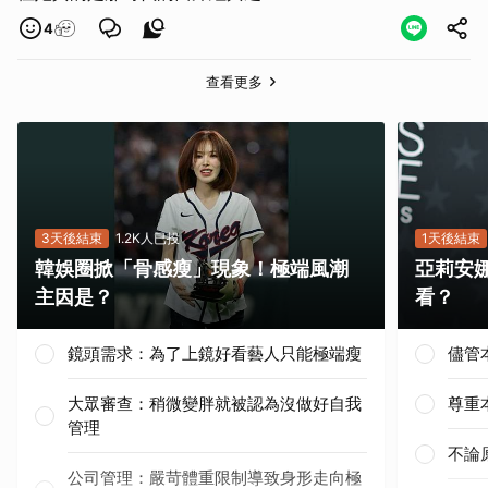
取消
4
查看更多
3天後結束
1.2K人已投
1天後結束
韓娛圈掀「骨感瘦」現象！極端風潮
亞莉安
主因是？
看？
鏡頭需求：為了上鏡好看藝人只能極端瘦
儘管
大眾審查：稍微變胖就被認為沒做好自我
尊重
管理
不論
公司管理：嚴苛體重限制導致身形走向極