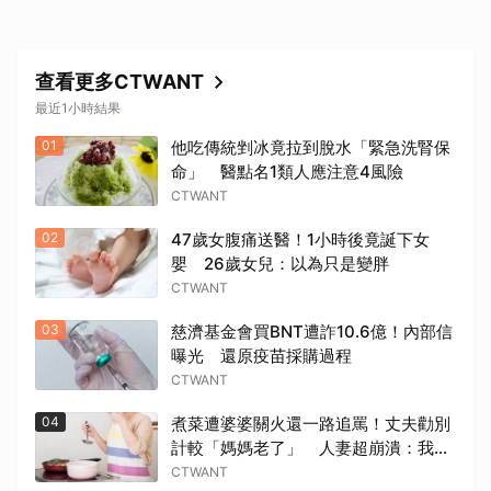
查看更多CTWANT
最近1小時結果
01
他吃傳統剉冰竟拉到脫水「緊急洗腎保
命」 醫點名1類人應注意4風險
CTWANT
02
47歲女腹痛送醫！1小時後竟誕下女
嬰 26歲女兒：以為只是變胖
CTWANT
03
慈濟基金會買BNT遭詐10.6億！內部信
曝光 還原疫苗採購過程
CTWANT
04
煮菜遭婆婆關火還一路追罵！丈夫勸別
計較「媽媽老了」 人妻超崩潰：我像
台傭
CTWANT