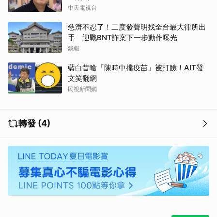
中天電視台
慈濟不忍了！二度發聲明找全台最大律所出
手 迎戰BNT詐案下一步動作曝光
鏡報
藍白昔嗆「陳時中擋疫苗」被打臉！AIT發
文笑翻網
民視新聞網
轉發 (4)