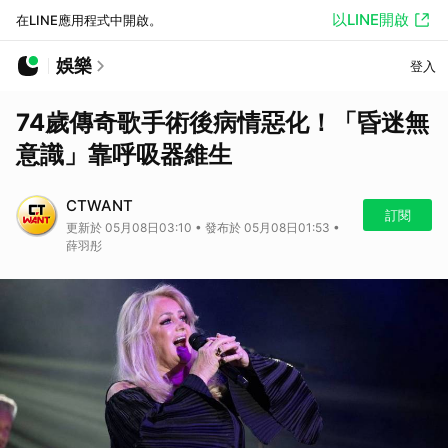
以LINE開啟
在LINE應用程式中開啟。
娛樂
登入
74歲傳奇歌手術後病情惡化！「昏迷無
意識」靠呼吸器維生
CTWANT
訂閱
更新於 05月08日03:10 • 發布於 05月08日01:53 •
薛羽彤