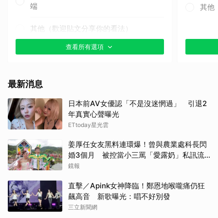
端
其他
其他（歡迎貼文分享你的看法）
查看所有選項
最新消息
日本前AV女優認「不是沒迷惘過」 引退2
年真實心聲曝光
ETtoday星光雲
姜厚任女友黑料連環爆！曾與農業處科長閃
婚3個月 被控當小三罵「愛露奶」私訊流
出
鏡報
直擊／Apink女神降臨！鄭恩地喉嚨痛仍狂
飆高音 新歌曝光：唱不好別發
三立新聞網