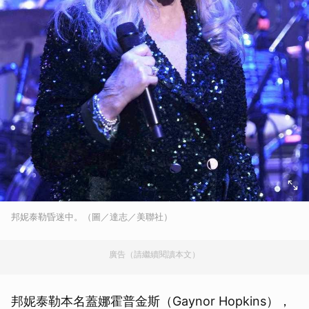
邦妮泰勒昏迷中。（圖／達志／美聯社）
廣告（請繼續閱讀本文）
邦妮泰勒本名蓋娜霍普金斯（Gaynor Hopkins），