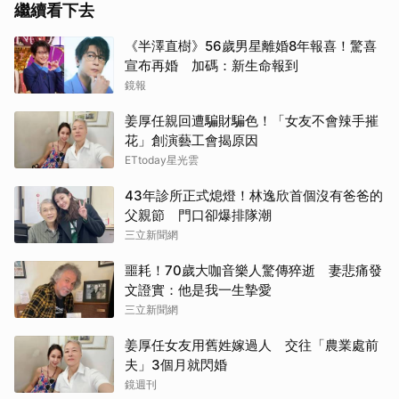
繼續看下去
《半澤直樹》56歲男星離婚8年報喜！驚喜
宣布再婚 加碼：新生命報到
鏡報
姜厚任親回遭騙財騙色！「女友不會辣手摧
花」創演藝工會揭原因
ETtoday星光雲
43年診所正式熄燈！林逸欣首個沒有爸爸的
父親節 門口卻爆排隊潮
三立新聞網
噩耗！70歲大咖音樂人驚傳猝逝 妻悲痛發
文證實：他是我一生摯愛
三立新聞網
姜厚任女友用舊姓嫁過人 交往「農業處前
夫」3個月就閃婚
鏡週刊