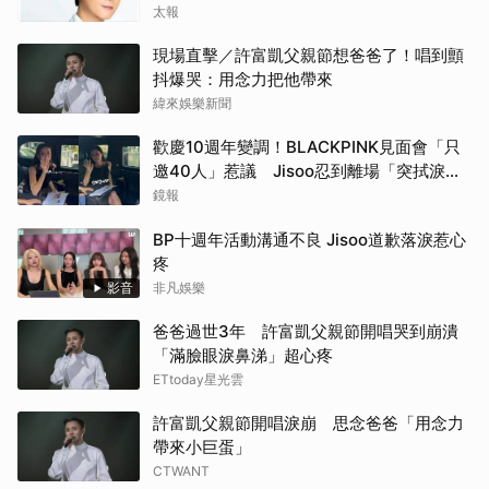
太報
現場直擊／許富凱父親節想爸爸了！唱到顫
抖爆哭：用念力把他帶來
緯來娛樂新聞
歡慶10週年變調！BLACKPINK見面會「只
邀40人」惹議 Jisoo忍到離場「突拭淚」
粉絲心疼
鏡報
BP十週年活動溝通不良 Jisoo道歉落淚惹心
疼
影音
非凡娛樂
爸爸過世3年 許富凱父親節開唱哭到崩潰
「滿臉眼淚鼻涕」超心疼
ETtoday星光雲
許富凱父親節開唱淚崩 思念爸爸「用念力
帶來小巨蛋」
CTWANT