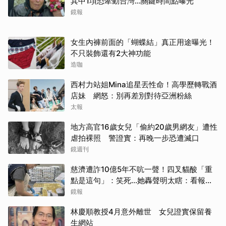
其中1項恐牽動台灣...關鍵時間點曝光
鏡報
女生內褲前面的「蝴蝶結」真正用途曝光！
不只裝飾還有2大神功能
造咖
西村力站姐Mina追星丟性命！高學歷轉戰酒
店妹 網怒：別再差別對待亞洲粉絲
太報
地方高官16歲女兒「偷約20歲男網友」遭性
虐拍裸照 警證實：再晚一步恐遭滅口
鏡週刊
慈濟遭詐10億5年不吭一聲！四叉貓酸「重
點是這句」：笑死...她轟聲明太瞎：看報紙
才知被騙
鏡報
林慶順教授4月意外離世 女兒證實保留養
生網站