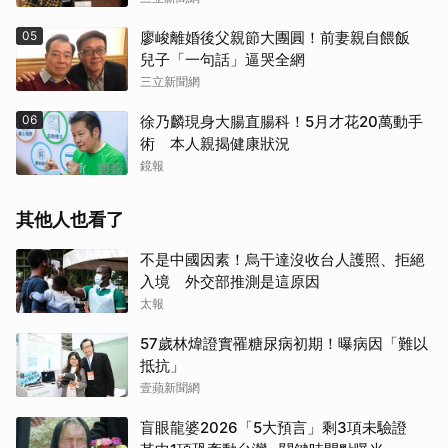
05
廖峻離婚後父親節大團圓！前妻親自餵飯
兒子「一句話」逼哭全網
三立新聞網
06
徐乃麟現身大腸直腸科！5月才花20萬動手
術 本人親揭健康狀況
鏡報
其他人也看了
不是中國因素！烏干達沒收台人護照、拒絕
入境 外交部推測是這原因
太報
57歲林煒證實罹糖尿病初期！曝病因「難以
抵抗」
壹蘋新聞網
盲眼龍婆2026「5大預言」剩3項未驗證