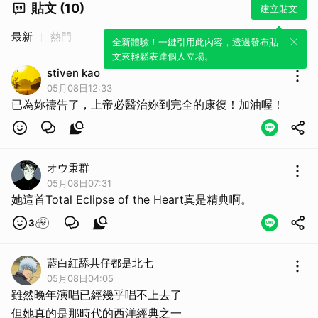
貼文 (10)
建立貼文
最新
熱門
全新體驗！一鍵引用此內容，透過發布貼
文來輕鬆表達個人立場。
stiven kao
05月08日12:33
已為妳禱告了，上帝必醫治妳到完全的康復！加油喔！
オウ秉群
05月08日07:31
她這首Total Eclipse of the Heart真是精典啊。
3
藍白紅舔共仔都是北七
05月08日04:05
雖然晚年演唱已經幾乎唱不上去了
但她真的是那時代的西洋經典之一