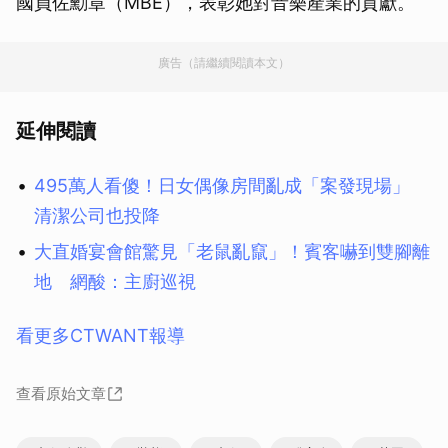
國員佐勳章（MBE），表彰她對音樂產業的貢獻。
廣告（請繼續閱讀本文）
延伸閱讀
495萬人看傻！日女偶像房間亂成「案發現場」
清潔公司也投降
大直婚宴會館驚見「老鼠亂竄」！賓客嚇到雙腳離
地 網酸：主廚巡視
看更多CTWANT報導
查看原始文章