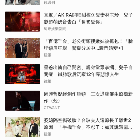
人笑翻
鏡週刊
直擊／AKIRA開唱甜模仿愛妻林志玲 兒子
獻超萌奶音告白「爸爸愛你」
緯來娛樂新聞
「百億千金」老公街頭摟嫩妹被抓包！「臉
埋頸肩狂親」驚爆分居中...豪門婚變+1
鏡報
星爸出軌自己閨密、親弟當眾掌摑、兒子自
閉症 鐵肺歌后沉寂12年曝悲慘人生
鏡報
周興哲歷經創作瓶頸 三次退稿催生療癒新
作〈殼〉
CTWANT
婆媳隔空撕破臉？台玻夫人還原長子離世2
原因 「手機千金」不忍了：如其說還需要
離開嗎？
鏡報