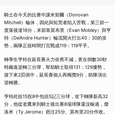
騎士在今天的比賽中讓米契爾（Donovan
Mitchell）輪休，因此與拓荒者陷入苦戰，第三節一
度落後達18分，末節靠莫布里（Evan Mobley）與亨
特（De’Andre Hunter）輪流開火打出40：30的攻
勢，兩隊正規時間打完戰成119：119平手。
轉學生亨特在延長賽火力依舊不減，更在倒數30秒
時飆進逆轉三分彈，幫助騎士取得131：129優勢，
接下來2罰俱中，延長賽個人再獨攬9分，助隊演出
逆轉勝。
亨特此役15投8中包括5記三分球，攻下轉隊新高32
分，他從老鷹來到騎士後出賽8場球隊還沒輸過，傑
洛米（Ty Jerome）挹注25分、莫布里20分作收。