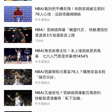
NBA/氣到把手機丟飛！布朗首揭被交易到
76人心境：沒跟塔圖姆聯絡
中天電視台
NBA》雷納德再爆「幽靈代言」 快艇遭指控
透過第3方規避薪資上限
TSNA
NBA/詹皇效應太狂！未上場就掀票房風
暴 七六人門票需求暴增1454%
中天電視台
NBA/西蒙斯暗示重返76人？曬詹皇簽名鞋
「隔空示好」
中天電視台
NBA/又被抓包？雷納德再爆數百萬密約
快艇疑透過廠商「私下送錢」
中天電視台