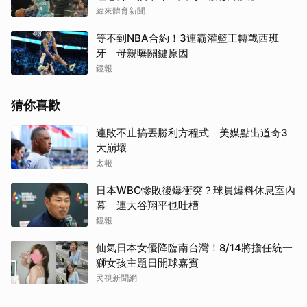
緯來體育新聞
等不到NBA合約！3連霸灌籃王轉戰西班
牙 母親曝關鍵原因
鏡報
猜你喜歡
連敗不止搞丟勝利方程式 美媒點出道奇3
大崩壞
太報
日本WBC慘敗後爆衝突？球員爆料休息室內
幕 連大谷翔平也吐槽
鏡報
仙氣日本女優降臨南台灣！8/14將擔任統一
獅女孩主題日開球嘉賓
民視新聞網