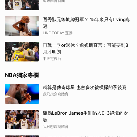
緯來體育新聞
選秀狀元等於總冠軍？ 15年來只有Irving奪
冠
LINE TODAY 運動
再戰一季or退休？詹姆斯直言：可能要到8
月才明朗
中天電視台
NBA獨家專欄
就算是傳奇球星 也會多次被橫掃的季後賽
我只想寫寫體育
盤點LeBron James生涯陷入0-3絕境的次
數
我只想寫寫體育