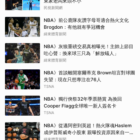
東家老闆來頭不小
民視新聞網
NBA》前公鹿隊友讚字母哥適合熱火文化
Brogdon：有他就有爭冠機會
緯來體育新聞
NBA》灰狼重磅交易真相曝光！主帥上節目
吐心聲：換來球三只為「解放蟻人」
緯來體育新聞
NBA》首談離開塞爾蒂克 Brown坦言對球團
失望：現在只想專注在76人
TSNA
NBA》獨行俠祭32年季票懸賞 為換回
Cooper Flagg全球唯一新人簽名卡
TSNA
NBA》從邁阿密到英超！熱火隊魂Haslem
成伊普斯威奇小股東 親曝投資原因來自一句
口號
緯來體育新聞