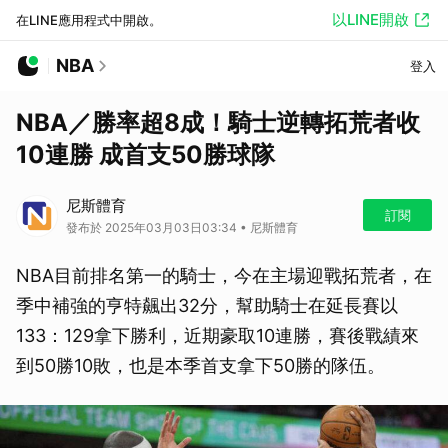
以LINE開啟
在LINE應用程式中開啟。
NBA
登入
NBA／勝率超8成！騎士逆轉拓荒者收
10連勝 成首支50勝球隊
尼斯體育
訂閱
發布於 2025年03月03日03:34 • 尼斯體育
NBA目前排名第一的騎士，今在主場迎戰拓荒者，在
季中補強的亨特飆出32分，幫助騎士在延長賽以
133：129拿下勝利，近期豪取10連勝，賽後戰績來
到50勝10敗，也是本季首支拿下50勝的隊伍。