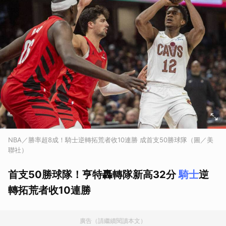
NBA／勝率超8成！騎士逆轉拓荒者收10連勝 成首支50勝球隊（圖／美
聯社）
首支50勝球隊！亨特轟轉隊新高32分
騎士
逆
轉拓荒者收10連勝
廣告（請繼續閱讀本文）