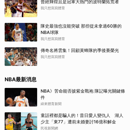
曾經輝煌且是冠軍大熱門的波特蘭拓荒者
我只想寫寫體育
隊史最強也沒能突破 那些從未拿過60勝的
NBA球隊
我只想寫寫體育
傳奇名將雲集！回顧黃蜂隊的季後賽榮光
我只想寫寫體育
NBA最新消息
NBA》苦命能否披紫金戰袍 隊記曝光關鍵條
件
緯來體育新聞
童話裡都是騙人的！昔日愛人變仇人 湖人
少主「東77」遭前未婚妻討16億和解金
民視新聞網