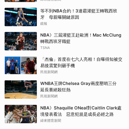
等不到NBA合約！3連霸灌籃王轉戰西班
牙 母親曝關鍵原因
鏡報
NBA》三屆灌籃王赴歐洲！Mac McClung
轉戰西班牙職籃
TSNA
「杰倫」首度在七六人亮相！自曝得知被交
易後震驚到砸手機
民視新聞網
WNBA王牌Chelsea Gray兩度壓哨三分
延長賽絕殺狂熱
民視新聞網
NBA》Shaquille ONeal對Caitlin Clark處
境發表看法 惡意犯規是成長必經之路
緯來體育新聞