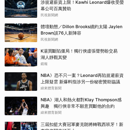
涉規避薪資上限！Kawhi Leonard爆收受螢
幕公司百萬贊助
民視新聞網
體壇動態／Dillon Brooks續約太陽 Jaylen
Brown談76人新陣容
民視新聞網
K湯買斷陷僵局！獨行俠虛張聲勢盼交易
湖人靜觀其變
鏡報
NBA》恐不只一案？Leonard再陷規避薪資
上限疑雲 新爆料指涉另一份秘密贊助協議
緯來體育新聞
NBA》湖人和熱火都對Klay Thompson感
興趣 獨行俠非常不願意買斷他的合約
緯來體育新聞
三屆扣籃大賽冠軍麥克朗將轉戰西班牙！新