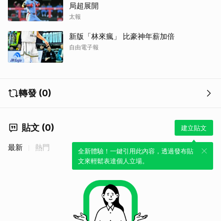
局超展開
太報
新版「林來瘋」 比豪神年薪加倍
自由電子報
轉發 (0)
貼文 (0)
建立貼文
最新
熱門
全新體驗！一鍵引用此內容，透過發布貼
文來輕鬆表達個人立場。