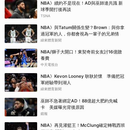
NBA》續約不是現在！AD與巫師達共識 新
球季開打後再談
TSNA
NBA》與Tatum關係生變？Brown：與你拿
過冠軍的人，你都會視為一輩子的兄弟情
緯來體育新聞
NBA/獅子大開口！東契奇前女友討16億贍
養費
中天電視台
NBA》Kevon Looney 耿耿於懷 準備把冠
軍經驗帶到湖人
緯來體育新聞
巫師不急著綁定AD！88億超大肥約先喊
卡 美媒曝光背後原因
鏡報
NBA》再見灌籃王！McClung確定轉戰西班