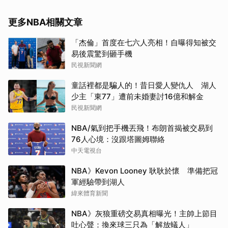
更多NBA相關文章
「杰倫」首度在七六人亮相！自曝得知被交
易後震驚到砸手機
民視新聞網
童話裡都是騙人的！昔日愛人變仇人 湖人
少主「東77」遭前未婚妻討16億和解金
民視新聞網
NBA/氣到把手機丟飛！布朗首揭被交易到
76人心境：沒跟塔圖姆聯絡
中天電視台
NBA》Kevon Looney 耿耿於懷 準備把冠
軍經驗帶到湖人
緯來體育新聞
NBA》灰狼重磅交易真相曝光！主帥上節目
吐心聲：換來球三只為「解放蟻人」