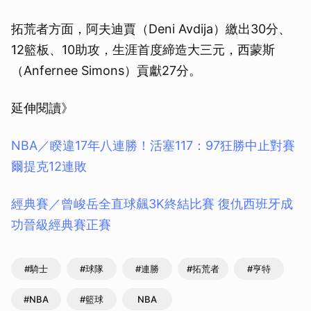
拓荒者方面，阿夫迪賈（Deni Avdija）繳出30分、
12籃板、10助攻，生涯首度締造大三元，西蒙斯
（Anfernee Simons）貢獻27分。
延伸閱讀》
NBA／睽違17年八連勝！活塞117：97狂勝中止對賽
爾提克12連敗
經典賽／曾峻岳全直球飆3K終結比賽 復仇西班牙成
功晉級經典賽正賽
#騎士
#球隊
#連勝
#拓荒者
#亨特
#NBA
#籃球
NBA