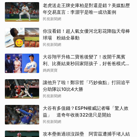
老虎送走王牌史庫柏是對還是錯？美媒點歷
年交易直言：李灝宇是唯一成功案例
民視新聞網
你沒看錯！超人氣女優河北彩花降臨天母棒
球場 粉絲全暴動
民視新聞網
大谷翔平升格二寶爸後變了！改開千萬賓
利、比賽結束秒回家陪孩子，好爸爸模式全
開
媽媽寶寶
讓他升了啦！鄭宗哲「巧妙偷點」打回追平
分助隊以10比4大勝
民視新聞網
大谷有多值錢？ESPN權威記者曝「驚人效
益」 道奇年收衝322億只是開始
民視新聞網
攻本壘衝過頭沒踩壘 阿雷茲遭捕手堵人結