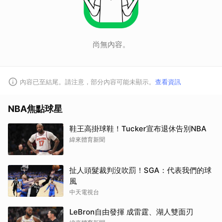
尚無內容。
內容已至結尾。請注意，部分內容可能未顯示。
查看資訊
取消
NBA焦點球星
鞋王高掛球鞋！Tucker宣布退休告別NBA
緯來體育新聞
扯人頭髮裁判沒吹罰！SGA：代表我們的球
風
中天電視台
LeBron自由發揮 成雷霆、湖人雙面刃