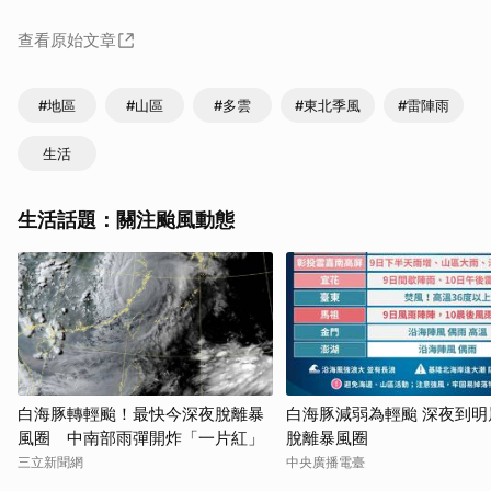
查看原始文章
#地區
#山區
#多雲
#東北季風
#雷陣雨
生活
生活話題：關注颱風動態
白海豚轉輕颱！最快今深夜脫離暴
白海豚減弱為輕颱 深夜到明
風圈 中南部雨彈開炸「一片紅」
脫離暴風圈
三立新聞網
中央廣播電臺