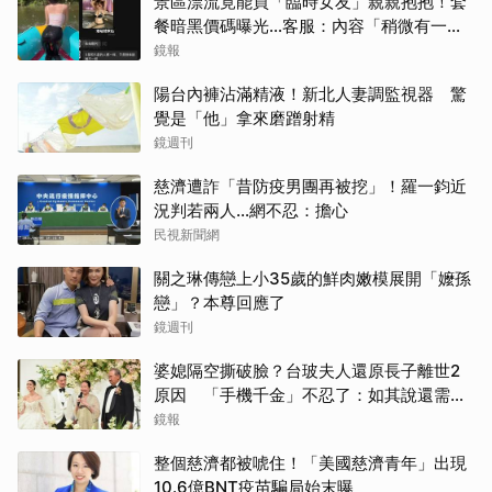
景區漂流竟能買「臨時女友」親親抱抱！套
餐暗黑價碼曝光…客服：內容「稍微有一點
尺度」
鏡報
陽台內褲沾滿精液！新北人妻調監視器 驚
覺是「他」拿來磨蹭射精
鏡週刊
慈濟遭詐「昔防疫男團再被挖」！羅一鈞近
況判若兩人…網不忍：擔心
民視新聞網
關之琳傳戀上小35歲的鮮肉嫩模展開「嬤孫
戀」？本尊回應了
鏡週刊
婆媳隔空撕破臉？台玻夫人還原長子離世2
原因 「手機千金」不忍了：如其說還需要
離開嗎？
鏡報
整個慈濟都被唬住！「美國慈濟青年」出現
10.6億BNT疫苗騙局始末曝