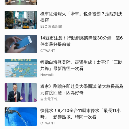
機車紅燈熄火「牽車」也會被罰？法院判決
揭密
EBC 東森新聞
14縣市注意！行動網路將降速30分鐘 這6
件事最好提前做
CTWANT
輕颱白海豚登陸、琵鷺生成！太平洋「三颱
共舞」最新路徑一次看
Newtalk
獨家》剛續任即赴美大學面試 清大校長高為
元首度回應：因為好奇
自由電子報
快儲水！8／10全台11縣市停水「最長11小
時」 影響區域、時間一次看
CTWANT