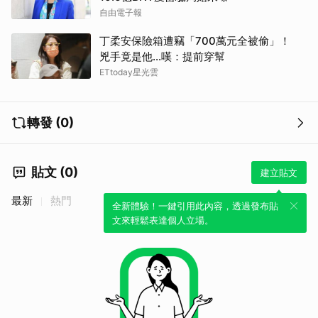
自由電子報
丁柔安保險箱遭竊「700萬元全被偷」！
兇手竟是他...嘆：提前穿幫
ETtoday星光雲
轉發 (0)
貼文 (0)
建立貼文
取消
最新
熱門
全新體驗！一鍵引用此內容，透過發布貼
文來輕鬆表達個人立場。