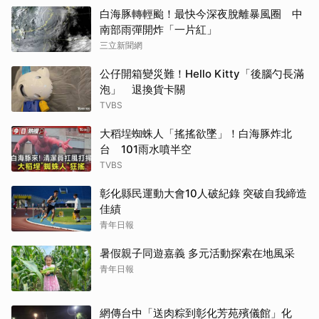
白海豚轉輕颱！最快今深夜脫離暴風圈 中
南部雨彈開炸「一片紅」
三立新聞網
公仔開箱變災難！Hello Kitty「後腦勺長滿
泡」 退換貨卡關
TVBS
大稻埕蜘蛛人「搖搖欲墜」！白海豚炸北
台 101雨水噴半空
TVBS
彰化縣民運動大會10人破紀錄 突破自我締造
佳績
青年日報
暑假親子同遊嘉義 多元活動探索在地風采
青年日報
網傳台中「送肉粽到彰化芳苑殯儀館」化