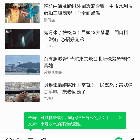
嚴防白海豚颱風外圍環流影響 中市水利局
啟動三級應變中心全面戒備
觀傳媒
鬼月來了快檢查！居家12大禁忌 門口掛
「2物」恐招好兄弟
TVBS
白海豚威脅! 華航東京飛台北班機緊急轉降
高雄
民視新聞網
隱形鐵窗縫隙比手掌寬！ 民眾怒：當我彈
古箏嗎 業者回應了
TVBS
全新體驗！一鍵引用此內容，透過發布貼
可以轉發或引用此內容至自己的貼文中，
文來輕鬆表達個人立場。
來發表您的評論或觀點。