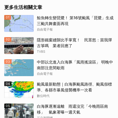
更多生活相關文章
01
鯨魚轉生變琵鷺！ 第16號颱風「琵鷺」生成
三颱共舞畫面再現
自由電子報
02
隱形鐵窗縫隙比手掌寬！ 民眾怒：當我彈
古箏嗎 業者回應了
TVBS
03
中部以北進入白海豚「風雨搖滾區」 明晚中
南部注意間歇雨
自由電子報
04
颱風最新動態｜白海豚颱風路徑、颱風假標
準、各縣市暴風侵襲機率一次看
數位時代
05
白海豚逐漸遠離 雨還沒完「今晚雨區南
移」 氣象署曝一週天氣
三立新聞網