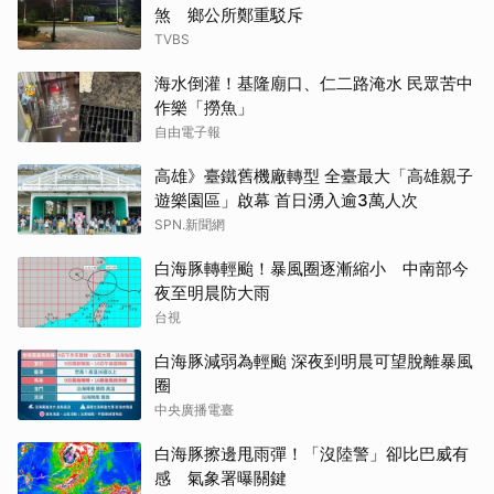
煞 鄉公所鄭重駁斥
TVBS
海水倒灌！基隆廟口、仁二路淹水 民眾苦中
作樂「撈魚」
自由電子報
高雄》臺鐵舊機廠轉型 全臺最大「高雄親子
遊樂園區」啟幕 首日湧入逾3萬人次
SPN.新聞網
白海豚轉輕颱！暴風圈逐漸縮小 中南部今
夜至明晨防大雨
台視
白海豚減弱為輕颱 深夜到明晨可望脫離暴風
圈
中央廣播電臺
白海豚擦邊甩雨彈！「沒陸警」卻比巴威有
感 氣象署曝關鍵