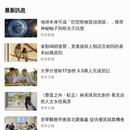
最新訊息
地球本身可成「巨型暗物質偵測器」，搜尋
神秘軸子與暗光子訊號
科技新報
雀類鳴唱發聲，竟遵循與人類語言相同的基
本結構原則
科技新報
大學分發8/17放榜 3.3萬人完成登記
青年日報
《塵囂之外・駐足》林美珠寫生創作 看見自
然人文永恆風景
青年日報
杏華醫療拜會新北榮服處 提供優質就業機會
青年日報