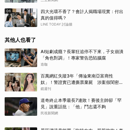
06
四大光環不香了？會計人揭職場現實：付出
真的值得嗎？
LINE TODAY 討論牆
其他人也看了
AI短劇成癮？長輩狂追停不下來，子女崩潰
「角色對調」！專家警告恐陷腦腐
造咖
百萬網紅失蹤3年「傳淪東南亞富商性
奴」！警證實已遭撕票棄屍 涉案假閨密近
況曝光
鏡週刊
道奇終止本季最長7連敗！賽後主帥卻「罕
見」說重話批：「他」鬥志還不夠
民視新聞網