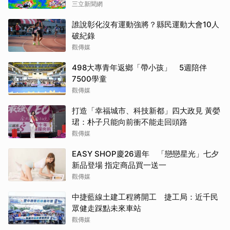
三立新聞網
誰說彰化沒有運動強將？縣民運動大會10人
破紀錄
觀傳媒
498大專青年返鄉「帶小孩」 5週陪伴
7500學童
觀傳媒
打造「幸福城市、科技新都」四大政見 黃嫈
珺：朴子只能向前衝不能走回頭路
觀傳媒
EASY SHOP慶26週年 「戀戀星光」七夕
新品登場 指定商品買一送一
觀傳媒
中捷藍線土建工程將開工 捷工局：近千民
眾健走踩點未來車站
觀傳媒