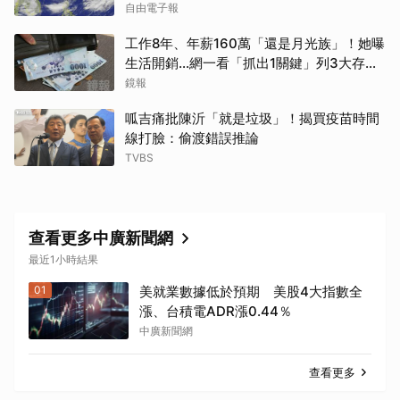
自由電子報
工作8年、年薪160萬「還是月光族」！她曝
生活開銷…網一看「抓出1關鍵」列3大存錢
法
鏡報
呱吉痛批陳沂「就是垃圾」！揭買疫苗時間
線打臉：偷渡錯誤推論
TVBS
查看更多中廣新聞網
最近1小時結果
01
美就業數據低於預期 美股4大指數全
漲、台積電ADR漲0.44％
中廣新聞網
查看更多