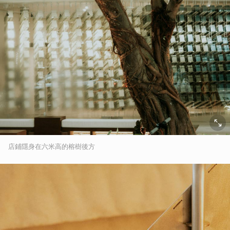
店鋪隱身在六米高的榕樹後方