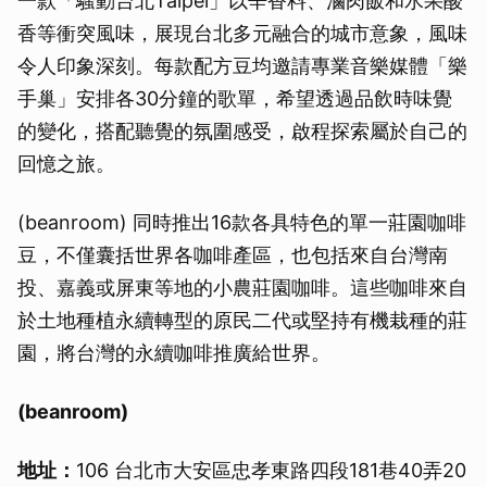
一款「騷動台北Taipei」以辛香料、滷肉飯和水果酸
香等衝突風味，展現台北多元融合的城市意象，風味
令人印象深刻。每款配方豆均邀請專業音樂媒體「樂
手巢」安排各30分鐘的歌單，希望透過品飲時味覺
的變化，搭配聽覺的氛圍感受，啟程探索屬於自己的
回憶之旅。
(beanroom) 同時推出16款各具特色的單一莊園咖啡
豆，不僅囊括世界各咖啡產區，也包括來自台灣南
投、嘉義或屏東等地的小農莊園咖啡。這些咖啡來自
於土地種植永續轉型的原民二代或堅持有機栽種的莊
園，將台灣的永續咖啡推廣給世界。
(beanroom)
地址：
106 台北市大安區忠孝東路四段181巷40弄20