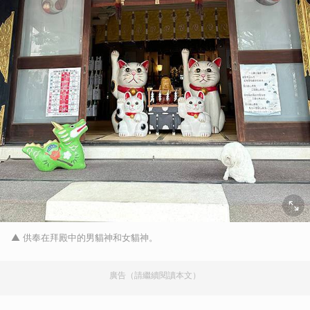
▲ 供奉在拜殿中的男貓神和女貓神。
廣告（請繼續閱讀本文）