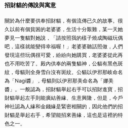
招財貓的傳說與寓意
關於為什麼要供奉招財貓，有個流傳已久的故事。很
久以前有個貧困的老婆婆，生活十分艱難，某一天她
夢見一隻貓對她說，「請按照我的樣子燒成陶磁玩偶
吧，這樣就能變得幸福喔！」老婆婆聽話照做，人們
發現這些玩偶很可愛，紛紛向她購買，老婆婆從此再
也不用吃苦了。殿內供奉的兩隻貓神，公貓有黑色斑
紋，母貓則全身雪白沒有斑紋。公貓以伊邪那岐命名
為「Nagi醬」，母貓則以伊邪那美命名為「娜美
醬」。一般認為，招財貓舉起右手可以招財進寶，招
財貓舉起左手則能廣結善緣、生意興隆，但是，今戶
神社認為人緣和金錢緣是緊密相關的，因此他們的招
財貓是舉起右手，希望能招來善緣，這也是這裡的特
色之一。