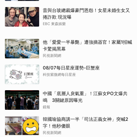
昔與台玻總裁爆豪門恩怨！女星未婚生女又
捲詐欺 現況曝
EBC 東森娛樂
他「愛愛一半暴斃」遭強摘器官！家屬1招喊
卡驚揭黑幕
民視新聞網
08/07每日星座運勢-巨蟹座
科技紫微網每日星座
中國「底層人戾氣重」！江蘇女PO文爆共
鳴 3關鍵原因曝光
鏡報
韓國瑜協商講一半「司法正義女神」突喊2
字！他秒傻眼
民視新聞網