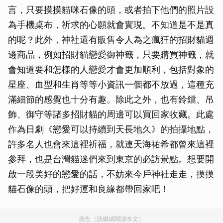
言，只要摸摸貓咪石像的頭，或者拍下他們的照片設
為手機桌布，祈求的心願就會實現。不知道是不是真
的呢？此外，神社還有販售令人為之瘋狂的招財貓週
邊商品，例如招財貓戀愛御神籤，只要購買神籤，就
會知道要和怎樣的人戀愛才會更加順利，包括對象的
星座、血型和生肖等等小資訊一個都不放過，這種充
滿細節的感覺也十分有趣。除此之外，也有鈴鐺、吊
飾、御守等諸多招財貓的周邊可以買回家收藏。此處
作為日劇《戀愛可以持續到天長地久》的拍攝地點，
許多名人也會來這裡祈福，就連天海祐希都曾來這裡
參拜，也是台灣貓迷們來到東京的必訪景點。想要開
啟一段美好的戀愛的話，不妨來今戶神社走走，摸摸
貓石像的頭，把好運和良緣都帶回家吧！
廣告（請繼續閱讀本文）