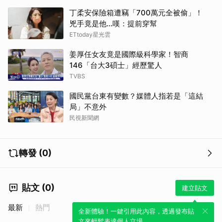
丁柔安保險箱遭竊「700萬元全被偷」！
兇手竟是他...嘆：提前穿幫
ETtoday星光雲
姜厚任女友竟是國際級科學家！智商
146「台大3碩士」經歷驚人
TVBS
國民黨台東有變數？媒體人指若是「這結
局」不意外
民視新聞網
轉發 (0)
貼文 (0)
建立貼文
最新
熱門
全新體驗！一鍵引用此內容，透過發布貼
文來輕鬆表達個人立場。