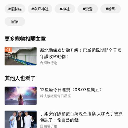
#招財貓
#今戶神社
#神社
#戀愛
#繪馬
寵物
更多寵物相關文章
01
新北動保處防颱升級！巴威颱風期間全天候
守護收容動物！
台灣旅行趣
其他人也看了
12星座今日運勢〈08.07星期五〉
科技紫微網每日星座
丁柔安保險箱數百萬現金遭竊 大咖兇手被抓
包認了：偷自己的錢
自由電子報