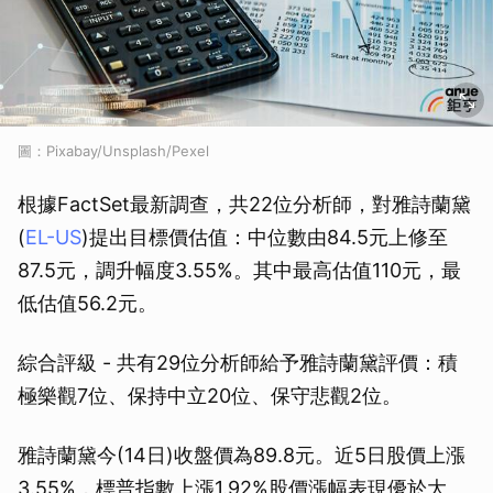
圖：Pixabay/Unsplash/Pexel
根據FactSet最新調查，共22位分析師，對雅詩蘭黛
(
EL-US
)提出目標價估值：中位數由84.5元上修至
87.5元，調升幅度3.55%。其中最高估值110元，最
低估值56.2元。
綜合評級 - 共有29位分析師給予雅詩蘭黛評價：積
極樂觀7位、保持中立20位、保守悲觀2位。
雅詩蘭黛今(14日)收盤價為89.8元。近5日股價上漲
3.55%，標普指數上漲1.92%股價漲幅表現優於大