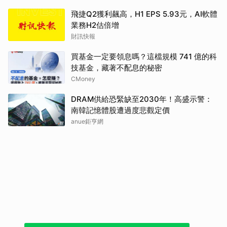
飛捷Q2獲利飆高，H1 EPS 5.93元，AI軟體
業務H2估倍增
財訊快報
買基金一定要領息嗎？這檔規模 741 億的科
技基金，藏著不配息的秘密
CMoney
DRAM供給恐緊缺至2030年！高盛示警：
南韓記憶體股遭過度悲觀定價
anue鉅亨網