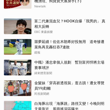
機湧現、狗寶寶大展身手(下)
Newtalk
富二代兼混血兒？HOOK自爆「我男的」 真
相大反轉
EBC 東森娛樂
噩夢延續！佐佐木朗希好投無用 道奇慘遭
菜鳥再見轟狂吞7連敗
鏡報
中職》潘忠韋個人規劃 暫別富邦悍將主場
賽事球評
緯來體育新聞
金髮妹「穿高衩透視裝」逛古蹟！遭女導覽
員1句勸離
民視新聞網
白海豚出現「海豚跳」路徑又變！今晚到明
天最靠近 風雨搖滾區曝光