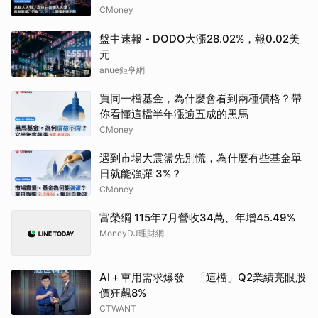
CMoney
盤中速報 - DODO大漲28.02%，報0.02美
元
anue鉅亨網
買同一檔基金，為什麼會看到兩種價格？帶
你看懂這檔半年漲逾五成的黑馬
CMoney
遇到市場大震盪先別慌，為什麼有些基金單
日就能強彈 3%？
CMoney
富榮綱 115年7月營收34萬、年增45.49%
MoneyDJ理財網
AI＋車用需求爆發 「這檔」Q2業績亮眼股
價狂飆8%
CTWANT