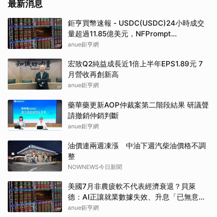
最新消息
鉅亨買幣速報 - USDC(USDC)24小時成交
量超過11.85億美元，NFPrompt
Token(NFP)24小時漲幅達66.2%
anue鉅亨網
宏致Q2純益成長近1倍上半年EPS1.89元 7
月營收再創新高
anue鉅亨網
藥華藥更新AOP仲裁案第二階段結果 研議聲
請撤銷仲銷判斷
anue鉅亨網
油價連兩週凍漲 中油下週汽柴油價格不調
整
NOWNEWS今日新聞
美國7月非農疲軟不代表經濟衰退？貝萊
德：AI正讓就業數據失效、升息「已無意
義」
anue鉅亨網