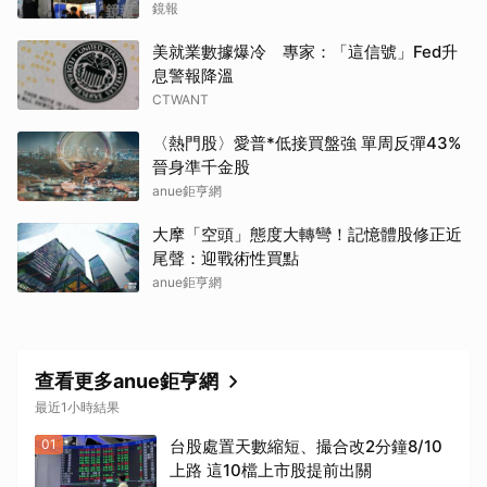
鏡報
美就業數據爆冷 專家：「這信號」Fed升
息警報降溫
CTWANT
〈熱門股〉愛普*低接買盤強 單周反彈43%
晉身準千金股
anue鉅亨網
大摩「空頭」態度大轉彎！記憶體股修正近
尾聲：迎戰術性買點
anue鉅亨網
查看更多anue鉅亨網
最近1小時結果
01
台股處置天數縮短、撮合改2分鐘8/10
上路 這10檔上市股提前出關