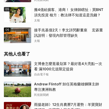
05
搬4億給掮客、港商！ 女律師瞎扯：買BNT
須先投資 檢方：教法律不知道這是洗錢？
太報
06
接手兆基僅2天！李文詳閃辭董座 宏碁重
訊說明：發現內部管理缺失
太報
其他人也看了
文博會怎麼逛最划算？最好逛4大亮點一次
看 滿1000元送限定提袋
自由電子報
Andrew Flintoff 卸任英格蘭雄獅隊主帥
專注澳洲執教
民視新聞網
雨揚老師》12生肖農曆7月運勢：羊寶寶財