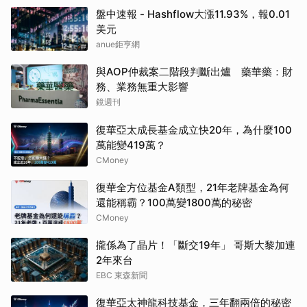
盤中速報 - Hashflow大漲11.93%，報0.01
美元
anue鉅亨網
與AOP仲裁案二階段判斷出爐 藥華藥：財
務、業務無重大影響
鏡週刊
復華亞太成長基金成立快20年，為什麼100
萬能變419萬？
CMoney
復華全方位基金A類型，21年老牌基金為何
還能稱霸？100萬變1800萬的秘密
CMoney
攏係為了晶片！「斷交19年」 哥斯大黎加連
2年來台
EBC 東森新聞
復華亞太神龍科技基金，三年翻兩倍的秘密