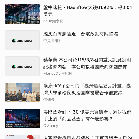
盤中速報 - Hashflow大跌61.92%，報0.01
美元
anue鉅亨網
颱風白海豚逼近 台電啟動防颱整備
中央通訊社
藥華藥 本公司於115/8/8召開重大訊息說明
記者會內容：本公司接獲國際商會國際仲裁
院之第二階段「部分仲裁判斷」
MoneyDJ理財網
漢康-KY子公司與「臺灣癌症登月計畫」臺
灣大學俞松良教授團隊簽屬合作備忘錄
信傳媒
美國政府砸下 30 億美元買礦產，這對我們
手上的「商品基金」有什麼影響？
CMoney
大家都覺得日本很傳統？其實這幾天大戶的