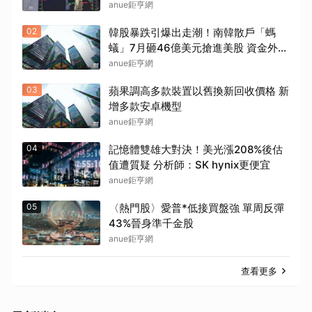
anue鉅亨網
02
韓股暴跌引爆出走潮！南韓散戶「螞
蟻」7月砸46億美元搶進美股 資金外流
取消
考驗韓元
anue鉅亨網
03
蘋果調高多款裝置以舊換新回收價格 新
增多款安卓機型
anue鉅亨網
04
記憶體雙雄大對決！美光漲208%後估
值遭質疑 分析師：SK hynix更便宜
anue鉅亨網
05
〈熱門股〉愛普*低接買盤強 單周反彈
43%晉身準千金股
anue鉅亨網
查看更多