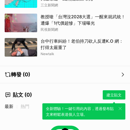
三立新聞網
教授嗆「台灣沒2028大選」一醒來就武統！
遭爆「1代價超慘」下場曝光
民視新聞網
台中行車糾紛！老伯持刀砍人反遭K.O 網：
打得太嚴重了
Newtalk
轉發 (0)
貼文 (0)
建立貼文
最新
熱門
全新體驗！一鍵引用此內容，透過發布貼
文來輕鬆表達個人立場。