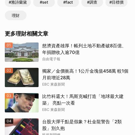
#雅詩蘭黛
#set
#fact
#調查
#目標價
理財
更多理財相關文章
01
慈濟資產雄厚！帳列土地不動產破8百億、
年捐贈收入逾70億
自由電子報
02
獨家／金價衝高！1公斤金塊值458萬 較1個
月前增近28萬
EBC 東森新聞
03
比竹科還大！馬斯克喊打造「地球最大建
築」 亮點一次看
EBC 東森新聞
04
台股大彈千點是假象？杜金龍警告「2類
股」別久抱
民視新聞網