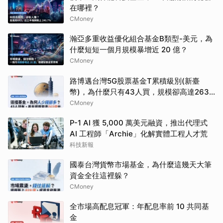
在哪裡？
CMoney
瀚亞多重收益優化組合基金B類型-美元，為
什麼短短一個月規模暴增近 20 億？
CMoney
路博邁台灣5G股票基金T累積級別(新臺
幣)，為什麼只有43人買，規模卻高達263
億？
CMoney
P-1 AI 獲 5,000 萬美元融資，推出代理式
AI 工程師「Archie」化解實體工程人才荒
科技新報
國泰台灣貨幣市場基金，為什麼這幾天大筆
資金全往這裡躲？
CMoney
全市場高配息冠軍：年配息率前 10 共同基
金