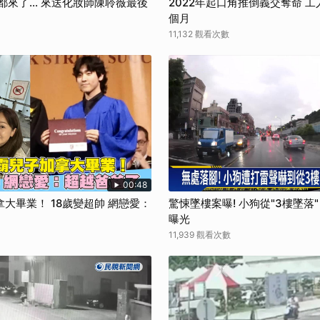
都來了... 來送化妝師陳聆薇最後
2022年起口角推倒義交奪命 工
取消
個月
11,132 觀看次數
00:48
大畢業！ 18歲變超帥 網戀愛：
驚悚墜樓案曝! 小狗從"3樓墜落
曝光
11,939 觀看次數