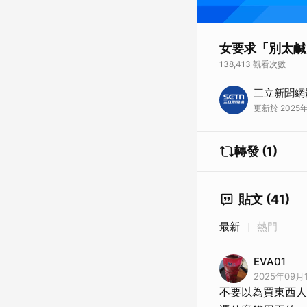
女要求「別太鹹
138,413 觀看次數
台南有炸物攤業者P
三立新聞網
了，最近一次女消費
更新於 2025年
轉發 (1)
貼文 (41)
最新
熱門
EVA01
2025年09月1
不要以為買東西人