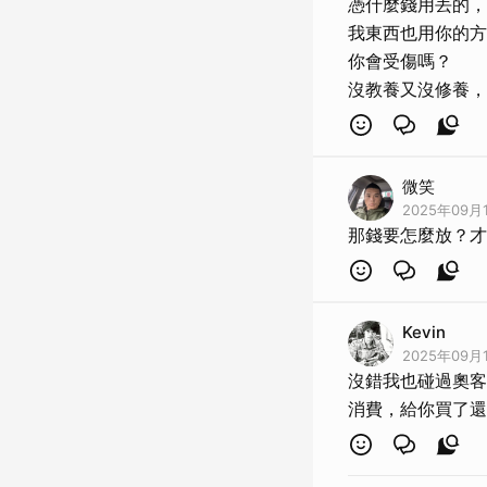
憑什麼錢用丟的，
我東西也用你的方
你會受傷嗎？
沒教養又沒修養，
微笑
2025年09月1
那錢要怎麼放？才
Kevin
2025年09月1
沒錯我也碰過奧客
消費，給你買了還