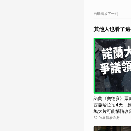
自動播放下一則
其他人也看了這
諾蘭《奧德賽》票
西撒哈拉拍4天，竟
塢大片可能悄悄改寫
界】
52,948 觀看次數