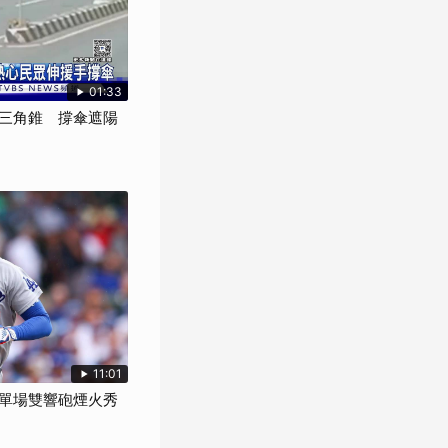
01:33
三角錐 撐傘遮陽
11:01
單場雙響砲煙火秀