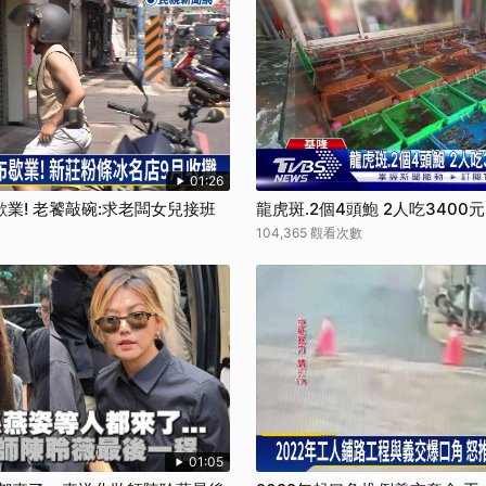
01:26
業! 老饕敲碗:求老闆女兒接班
龍虎斑.2個4頭鮑 2人吃3400
104,365 觀看次數
01:05