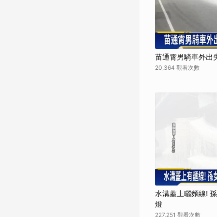
苗通霄男騎車外出失
20,364 觀看次數
水溝蓋上曬麵線! 
燈
227,251 觀看次數