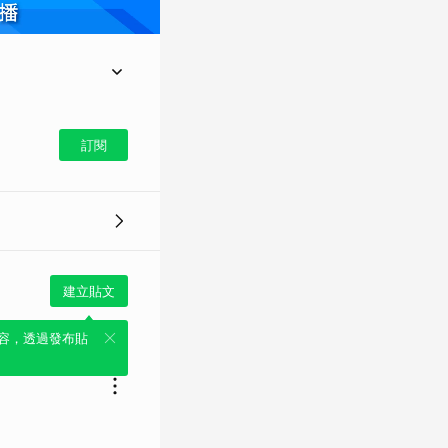
鹹，業者實在忍受不
最後才離開。
訂閱
建立貼文
容，透過發布貼