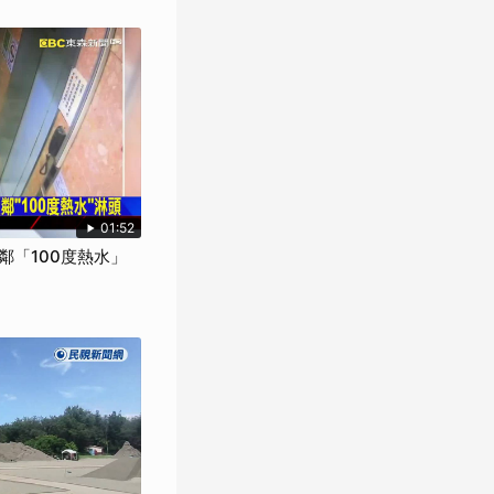
01:52
鄰「100度熱水」