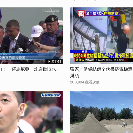
01:41
公分！ 羅馬尼亞「炸岩礁取水」
獨家／借錢結怨？代書搭電梯遭
淋頭
200,894 觀看次數