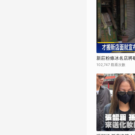
新莊粉條冰名店將歇
102,747 觀看次數