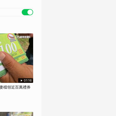
01:16
妻檔領近百萬禮券