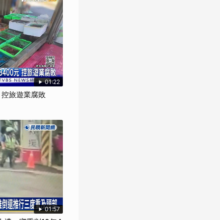
01:22
元 控旅遊業腐敗
01:57