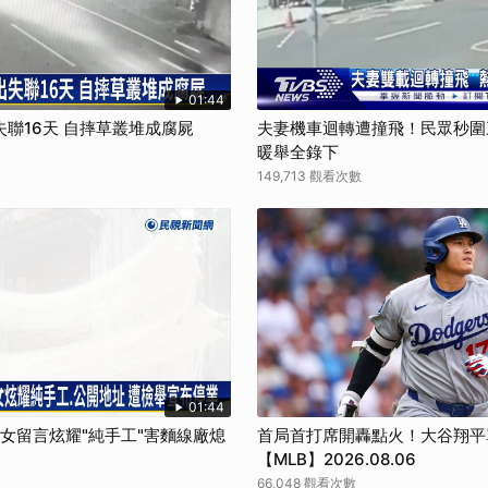
01:44
聯16天 自摔草叢堆成腐屍
夫妻機車迴轉遭撞飛！民眾秒圍
暖舉全錄下
149,713 觀看次數
01:44
孫女留言炫耀"純手工"害麵線廠熄
首局首打席開轟點火！大谷翔平
【MLB】2026.08.06
66,048 觀看次數