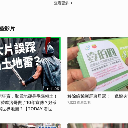
查看更多
些影片
11:05
房狂賣，取景地卻是爭議領土！
移除綠鬣蜥屏東居冠！ 獵龍夫
替摩洛哥做了10年宣傳？好萊
7,823 觀看次數
世界地圖？【TODAY 看世