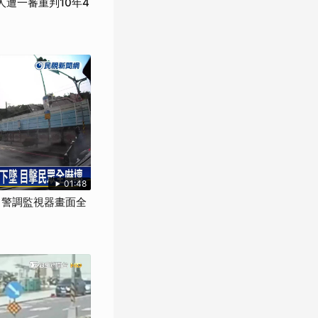
人遭一審重判10年4
01:48
" 警調監視器畫面全