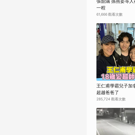
張韶涵 孫燕姿等人
一程
61,666 觀看次數
王仁甫學霸兒子加拿
超越爸爸了
285,724 觀看次數