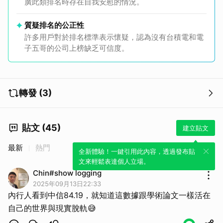
廣此類排名時存在自我安慰的情況。
質疑排名的公正性
許多用戶對於排名標準表示懷疑，認為沒有台積電和電
子五哥的公司上榜缺乏可信度。
轉發 (3)
貼文 (45)
建立貼文
最新
熱門
全新體驗！一鍵引用此內容，透過發布貼
文來輕鬆表達個人立場。
Chin#show logging
2025年09月13日22:33
取消
內行人看到中信84.19，就知道這數據跟學術論文一樣活在
自己的世界與現實脫軌😅