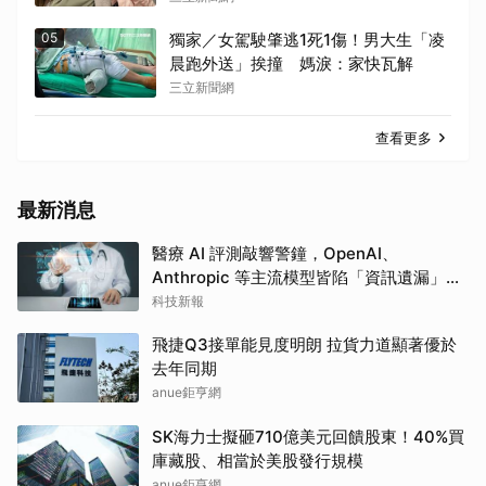
05
獨家／女駕駛肇逃1死1傷！男大生「凌
晨跑外送」挨撞 媽淚：家快瓦解
三立新聞網
查看更多
最新消息
醫療 AI 評測敲響警鐘，OpenAI、
Anthropic 等主流模型皆陷「資訊遺漏」盲
點
科技新報
飛捷Q3接單能見度明朗 拉貨力道顯著優於
去年同期
anue鉅亨網
SK海力士擬砸710億美元回饋股東！40%買
庫藏股、相當於美股發行規模
anue鉅亨網