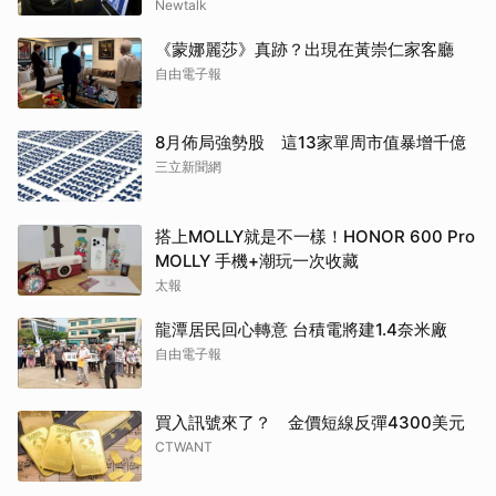
Newtalk
《蒙娜麗莎》真跡？出現在黃崇仁家客廳
自由電子報
8月佈局強勢股 這13家單周市值暴增千億
三立新聞網
搭上MOLLY就是不一樣！HONOR 600 Pro
MOLLY 手機+潮玩一次收藏
太報
龍潭居民回心轉意 台積電將建1.4奈米廠
自由電子報
買入訊號來了？ 金價短線反彈4300美元
CTWANT