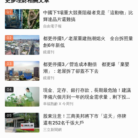
更多理財相關文章
01
中國下1場重大競賽阻礙者竟是「這動物」比
輝達晶片還難搞
自由電子報
02
都更停擺1／老屋重建熱潮熄火 全台拆照量
創6年新低
鏡週刊
03
都更停擺3／營造成本翻倍 都更爆「棄嬰
潮」：老屋拆了卻蓋不下去
鏡週刊
04
現金、定存、銀行存款，長期最危險！建議
準備六個月到一年的現金需求量，剩下投資
這2個
幸福熟齡 X 今周刊
05
股東注意！三商美邦將下市「這天」停牌
還有252名千張大戶
三立新聞網