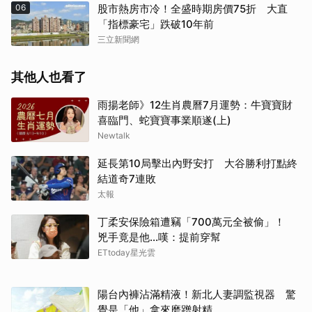
06
股市熱房市冷！全盛時期房價75折 大直
「指標豪宅」跌破10年前
三立新聞網
其他人也看了
雨揚老師》12生肖農曆7月運勢：牛寶寶財
喜臨門、蛇寶寶事業順遂(上)
Newtalk
延長第10局擊出內野安打 大谷勝利打點終
結道奇7連敗
太報
丁柔安保險箱遭竊「700萬元全被偷」！
兇手竟是他...嘆：提前穿幫
ETtoday星光雲
陽台內褲沾滿精液！新北人妻調監視器 驚
覺是「他」拿來磨蹭射精