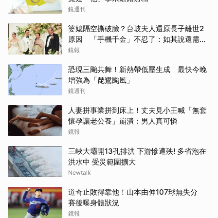
鏡週刊
婆媳隔空撕破臉？台玻夫人還原長子離世2
原因 「手機千金」不忍了：如其說還需要
離開嗎？
鏡報
恐現三颱共舞！新熱帶低壓生成 最快今晚
增強為「琵鷺颱風」
鏡週刊
人妻拼事業拼到床上！丈夫見小王喊「無套
懷孕讓老公養」崩潰：男人真可憐
鏡報
三峽大壩開13孔排洪 下游慘遭殃! 多省泡在
洪水中 受災範圍擴大
Newtalk
道奇止敗得靠他！山本由伸107球無失分
賽後曝身體狀況
鏡報