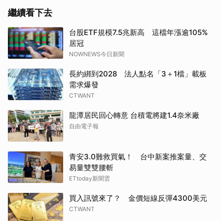
繼續看下去
台股ETF規模7.5兆新高 這檔年漲逾105%
居冠
NOWNEWS今日新聞
長約綁到2028 法人點名「3＋1檔」載板
需求爆發
CTWANT
龍潭居民回心轉意 台積電將建1.4奈米廠
自由電子報
青安3.0難救買氣！ 台中新案推案量、交
易量雙雙腰斬
ETtoday新聞雲
買入訊號來了？ 金價短線反彈4300美元
CTWANT