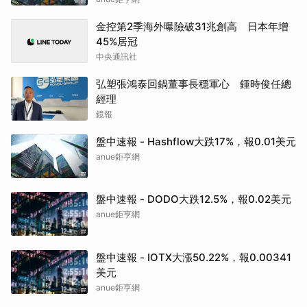
金控第2季海外曝險破31兆創高 日本年增
45%居冠
中央通訊社
弘塑張鴻泰回鍋董事長穩軍心 鍾時俊任總
經理
鏡報
盤中速報 - Hashflow大跌17%，報0.01美元
anue鉅亨網
盤中速報 - DODO大跌12.5%，報0.02美元
anue鉅亨網
盤中速報 - IOTX大漲50.22%，報0.00341
美元
anue鉅亨網