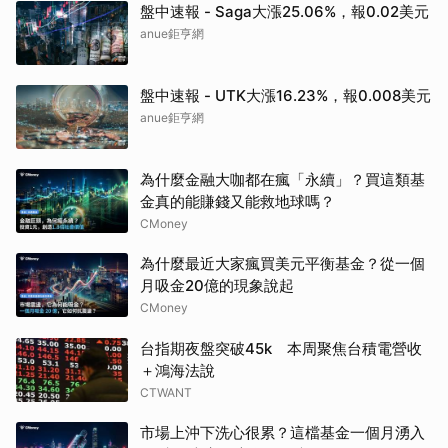
盤中速報 - Saga大漲25.06%，報0.02美元
anue鉅亨網
盤中速報 - UTK大漲16.23%，報0.008美元
anue鉅亨網
為什麼金融大咖都在瘋「永續」？買這類基
金真的能賺錢又能救地球嗎？
CMoney
為什麼最近大家瘋買美元平衡基金？從一個
月吸金20億的現象說起
CMoney
台指期夜盤突破45k 本周聚焦台積電營收
＋鴻海法說
CTWANT
市場上沖下洗心很累？這檔基金一個月湧入