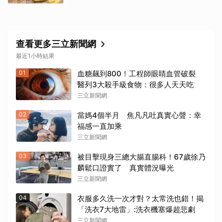
查看更多三立新聞網
最近1小時結果
01
血糖飆到800！工程師眼睛血管破裂
醫列3大殺手級食物：很多人天天吃
三立新聞網
02
當媽4個半月 焦凡凡吐真實心聲：幸
福感一直加乘
三立新聞網
03
被目擊現身三總大腸直腸科！67歲徐乃
麟鬆口證實了 真實體況曝光
三立新聞網
04
衣服多久洗一次才對？太常洗也錯！揭
「洗衣7大地雷」:洗衣機塞爆超悲劇
三立新聞網