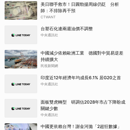
美日聯手救市！日圓勁揚周線仍貶 分析
師：不排除再干預
CTWANT
台塑石化連兩週油價不調整
中央通訊社
中國減少依賴歐洲工業 德國對中貿易逆差
持續擴大
民視新聞網
印度近12年經濟年均成長6.1% 居G20之首
中央通訊社
面板雙虎轉型 研調估2028年市占下降盼成
關鍵少數
中央通訊社
中國更依賴台灣！謝金河拋「2超狂數據」