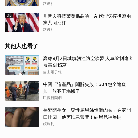
路透社
05
川普與科技業關係惹議 AI代理失控後遭兩
黨共同批評
路透社
其他人也看了
高雄8月7日城鎮韌性防空演習 人車管制違者
最高罰15萬
自由電子報
中國「這產品」闖關失敗！504包全遭查
扣 旅客下場慘了
民視新聞網
長髮陌生女「穿性感黑絲漁網內衣」在家門
口排回 他害怕急報警！結局竟神展開
取消
鏡週刊