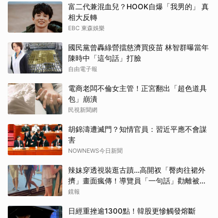
富二代兼混血兒？HOOK自爆「我男的」 真
相大反轉
EBC 東森娛樂
國民黨曾轟綠營擋慈濟買疫苗 林智群曝當年
陳時中「這句話」打臉
自由電子報
電商老闆不倫女主管！正宮翻出「超色道具
包」崩潰
民視新聞網
胡錦濤遭滅門？知情官員：習近平應不會謀
害
NOWNEWS今日新聞
辣妹穿透視裝逛古蹟…高開衩「臀肉往裙外
擠」畫面瘋傳！導覽員「一句話」勸離被狂
讚
鏡報
日經重挫逾1300點！韓股更慘觸發熔斷