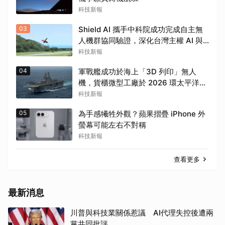
科技新報
03
Shield AI 攜手中科院成功完成自主無
人機群協同驗證，深化台灣主權 AI 與
自主化能力發展
科技新報
04
軍戰艦成功於海上「3D 列印」無人
機，貨櫃微型工廠於 2026 環太平洋軍
演首次亮相
科技新報
05
為手感犧牲外觀？蘋果摺疊 iPhone 外
螢幕可能左右不對稱
科技新報
查看更多
最新消息
川普與科技業關係惹議 AI代理失控後遭兩
黨共同批評