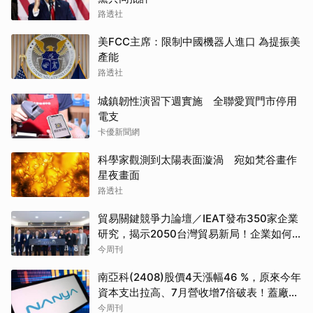
路透社
美FCC主席：限制中國機器人進口 為提振美
產能
路透社
城鎮韌性演習下週實施 全聯愛買門市停用
電支
卡優新聞網
科學家觀測到太陽表面漩渦 宛如梵谷畫作
星夜畫面
路透社
貿易關鍵競爭力論壇／IEAT發布350家企業
研究，揭示2050台灣貿易新局！企業如何
透過養「蝦」養「馬」掌握先機？
今周刊
南亞科(2408)股價4天漲幅46 %，原來今年
資本支出拉高、7月營收增7倍破表！蓋廠買
設備最新營運目標曝光
今周刊