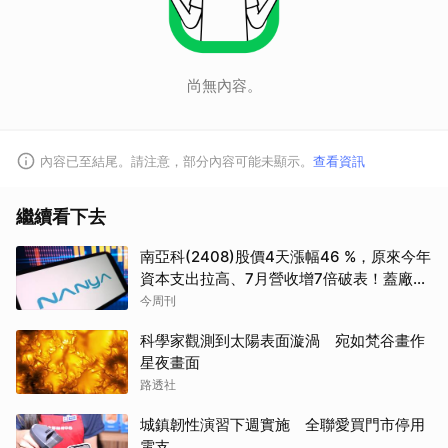
尚無內容。
內容已至結尾。請注意，部分內容可能未顯示。
查看資訊
繼續看下去
南亞科(2408)股價4天漲幅46 %，原來今年
資本支出拉高、7月營收增7倍破表！蓋廠買
設備最新營運目標曝光
今周刊
科學家觀測到太陽表面漩渦 宛如梵谷畫作
星夜畫面
路透社
城鎮韌性演習下週實施 全聯愛買門市停用
電支