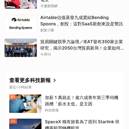
卡優新聞網
Airtable估值蒸發九成賣給Bending
Spoons，創投：這對SaaS新創來說是警訊
創業小聚
貿易關鍵競爭力論壇／IEAT發布350家企業
研究，揭示2050台灣貿易新局！企業如何
透過養「蝦」養「馬」掌握先機？
今周刊
查看更多科技新報
最近1小時結果
01
加薪 1 萬就走！逾六成青年第三季伺機
跳槽「薪水太低」是主因
科技新報
02
SpaceX 稱有旅客為了搭到 Starlink 班
機寧願買轉機航班