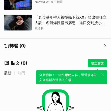
NOWNEWS今日新聞
「真羨慕年輕人被摸幾下就XX」曾出書狂立
人設！名醫爆性侵男病患 逼口交到接小孩
鬧鐘響才停
鏡週刊
轉發 (0)
貼文 (0)
建立貼文
最新
熱門
全新體驗！一鍵引用此內容，透過發布貼
文來輕鬆表達個人立場。