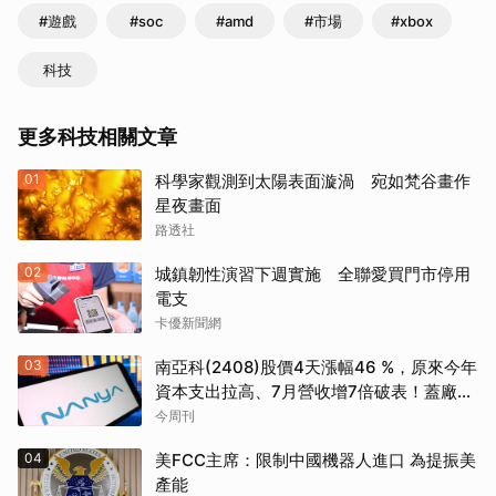
#遊戲
#soc
#amd
#市場
#xbox
科技
更多科技相關文章
01
科學家觀測到太陽表面漩渦 宛如梵谷畫作
星夜畫面
路透社
02
城鎮韌性演習下週實施 全聯愛買門市停用
電支
卡優新聞網
03
南亞科(2408)股價4天漲幅46 %，原來今年
資本支出拉高、7月營收增7倍破表！蓋廠買
設備最新營運目標曝光
今周刊
04
美FCC主席：限制中國機器人進口 為提振美
產能