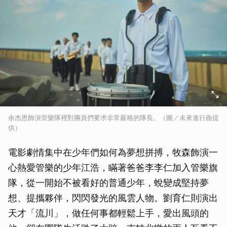
余杰恩飾演管樂隊裡對團員們要求非常嚴格的隊長。（圖／未來進行曲提
供）
電影劇情集中在少年們如何為夢想拼搏，牧森飾演一
心熱愛管樂的少年江浩，瞞著爸爸李李仁加入管樂旗
隊，從一開始不被看好的普通少年，蛻變成堅持夢
想、提攜夥伴，閃閃發光的風雲人物。劉育仁則演出
天才「流川」，做任何事都輕鬆上手，愛出風頭的