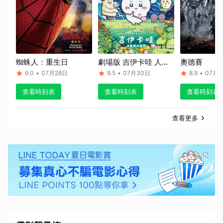
蜘蛛人：重生日
劇場版 吉伊卡哇 人魚
奧德賽
島的秘密
9.0
•
07月28日
9.5
•
07月30日
8.9
•
07月1
查看時刻表
查看時刻表
查看時刻表
查看更多