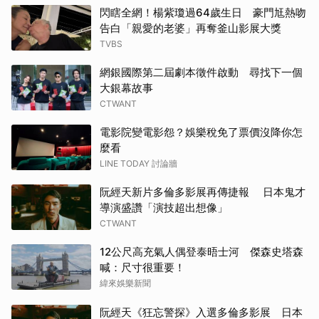
閃瞎全網！楊紫瓊過64歲生日 豪門尪熱吻
告白「親愛的老婆」再奪釜山影展大獎
TVBS
網銀國際第二屆劇本徵件啟動 尋找下一個
大銀幕故事
CTWANT
電影院變電影怨？娛樂稅免了票價沒降你怎
麼看
LINE TODAY 討論牆
阮經天新片多倫多影展再傳捷報 日本鬼才
導演盛讚「演技超出想像」
CTWANT
12公尺高充氣人偶登泰晤士河 傑森史塔森
喊：尺寸很重要！
緯來娛樂新聞
阮經天《狂忘警探》入選多倫多影展 日本