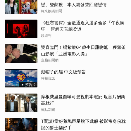
戀」登熱搜 本人親發聲回應戀情
緯來娛樂新聞
《狂忘警探》全數通過入選多倫多「午夜瘋
狂」 阮經天苦練柔道
鏡週刊
雙喜臨門！楊紫瓊64歲生日甜吻尪 獲頒釜
山影展「亞洲電影人獎」
壹蘋新聞網
戴帽子的貓 中文版預告
時報資訊
預告片
摩根費里曼自曝可忽視劇本瑕疵 坦言片酬夠
高就行
藝點新聞
T閱讀/當好萊塢巨星脫下戲服 被影帝身份耽
誤的爵士樂好手