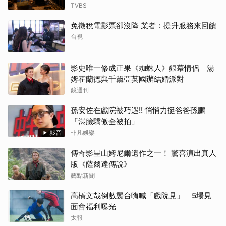
TVBS
免徵稅電影票卻沒降 業者：提升服務來回饋
台視
影史唯一修成正果《蜘蛛人》銀幕情侶 湯
姆霍蘭德與千黛亞英國辦結婚派對
鏡週刊
孫安佐在戲院被巧遇!! 悄悄力挺爸爸孫鵬
「滿臉驕傲全被拍」
影音
非凡娛樂
傳奇影星山姆尼爾遺作之一！ 驚喜演出真人
版《薩爾達傳說》
藝點新聞
高橋文哉倒數襲台嗨喊「戲院見」 5場見
面會福利曝光
太報