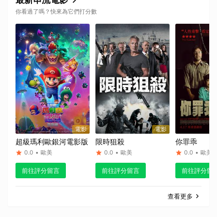
你看過了嗎？快來為它們打分數
電影
電影
超級瑪利歐銀河電影版
限時狙殺
你罪乖
0.0
•
歐美
0.0
•
歐美
0.0
•
歐美
前往評分留言
前往評分留言
前往評分留
查看更多