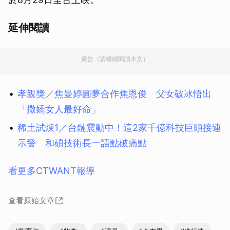
延伸閱讀
廣告（請繼續閱讀本文）
孝親獎／焦曼婷圓夢合作焦恩俊 父女破冰悟出
「撒嬌女人最好命」
稀土試煉1／台鏈震動中！這2家千億科技巨頭接連
示警 和碩技術長一語點破痛點
看更多CTWANT報導
查看原始文章