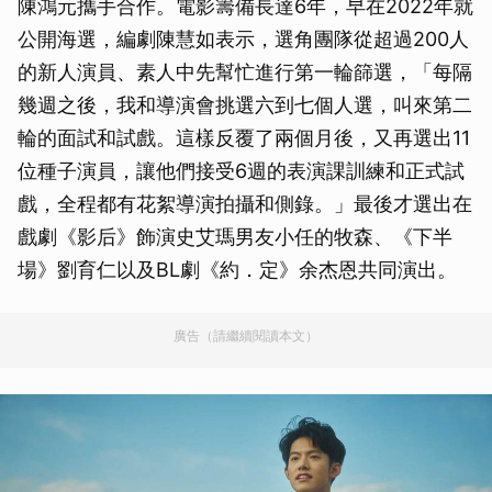
陳鴻元攜手合作。電影籌備長達6年，早在2022年就
公開海選，編劇陳慧如表示，選角團隊從超過200人
的新人演員、素人中先幫忙進行第一輪篩選，「每隔
幾週之後，我和導演會挑選六到七個人選，叫來第二
輪的面試和試戲。這樣反覆了兩個月後，又再選出11
位種子演員，讓他們接受6週的表演課訓練和正式試
戲，全程都有花絮導演拍攝和側錄。」最後才選出在
戲劇《影后》飾演史艾瑪男友小任的牧森、《下半
場》劉育仁以及BL劇《約．定》余杰恩共同演出。
廣告（請繼續閱讀本文）