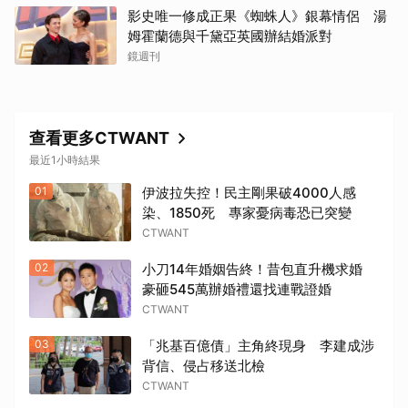
影史唯一修成正果《蜘蛛人》銀幕情侶 湯
姆霍蘭德與千黛亞英國辦結婚派對
鏡週刊
查看更多CTWANT
最近1小時結果
01
伊波拉失控！民主剛果破4000人感
染、1850死 專家憂病毒恐已突變
CTWANT
02
小刀14年婚姻告終！昔包直升機求婚
豪砸545萬辦婚禮還找連戰證婚
CTWANT
03
「兆基百億債」主角終現身 李建成涉
背信、侵占移送北檢
CTWANT