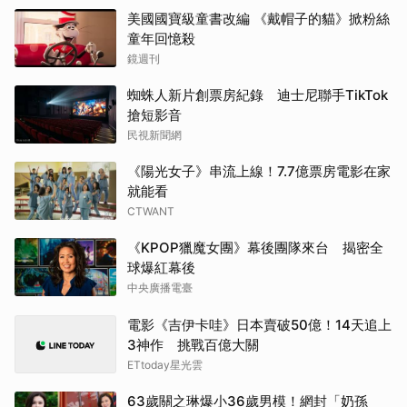
美國國寶級童書改編 《戴帽子的貓》掀粉絲
童年回憶殺
鏡週刊
蜘蛛人新片創票房紀錄 迪士尼聯手TikTok
搶短影音
民視新聞網
《陽光女子》串流上線！7.7億票房電影在家
就能看
CTWANT
《KPOP獵魔女團》幕後團隊來台 揭密全
球爆紅幕後
中央廣播電臺
電影《吉伊卡哇》日本賣破50億！14天追上
3神作 挑戰百億大關
ETtoday星光雲
63歲關之琳爆小36歲男模！網封「奶孫