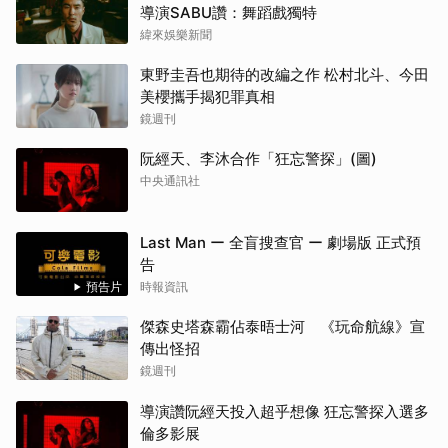
導演SABU讚：舞蹈戲獨特
緯來娛樂新聞
東野圭吾也期待的改編之作 松村北斗、今田
美櫻攜手揭犯罪真相
鏡週刊
阮經天、李沐合作「狂忘警探」(圖)
中央通訊社
Last Man ー 全盲搜查官 ー 劇場版 正式預
告
預告片
時報資訊
傑森史塔森霸佔泰晤士河 《玩命航線》宣
傳出怪招
鏡週刊
導演讚阮經天投入超乎想像 狂忘警探入選多
倫多影展