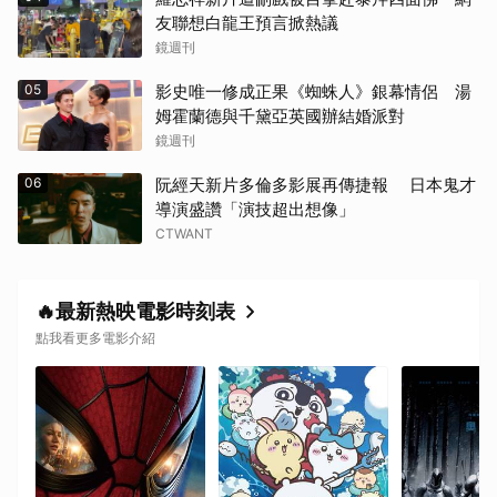
友聯想白龍王預言掀熱議
鏡週刊
05
影史唯一修成正果《蜘蛛人》銀幕情侶 湯
姆霍蘭德與千黛亞英國辦結婚派對
鏡週刊
06
阮經天新片多倫多影展再傳捷報 日本鬼才
導演盛讚「演技超出想像」
CTWANT
🔥最新熱映電影時刻表
點我看更多電影介紹