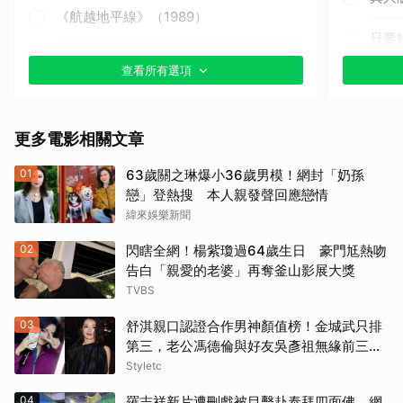
《航越地平線》（1989）
只要
《獵殺紅色十月》（1990）
查看所有選項
其他
《戰慄黑洞》（1995）
更多電影相關文章
《撕裂地平線》（1997）
01
63歲關之琳爆小36歲男模！網封「奶孫
《變人》（1999）
戀」登熱搜 本人親發聲回應戀情
緯來娛樂新聞
《鋼鐵墳墓》（2013）
02
閃瞎全網！楊紫瓊過64歲生日 豪門尪熱吻
《震盪效應》(2015)
告白「親愛的老婆」再奪釜山影展大獎
TVBS
《神鬼嚎野人》（2016）
03
舒淇親口認證合作男神顏值榜！金城武只排
第三，老公馮德倫與好友吳彥祖無緣前三笑
《網住愛情》（2004）
翻網友
Styletc
其他（歡迎貼文分享）
04
羅志祥新片遭刪戲被目擊赴泰拜四面佛 網