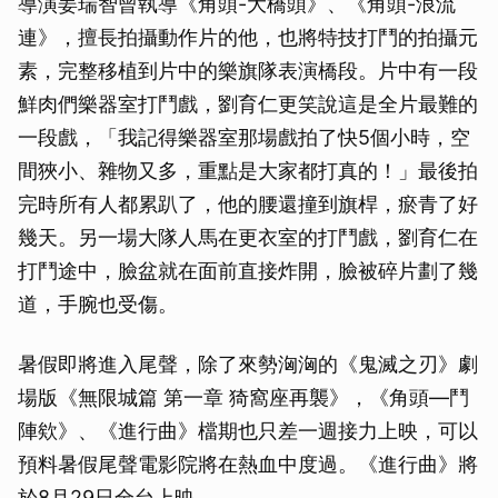
導演姜瑞智曾執導《角頭-大橋頭》、《角頭-浪流
連》，擅長拍攝動作片的他，也將特技打鬥的拍攝元
素，完整移植到片中的樂旗隊表演橋段。片中有一段
鮮肉們樂器室打鬥戲，劉育仁更笑說這是全片最難的
一段戲，「我記得樂器室那場戲拍了快5個小時，空
間狹小、雜物又多，重點是大家都打真的！」最後拍
完時所有人都累趴了，他的腰還撞到旗桿，瘀青了好
幾天。另一場大隊人馬在更衣室的打鬥戲，劉育仁在
打鬥途中，臉盆就在面前直接炸開，臉被碎片劃了幾
道，手腕也受傷。
暑假即將進入尾聲，除了來勢洶洶的《鬼滅之刃》劇
場版《無限城篇 第一章 猗窩座再襲》，《角頭—鬥
陣欸》、《進行曲》檔期也只差一週接力上映，可以
預料暑假尾聲電影院將在熱血中度過。《進行曲》將
於8月29日全台上映。