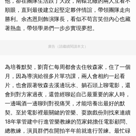
他，卻在團隊生活跌了大跤，南轅北轍的兩人互看不
順眼，直到最後建立起堅定夥伴情誼，帶領團隊走向
勝利。余杰恩則飾演隊長，看似不苟言笑但內心也藏
著熱血，帶領學弟們一步步實現夢想。
廣告（請繼續閱讀本文）
為培養默契，劉育仁每周都會去住牧森家，住了一個
月，因為導演給很多片單功課，兩人會相約一起看
片，也會跟著牧森去溪邊玩水、躺石頭上聊電影，還
會到對方家過夜，還曾經聊起自己最重要的家人時，
一邊喝酒一邊聊到對視痛哭，才能培養出最好的默
契。至於電影裡最關鍵的管樂、耍旗戲份則找來連續
18年掌管建中行進管樂教練的范家銘擔任電影顧問、
總教練，演員群們在開拍半年前就進行苦練。最忙碌