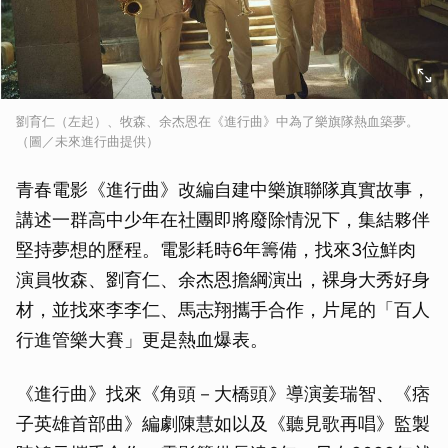
劉育仁（左起）、牧森、余杰恩在《進行曲》中為了樂旗隊熱血築夢。
（圖／未來進行曲提供）
青春電影《進行曲》改編自建中樂旗聯隊真實故事，
講述一群高中少年在社團即將廢除情況下，集結夥伴
堅持夢想的歷程。電影耗時6年籌備，找來3位鮮肉
演員牧森、劉育仁、余杰恩擔綱演出，裸身大秀好身
材，並找來李李仁、馬志翔攜手合作，片尾的「百人
行進管樂大賽」更是熱血爆表。
《進行曲》找來《角頭－大橋頭》導演姜瑞智、《痞
子英雄首部曲》編劇陳慧如以及《聽見歌再唱》監製