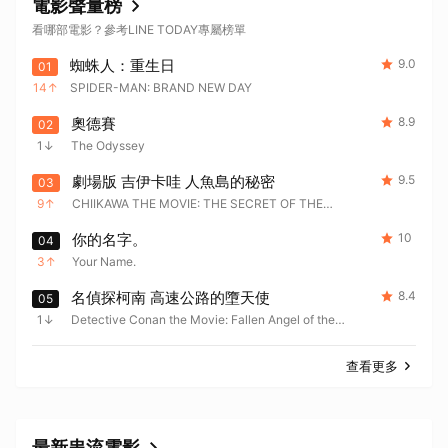
電影聲量榜
看哪部電影？參考LINE TODAY專屬榜單
蜘蛛人：重生日
9.0
01
14
SPIDER-MAN: BRAND NEW DAY
奧德賽
8.9
02
1
The Odyssey
劇場版 吉伊卡哇 人魚島的秘密
9.5
03
9
CHIIKAWA THE MOVIE: THE SECRET OF THE
MERMAID ISLAND
你的名字。
10
04
3
Your Name.
名偵探柯南 高速公路的墮天使
8.4
05
1
Detective Conan the Movie: Fallen Angel of the
Highway
取消
查看更多
最新串流電影