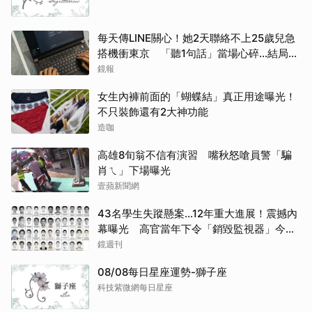
每天傳LINE關心！她2天聯絡不上25歲兒急
搭機衝東京 「聽1句話」當場心碎...結局看
哭網
鏡報
女生內褲前面的「蝴蝶結」真正用途曝光！
不只裝飾還有2大神功能
造咖
高雄8旬翁不信有演習 嘴秋怒嗆員警「騙
肖ㄟ」下場曝光
壹蘋新聞網
43名學生失蹤懸案...12年重大進展！震撼內
幕曝光 高官當年下令「銷毀監視器」今遭
逮
鏡週刊
08/08每日星座運勢-獅子座
科技紫微網每日星座