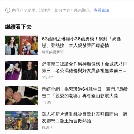
內容已至結尾。請注意，部分內容可能未顯示。
查看資訊
繼續看下去
63歲關之琳爆小36歲男模！網封「奶孫
戀」登熱搜 本人親發聲回應戀情
緯來娛樂新聞
舒淇親口認證合作男神顏值榜！金城武只排
第三，老公馮德倫與好友吳彥祖無緣前三笑
翻網友
Styletc
閃瞎全網！楊紫瓊過64歲生日 豪門尪熱吻
告白「親愛的老婆」再奪釜山影展大獎
TVBS
羅志祥新片遭刪戲被目擊赴泰拜四面佛 網
友聯想白龍王預言掀熱議
鏡週刊