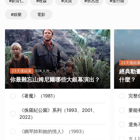
#劉育仁
#牧森
#演員
#余杰恩
#進行曲
#娛樂
電影
23天後結
經典動
23天後結束
10K人次
你最難忘山姆尼爾哪些大銀幕演出？
什麼？
《著魔》（1981）
完整
《侏羅紀公園》系列（1993、2001、
要能
2022）
選角
《鋼琴師和她的情人》（1993）
真人