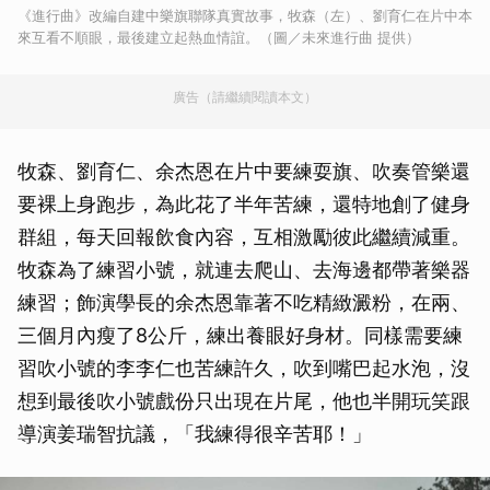
《進行曲》改編自建中樂旗聯隊真實故事，牧森（左）、劉育仁在片中本
來互看不順眼，最後建立起熱血情誼。（圖／未來進行曲 提供）
廣告（請繼續閱讀本文）
牧森、劉育仁、余杰恩在片中要練耍旗、吹奏管樂還
要裸上身跑步，為此花了半年苦練，還特地創了健身
群組，每天回報飲食內容，互相激勵彼此繼續減重。
牧森為了練習小號，就連去爬山、去海邊都帶著樂器
練習；飾演學長的余杰恩靠著不吃精緻澱粉，在兩、
三個月內瘦了8公斤，練出養眼好身材。同樣需要練
習吹小號的李李仁也苦練許久，吹到嘴巴起水泡，沒
想到最後吹小號戲份只出現在片尾，他也半開玩笑跟
導演姜瑞智抗議，「我練得很辛苦耶！」