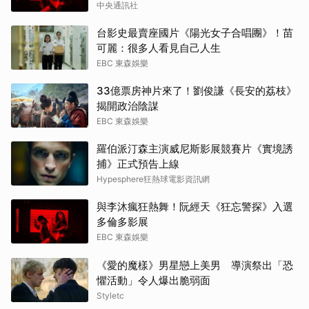
中央通訊社
台影史最賣座國片《陽光女子合唱團》！苗
可麗：很多人看見自己人生
EBC 東森娛樂
33億票房神片來了！劉俊謙《長安的荔枝》
揭開政治陰謀
EBC 東森娛樂
羅伯派汀森主演威尼斯影展競賽片《實境誘
捕》正式預告上線
Hypesphere狂熱球電影資訊網
與李沐瘋狂熱舞！阮經天《狂忘警探》入選
多倫多影展
EBC 東森娛樂
《愛的魔樣》男星戀上美男 導演祭出「恐
懼活動」令人爆出脆弱面
Styletc