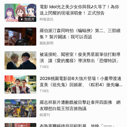
電影 Idol光之美少女你與我♪久等了！為你
送上閃耀的現場演唱會！ 正式預告
預告片
時報資訊
羅伯派汀森同時拍《蝙蝠俠》第二、三部續
集？ 製片闢謠：我可以否認
藝點新聞
被逼摸蛇、闖密室！俊美男星親筆信打動導
演 讓《愛的魔樣》導演祭出「恐懼特訓」
TVBS
2026桃園電影節6大強片登場！小薰帶渡邊
直美《祖先鬼》回娘家、《粽邪4》搶先嚇
桃園
TVBS
羅志祥新片遭刪戲被目擊赴泰拜四面佛 網
友聯想白龍王預言掀熱議
鏡週刊
布魯塞爾楊德昌回顧影展 放映「一一」