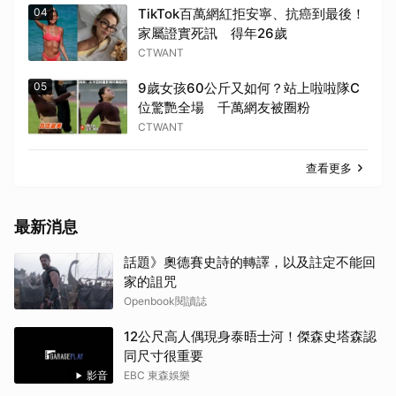
04
TikTok百萬網紅拒安寧、抗癌到最後！
家屬證實死訊 得年26歲
CTWANT
05
9歲女孩60公斤又如何？站上啦啦隊C
位驚艷全場 千萬網友被圈粉
CTWANT
查看更多
最新消息
話題》奧德賽史詩的轉譯，以及註定不能回
家的詛咒
Openbook閱讀誌
12公尺高人偶現身泰晤士河！傑森史塔森認
同尺寸很重要
影音
EBC 東森娛樂