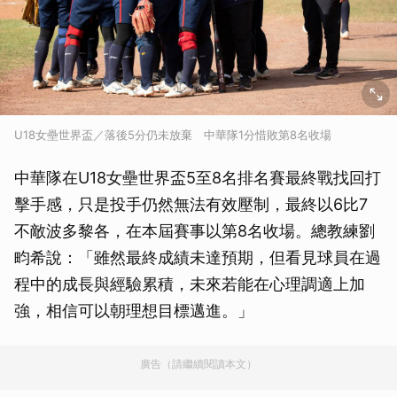
U18女壘世界盃／落後5分仍未放棄 中華隊1分惜敗第8名收場
中華隊在U18女壘世界盃5至8名排名賽最終戰找回打
擊手感，只是投手仍然無法有效壓制，最終以6比7
不敵波多黎各，在本屆賽事以第8名收場。總教練劉
畇希說：「雖然最終成績未達預期，但看見球員在過
程中的成長與經驗累積，未來若能在心理調適上加
強，相信可以朝理想目標邁進。」
廣告（請繼續閱讀本文）