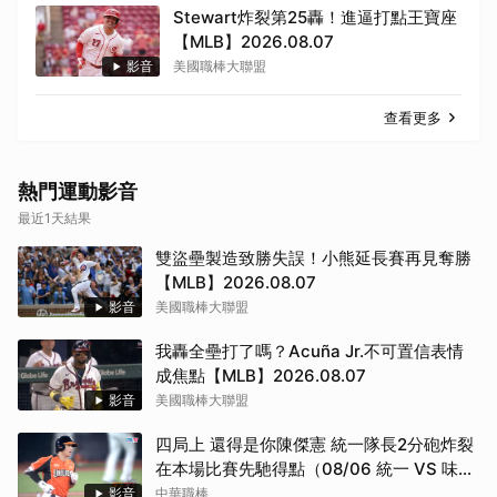
Stewart炸裂第25轟！進逼打點王寶座
【MLB】2026.08.07
影音
美國職棒大聯盟
查看更多
熱門運動影音
最近1天結果
雙盜壘製造致勝失誤！小熊延長賽再見奪勝
【MLB】2026.08.07
影音
美國職棒大聯盟
我轟全壘打了嗎？Acuña Jr.不可置信表情
成焦點【MLB】2026.08.07
影音
美國職棒大聯盟
四局上 還得是你陳傑憲 統一隊長2分砲炸裂
在本場比賽先馳得點（08/06 統一 VS 味
全）
影音
中華職棒