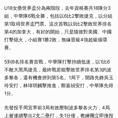
U18女壘世界盃分為兩階段，去年資格賽共18隊分3
組，中華隊6戰全勝，包括以6比2擊敗捷克，以分組
第1取得世界盃門票。這次首戰以9比2擊敗世界排名
第4的加拿大，有好的開始，只是隨後對美國、中國
打擊熄火，小組賽1勝2敗，無緣晉級4強超級循環
賽。
5到8名排名賽首戰，中華隊打擊持續低迷，以1比6
不敵大黑馬捷克，最終戰若能擊敗世界排名第3的波
多黎各，還有機會拼到第5名。1局下，開路先鋒吳玉
玲安打，林瑋琪觸擊推進，鄭嘉禎安打，中華隊先得
1分。
先發投手周宜葶前3局有效壓制波多黎各火力，4局
上被連續擊出2支二壘打，失1分後，教練團立即換投