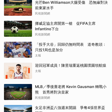
光芒Ben Williamson大腿受傷 恐無緣對決
前東家水手
民視新聞網
挪威足協主席開第一槍 促FIFA主席
Infantino下台
民視新聞網
「投手大谷」回歸仍無時間表 道奇教頭：
只投1局也是加分
太報
迎回冠軍成員！陳昱瑞重返桃園璞園領航猿
太報
MLB／季後賽老將 Kevin Gausman 轉戰小
熊 首秀將對決皇家
民視新聞網
女足非洲盃八強週末開踢 爭奪4張世界盃