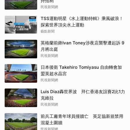
持抵制
民視新聞網
TSS運動明星《水上運動特輯》乘風破浪！
探索世界頂尖水上運動
藝點新聞
英格蘭前鋒Ivan Toney涉夜店襲擊遭起訴 9
月將出庭
民視新聞網
日本後衛 Takehiro Tomiyasu 自由轉會加
盟英超水晶宮
民視新聞網
Luis Diaz轟世界波 拜仁香港友誼賽2比1力
克維拉
民視新聞網
前兵工廠青年球員撞牆亡 英足協新規禁用
混凝土圍牆
民視新聞網