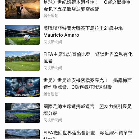
足球》世紀婚禮本週登場！ C羅返鄉砸重
金包下五星飯店迎娶喬姬娜
麗台運動
美職聯亞特蘭大聯簽下烏拉圭21歲中場
Mauricio Amaro
民視新聞網
FIFA主席出訪哥倫比亞 避談世界盃私有化
風暴
民視新聞網
世足》世足維安機密檔案曝光！ 揭露梅西
遭炸彈威脅、C羅遇瘋狂球迷跟蹤
麗台運動
國際足總主席遭挪威逼宮 盟友力挺引爆足
壇分裂
民視新聞網
FIFA撤回世界盃出售計畫 歐足總不買單堅