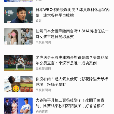
日本WBC慘敗後爆衝突？球員爆料休息室內
幕 連大谷翔平也吐槽
鏡報
仙氣日本女優降臨南台灣！8/14將擔任統一
獅女孩主題日開球嘉賓
民視新聞網
老虎送走王牌史庫柏是對還是錯？美媒點歷
年交易直言：李灝宇是唯一成功案例
民視新聞網
你沒看錯！超人氣女優河北彩花降臨天母棒
球場 粉絲全暴動
民視新聞網
大谷翔平升格二寶爸後變了！改開千萬賓
利、比賽結束秒回家陪孩子，好爸爸模式全
開
媽媽寶寶