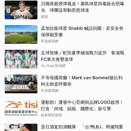
日職喪屍煙彈風波！廣島球星與毒販合照曝
光 球團這舉動惹怒球迷
鏡報
孟加拉板球星 Shakib 喊話回國：若安全有
保障願受審
民視新聞網
足球智庫／町田夏季補強戰力提升 客場戰
FC東京推雙進球
Go Goal 勁球網
不等母國荷蘭！Mark van Bommel接比利
時主帥直呼榮幸
民視新聞網
運動部》運發中心官網與品牌LOGO啟用！
打造「跨域、賦能、國際化」新引擎
緯來體育新聞
昔日酒駕拒測離隊 「台灣LBJ」周儀翔重