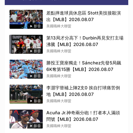
差點摔進球員休息區 Stott美技接殺演
出【MLB】2026.08.07
影音
美國職棒大聯盟
第13局才分高下！Durbin再見安打主場
沸騰【MLB】2026.08.07
影音
美國職棒大聯盟
勝投王寶座獨走！Sánchez先發5局飆
6K奪第15勝【MLB】2026.08.07
影音
美國職棒大聯盟
李灝宇替補上陣2支0 挨自打球痛苦倒
地【MLB】2026.08.07
影音
美國職棒大聯盟
Acuña Jr.神奇兩分砲！打者本人滿頭
問號【MLB】2026.08.07
取消
影音
美國職棒大聯盟