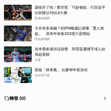
讓他升了啦！鄭宗哲「巧妙偷點」打回追平
分助隊以10比4大勝
民視新聞網
大谷有多值錢？ESPN權威記者曝「驚人效
益」 道奇年收衝322億只是開始
民視新聞網
攻本壘衝過頭沒踩壘 阿雷茲遭捕手堵人結
局超展開
太報
新版「林來瘋」 比豪神年薪加倍
自由電子報
轉發 (0)