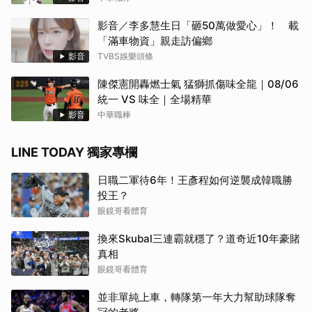
影音／李多慧生日「砸50萬做愛心」！ 載
「滿車物資」親走訪偏鄉
影音
TVBS娛樂頭條
陳傑憲開轟燃士氣 猛獅抓傷味全龍｜08/06
統一 VS 味全｜全場精華
影音
中華職棒
LINE TODAY 獨家專欄
日職二軍待6年！王彥程如何逆襲成韓職勝
投王？
眼鏡哥看體育
換來Skubal三連霸就穩了？道奇近10年豪賭
真相
眼鏡哥看體育
並非單純上車，轉隊第一年大力幫助球隊奪