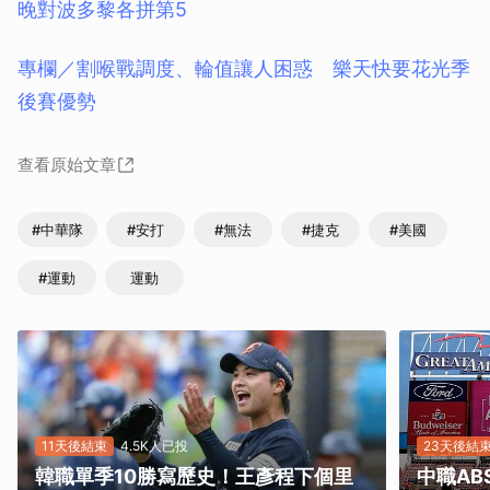
晚對波多黎各拼第5
專欄／割喉戰調度、輪值讓人困惑 樂天快要花光季
後賽優勢
查看原始文章
#中華隊
#安打
#無法
#捷克
#美國
#運動
運動
11天後結束
4.5K人已投
23天後結
韓職單季10勝寫歷史！王彥程下個里
中職A