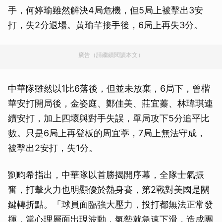
手，何婷瑜雖然解決4局危機，但5局上被擊出3安
打，失2分退場。黃瑜芊接手後，6局上再失3分。
廣告（請繼續閱讀本文）
中華隊雖然以1比6落後，但並未放棄，6局下，曾楷
華安打開局後，金姿庭、鄭佳美、莊宜蓁、林瑋琪連
續安打，加上四壞與對手失誤，單局攻下5分追平比
數。只是6局上再登板的周宜葶，7局上無法守成，
被擊出2安打，失1分。
劉畇希指出，中華隊以首勝揭開序幕，全隊士氣振
奮，打擊火力也明顯優於熱身賽，第2戰對美國是關
鍵轉折點。「球員面臨強大壓力，投打都無法正常發
揮，當心理層面出現波動，氣勢就急速下滑，造成團