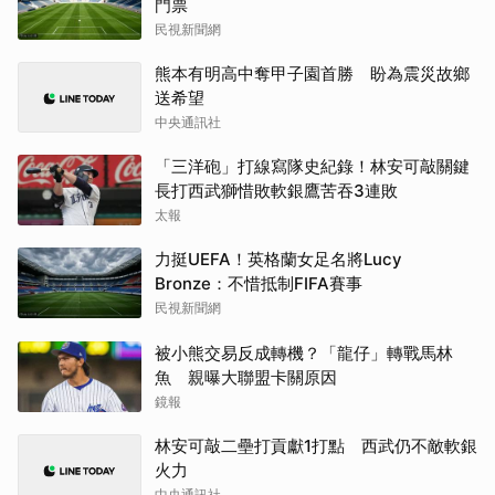
門票
民視新聞網
熊本有明高中奪甲子園首勝 盼為震災故鄉
送希望
中央通訊社
「三洋砲」打線寫隊史紀錄！林安可敲關鍵
長打西武獅惜敗軟銀鷹苦吞3連敗
太報
力挺UEFA！英格蘭女足名將Lucy
Bronze：不惜抵制FIFA賽事
民視新聞網
被小熊交易反成轉機？「龍仔」轉戰馬林
魚 親曝大聯盟卡關原因
鏡報
林安可敲二壘打貢獻1打點 西武仍不敵軟銀
火力
中央通訊社