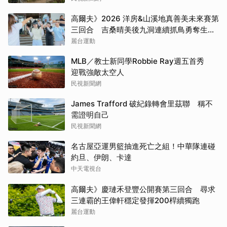
高爾夫》2026 洋房&山溪地真善美未來賽第
三回合 吉桑晴美後九洞連續抓鳥勇奪生涯
首冠
麗台運動
MLB／教士新同學Robbie Ray週五首秀
迎戰強敵太空人
民視新聞網
James Trafford 破紀錄轉會里茲聯 稱不
需證明自己
民視新聞網
名古屋亞運男籃抽進死亡之組！中華隊連碰
約旦、伊朗、卡達
中天電視台
高爾夫》慶璉禾登豐公開賽第三回合 尋求
三連霸的王偉軒穩定發揮200桿續獨跑
麗台運動