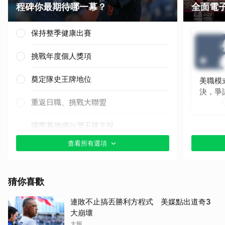
程碑你最期待哪一幕？
全面電
保持整季健康出賽
挑戰年度個人獎項
奠定隊史王牌地位
美職模
決，爭
重返日職、挑戰大聯盟
國際賽擔綱台灣王牌主投
查看所有選項
其他（歡迎貼文分享）
猜你喜歡
連敗不止搞丟勝利方程式 美媒點出道奇3
大崩壞
太報