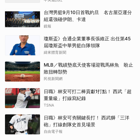
台灣男籃9月10日首戰約旦 名古屋亞運分
組還強碰伊朗、卡達
鏡報
瓊斯盃》合通企業董事長張維正 出任第45
屆瓊斯盃中華男籃白隊領隊
緯來體育新聞
MLB／戰績墊底天使客場迎戰馬林魚 盼止
敗扭轉頹勢
民視新聞網
日職》林安可打二棒貢獻1打點！ 西武「超
重量級」打線寫紀錄
TSNA
日職》林安可夯關鍵長打！ 西武獅「三洋
砲」打線創隊史首見場景
自由電子報