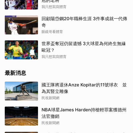
冠的老將
我只想寫寫體育
回顧陽岱鋼20年職棒生涯 3件事成就一代傳
奇
眼鏡哥看體育
世界盃奪冠仍留遺憾 3大球星為何終生無緣
歐冠？
我只想寫寫體育
最新消息
國王隊將退休Anze Kopitar的11號球衣 並
為其豎立雕像
民視新聞網
NBA球星James Harden持槍輕罪案獲德州
法官撤銷
民視新聞網