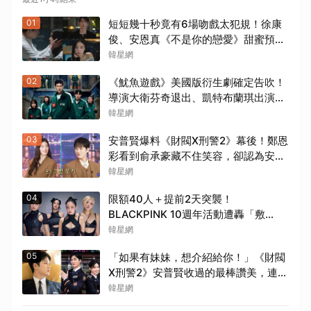
01
短短幾十秒竟有6場吻戲太犯規！徐康
俊、安恩真《不是你的戀愛》甜蜜預告
公開，網友直呼：太期待了！
韓星網
02
《魷魚遊戲》美國版衍生劇確定告吹！
導演大衛芬奇退出、凱特布蘭琪出演傳
聞也破局
韓星網
03
安普賢爆料《財閥X刑警2》幕後！鄭恩
彩看到俞承豪藏不住笑容，卻認為安普
賢只是「搞笑男」
韓星網
04
限額40人＋提前2天突襲！
BLACKPINK 10週年活動遭轟「敷
衍」，YG急證實：4人確定完全體出席
韓星網
05
「如果有妹妹，想介紹給你！」《財閥
X刑警2》安普賢收過的最棒讚美，連哥
哥們都認證的好品格～
韓星網