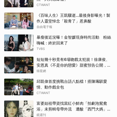
CTWANT
《百味人生》王凱驟逝…最後身影曝光！製
作人靈堂悼念「殺青了」惹鼻酸
自由電子報
暴瘦後近況曝！金智媛現身時尚活動 粉絲
嗨喊：終於回來了
TVBS
短短幾十秒竟有6場吻戲太犯規！徐康俊、
安恩真《不是你的戀愛》甜蜜預告公開，網
友直呼：太期待了！
韓星網
邱凱偉首度挑戰台語八點檔！搭陳珮騏愛
情、動作戲全包
CTWANT
富婆始祖帶資找當紅小鮮肉「拍劇泡鴛鴦
浴」未剪輯母帶外流 遭酸「西門大媽」真
實年齡曝
鏡週刊