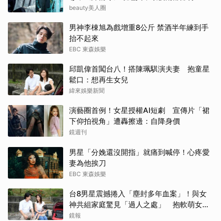
倒好評
beauty美人圈
楊洋
男神李棟旭為戲增重8公斤 禁酒半年練到手
申惠
抬不起來
EBC 東森娛樂
張凌
邱凱偉首闖台八！搭陳珮騏演夫妻 抱童星
鬆口：想再生女兒
生田
緯來娛樂新聞
許楠
演藝圈首例！女星授權AI短劇 宣傳片「裙
下仰拍視角」遭轟擦邊：自降身價
迪麗
鏡週刊
王楚
男星「分娩還沒開指」就痛到喊停！心疼愛
妻為他挨刀
Rai
EBC 東森娛樂
台8男星震撼捲入「塵封多年血案」！與女
傑瑞
神共組家庭驚見「過人之處」 抱軟萌女娃
動念再拚一胎
鏡報
湯姆