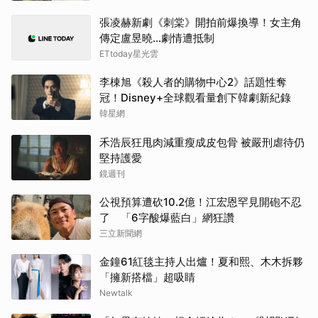
張凌赫新劇《刺棠》開拍前爆換導！女主角
傳定盧昱曉…劇情遭抵制
ETtoday星光雲
李棟旭《殺人者的購物中心2》話題性奪
冠！Disney+全球觀看量創下韓劇新紀錄
韓星網
禾浩辰狂甩肉減重瘦成皮包骨 被嚴刑虐待仍
堅持護愛
鏡週刊
公視預算遭砍10.2億！江宏恩罕見開砲不忍
了 「6字酸爆藍白」網狂讚
三立新聞網
金鐘61紅毯主持人出爐！夏和熙、木木拆夥
「擁新搭檔」超吸睛
Newtalk