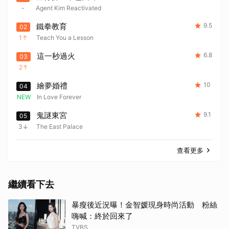
-
Agent Kim Reactivated
鐵拳教育
9.5
02
1
Teach You a Lesson
這一秒過火
6.8
03
2
繪夢婚禮
10
04
NEW
In Love Forever
鬼謎東宮
9.1
05
3
The East Palace
查看更多
繼續看下去
暴瘦後近況曝！金智媛現身時尚活動 粉絲
嗨喊：終於回來了
TVBS