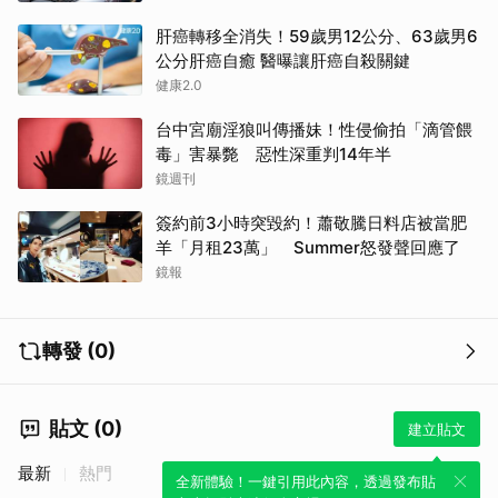
肝癌轉移全消失！59歲男12公分、63歲男6
公分肝癌自癒 醫曝讓肝癌自殺關鍵
健康2.0
台中宮廟淫狼叫傳播妹！性侵偷拍「滴管餵
毒」害暴斃 惡性深重判14年半
鏡週刊
簽約前3小時突毀約！蕭敬騰日料店被當肥
羊「月租23萬」 Summer怒發聲回應了
鏡報
轉發 (0)
貼文 (0)
建立貼文
最新
熱門
全新體驗！一鍵引用此內容，透過發布貼