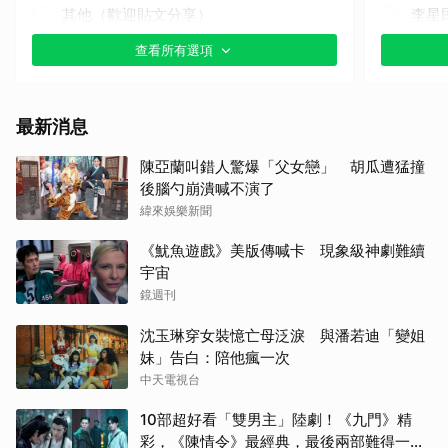
其他（歡迎貼文分享）
李星
查看所有選項
高允
山姆
最新消息
其他
陳亞蘭叫錯人驚爆「父女戀」 胡瓜遭猛撞
後腦勺崩潰喊不演了
田曦
緯來娛樂新聞
徐仁
《魷魚遊戲》美版傳喊卡 現象級神劇難續
宇宙
朴海
鏡週刊
沈玉琳穿女裝憶亡母泛淚 與潘若迪「變姐
山下
妹」告白：陪他瘋一次
中天電視台
白鹿
10部超好看「雙男主」陸劇！《九門》精
小栗
彩，《陳情令》最經典，最後兩部難得一面