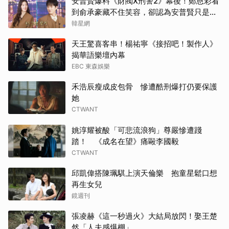
安普賢爆料《財閥X刑警2》幕後！鄭恩彩看
到俞承豪藏不住笑容，卻認為安普賢只是
「搞笑男」
韓星網
天王驚喜客串！楊祐寧《接招吧！製作人》
揭華語樂壇內幕
EBC 東森娛樂
禾浩辰瘦成皮包骨 慘遭酷刑爆打仍要保護
她
CTWANT
姚淳耀被酸「可悲流浪狗」尊嚴慘遭踐
踏！ 《成名在望》痛毆李國毅
CTWANT
邱凱偉搭陳珮騏上演天倫樂 抱童星鬆口想
再生女兒
鏡週刊
張凌赫《這一秒過火》大結局放閃！娶王楚
然「人夫感爆棚」