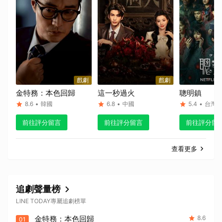
戲劇
戲劇
金特務：本色回歸
這一秒過火
聰明鎮
8.6
•
韓國
6.8
•
中國
5.4
•
台灣
前往評分留言
前往評分留言
前往評分留
查看更多
追劇聲量榜
LINE TODAY專屬追劇榜單
金特務：本色回歸
8.6
01