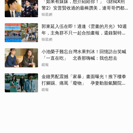
「如果有妹妹，想介紹給你！」《財閥X刑
警2》安普賢收過的最棒讚美，連哥哥們都
認證的好品格～
韓星網
郭東延入伍在即！適逢《雲畫的月光》10週
年，主角群不只一起合拍畫報，還錄製特別
節目
韓星網
小池榮子難忘台灣水果剉冰！回憶訪台笑喊
「一直在吃」 北香那嗨喊：我也想去
鏡報
金鐘男配震撼「家暴」畫面曝光！推下樓拳
打腳踢、痛罵「廢物」 孕妻動胎氣醫院爆
激烈衝突
鏡報