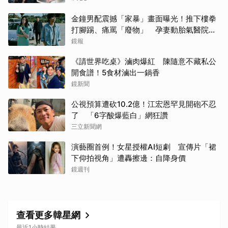
金鐘男配震撼「家暴」畫面曝光！推下樓拳
打腳踢、痛罵「廢物」 孕妻動胎氣醫院爆
激烈衝突
鏡報
《請世界吃桌》滷肉爆紅 陳隨意不藏私公
開食譜！5食材滷出一鍋香
鏡新聞
公視預算遭砍10.2億！江宏恩罕見開砲不忍
了 「6字酸爆藍白」網狂讚
三立新聞網
演藝圈首例！女星授權AI短劇 宣傳片「裙
下仰拍視角」遭轟擦邊：自降身價
鏡週刊
查看更多韓星網
最近1小時結果