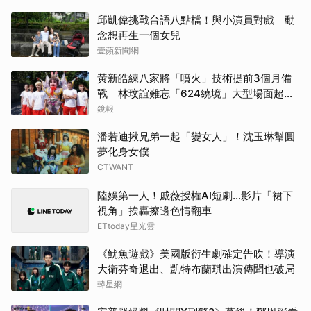
邱凱偉挑戰台語八點檔！與小演員對戲 動
千黛
念想再生一個女兒
壹蘋新聞網
林智
黃新皓練八家將「噴火」技術提前3個月備
金高
戰 林玟誼難忘「624繞境」大型場面超震
撼
鏡報
IU
潘若迪揪兄弟一起「變女人」！沈玉琳幫圓
夢化身女僕
戶田
CTWANT
蘇志
陸娛第一人！戚薇授權AI短劇…影片「裙下
視角」挨轟擦邊色情翻車
朴恩
ETtoday星光雲
邊佑
《魷魚遊戲》美國版衍生劇確定告吹！導演
大衛芬奇退出、凱特布蘭琪出演傳聞也破局
韓星網