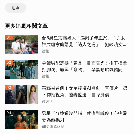
追劇
更多追劇相關文章
01
台8男星震撼捲入「塵封多年血案」！與女
神共組家庭驚見「過人之處」 抱軟萌女娃
動念再拚一胎
鏡報
02
金鐘男配震撼「家暴」畫面曝光！推下樓拳
打腳踢、痛罵「廢物」 孕妻動胎氣醫院爆
激烈衝突
鏡報
03
演藝圈首例！女星授權AI短劇 宣傳片「裙
下仰拍視角」遭轟擦邊：自降身價
鏡週刊
04
男星「分娩還沒開指」就痛到喊停！心疼愛
妻為他挨刀
EBC 東森娛樂