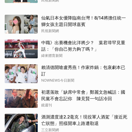
民視新聞網
仙氣日本女優降臨南台灣！8/14將擔任統一
獅女孩主題日開球嘉賓
民視新聞網
中職》出賽機會比洋將少？ 葉君璋罕見重
話：「你自己努力夠了嗎？」
緯來體育新聞
賴清德開嗆盧秀燕！作家炸鍋：包衰劇本已
訂
NOWNEWS今日新聞
初選落敗「缺席中常會」鄭麗文急喊話：國
民黨不會忘記你 陳見賢一句話冷回
鏡週刊
酒測濃度達2.2毫克！現役軍人酒駕「接近死
亡狀態」照樣開車上路遭勒退
三立新聞網