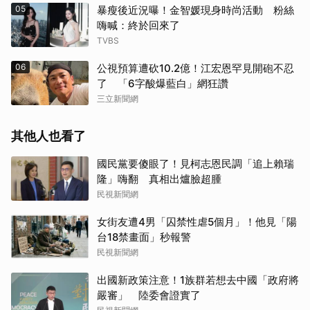
05
暴瘦後近況曝！金智媛現身時尚活動 粉絲
嗨喊：終於回來了
TVBS
06
公視預算遭砍10.2億！江宏恩罕見開砲不忍
了 「6字酸爆藍白」網狂讚
三立新聞網
其他人也看了
國民黨要傻眼了！見柯志恩民調「追上賴瑞
隆」嗨翻 真相出爐臉超腫
民視新聞網
女街友遭4男「囚禁性虐5個月」！他見「陽
台18禁畫面」秒報警
民視新聞網
出國新政策注意！1族群若想去中國「政府將
嚴審」 陸委會證實了