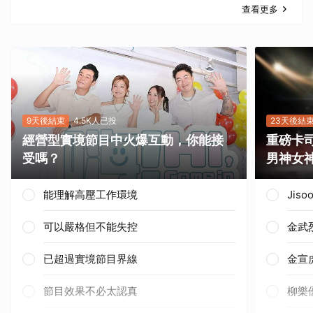
查看更多
9天後結束
4.5K人已投
23天後結
經營型實境節目中火爆互動，你能接
重磅卡司
受嗎？
男神女
能理解高壓工作環境
Jis
可以嚴格但不能失控
金武
已超過實境節目界線
金宣
節目效果不必太認真
柳樂