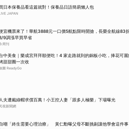
取消
買日本保養品看這篇就對！保養品日語簡易懶人包
LIVE JAPAN
便宜機票來了！華航3888元一口價5航點限時開搶，長榮全航線83
8/9調漲早買早省
今周刊
台中美食｜樂成宮拜拜順便吃！4 家走路就到的銅板小吃，捧花可
烤甜甜圈一次收
旅圖 ReadyGo
人夫遭戴綠帽求償百萬！小王控人妻「跟多人極樂」下場曝光
民視新聞網
自嘲「終生需要心理治療」 黃仁勳曝父母不斷挑剔讓他學會這件事