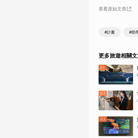
查看原始文章
#計畫
#助
更多旅遊相關文
01
02
03