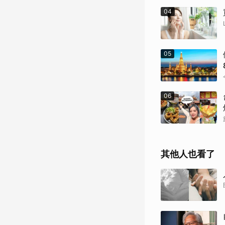
04
05
06
其他人也看了