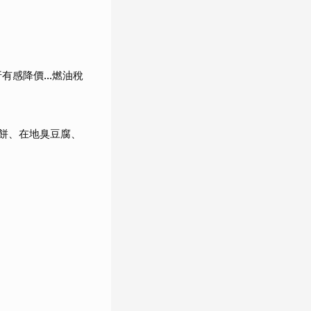
折有感降價…燃油稅
麗餅、在地臭豆腐、