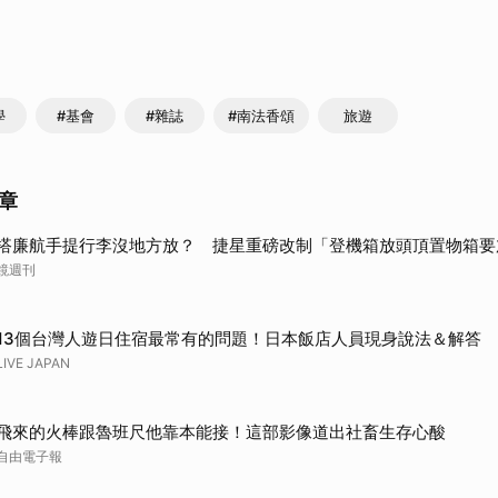
學
#基會
#雜誌
#南法香頌
旅遊
章
搭廉航手提行李沒地方放？ 捷星重磅改制「登機箱放頭頂置物箱要
鏡週刊
13個台灣人遊日住宿最常有的問題！日本飯店人員現身說法＆解答
LIVE JAPAN
飛來的火棒跟魯班尺他靠本能接！這部影像道出社畜生存心酸
自由電子報