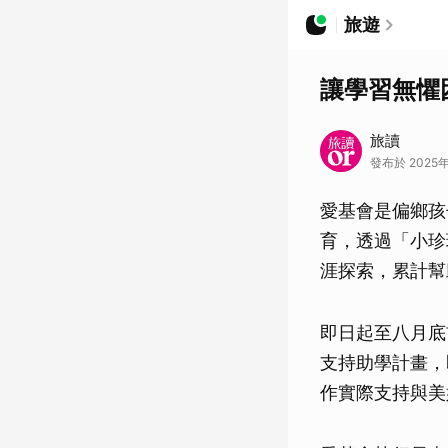
旅遊
讓學習無懼
旅讀
發布於 2025年
愛基會是偏鄉孩
育，透過「小珍
涯探索，累計幫
即日起至八月底
支持助學計畫，
作實際支持與美