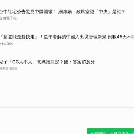
台中社宅公告驚見中國國徽！ 網炸鍋：政風室認「中央」是誰？
自由電子報
「趁還能走趕快走」！星學者解讀中國入出境管理新規 倒數45天不
Newtalk
兒子「GG大不大」爸媽誰決定？醫：答案超意外
民視新聞網
全新體驗！一鍵引用此內