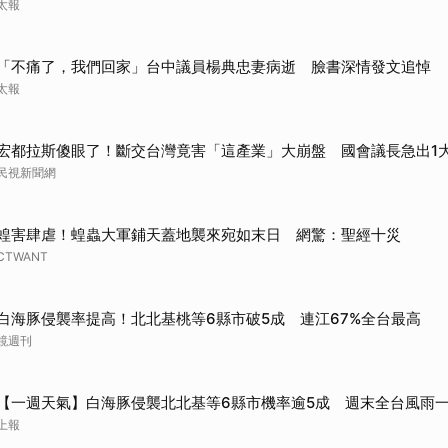
太報
「不痛了，我們回家」台中議員楊典忠妻病逝 臉書深情發文追悼
太報
宏都拉斯傻眼了！斷交台灣竟害「這產業」大崩盤 國會議長急出1
民視新聞網
蝗害肆虐！蝗蟲大軍鋪天蓋地襲來宛如末日 網驚：聖經十災
CTWANT
白海豚侵襲率提高！北北基桃等6縣市破5成 連江67%全台最高
鏡週刊
【一週天氣】白海豚侵襲北北基等6縣市機率逾5成 週末全台風雨
上報