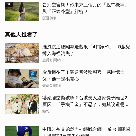
06
告別空窗期！你未來三個月的「脫單機率」
與「正緣外型」解密？
開運算算
其他人也看了
颱風接近硬闖海邊觀浪「4口家-1」 9歲兒
捲入海裡消失了
壹蘋新聞網
影后懷孕了！曬超音波照報喜 感性憶亡
父：他一定很開心
壹蘋新聞網
婆媳隔空撕破臉？台玻夫人還原長子離世2
原因 「手機千金」不忍了：如其說還需要
離開嗎？
鏡報
中職》被兄弟戰力外轉戰台鋼！ 前台灣隊國
手後援7.2局無失分奪勝