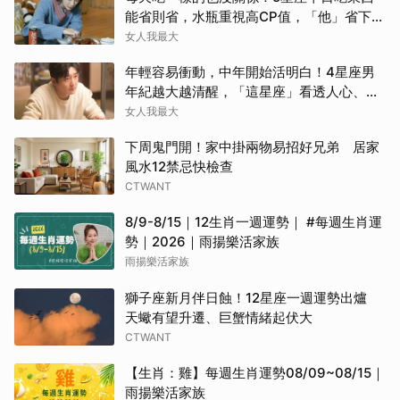
能省則省，水瓶重視高CP值，「他」省下來
吃大餐
女人我最大
年輕容易衝動，中年開始活明白！4星座男
年紀越大越清醒，「這星座」看透人心、不
再討好任何人
女人我最大
下周鬼門開！家中掛兩物易招好兄弟 居家
風水12禁忌快檢查
CTWANT
8/9-8/15｜12生肖一週運勢｜ #每週生肖運
勢｜2026｜雨揚樂活家族
雨揚樂活家族
獅子座新月伴日蝕！12星座一週運勢出爐
天蠍有望升遷、巨蟹情緒起伏大
CTWANT
【生肖：雞】每週生肖運勢08/09~08/15｜
雨揚樂活家族