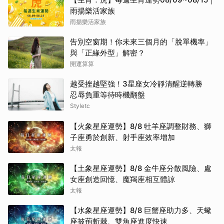
雨揚樂活家族
雨揚樂活家族
告別空窗期！你未來三個月的「脫單機率」
與「正緣外型」解密？
開運算算
越受挫越堅強！3星座女冷靜清醒逆轉勝
忍辱負重等待時機翻盤
Styletc
【火象星座運勢】8/8 牡羊座調整財務、獅
子座勇於創新、射手座效率增加
太報
【土象星座運勢】8/8 金牛座分散風險、處
女座創造回憶、魔羯座相互體諒
太報
【水象星座運勢】8/8 巨蟹座助力多、天蠍
座披荊斬棘、雙魚座進度快速