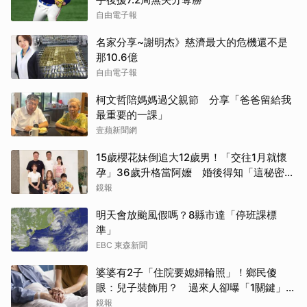
自由電子報
名家分享~謝明杰》慈濟最大的危機還不是
那10.6億
自由電子報
柯文哲陪媽媽過父親節 分享「爸爸留給我
最重要的一課」
壹蘋新聞網
15歲櫻花妹倒追大12歲男！「交往1月就懷
孕」36歲升格當阿嬤 婚後得知「這秘密」
傻眼了
鏡報
明天會放颱風假嗎？8縣市達「停班課標
準」
EBC 東森新聞
婆婆有2子「住院要媳婦輪照」！鄉民傻
眼：兒子裝飾用？ 過來人卻曝「1關鍵」才
做決定
鏡報