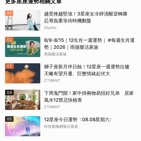
更多星座運勢相關文章
01
越受挫越堅強！3星座女冷靜清醒逆轉勝
忍辱負重等待時機翻盤
Styletc
02
8/9-8/15｜12生肖一週運勢｜ #每週生肖運
勢｜2026｜雨揚樂活家族
雨揚樂活家族
03
獅子座新月伴日蝕！12星座一週運勢出爐
天蠍有望升遷、巨蟹情緒起伏大
CTWANT
04
下周鬼門開！家中掛兩物易招好兄弟 居家
風水12禁忌快檢查
CTWANT
05
12星座今日運勢〈08.08星期六〉
科技紫微網每日星座