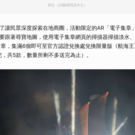
廣告（請繼續閱讀本文）
了讓民眾深度探索在地商圈，活動限定的AR「電子集章
要跟著尋寶地圖，使用電子集章網頁的掃描器掃描淡水、
收集圖章，集滿6個即可至官方認證兌換處兌換限量版《航海
把，共5款，數量所剩不多送完為止）。