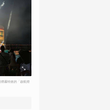
與煙霧特效的「啟航燈