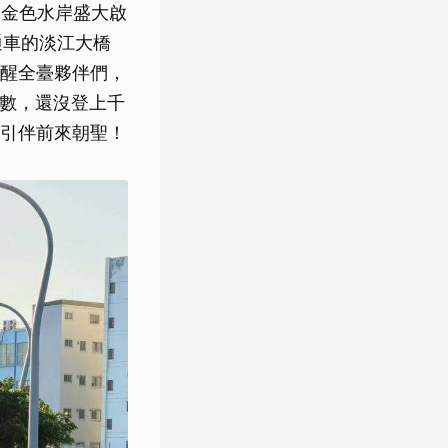
水金色水岸盛大啟
通車的淡江大橋
醒全臺夥伴們，
倒數，還沒登上千
引伴前來朝聖！