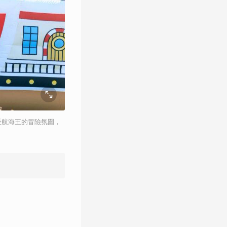
受航海王的冒險氛圍，