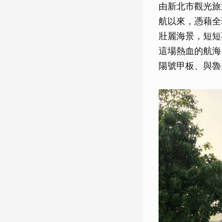
由新北市觀光旅
航以來，憑藉全球
壯麗海景，短短
這場熱血的航海
陽號甲板、與魯