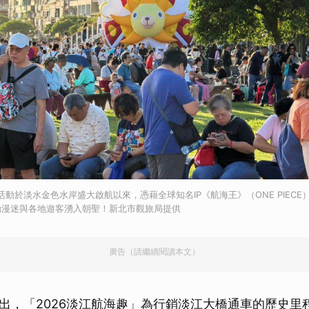
活動於淡水金色水岸盛大啟航以來，憑藉全球知名IP《航海王》（ONE PIEC
動漫迷與各地遊客湧入朝聖！新北市觀旅局提供
廣告（請繼續閱讀本文）
出，「2026淡江航海趣」為行銷淡江大橋通車的歷史里