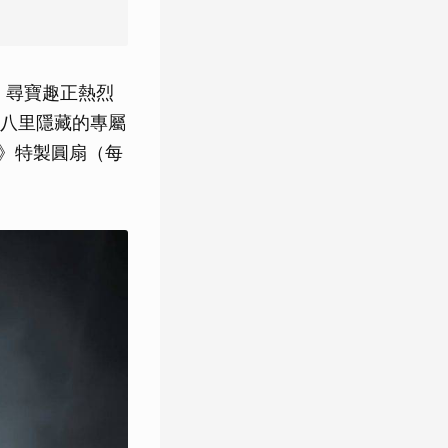
」尋寶趣正熱烈
八里隱藏的專屬
王》特製圓扇（每