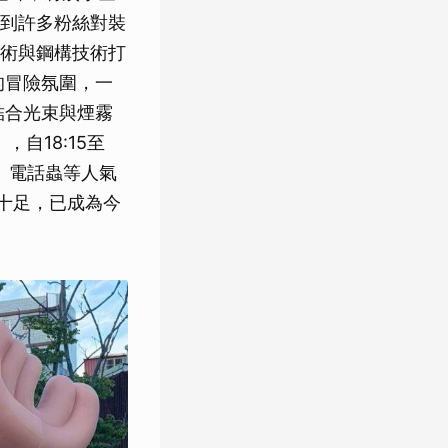
到許多粉絲對裝
術與鋼構技術打
王的冒險氛圍，一
次結合光束與煙霧
自18:15至
巴、電話蟲等人氣
力十足，已成為今