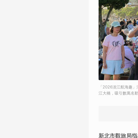
「2026淡江航海趣」
江大橋，吸引數萬名
新北市觀旅局指