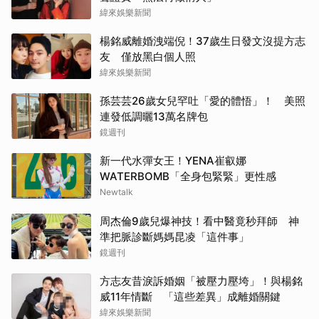
緯來娛樂新聞
楊銘威離婚洩端倪！37歲生日發文沒提方志
友 僅放黑白個人照
緯來娛樂新聞
孫芸芸26歲女兒罕吐「愛的體悟」！ 美照
連發低調曬13萬名牌包
鏡週刊
新一代水彈女王！YENA崔叡娜
WATERBOMB「全身包緊緊」更性感
Newtalk
周杰倫9歲兒爆神技！看中醫竟秒拜師 神
準把脈診斷媽媽昆凌「這件事」
鏡週刊
方志友昔淚訴婚姻「被壓力壓垮」！與楊銘
威11年情斷 「這些差異」成離婚關鍵
緯來娛樂新聞