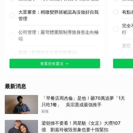
大眾審查：稍微變胖就被認為沒做好自我
有點
管理
完全
公司管理：嚴苛體重限制導致身形走向極
行
端
其它
其他（歡迎貼文分享你的看法）
查看所有選項
最新消息
「早餐店周杰倫」是他！砸70萬追夢「1天
只吃1餐」 吳宗憲成最強推手
鏡報
梁朝偉不要看！周星馳《女足》大撈107
億 劉嘉玲被毀形象也要十指緊扣