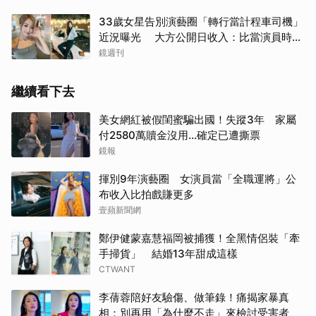
33歲女星告別演藝圈「轉行當計程車司機」
近況曝光 大方公開日收入：比當演員時穩
定
鏡週刊
繼續看下去
美女網紅被假閨蜜騙出國！失蹤3年 家屬
付2580萬贖金沒用…確定已遭撕票
鏡報
揮別9年演藝圈 女演員當「全職運將」公
布收入比拍戲賺更多
壹蘋新聞網
鄭伊健蒙嘉慧福岡被捕獲！全黑情侶裝「牽
手掃貨」 結婚13年甜成這樣
CTWANT
李蒨蓉陪好友驗傷、做筆錄！痛揭家暴真
相：別再用「為什麼不走」來檢討受害者