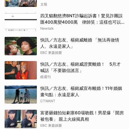
太報
四叉貓翻慈濟BNT詐騙起訴書！驚見詐團誤
匯400萬變4000萬 律師笑：這樣也可以
不小心
Newtalk
快訊／方志友、楊銘威離婚 「無法再做情
人、永遠是家人」
EBC 東森娛樂
快訊／方志友、楊銘威證實離婚！ 5月才
喊話「不要聽信謠言」
鏡週刊
快訊／方志友、楊銘威宣布離婚！11年婚姻
畫句點：永遠是家人
CTWANT
富婆砸錢拍短劇塞60場吻戲！男星爆「開房
被包養」 親上火線揭真相
EBC 東森娛樂