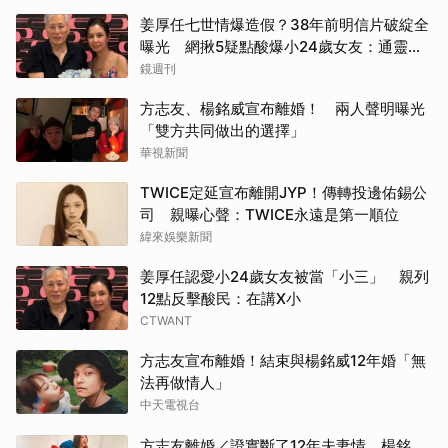
姜厚任七世情爆造假？38年前明信片破綻全
曝光 網揪5疑點酸爆小24歲女友：通靈還
是時空旅人
鏡週刊
方志友、楊銘威宣布離婚！ 兩人聲明曝光
「雙方共同做出的選擇」
華視新聞
TWICE定延宣布離開JYP！傳轉投邊佑錫公
司 親曝心聲：TWICE永遠是第一順位
緯來娛樂新聞
姜厚任認愛小24歲女友被當「小三」 親列
12點反擊酸民：在講X小
CTWANT
方志友宣布離婚！結束與楊銘威12年婚「無
法再做情人」
中天電視台
方志友離婚／證實斷了12年夫妻情 楊銘