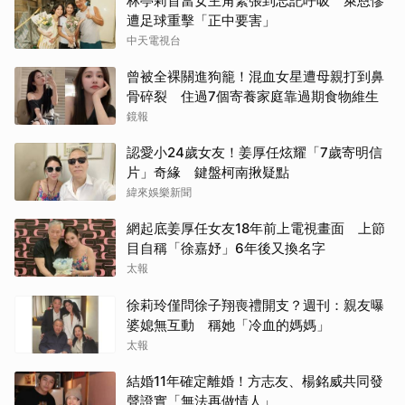
林亭莉首當女主角緊張到忘記呼吸 萊恩慘
遭足球重擊「正中要害」
中天電視台
曾被全裸關進狗籠！混血女星遭母親打到鼻
骨碎裂 住過7個寄養家庭靠過期食物維生
鏡報
認愛小24歲女友！姜厚任炫耀「7歲寄明信
片」奇緣 鍵盤柯南揪疑點
緯來娛樂新聞
網起底姜厚任女友18年前上電視畫面 上節
目自稱「徐嘉妤」6年後又換名字
太報
徐莉玲僅問徐子翔喪禮開支？週刊：親友曝
婆媳無互動 稱她「冷血的媽媽」
太報
結婚11年確定離婚！方志友、楊銘威共同發
聲證實「無法再做情人」