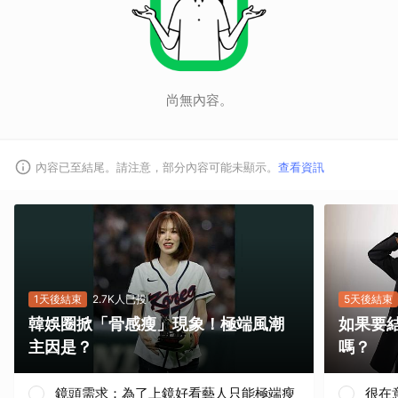
尚無內容。
內容已至結尾。請注意，部分內容可能未顯示。
查看資訊
1天後結束
2.7K人已投
5天後結束
韓娛圈掀「骨感瘦」現象！極端風潮
如果要
主因是？
嗎？
鏡頭需求：為了上鏡好看藝人只能極端瘦
很在