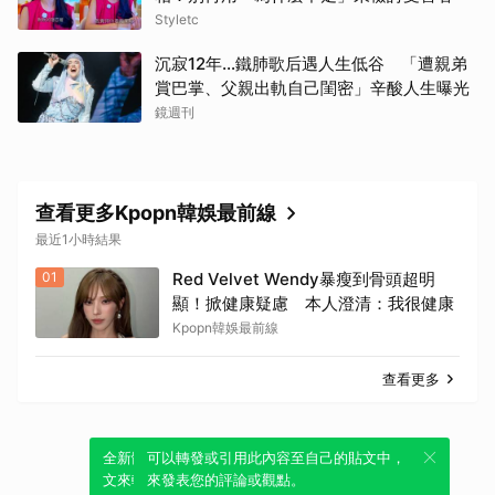
Styletc
沉寂12年…鐵肺歌后遇人生低谷 「遭親弟
賞巴掌、父親出軌自己閨密」辛酸人生曝光
鏡週刊
查看更多Kpopn韓娛最前線
最近1小時結果
01
Red Velvet Wendy暴瘦到骨頭超明
顯！掀健康疑慮 本人澄清：我很健康
Kpopn韓娛最前線
查看更多
全新體驗！一鍵引用此內容，透過發布貼
可以轉發或引用此內容至自己的貼文中，
文來輕鬆表達個人立場。
來發表您的評論或觀點。