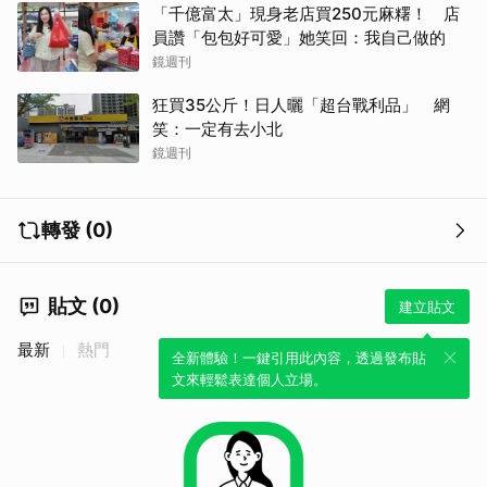
「千億富太」現身老店買250元麻糬！ 店
員讚「包包好可愛」她笑回：我自己做的
鏡週刊
狂買35公斤！日人曬「超台戰利品」 網
笑：一定有去小北
鏡週刊
轉發 (0)
取消
貼文 (0)
建立貼文
最新
熱門
全新體驗！一鍵引用此內容，透過發布貼
文來輕鬆表達個人立場。