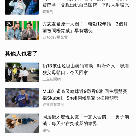
賞巴掌、父親出軌自己閨密」辛酸人生曝光
鏡週刊
06
方志友暴瘦一大圈！ 斬斷12年婚「3個月
前被問楊銘威」早有端倪
ETtoday星光雲
其他人也看了
扔13孩住垃圾山爽領補助…縣府介入 澎湖
狠父母鬆口：今天回家
三立新聞網
MLB》道奇又輸球近9戰吞8敗 回主場雙賽
揚Skubal、Snell伺候皇家盼扭轉頹勢
緯來體育新聞
同居後才發現女友「一驚人習慣」 男子崩
潰：每天都在突破我的結界
鏡報