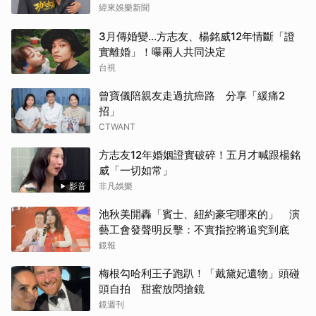
緯來娛樂新聞
3月傳婚變...方志友、楊銘威12年情斷「證
實離婚」！曝兩人共同決定
台視
曾寶儀陪親友走過抗癌路 分享「緩痛2
招」
CTWANT
方志友12年婚姻證實破碎！五月才喊跟楊銘
威「一切如常」
影音
非凡娛樂
池秋美開轟「賓士、紐約豪宅哪來的」 演
藝工會發聲明反擊：不實指控將追究到底
鏡報
梅根勾哈利王子跑趴！「戴黛妃遺物」頭碰
頭自拍 甜蜜放閃搶鏡
鏡週刊