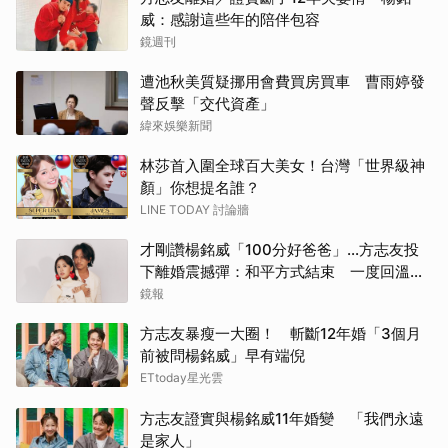
威：感謝這些年的陪伴包容
鏡週刊
遭池秋美質疑挪用會費買房買車 曹雨婷發
聲反擊「交代資產」
緯來娛樂新聞
林莎首入圍全球百大美女！台灣「世界級神
顏」你想提名誰？
LINE TODAY 討論牆
才剛讚楊銘威「100分好爸爸」...方志友投
下離婚震撼彈：和平方式結束 一度回溫同
框聚會仍告吹
鏡報
方志友暴瘦一大圈！ 斬斷12年婚「3個月
前被問楊銘威」早有端倪
ETtoday星光雲
方志友證實與楊銘威11年婚變 「我們永遠
是家人」