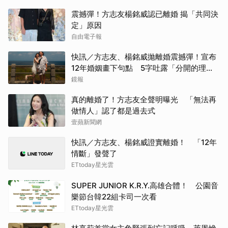
震撼彈！方志友楊銘威認已離婚 揭「共同決
定」原因
自由電子報
快訊／方志友、楊銘威拋離婚震撼彈！宣布
12年婚姻畫下句點 5字吐露「分開的理
由」
鏡報
真的離婚了！方志友全聲明曝光 「無法再
做情人」認了都是過去式
壹蘋新聞網
快訊／方志友、楊銘威證實離婚！ 「12年
情斷」發聲了
ETtoday星光雲
SUPER JUNIOR K.R.Y.高雄合體！ 公園音
樂節台韓22組卡司一次看
ETtoday星光雲