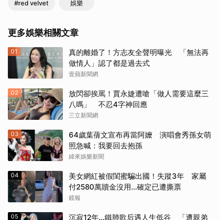
#red velvet
娛樂
更多娛樂相關文章
01
真的離婚了！方志友全聲明曝光 「無法再
做情人」認了都是過去式
壹蘋新聞網
02
放閃卻挨罵！賈永婕遭嗆「做人需要這麼三
八嗎」 不忍4字神回應
三立新聞網
03
64歲葉蒨文宣布再當阿嬤 演唱會秀孫女萌
照急喊：我要回去抱孫
緯來娛樂新聞
04
美女網紅被假閨蜜騙出國！失蹤3年 家屬
付2580萬贖金沒用…確定已遭撕票
鏡報
05
沉寂12年…鐵肺歌后遇人生低谷 「遭親弟