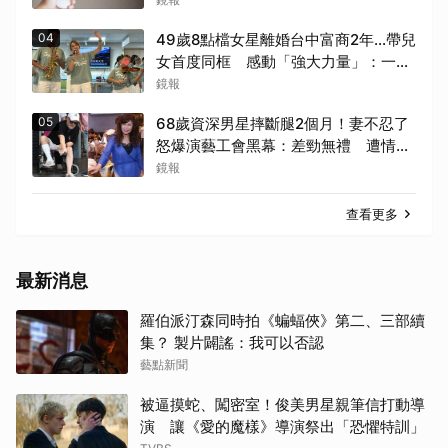
04
49歲8點檔女星離婚台中富商2年...帶兒
女首度同框 感動「強大力量」：一起
種下善的種子
鏡報
05
68歲資深男星摔斷腿2個月！妻不忍了
怒爆演藝工會黑幕：差勁無禮 遭情勒
8年、收二手探病禮
鏡報
查看更多
最新消息
羅伯派汀森同時拍《蝙蝠俠》第二、三部續
集？ 製片闢謠：我可以否認
藝點新聞
被逼摸蛇、闖密室！俊美男星親筆信打動導
演 讓《愛的魔樣》導演祭出「恐懼特訓」