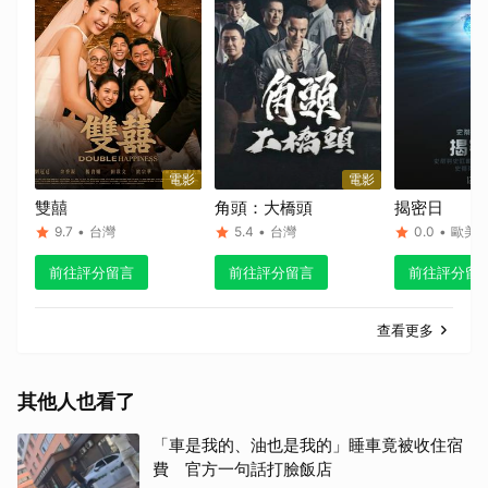
電影
電影
雙囍
角頭：大橋頭
揭密日
9.7
•
台灣
5.4
•
台灣
0.0
•
歐美
前往評分留言
前往評分留言
前往評分留
查看更多
其他人也看了
「車是我的、油也是我的」睡車竟被收住宿
費 官方一句話打臉飯店
取消