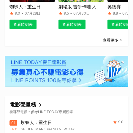
蜘蛛人：重生日
劇場版 吉伊卡哇 人魚
奧德賽
島的秘密
9.0
•
07月28日
9.5
•
07月30日
8.8
•
07月1
查看時刻表
查看時刻表
查看時刻表
查看更多
電影聲量榜
看哪部電影？參考LINE TODAY專屬榜單
蜘蛛人：重生日
9.0
01
14
SPIDER-MAN: BRAND NEW DAY