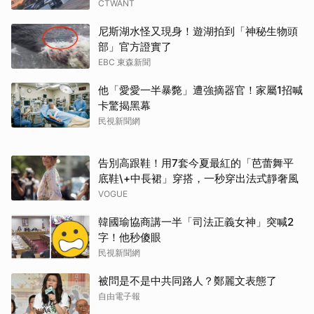
CTWANT
尼斯湖水怪又現身！遊湖拍到「神秘生物頭
部」官方證實了
EBC 東森新聞
他「愛愛一半暴斃」遭強摘器官！家屬1招喊
卡驚揭黑幕
民視新聞網
告別高跟鞋！用7套今夏最紅的「芭蕾舞平
底鞋\+中長裙」穿搭，一秒穿出法式靜奢風
VOGUE
韓國瑜協商講一半「司法正義女神」突喊2
字！他秒傻眼
民視新聞網
被問是不是中共同路人？鄭麗文表態了
自由電子報