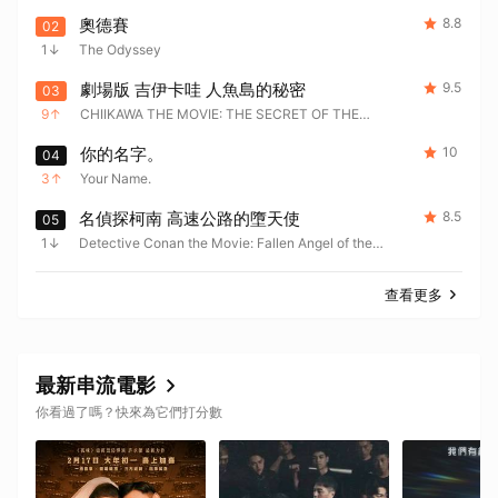
奧德賽
8.8
02
1
The Odyssey
劇場版 吉伊卡哇 人魚島的秘密
9.5
03
9
CHIIKAWA THE MOVIE: THE SECRET OF THE
MERMAID ISLAND
你的名字。
10
04
3
Your Name.
名偵探柯南 高速公路的墮天使
8.5
05
1
Detective Conan the Movie: Fallen Angel of the
Highway
查看更多
最新串流電影
你看過了嗎？快來為它們打分數