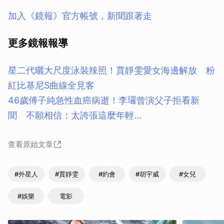
加入《鏡報》官方帳號，新聞跟著走
更多鏡報報導
星二代曬大尺度泳裝辣照！賈靜雯愛女海邊解放 粉
紅比基尼S曲線全見客
46歲傅子純急性血癌病逝！李㼈曾演父子拒看新
聞 不願相信：太誇張這麼年輕…
查看原始文章
#外星人
#賈靜雯
#約會
#胡宇威
#女兒
#娛樂
電影