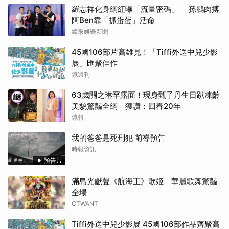
羅志祥化身網紅曝「流量密碼」 孫鵬肉搏
阿Ben靠「抓蛋蛋」活命
緯來娛樂新聞
45國106部片高雄見！「Tiffi外送中兒少影
展」匯聚佳作
鏡週刊
63歲關之琳罕露面！現身甄子丹生日趴凍齡
美貌驚豔全網 獲讚：回春20年
鏡報
我的爸爸是死刑犯 前導預告
時報資訊
預告片
滿島光獻聲《航海王》歌姬 華麗歌舞驚豔
全場
CTWANT
Tiffi外送中兒少影展 45國106部作品齊聚高