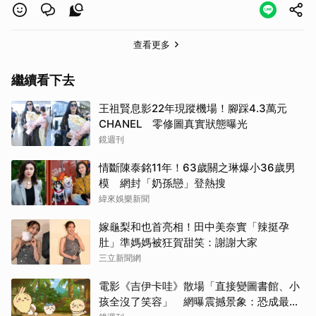
查看更多
繼續看下去
王祖賢息影22年現蹤機場！腳踩4.3萬元
CHANEL 零修圖真實狀態曝光
鏡週刊
情斷陳泰銘11年！63歲關之琳爆小36歲男
模 網封「奶孫戀」登熱搜
緯來娛樂新聞
嫁龜梨和也首亮相！田中美奈實「辣挺孕
肚」準媽媽被狂賀甜笑：謝謝大家
三立新聞網
電影《吉伊卡哇》散場「直接變圖書館、小
孩全沒了笑容」 網曝震撼景象：恐成最新