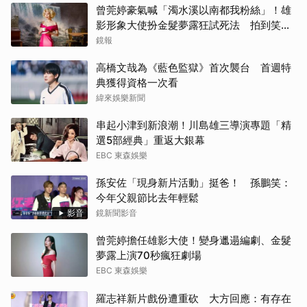
曾莞婷豪氣喊「濁水溪以南都我粉絲」！雄
影形象大使扮金髮夢露狂試死法 拍到笑罵
「神經病」
鏡報
高橋文哉為《藍色監獄》首次襲台 首週特
典獲得資格一次看
緯來娛樂新聞
串起小津到新浪潮！川島雄三導演專題「精
選5部經典」重返大銀幕
EBC 東森娛樂
孫安佐「現身新片活動」挺爸！ 孫鵬笑：
今年父親節比去年輕鬆
影音
鏡新聞影音
曾莞婷擔任雄影大使！變身邋遢編劇、金髮
夢露上演70秒瘋狂劇場
EBC 東森娛樂
羅志祥新片戲份遭重砍 大方回應：有存在