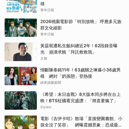
雄
青年日報
2026桃園電影節「特別放映」 呼應多元族
群文化縮影
青年日報
黃晸珉遭私生飯糾纏近2年！62段錄音曝
光 崩潰求饒「拜託救救我」
太報
情斷陳泰銘11年！63歲關之琳爆小36歲男
模 網封「奶孫戀」登熱搜
緯來娛樂新聞
《希望：末日血戰》8大版本同步將在台上
映！BTS柾國看完盛讚：「簡直要瘋了」
Styletc
電影《吉伊卡哇》散場「直接變圖書館、小
孩全沒了笑容」 網曝震撼景象：恐成最新