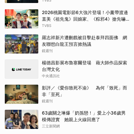
TVBS
2026桃園電影節6大強片登場！小薰帶渡邊
直美《祖先鬼》回娘家、《粽邪4》搶先嚇
桃園
TVBS
羅志祥新片遭刪戲被目擊赴泰拜四面佛 網
友聯想白龍王預言掀熱議
鏡週刊
楊德昌影展布魯塞爾登場 藉大師作品探索
台灣文化
中央通訊社
影評／《愛你致死不渝》 為何「致死」而
非「至死」
鏡週刊
63歲關之琳爆「奶孫戀！」愛上小36歲男
模傳證實 她親上火線回應了
三立新聞網