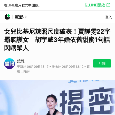
以LINE開啟
在LINE應用程式中開啟。
電影
登入
女兒比基尼辣照尺度破表！賈靜雯22字
霸氣護女 胡宇威3年婚依舊甜蜜1句話
閃瞎眾人
鏡報
訂閱
更新於 06月09日13:17 • 發布於 06月09日13:12 • 鏡
報 田瑜萍