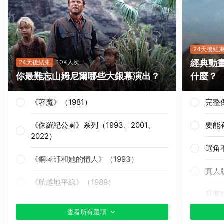
24天後結
經典動
24天後結束
10K人次
你最難忘山姆尼爾哪些大銀幕演出？
什麼？
《著魔》（1981）
完整
《侏羅紀公園》系列（1993、2001、
要能
2022）
選角
《鋼琴師和她的情人》（1993）
真人
《航越地平線》（1989）
只要
《獵殺紅色十月》（1990）
查看所有選項
其他