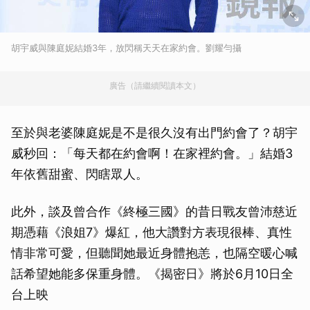
胡宇威與陳庭妮結婚3年，放閃稱天天在家約會。劉耀勻攝
廣告（請繼續閱讀本文）
至於與老婆陳庭妮是不是很久沒有出門約會了？胡宇
威秒回：「每天都在約會啊！在家裡約會。」結婚3
年依舊甜蜜、閃瞎眾人。
此外，談及曾合作《終極三國》的昔日戰友曾沛慈近
期憑藉《浪姐7》爆紅，他大讚對方表現很棒、真性
情非常可愛，但聽聞她最近身體抱恙，也隔空暖心喊
話希望她能多保重身體。《揭密日》將於6月10日全
台上映