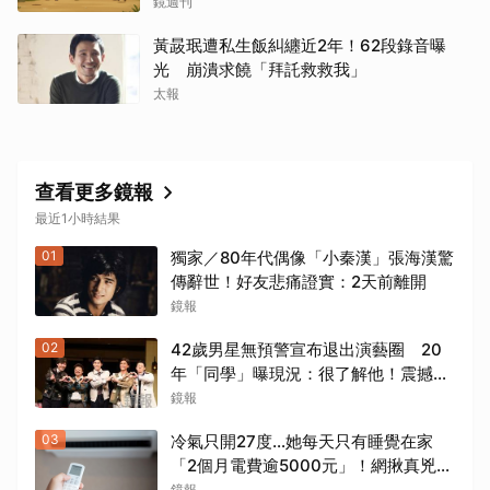
童年陰影
鏡週刊
黃晸珉遭私生飯糾纏近2年！62段錄音曝
光 崩潰求饒「拜託救救我」
太報
查看更多鏡報
最近1小時結果
01
獨家／80年代偶像「小秦漢」張海漢驚
傳辭世！好友悲痛證實：2天前離開
鏡報
02
42歲男星無預警宣布退出演藝圈 20
年「同學」曝現況：很了解他！震撼爆
料「恐懼」這件事
鏡報
03
冷氣只開27度…她每天只有睡覺在家
「2個月電費逾5000元」！網揪真兇恐
是「它」
鏡報