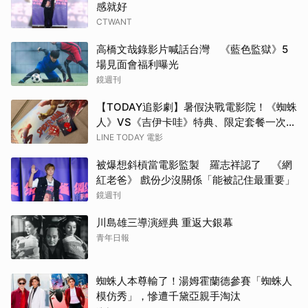
感就好
CTWANT
高橋文哉錄影片喊話台灣 《藍色監獄》5
場見面會福利曝光
鏡週刊
【TODAY追影劇】暑假決戰電影院！《蜘蛛
人》VS《吉伊卡哇》特典、限定套餐一次
看！
LINE TODAY 電影
被爆想斜槓當電影監製 羅志祥認了 《網
紅老爸》 戲份少沒關係「能被記住最重要」
鏡週刊
川島雄三導演經典 重返大銀幕
青年日報
蜘蛛人本尊輸了！湯姆霍蘭德參賽「蜘蛛人
模仿秀」，慘遭千黛亞親手淘汰