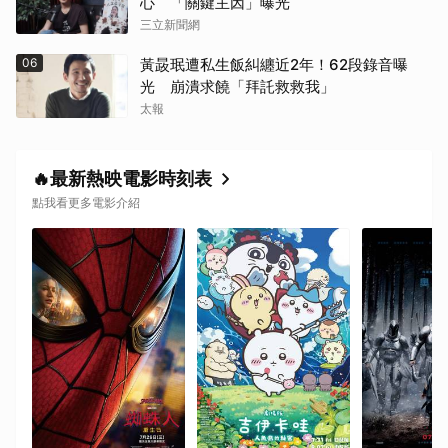
心 「關鍵主因」曝光
三立新聞網
06
黃晸珉遭私生飯糾纏近2年！62段錄音曝
光 崩潰求饒「拜託救救我」
太報
🔥最新熱映電影時刻表
點我看更多電影介紹