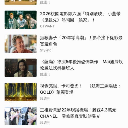
童年陰影
鏡週刊
2026桃園電影節六強「特別放映」 小薰帶
《鬼祖先》熱鬧回「娘家」！
CTWANT
拯救妻子「20年零高潮」！影帝接下從影最
害羞角色
Styletc
《薩滿》導演5年後推恐怖新作 Mai施展蜈
蚣魔法找尋接班人
鏡週刊
視覺亮眼、卡司發光！ 《航海王劇場版：
GOLD》華麗登場
鏡週刊
王祖賢息影22年現蹤機場！腳踩4.3萬元
CHANEL 零修圖真實狀態曝光
鏡週刊