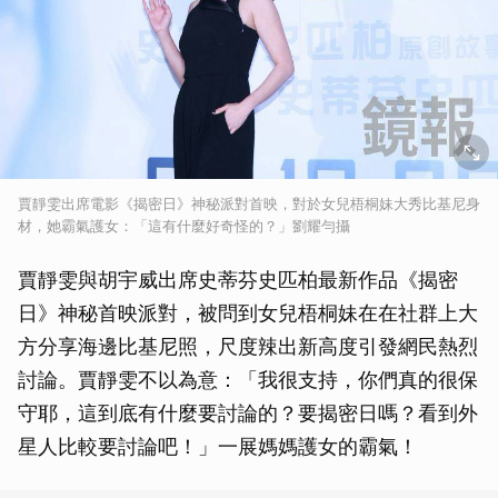
賈靜雯出席電影《揭密日》神秘派對首映，對於女兒梧桐妹大秀比基尼身
材，她霸氣護女：「這有什麼好奇怪的？」劉耀勻攝
賈靜雯與胡宇威出席史蒂芬史匹柏最新作品《揭密
日》神秘首映派對，被問到女兒梧桐妹在在社群上大
方分享海邊比基尼照，尺度辣出新高度引發網民熱烈
討論。賈靜雯不以為意：「我很支持，你們真的很保
守耶，這到底有什麼要討論的？要揭密日嗎？看到外
星人比較要討論吧！」一展媽媽護女的霸氣！