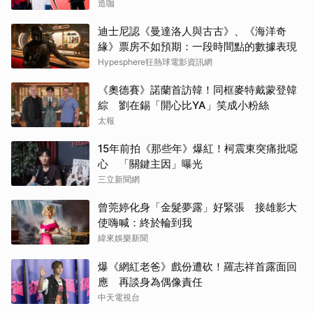
造咖
迪士尼認《曼達洛人與古古》、《海洋奇
緣》票房不如預期：一段時間點的數據表現
Hypesphere狂熱球電影資訊網
《奧德賽》諾蘭首訪韓！同框麥特戴蒙登韓
綜 劉在錫「開心比YA」笑成小粉絲
太報
15年前拍《那些年》爆紅！柯震東突痛批噁
心 「關鍵主因」曝光
三立新聞網
曾莞婷化身「金髮夢露」好緊張 接雄影大
使嗨喊：終於輪到我
緯來娛樂新聞
爆《網紅老爸》戲份遭砍！羅志祥首露面回
應 再談身為偶像責任
中天電視台