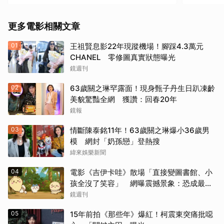
《戰慄黑洞》（1995）
更多電影相關文章
《撕裂地平線》（1997）
01
王祖賢息影22年現蹤機場！腳踩4.3萬元
《變人》（1999）
CHANEL 零修圖真實狀態曝光
鏡週刊
《鋼鐵墳墓》（2013）
02
63歲關之琳罕露面！現身甄子丹生日趴凍齡
《震盪效應》(2015)
美貌驚豔全網 獲讚：回春20年
鏡報
《神鬼嚎野人》（2016）
03
情斷陳泰銘11年！63歲關之琳爆小36歲男
模 網封「奶孫戀」登熱搜
《網住愛情》（2004）
緯來娛樂新聞
其他（歡迎貼文分享）
04
電影《吉伊卡哇》散場「直接變圖書館、小
孩全沒了笑容」 網曝震撼景象：恐成最新
童年陰影
鏡週刊
05
15年前拍《那些年》爆紅！柯震東突痛批噁