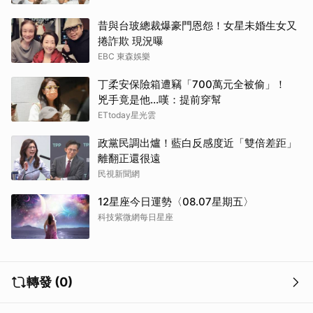
昔與台玻總裁爆豪門恩怨！女星未婚生女又
捲詐欺 現況曝
EBC 東森娛樂
丁柔安保險箱遭竊「700萬元全被偷」！
兇手竟是他...嘆：提前穿幫
ETtoday星光雲
政黨民調出爐！藍白反感度近「雙倍差距」
離翻正還很遠
民視新聞網
12星座今日運勢〈08.07星期五〉
科技紫微網每日星座
轉發 (0)