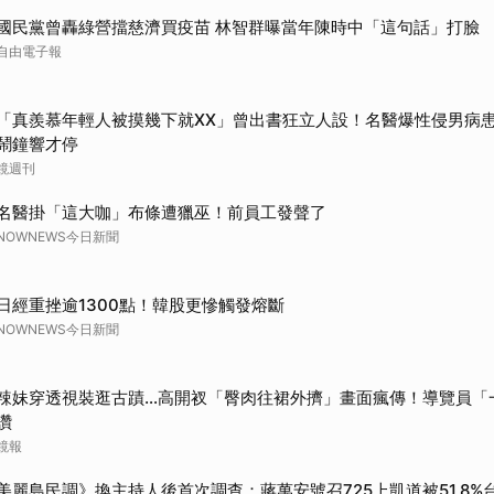
取消
國民黨曾轟綠營擋慈濟買疫苗 林智群曝當年陳時中「這句話」打臉
自由電子報
「真羨慕年輕人被摸幾下就XX」曾出書狂立人設！名醫爆性侵男病
鬧鐘響才停
鏡週刊
名醫掛「這大咖」布條遭獵巫！前員工發聲了
NOWNEWS今日新聞
日經重挫逾1300點！韓股更慘觸發熔斷
NOWNEWS今日新聞
辣妹穿透視裝逛古蹟…高開衩「臀肉往裙外擠」畫面瘋傳！導覽員「
讚
鏡報
美麗島民調》換主持人後首次調查：蔣萬安號召725上凱道被51.8