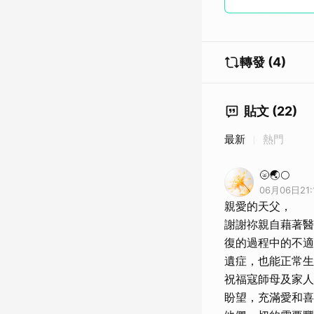
轉發 (4)
貼文 (22)
最新
熱門
🌝🌏🌕
06月06日21:
親愛的天父，
謝謝祢親自藉著醫
復的過程中的不適
遺症，也能正常生
祝福寇師母及家人
盼望，充滿愛和喜