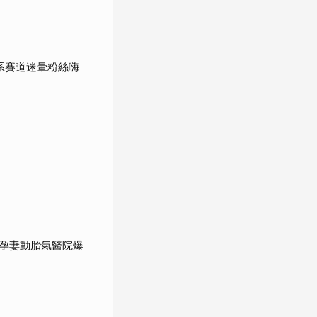
系賽道迷暈粉絲嗨
孕妻動胎氣醫院爆