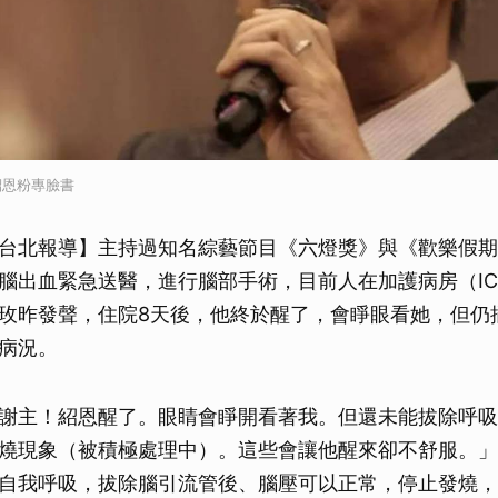
紹恩粉專臉書
台北報導】主持過知名綜藝節目《六燈獎》與《歡樂假期
腦出血緊急送醫，進行腦部手術，目前人在加護病房（IC
玫昨發聲，住院8天後，他終於醒了，會睜眼看她，但仍
病況。
謝主！紹恩醒了。眼睛會睜開看著我。但還未能拔除呼吸
燒現象（被積極處理中）。這些會讓他醒來卻不舒服。」
自我呼吸，拔除腦引流管後、腦壓可以正常，停止發燒，