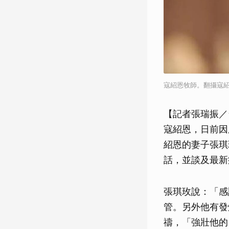
寇紹恩牧師。翻攝寇
【記者張瑞振／
寇紹恩，日前因
紹恩的妻子張琪
話，並談及最新
張琪玫說：「感
管。另外他有發
禱，「強壯他的