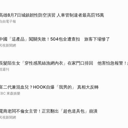
高雄8月7日城鎮韌性防空演習 人車管制違者最高罰15萬
自由電子報
中國「這產品」闖關失敗！504包全遭查扣 旅客下場慘了
民視新聞網
長髮陌生女「穿性感黑絲漁網內衣」在家門口排回 他害怕急報警！
鏡週刊
富二代兼混血兒？HOOK自爆「我男的」 真相大反轉
EBC 東森娛樂
電商老闆不倫女主管！正宮翻出「超色道具包」崩潰
民視新聞網