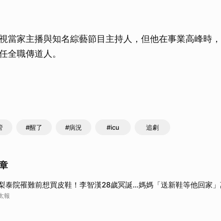
視當家主播與知名綜藝節目主持人，但他在事業高峰時，於
任全職傳道人。
管
#醒了
#病況
#icu
追劇
章
梨泰院罹難前想買皮鞋！李智漢28歲冥誕…媽媽「送新鞋等他回家」
太報