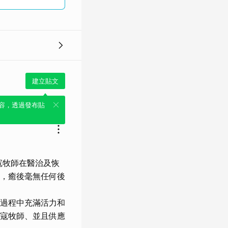
建立貼文
容，透過發布貼
寇牧師在醫治及恢
，癒後毫無任何後
過程中充滿活力和
寇牧師、並且供應