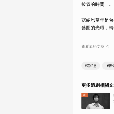
拔管的時間」。
寇紹恩當年是台
藝圈的光環，轉
查看原始文章
#寇紹恩
#插
更多追劇相關文
01