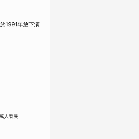
1991年放下演
萬人看哭