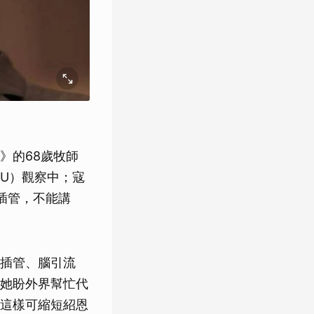
》的68歲牧師
U）觀察中；寇
插管，不能講
插管、腦引流
她盼外界幫忙代
這樣可縮短紹恩