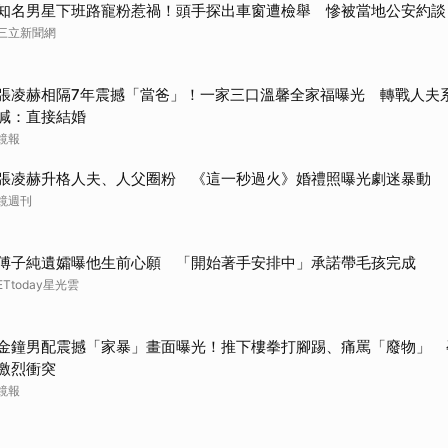
知名男星下班路寵粉惹禍！頭手探出車窗遭檢舉 慘被當地公安約談
三立新聞網
張凌赫相隔7年震撼「當爸」！一家三口溫馨全家福曝光 轉戰人夫
喊：直接結婚
鏡報
張凌赫升格人夫、人父圈粉 《這一秒過火》婚禮照曝光劇迷暴動
鏡週刊
傅子純遺孀曝他生前心願 「開始著手安排中」承諾帶毛孩完成
ETtoday星光雲
金鐘男配震撼「家暴」畫面曝光！推下樓拳打腳踢、痛罵「廢物」 
激烈衝突
鏡報