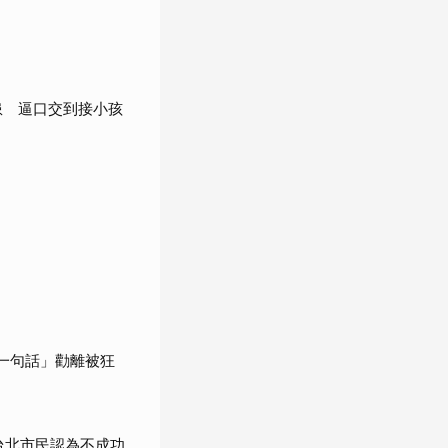
患 逼口交到接小孩
一句話」勸離被狂
%台北市民認為不成功