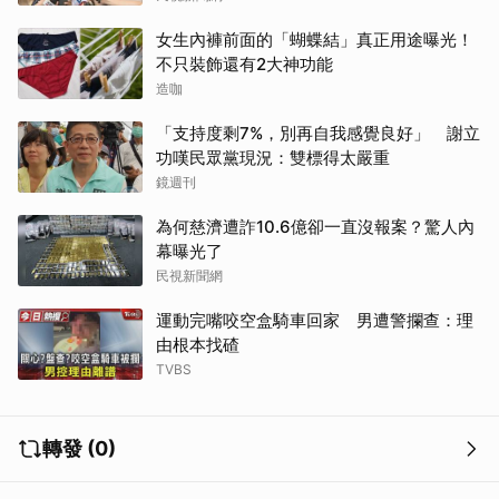
女生內褲前面的「蝴蝶結」真正用途曝光！
不只裝飾還有2大神功能
造咖
「支持度剩7%，別再自我感覺良好」 謝立
功嘆民眾黨現況：雙標得太嚴重
鏡週刊
為何慈濟遭詐10.6億卻一直沒報案？驚人內
幕曝光了
民視新聞網
運動完嘴咬空盒騎車回家 男遭警攔查：理
由根本找碴
TVBS
轉發 (0)