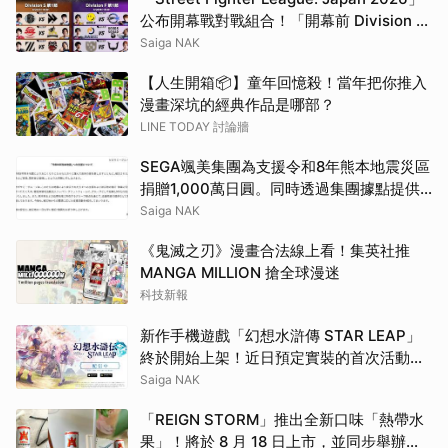
公布開幕戰對戰組合！「開幕前 Division 對
抗賽」確定推出「搶先看直播」
Saiga NAK
【人生開箱📦】童年回憶殺！當年把你推入
漫畫深坑的經典作品是哪部？
LINE TODAY 討論牆
SEGA颯美集團為支援令和8年熊本地震災區
捐贈1,000萬日圓。同時透過集團據點提供
救援物資
Saiga NAK
《鬼滅之刃》漫畫合法線上看！集英社推
MANGA MILLION 搶全球漫迷
科技新報
新作手機遊戲「幻想水滸傳 STAR LEAP」
終於開始上架！近日預定實裝的首次活動資
訊同步解禁
Saiga NAK
「REIGN STORM」推出全新口味「熱帶水
果」！將於 8 月 18 日上市，並同步舉辦上