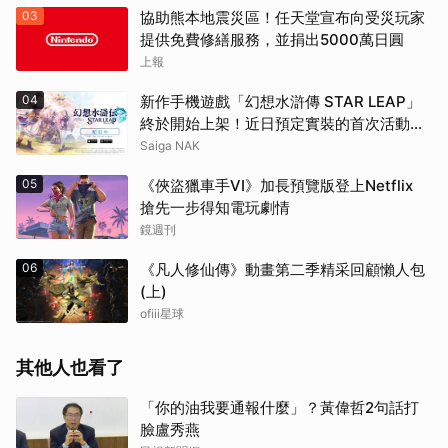
03
協助熊本地震災區！任天堂宣布向受災玩家
提供免費修繕服務，並捐出5000萬日圓
上報
04
新作手機遊戲「幻想水滸傳 STAR LEAP」
終於開始上架！近日預定實裝的首次活動資
訊同步解禁
Saiga NAK
05
《俠盜獵車手VI》加長預覽版登上Netflix
搶先一步得知電玩劇情
鏡週刊
06
《凡人修仙傳》動畫第二季精采回顧懶人包
(上)
ofiii星球
其他人也看了
「你的油我要通報什麼」？黃偉哲2句話打
臉盧秀燕