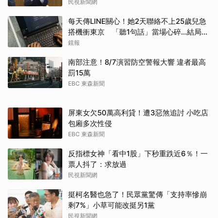
民視新聞網
每天傳LINE關心！她2天聯絡不上25歲兒急
搭機衝東京 「聽1句話」當場心碎...結局看
哭網
鏡報
南部注意！8/7演習防空警報大響 違者最高
罰15萬
EBC 東森新聞
屏東女欠50萬高利貸！遭3惡煞追討 小吃店
包廂多次性侵
EBC 東森新聞
反指標女神「看中1股」下秒重跌近6％！一
票人抖了：求放過
民視新聞網
挺柯名醫也急了！民眾黨驚傳「支持率慘崩
剩7%」小草可能改挺另1黨
民視新聞網