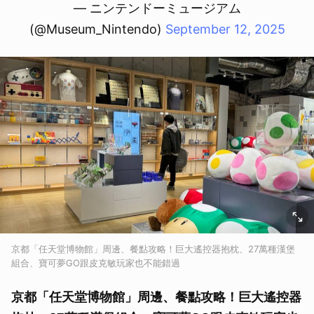
— ニンテンドーミュージアム
(@Museum_Nintendo)
September 12, 2025
京都「任天堂博物館」周邊、餐點攻略！巨大遙控器抱枕、27萬種漢堡
組合、寶可夢GO跟皮克敏玩家也不能錯過
京都「任天堂博物館」周邊、餐點攻略！巨大遙控器