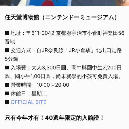
任天堂博物館（ニンテンドーミュージアム）
■ 地址：〒611-0042 京都府宇治市小倉町神楽田56
番地
■ 交通方式：自JR奈良線「JR小倉駅」北出口走路
5分鐘
■ 入場費：大人3,300日圓、高中與國中生2,200日
圓、國小生1,00日圓，尚未就學的小孩可免費入場。
■ 營業時間：10:00～20:00
■ 休館日：星期二
■
OFFICIAL SITE
只有今年才有！40週年限定的入館證！