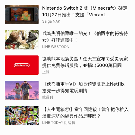
Nintendo Switch 2 版《Minecraft》確定
10月27日推出！支援「Vibrant
Visuals」，光影表現全面升級
Saiga NAK
成為失明伯爵唯一的光！《伯爵家的祕密侍
女》好評連載中！
LINE WEBTOON
協助熊本地震災區！任天堂宣布向受災玩家
提供免費修繕服務，並捐出5000萬日圓
上報
《俠盜獵車手VI》加長預覽版登上Netflix
搶先一步得知電玩劇情
鏡週刊
【人生開箱📦】童年回憶殺！當年把你推入
漫畫深坑的經典作品是哪部？
LINE TODAY 討論牆