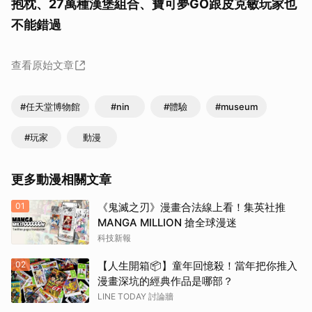
抱枕、27萬種漢堡組合、寶可夢GO跟皮克敏玩家也
不能錯過
查看原始文章
#任天堂博物館
#nin
#體驗
#museum
#玩家
動漫
更多動漫相關文章
01
《鬼滅之刃》漫畫合法線上看！集英社推
MANGA MILLION 搶全球漫迷
科技新報
02
【人生開箱📦】童年回憶殺！當年把你推入
漫畫深坑的經典作品是哪部？
LINE TODAY 討論牆