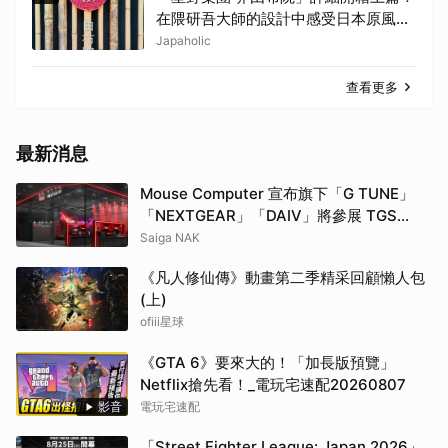
在隈研吾大師的設計中感受日本原風景
之美
Japaholic
查看更多
最新消息
Mouse Computer 宣布旗下「G TUNE」
「NEXTGEAR」「DAIV」將參展 TGS
2026！同步推出參展紀念機種「G TUNE
Saiga NAK
FZ-I7G7T」
《凡人修仙傳》動畫第二季精采回顧懶人包
(上)
ofiii星球
《GTA 6》要來大的！「加長版預覽」
Netflix搶先看！_電玩宅速配20260807
影音
電玩宅速配
「Street Fighter League: Japan 2026」