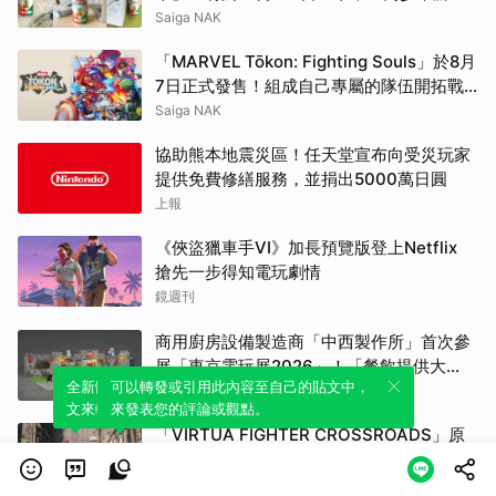
市紀念贈獎活動
Saiga NAK
「MARVEL Tōkon: Fighting Souls」於8月
7日正式發售！組成自己專屬的隊伍開拓戰
略吧
Saiga NAK
協助熊本地震災區！任天堂宣布向受災玩家
提供免費修繕服務，並捐出5000萬日圓
上報
《俠盜獵車手VI》加長預覽版登上Netflix
搶先一步得知電玩劇情
鏡週刊
商用廚房設備製造商「中西製作所」首次參
展「東京電玩展2026」！「餐飲提供大
全新體驗！一鍵引用此內容，透過發布貼
可以轉發或引用此內容至自己的貼文中，
師！」重製版與另類實境遊戲「CAREER
Saiga NAK
文來輕鬆表達個人立場。
來發表您的評論或觀點。
ANSWER」登場
「VIRTUA FIGHTER CROSSROADS」原
創歌曲「LEGACY」於Spotify等平台開始配
信！搶先體驗世界觀
Saiga NAK