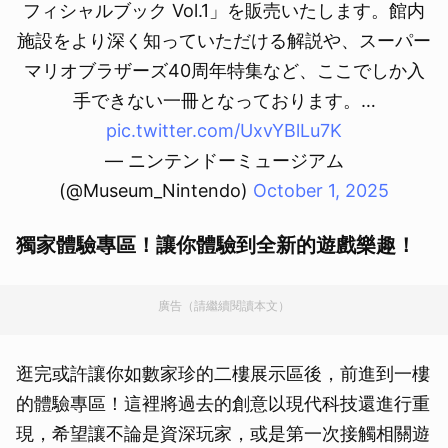
フィシャルブック Vol.1」を販売いたします。館内
施設をより深く知っていただける解説や、スーパー
マリオブラザーズ40周年特集など、ここでしか入
手できない一冊となっております。…
pic.twitter.com/UxvYBlLu7K
— ニンテンドーミュージアム
(@Museum_Nintendo)
October 1, 2025
獨家體驗專區！讓你體驗到全新的遊戲樂趣！
廣告（請繼續閱讀本文）
逛完或許讓你如數家珍的二樓展示區後，前進到一樓
的體驗專區！這裡將過去的創意以現代科技還進行重
現，希望讓不論是資深玩家，或是第一次接觸相關遊