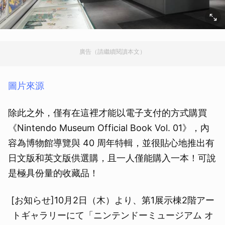
廣告（請繼續閱讀本文）
圖片來源
除此之外，僅有在這裡才能以電子支付的方式購買
《Nintendo Museum Official Book Vol. 01》，內
容為博物館導覽與 40 周年特輯，並很貼心地推出有
日文版和英文版供選購，且一人僅能購入一本！可說
是極具份量的收藏品！
[お知らせ]10月2日（木）より、第1展示棟2階アー
トギャラリーにて「ニンテンドーミュージアム オ