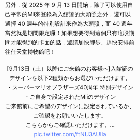
另外，從 2025 年 9 月 13 日開始，除了可以使用自
己平常的Mii來登錄為入館證的大頭照之外，還可以
選擇 40 週年的特別設計來作為大頭照，而 40 週年
當然就是期間限定囉！如果想要得到這個只有這段期
間才能得到的卡面的話，還請加快腳步、趕快安排前
往任天堂博物館吧！
[9月13日（土）以降にご来館のお客様へ]入館証の
デザインを以下2種類からお選びいただけます。
・スーパーマリオブラザーズ40周年 特別デザイン
・ご自身で設定されたMiiのデザイン
ご来館前にご希望のデザインに設定されているか、
ご確認をお願いいたします。
こちらからご確認いただけます。…
pic.twitter.com/ftNU3AUIla