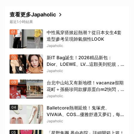
查看更多Japaholic
最近1小時結果
01
中性風穿搭掀起熱潮？從日本女生4套
造型參考呈現帥氣個性LOOK
Japaholic
02
新IT Bag誕生！2026精品新包：
Dior、LOEWE、LV…這顆美到犯規，
日妞都搶買
Japaholic
03
台北中山站又有新地標！vacanza假期
花町＋孫藝珍同款膠原蛋白m2快閃，8
月週末必逛這2大爆款景點
Japaholic
04
Balletcore熱潮延燒！鬼塚虎、
VIVAIA、COS…優雅舒適又夢幻，每
雙都想包色
Japaholic
05
「星野集團 界由布院」詳細開箱上篇！