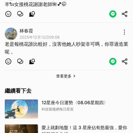
羊🐑女接桃花謝謝老師🌺💕🤭
林春霞
2025年12月12日09:06
老是報桃花誰比較好，沒害他她人吵架非可嗎，你罪過造業
呢，
查看更多
繼續看下去
12星座今日運勢〈08.06星期四〉
科技紫微網每日星座
愛上就劃地盤！這 3 星座佔有慾最強，愛你