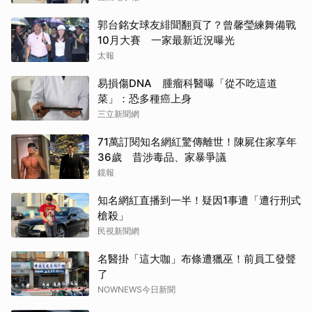
郭台銘女球友緋聞翻頁了？曾馨瑩練舞備戰
10月大賽 一家最新近況曝光
太報
易損傷DNA 腫瘤科醫曝「從不吃這道
菜」：恐多種癌上身
三立新聞網
71萬訂閱知名網紅驚傳離世！陳屍住家享年
36歲 昔涉毒品、家暴爭議
鏡報
知名網紅直播到一半！疑因1事遭「遭行刑式
槍殺」
民視新聞網
名醫掛「這大咖」布條遭獵巫！前員工發聲
了
NOWNEWS今日新聞