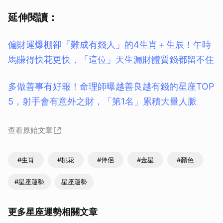
延伸閱讀：
偏財運爆棚卻「難成有錢人」的4生肖＋生辰！午時
馬賺得快花更快，「這位」天生漏財體質錢都留不住
多做善事有好報！命理師曝越善良越有錢的星座TOP
5，射手會有意外之財，「第1名」累積大量人脈
查看原始文章
#生肖
#桃花
#伴侶
#金星
#顏色
#星座運勢
星座運勢
更多星座運勢相關文章