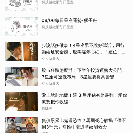
科技紫微網每日星座
08/06每日星座運勢-獅子座
科技紫微網每日星座
少說話多做事！4星座男不說好聽話，用行
動給足安全感，魔羯嘴笨心細，「這位」從
不畫餅最深情～
女人我最大
股市狂跌怎麼辦！下半年投資運勢大公開，
3星座可逢低布局，3星座要提高警覺
女人我最大
愛上就劃地盤！這 3 星座佔有慾最強，愛你
就想把你收編
姊妹淘
負債累累比鬼還恐怖？馬國弼心酸揭「借不
到3千元」詹惟中曝這掌紋能救命！