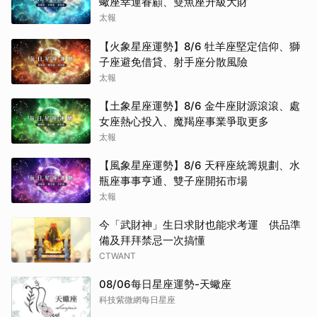
蠍座幸運眷顧、雙魚座升級大財
太報
【火象星座運勢】8/6 牡羊座堅定信仰、獅
子座避免借貸、射手座分散風險
太報
【土象星座運勢】8/6 金牛座財源滾滾、處
女座熱心投入、魔羯座事業爭取更多
太報
【風象星座運勢】8/6 天秤座統籌規劃、水
瓶座事事亨通、雙子座開拓市場
太報
今「武財神」生日求財也能求考運 供品準
備及拜拜禁忌一次搞懂
CTWANT
08/06每日星座運勢-天蠍座
科技紫微網每日星座