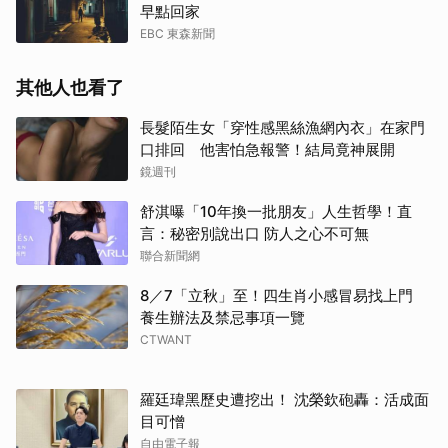
早點回家
EBC 東森新聞
取消
其他人也看了
長髮陌生女「穿性感黑絲漁網內衣」在家門
口排回 他害怕急報警！結局竟神展開
鏡週刊
舒淇曝「10年換一批朋友」人生哲學！直
言：秘密別說出口 防人之心不可無
聯合新聞網
8／7「立秋」至！四生肖小感冒易找上門
養生辦法及禁忌事項一覽
CTWANT
羅廷瑋黑歷史遭挖出！ 沈榮欽砲轟：活成面
目可憎
自由電子報