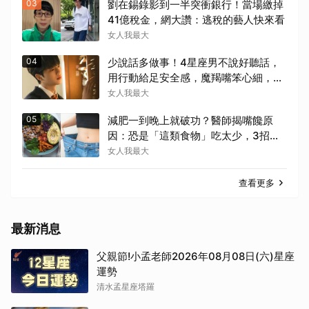
03
劉在錫錄影到一半突衝銀行！當場繳掉
41億稅金，網大讚：逃稅的藝人快來看
女人我最大
04
少說話多做事！4星座男不說好聽話，
用行動給足安全感，魔羯嘴笨心細，
「這位」從不畫餅最深情～
女人我最大
05
減肥一到晚上就破功？醫師揭嘴饞原
因：恐是「這類食物」吃太少，3招穩
住食慾更容易瘦！
女人我最大
查看更多
最新消息
父親節!小孟老師2026年08月08日(六)星座
運勢
清水孟星座塔羅