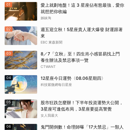
01
愛上就劃地盤！這 3 星座佔有慾最強，愛你
就想把你收編
姊妹淘
02
週五迎立秋！5星座貴人運大爆發 財運跟著
來
EBC 東森新聞
03
8／7「立秋」至！四生肖小感冒易找上門
養生辦法及禁忌事項一覽
CTWANT
04
12星座今日運勢〈08.06星期四〉
科技紫微網每日星座
05
股市狂跌怎麼辦！下半年投資運勢大公開，
3星座可逢低布局，3星座要提高警覺
女人我最大
06
鬼門開倒數！命理師曝「17大禁忌」一類人