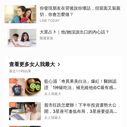
你發現朋友在背後說你壞話，但當面又裝親
切，你會怎麼做？
LINE TODAY
大眾占卜｜他/她沒說出口的內心話？
開運算算
查看更多女人我最大
最近1小時結果
01
藍心湄「奇異果美白法」爆紅！醫師認
證「1神級吃法」補充維他命C最有感，
林可彤自曝從小跟著吃
女人我最大
02
股市狂跌怎麼辦！下半年投資運勢大公
開，3星座可逢低布局，3星座要提高警
覺
女人我最大