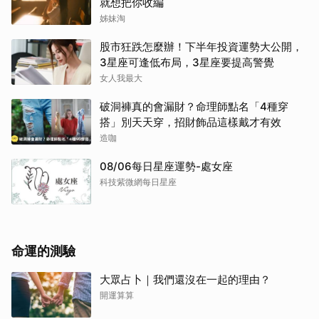
就想把你收編
姊妹淘
股市狂跌怎麼辦！下半年投資運勢大公開，
3星座可逢低布局，3星座要提高警覺
女人我最大
破洞褲真的會漏財？命理師點名「4種穿
搭」別天天穿，招財飾品這樣戴才有效
造咖
08/06每日星座運勢-處女座
科技紫微網每日星座
命運的測驗
大眾占卜｜我們還沒在一起的理由？
開運算算