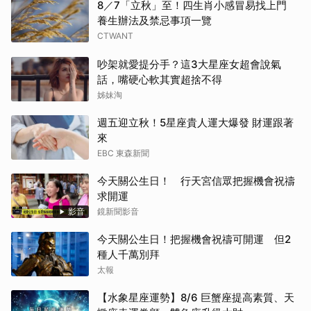
8／7「立秋」至！四生肖小感冒易找上門
養生辦法及禁忌事項一覽
CTWANT
吵架就愛提分手？這3大星座女超會說氣
話，嘴硬心軟其實超捨不得
姊妹淘
週五迎立秋！5星座貴人運大爆發 財運跟著
來
EBC 東森新聞
今天關公生日！ 行天宮信眾把握機會祝禱
求開運
影音
鏡新聞影音
今天關公生日！把握機會祝禱可開運 但2
種人千萬別拜
太報
【水象星座運勢】8/6 巨蟹座提高素質、天