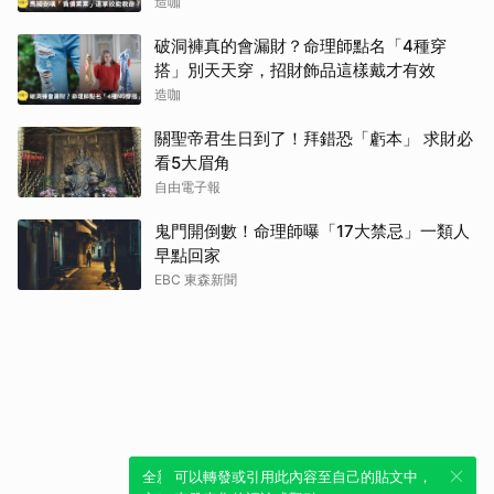
造咖
破洞褲真的會漏財？命理師點名「4種穿
搭」別天天穿，招財飾品這樣戴才有效
造咖
關聖帝君生日到了！拜錯恐「虧本」 求財必
看5大眉角
自由電子報
鬼門開倒數！命理師曝「17大禁忌」一類人
早點回家
EBC 東森新聞
全新體驗！一鍵引用此內容，透過發布貼
可以轉發或引用此內容至自己的貼文中，